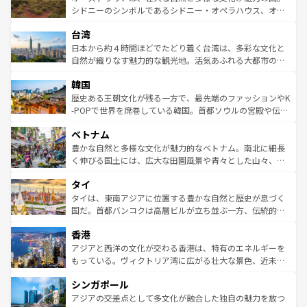
しみながら、その多様性と豊かな歴史を感じることができ
おすすめ。エメラルドグリーンに輝く海をはじめ、豊かな
シドニーのシンボルであるシドニー・オペラハウス、オー
るだろう。車でのロードトリップや列車の旅も、アメリカ
文化や歴史が息づいている。「アロハスピリット」と呼ば
ストラリア東海岸北部に広がる大サンゴ礁地帯グレートバ
ならではの贅沢な旅のスタイルだ。 なお、新着のアメリカ
台湾
れるおもてなしの心で訪れる人々を迎えてくれるハワイの
リアリーフや大陸中央部にそびえるウルル（エアーズロッ
情報は
コンテンツ一覧
を参照してほしい。
人々、おいしいローカルフードやハワイアンミュージッ
ク）、タスマニアの美しい原生林やケアンズの熱帯雨林な
日本から約４時間ほどでたどり着く台湾は、多彩な文化と
ク、伝統的なフラダンスなど、すべてがハワイの魅力を彩
ど、見どころがたくさん。また、カフェやワイン、オージ
自然が織りなす魅力的な観光地。活気あふれる大都市の台
っている。訪れるたびに新しい発見と感動が待っているハ
ービーフなどの食文化も豊かで、美味しいものであふれて
北やノスタルジックな町並みが人気な九份（ジォウフェ
ワイを、存分に味わってほしい。 なお、新着のハワイ情報
韓国
いる。アクティビティも充実しており、サーフィンやダイ
ン）、静ひつな山岳地帯である台湾東部など、都市の喧騒
は
コンテンツ一覧
を参照してほしい。
ビング、ハイキングなど、アウトドア好きにはたまらな
と山間の静けさが共存しており、訪れる人に新しい発見と
歴史ある王朝文化が残る一方で、最先端のファッションやK
い。オーストラリアの多彩な魅力を存分に味わいつくそ
驚きをもたらしてくれる。また、奥深い台湾の食文化も魅
-POPで世界を席巻している韓国。首都ソウルの宮殿や伝統
う。 なお、新着のオーストラリア情報は
コンテンツ一覧
を
力で、夜市などの屋台グルメから高級料理、ヘルシーで美
家屋が並ぶエリアでは韓国の歴史と文化に浸ることがで
参照してほしい。
ベトナム
容にもいいと評判のスイーツなど、バラエティ豊かな料理
き、地方に足を延ばせば四季折々の自然美を楽しむことが
が味わえる。 なお、新着の台湾情報は
コンテンツ一覧
を参
できる。そして、キムチや焼肉、絶品のストリートフード
豊かな自然と多様な文化が魅力的なベトナム。南北に細長
照してほしい。
まで、さまざまな韓国料理が待っている。夜には、韓国な
く伸びる国土には、広大な田園風景や青々とした山々、世
らではのナイトライフも堪能できる。あたたかいホスピタ
界遺産に登録された壮大な自然景観が点在し、都市部では
タイ
リティに包まれながら、韓国の多彩な魅力を心ゆくまで味
急速な発展と共に伝統が息づく。ハノイの古い町並みやホ
わってみてほしい。 なお、新着の韓国情報は
コンテンツ一
ーチミン市のフランス統治時代の建物も、独特の雰囲気を
タイは、東南アジアに位置する豊かな自然と歴史が息づく
覧
を参照してほしい。
醸し出している。また、バラエティの豊かさとおいしさで
国だ。首都バンコクは高層ビルが立ち並ぶ一方、伝統的な
世界中の食通を魅了してやまないベトナム料理も魅力のひ
寺院や市場がいたるところに点在し、古きよき文化と現代
香港
とつ。フォーやバインミー、ベトナムコーヒーなどは、ぜ
の活気が交差している。北部ではチェンマイなどの山岳地
ひ現地で味わいたい。どの地域を訪れてもあたたかい人々
帯で自然と触れ合い、南部ではプーケットやクラビの美し
アジアと西洋の文化が交わる香港は、特有のエネルギーを
が旅行者を迎えてくれるので、きっと忘れられない旅にな
いビーチでリゾート気分を楽しむことができる。タイ料理
もっている。ヴィクトリア湾に広がる壮大な景色、近未来
るはずだ。 なお、新着のベトナム情報は
コンテンツ一覧
を
は世界的に有名で、屋台から高級レストランまで味覚を刺
的なアートスポット、そして歴史と現代が融合した町並
参照してほしい。
シンガポール
激する。気候は一年中温暖で、どの季節にも異なる楽しみ
み、どこを訪れても感動するはず。観光スポットが密集し
が待っている。親しみやすいタイの人々、仏教を中心とし
ており、効率よく見どころを回れるのも魅力。息をのむよ
アジアの交差点として多文化が融合した独自の魅力を放つ