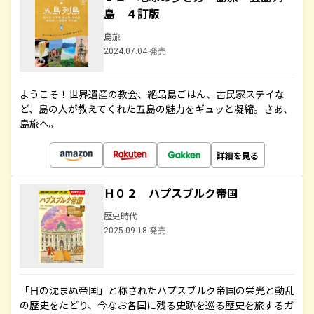
島 ４訂版
島旅
2024.07.04 発売
ようこそ！世界遺産の教会、絶品島ごはん、古民家ステイな
ど、島の人が教えてくれた五島の魅力をギュッと凝縮。さあ、
島旅へ。
詳細を見る
Ｈ０２ ハプスブルク帝国
歴史時代
2025.09.18 発売
「日の沈まぬ帝国」と称されたハプスブルク帝国の栄光と動乱
の歴史をたどり、今なお各国に残る史跡を巡る歴史を旅するガ