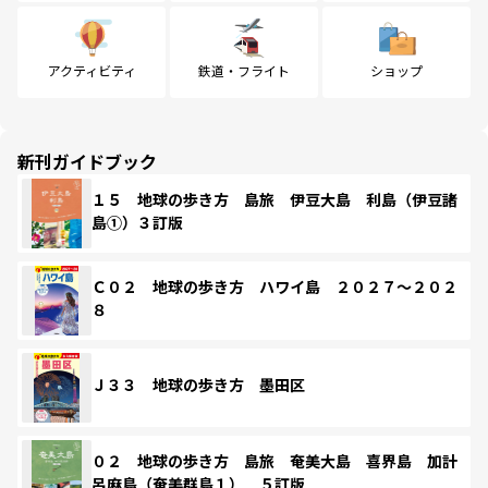
アクティビティ
鉄道・フライト
ショップ
新刊ガイドブック
１５ 地球の歩き方 島旅 伊豆大島 利島（伊豆諸
島①）３訂版
Ｃ０２ 地球の歩き方 ハワイ島 ２０２７～２０２
８
Ｊ３３ 地球の歩き方 墨田区
０２ 地球の歩き方 島旅 奄美大島 喜界島 加計
呂麻島（奄美群島１） ５訂版