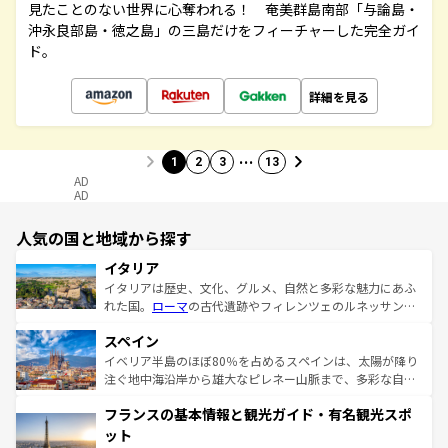
見たことのない世界に心奪われる！ 奄美群島南部「与論島・
沖永良部島・徳之島」の三島だけをフィーチャーした完全ガイ
ド。
詳細を見る
…
1
2
3
13
AD
AD
人気の国と地域から探す
イタリア
イタリアは歴史、文化、グルメ、自然と多彩な魅力にあふ
れた国。
ローマ
の古代遺跡やフィレンツェのルネッサンス
美術、ヴェネツィアの運河など、歴史あるスポットはもち
スペイン
ろん、トスカーナの美しい田園風景やアマルフィ海岸の絶
景など、自然景観も見逃せない。観光の合間には、本場の
イベリア半島のほぼ80％を占めるスペインは、太陽が降り
ピザやパスタなど、絶品のイタリア料理を堪能することも
注ぐ地中海沿岸から雄大なピレネー山脈まで、多彩な自然
できる。朝目覚めてから夜眠るまで、すべての瞬間を楽し
と文化が詰まったヨーロッパ屈指の旅行先だ。多様な地域
フランスの基本情報と観光ガイド・有名観光スポ
ませてくれるイタリアで、忘れられない旅をしてみよう！
文化が根付くこの国では、情熱的なフラメンコ、熱気あふ
なお、新着のイタリア情報は
コンテンツ一覧
を参照してほ
れる闘牛、そして美味しいタパスが生活の一部となってい
ット