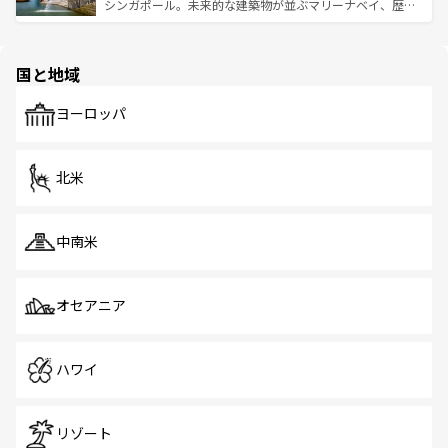
た文化、そして多様な観光資源が、訪れる旅人を魅了し続
うな絶景から文化的な体験まで、香港を存分に楽しみ尽く
シンガポール。未来的な建築物が並ぶマリーナベイ、歴史
ける。 なお、新着のタイ情報は
コンテンツ一覧
を参照して
そう。 なお、新着の香港情報は
コンテンツ一覧
を参照して
と伝統を感じられるエスニックタウン、多数の緑豊かな公
ほしい。
ほしい。
園や自然保護区など、自然が調和した近代的な景観と文化
の多様性あふれるカラフルな町は、どこを歩いても新しい
国と地域
発見がある。さらに、治安のよさや充実した公共交通機関
も、旅行者にとっては魅力的なポイント。グルメも豊富
で、ホーカーズは地元の風情を楽しめる外せないスポット
ヨーロッパ
だ。訪れる人を飽きさせないシンガポールで、多様な魅力
を体感しよう。 なお、新着のシンガポール情報は
コンテン
ツ一覧
を参照してほしい。
北米
中南米
オセアニア
ハワイ
リゾート