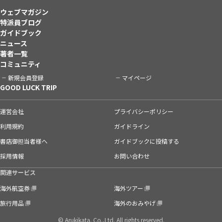
ウェブマガジン
特派員ブログ
ガイドブック
ニュース
著者一覧
コミュニティ
新規会員登録
マイページ
GOOD LUCK TRIP
運営会社
プライバシーポリシー
利用規約
ガイドライン
書店御担当者様へ
ガイドブックに投稿する
採用情報
お問い合わせ
関連サービス
海外航空券
海外ツアー
旅行用品
海外のおみやげ
© Arukikata. Co.,Ltd. All rights reserved.