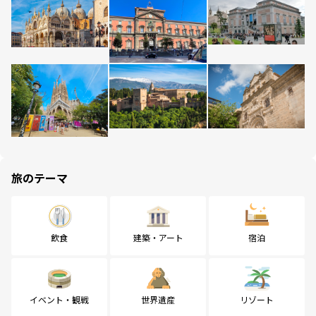
旅のテーマ
飲食
建築・アート
宿泊
イベント・観戦
世界遺産
リゾート