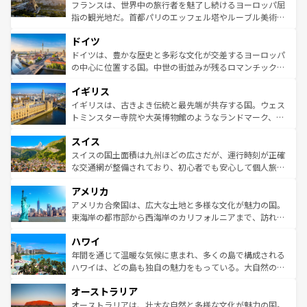
しい。
る。首都マドリードの洗練された雰囲気や、バルセロナの
フランスは、世界中の旅行者を魅了し続けるヨーロッパ屈
アートに溢れた街角から、地方では古代ローマ遺跡や中世
指の観光地だ。首都パリのエッフェル塔やルーブル美術館
の城塞都市、穏やかなビーチリゾートまで多彩な表情を見
といった象徴的なスポットから、田舎町の古風な美しさま
せる。地方によって風土や気候が異なるスペインはその個
ドイツ
で、幅広い魅力が詰まっている。華麗な宮殿、歴史的な大
性で訪れる人を魅了する。 なお、新着のスペイン情報は
コ
聖堂、美しいビーチ、そして豊かな自然が、訪れる者を心
ドイツは、豊かな歴史と多彩な文化が交差するヨーロッパ
ンテンツ一覧
を参照してほしい。
から魅了する。また、フランスは美食の国としても知ら
の中心に位置する国。中世の街並みが残るロマンチック街
れ、フランス料理はユネスコ無形文化遺産にも登録されて
道から、未来を先取りするようなモダンな都市まで多様な
イギリス
いる。シャンパンの発祥地であるランス、プロヴァンスの
顔を持つこの国は、どこを歩いても飽きることがない。ベ
香り高いラベンダー畑など、多彩な楽しみ方が可能だ。さ
ルリンの文化的活気、バイエルン州のアルプスの絶景、そ
イギリスは、古きよき伝統と最先端が共存する国。ウェス
らに、パリ以外の地域にも魅力が溢れており、どの街角に
してライン川沿いのワイン畑といった風景は必見。ビール
トミンスター寺院や大英博物館のようなランドマーク、歴
も豊かな歴史と文化が息づいている。パリ以外の個性あふ
とソーセージを味わいながら地元の人と過ごす楽しい時間
史ある大学都市、美しい丘陵地帯や牧歌的な風景など、エ
れる地方に足を運ぶとそれぞれで全く異なる文化を体験で
スイス
は、お酒好きな人にはぜひ体験してほしい。 なお、新着の
リアごとに異なる魅力がある。また、優雅なアフタヌーン
きるだろう。 なお、新着のフランス情報は
コンテンツ一覧
ドイツ情報は
コンテンツ一覧
を参照してほしい。
ティー、ビール好きにはたまらない英国パブ、サッカー観
スイスの国土面積は九州ほどの広さだが、運行時刻が正確
を参照してほしい。
戦など、本場だからこそできる体験も豊富。イギリスを旅
な交通網が整備されており、初心者でも安心して個人旅行
して楽しみつくそう。 なお、新着のイギリス情報は
コンテ
を楽しめる。日本同様に時刻表どおりの旅が可能だ。中世
アメリカ
ンツ一覧
を参照してほしい。
の建物がそのまま残る町や、スイスならではのユニークな
博物館もあり、アルプス観光だけでなく町歩きも満喫する
アメリカ合衆国は、広大な土地と多様な文化が魅力の国。
ことができる。国民の所得が高いため物価も高いが、旅行
東海岸の都市部から西海岸のカリフォルニアまで、訪れる
者向けの交通パス提供のサービスもあり、うまく活用すれ
場所ごとに異なる風景と体験が待っている。ニューヨーク
ハワイ
ば市内交通費無料で観光を楽しむこともできる。 なお、新
のような巨大都市は、観光、ショッピング、エンターテイ
着のスイス情報は
コンテンツ一覧
を参照してほしい。
ンメントが詰まった刺激的なスポットだ。一方、アメリカ
年間を通じて温暖な気候に恵まれ、多くの島で構成される
西部には大自然が広がり、グランドキャニオンやイエロー
ハワイは、どの島も独自の魅力をもっている。大自然の神
ストーン国立公園といった絶景が堪能できる。さらに、南
秘を感じたいなら、火山が生み出した壮大な景観を誇るハ
オーストラリア
部のニューオーリンズでは、音楽と美食が融合した独特の
ワイ島は見逃せない。また、定番の観光地といえばオアフ
文化が魅力。旅行者はアメリカの各地域で異なる魅力を楽
島だが、静かな自然を求めるならマウイ島やカウアイ島が
オーストラリアは、壮大な自然と多様な文化が魅力の国。