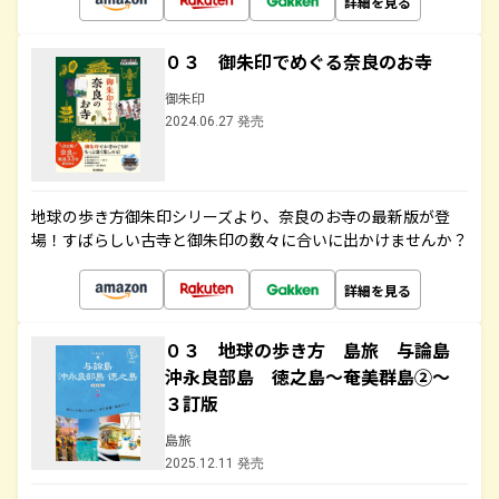
詳細を見る
０３ 御朱印でめぐる奈良のお寺
御朱印
2024.06.27 発売
地球の歩き方御朱印シリーズより、奈良のお寺の最新版が登
場！すばらしい古寺と御朱印の数々に合いに出かけませんか？
詳細を見る
０３ 地球の歩き方 島旅 与論島
沖永良部島 徳之島～奄美群島②～
３訂版
島旅
2025.12.11 発売