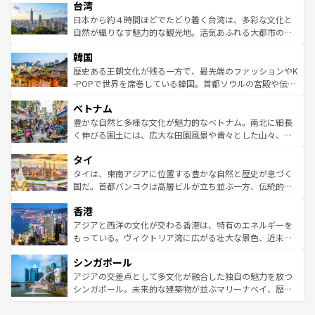
ならではの贅沢な旅のスタイルだ。 なお、新着のアメリカ
台湾
れるおもてなしの心で訪れる人々を迎えてくれるハワイの
リアリーフや大陸中央部にそびえるウルル（エアーズロッ
情報は
コンテンツ一覧
を参照してほしい。
人々、おいしいローカルフードやハワイアンミュージッ
ク）、タスマニアの美しい原生林やケアンズの熱帯雨林な
日本から約４時間ほどでたどり着く台湾は、多彩な文化と
ク、伝統的なフラダンスなど、すべてがハワイの魅力を彩
ど、見どころがたくさん。また、カフェやワイン、オージ
自然が織りなす魅力的な観光地。活気あふれる大都市の台
っている。訪れるたびに新しい発見と感動が待っているハ
ービーフなどの食文化も豊かで、美味しいものであふれて
北やノスタルジックな町並みが人気な九份（ジォウフェ
ワイを、存分に味わってほしい。 なお、新着のハワイ情報
韓国
いる。アクティビティも充実しており、サーフィンやダイ
ン）、静ひつな山岳地帯である台湾東部など、都市の喧騒
は
コンテンツ一覧
を参照してほしい。
ビング、ハイキングなど、アウトドア好きにはたまらな
と山間の静けさが共存しており、訪れる人に新しい発見と
歴史ある王朝文化が残る一方で、最先端のファッションやK
い。オーストラリアの多彩な魅力を存分に味わいつくそ
驚きをもたらしてくれる。また、奥深い台湾の食文化も魅
-POPで世界を席巻している韓国。首都ソウルの宮殿や伝統
う。 なお、新着のオーストラリア情報は
コンテンツ一覧
を
力で、夜市などの屋台グルメから高級料理、ヘルシーで美
家屋が並ぶエリアでは韓国の歴史と文化に浸ることがで
参照してほしい。
ベトナム
容にもいいと評判のスイーツなど、バラエティ豊かな料理
き、地方に足を延ばせば四季折々の自然美を楽しむことが
が味わえる。 なお、新着の台湾情報は
コンテンツ一覧
を参
できる。そして、キムチや焼肉、絶品のストリートフード
豊かな自然と多様な文化が魅力的なベトナム。南北に細長
照してほしい。
まで、さまざまな韓国料理が待っている。夜には、韓国な
く伸びる国土には、広大な田園風景や青々とした山々、世
らではのナイトライフも堪能できる。あたたかいホスピタ
界遺産に登録された壮大な自然景観が点在し、都市部では
タイ
リティに包まれながら、韓国の多彩な魅力を心ゆくまで味
急速な発展と共に伝統が息づく。ハノイの古い町並みやホ
わってみてほしい。 なお、新着の韓国情報は
コンテンツ一
ーチミン市のフランス統治時代の建物も、独特の雰囲気を
タイは、東南アジアに位置する豊かな自然と歴史が息づく
覧
を参照してほしい。
醸し出している。また、バラエティの豊かさとおいしさで
国だ。首都バンコクは高層ビルが立ち並ぶ一方、伝統的な
世界中の食通を魅了してやまないベトナム料理も魅力のひ
寺院や市場がいたるところに点在し、古きよき文化と現代
香港
とつ。フォーやバインミー、ベトナムコーヒーなどは、ぜ
の活気が交差している。北部ではチェンマイなどの山岳地
ひ現地で味わいたい。どの地域を訪れてもあたたかい人々
帯で自然と触れ合い、南部ではプーケットやクラビの美し
アジアと西洋の文化が交わる香港は、特有のエネルギーを
が旅行者を迎えてくれるので、きっと忘れられない旅にな
いビーチでリゾート気分を楽しむことができる。タイ料理
もっている。ヴィクトリア湾に広がる壮大な景色、近未来
るはずだ。 なお、新着のベトナム情報は
コンテンツ一覧
を
は世界的に有名で、屋台から高級レストランまで味覚を刺
的なアートスポット、そして歴史と現代が融合した町並
参照してほしい。
シンガポール
激する。気候は一年中温暖で、どの季節にも異なる楽しみ
み、どこを訪れても感動するはず。観光スポットが密集し
が待っている。親しみやすいタイの人々、仏教を中心とし
ており、効率よく見どころを回れるのも魅力。息をのむよ
アジアの交差点として多文化が融合した独自の魅力を放つ
た文化、そして多様な観光資源が、訪れる旅人を魅了し続
うな絶景から文化的な体験まで、香港を存分に楽しみ尽く
シンガポール。未来的な建築物が並ぶマリーナベイ、歴史
ける。 なお、新着のタイ情報は
コンテンツ一覧
を参照して
そう。 なお、新着の香港情報は
コンテンツ一覧
を参照して
と伝統を感じられるエスニックタウン、多数の緑豊かな公
ほしい。
ほしい。
園や自然保護区など、自然が調和した近代的な景観と文化