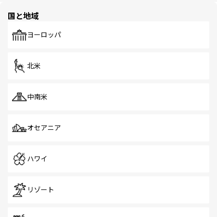
の多様性あふれるカラフルな町は、どこを歩いても新しい
国と地域
発見がある。さらに、治安のよさや充実した公共交通機関
も、旅行者にとっては魅力的なポイント。グルメも豊富
で、ホーカーズは地元の風情を楽しめる外せないスポット
ヨーロッパ
だ。訪れる人を飽きさせないシンガポールで、多様な魅力
を体感しよう。 なお、新着のシンガポール情報は
コンテン
ツ一覧
を参照してほしい。
北米
中南米
オセアニア
ハワイ
リゾート