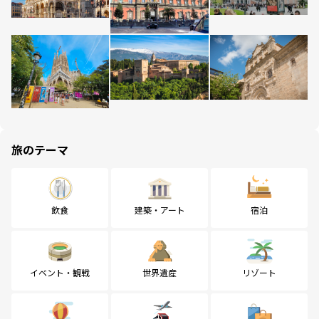
旅のテーマ
飲食
建築・アート
宿泊
イベント・観戦
世界遺産
リゾート