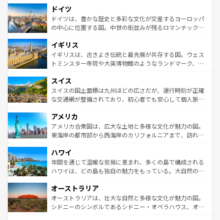
といった象徴的なスポットから、田舎町の古風な美しさま
せる。地方によって風土や気候が異なるスペインはその個
ドイツ
で、幅広い魅力が詰まっている。華麗な宮殿、歴史的な大
性で訪れる人を魅了する。 なお、新着のスペイン情報は
コ
聖堂、美しいビーチ、そして豊かな自然が、訪れる者を心
ドイツは、豊かな歴史と多彩な文化が交差するヨーロッパ
ンテンツ一覧
を参照してほしい。
から魅了する。また、フランスは美食の国としても知ら
の中心に位置する国。中世の街並みが残るロマンチック街
れ、フランス料理はユネスコ無形文化遺産にも登録されて
道から、未来を先取りするようなモダンな都市まで多様な
イギリス
いる。シャンパンの発祥地であるランス、プロヴァンスの
顔を持つこの国は、どこを歩いても飽きることがない。ベ
香り高いラベンダー畑など、多彩な楽しみ方が可能だ。さ
ルリンの文化的活気、バイエルン州のアルプスの絶景、そ
イギリスは、古きよき伝統と最先端が共存する国。ウェス
らに、パリ以外の地域にも魅力が溢れており、どの街角に
してライン川沿いのワイン畑といった風景は必見。ビール
トミンスター寺院や大英博物館のようなランドマーク、歴
も豊かな歴史と文化が息づいている。パリ以外の個性あふ
とソーセージを味わいながら地元の人と過ごす楽しい時間
史ある大学都市、美しい丘陵地帯や牧歌的な風景など、エ
れる地方に足を運ぶとそれぞれで全く異なる文化を体験で
スイス
は、お酒好きな人にはぜひ体験してほしい。 なお、新着の
リアごとに異なる魅力がある。また、優雅なアフタヌーン
きるだろう。 なお、新着のフランス情報は
コンテンツ一覧
ドイツ情報は
コンテンツ一覧
を参照してほしい。
ティー、ビール好きにはたまらない英国パブ、サッカー観
スイスの国土面積は九州ほどの広さだが、運行時刻が正確
を参照してほしい。
戦など、本場だからこそできる体験も豊富。イギリスを旅
な交通網が整備されており、初心者でも安心して個人旅行
して楽しみつくそう。 なお、新着のイギリス情報は
コンテ
を楽しめる。日本同様に時刻表どおりの旅が可能だ。中世
アメリカ
ンツ一覧
を参照してほしい。
の建物がそのまま残る町や、スイスならではのユニークな
博物館もあり、アルプス観光だけでなく町歩きも満喫する
アメリカ合衆国は、広大な土地と多様な文化が魅力の国。
ことができる。国民の所得が高いため物価も高いが、旅行
東海岸の都市部から西海岸のカリフォルニアまで、訪れる
者向けの交通パス提供のサービスもあり、うまく活用すれ
場所ごとに異なる風景と体験が待っている。ニューヨーク
ハワイ
ば市内交通費無料で観光を楽しむこともできる。 なお、新
のような巨大都市は、観光、ショッピング、エンターテイ
着のスイス情報は
コンテンツ一覧
を参照してほしい。
ンメントが詰まった刺激的なスポットだ。一方、アメリカ
年間を通じて温暖な気候に恵まれ、多くの島で構成される
西部には大自然が広がり、グランドキャニオンやイエロー
ハワイは、どの島も独自の魅力をもっている。大自然の神
ストーン国立公園といった絶景が堪能できる。さらに、南
秘を感じたいなら、火山が生み出した壮大な景観を誇るハ
オーストラリア
部のニューオーリンズでは、音楽と美食が融合した独特の
ワイ島は見逃せない。また、定番の観光地といえばオアフ
文化が魅力。旅行者はアメリカの各地域で異なる魅力を楽
島だが、静かな自然を求めるならマウイ島やカウアイ島が
オーストラリアは、壮大な自然と多様な文化が魅力の国。
しみながら、その多様性と豊かな歴史を感じることができ
おすすめ。エメラルドグリーンに輝く海をはじめ、豊かな
シドニーのシンボルであるシドニー・オペラハウス、オー
るだろう。車でのロードトリップや列車の旅も、アメリカ
文化や歴史が息づいている。「アロハスピリット」と呼ば
ストラリア東海岸北部に広がる大サンゴ礁地帯グレートバ