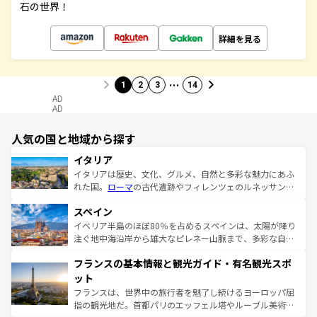
石の世界！
詳細を見る
…
1
2
3
14
AD
AD
人気の国と地域から探す
イタリア
イタリアは歴史、文化、グルメ、自然と多彩な魅力にあふ
れた国。
ローマ
の古代遺跡やフィレンツェのルネッサンス
美術、ヴェネツィアの運河など、歴史あるスポットはもち
スペイン
ろん、トスカーナの美しい田園風景やアマルフィ海岸の絶
景など、自然景観も見逃せない。観光の合間には、本場の
イベリア半島のほぼ80％を占めるスペインは、太陽が降り
ピザやパスタなど、絶品のイタリア料理を堪能することも
注ぐ地中海沿岸から雄大なピレネー山脈まで、多彩な自然
できる。朝目覚めてから夜眠るまで、すべての瞬間を楽し
と文化が詰まったヨーロッパ屈指の旅行先だ。多様な地域
フランスの基本情報と観光ガイド・有名観光スポ
ませてくれるイタリアで、忘れられない旅をしてみよう！
文化が根付くこの国では、情熱的なフラメンコ、熱気あふ
なお、新着のイタリア情報は
コンテンツ一覧
を参照してほ
れる闘牛、そして美味しいタパスが生活の一部となってい
ット
しい。
る。首都マドリードの洗練された雰囲気や、バルセロナの
フランスは、世界中の旅行者を魅了し続けるヨーロッパ屈
アートに溢れた街角から、地方では古代ローマ遺跡や中世
指の観光地だ。首都パリのエッフェル塔やルーブル美術館
の城塞都市、穏やかなビーチリゾートまで多彩な表情を見