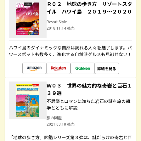
Ｒ０２ 地球の歩き方 リゾートスタ
イル ハワイ島 ２０１９～２０２０
Resort Style
2018.11.14 発売
ハワイ島のダイナミックな自然は訪れる人々を魅了します。パ
ワースポットも数多く、進化する自然派グルメも見逃せない！
詳細を見る
Ｗ０３ 世界の魅力的な奇岩と巨石１
３９選
不思議とロマンに満ちた岩石の謎を旅の雑
学とともに解説
旅の図鑑
2021.03.18 発売
「地球の歩き方」図鑑シリーズ第３弾は、謎だらけの奇岩と巨