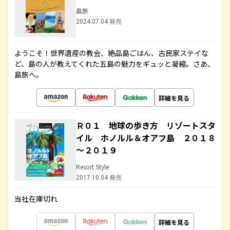
島旅
2024.07.04 発売
ようこそ！世界遺産の教会、絶品島ごはん、古民家ステイな
ど、島の人が教えてくれた五島の魅力をギュッと凝縮。さあ、
島旅へ。
詳細を見る
Ｒ０１ 地球の歩き方 リゾートスタ
イル ホノルル＆オアフ島 ２０１８
～２０１９
Resort Style
2017.10.04 発売
当社在庫切れ
詳細を見る