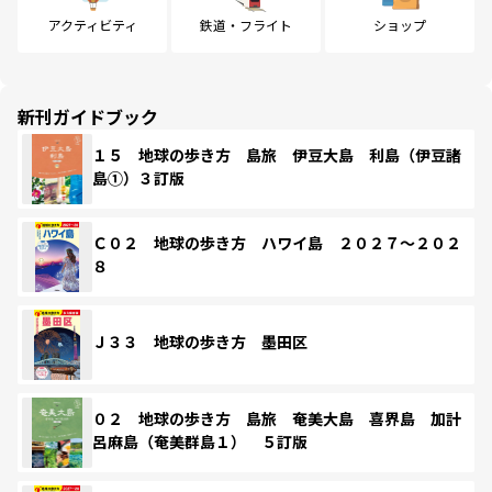
アクティビティ
鉄道・フライト
ショップ
新刊ガイドブック
１５ 地球の歩き方 島旅 伊豆大島 利島（伊豆諸
島①）３訂版
Ｃ０２ 地球の歩き方 ハワイ島 ２０２７～２０２
８
Ｊ３３ 地球の歩き方 墨田区
０２ 地球の歩き方 島旅 奄美大島 喜界島 加計
呂麻島（奄美群島１） ５訂版