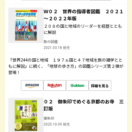
Ｗ０２ 世界の指導者図鑑 ２０２１
～２０２２年版
２０８の国と地域のリーダーを経歴ととも
に解説
旅の図鑑
2021.03.18 発売
『世界244の国と地域 １９７ヵ国と４７地域を旅の雑学とと
もに解説』に続く、「地球の歩き方」の図鑑シリーズ第２弾が
登場！
詳細を見る
０２ 御朱印でめぐる京都のお寺 三
訂版
御朱印
2025.10.09 発売