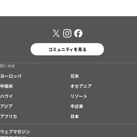
コミュニティを見る
国と地域
ヨーロッパ
北米
中南米
オセアニア
ハワイ
リゾート
アジア
中近東
アフリカ
日本
ウェブマガジン