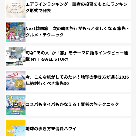
エアラインランキング 読者の投票をもとにランキン
グ形式で発表
Next韓国旅 次の韓国旅行がもっと楽しくなる 旅先・
グルメ・テクニック
旬な“あの人”が「旅」をテーマに語るインタビュー連
載 MY TRAVEL STORY
今、こんな旅がしてみたい！地球の歩き方が選ぶ2026
年絶対行くべき旅先30
コスパもタイパもかなえる！賢者の旅テクニック
地球の歩き方♥偏愛ハワイ