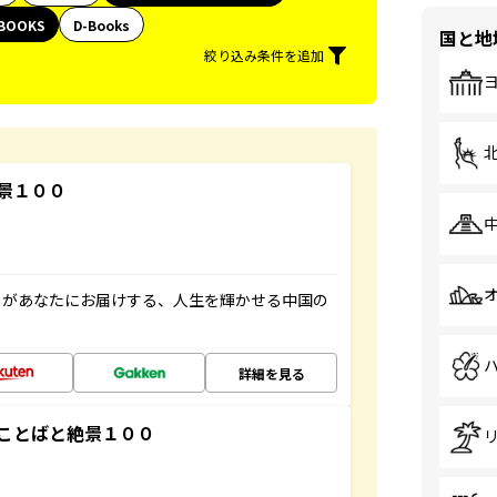
BOOKS
D-Books
国と地
絞り込み条件を追加
景１００
」があなたにお届けする、人生を輝かせる中国の
詳細を見る
ことばと絶景１００