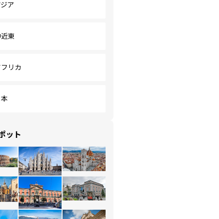
アジア
中近東
アフリカ
日本
ポット