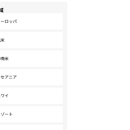
域
ヨーロッパ
北米
中南米
オセアニア
ハワイ
リゾート