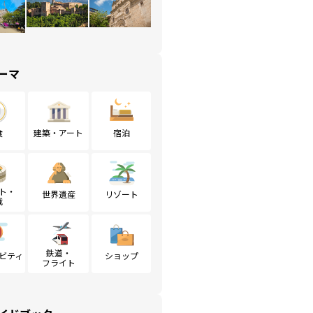
ーマ
食
建築・アート
宿泊
ト・
世界遺産
リゾート
戦
鉄道・
ビティ
ショップ
フライト