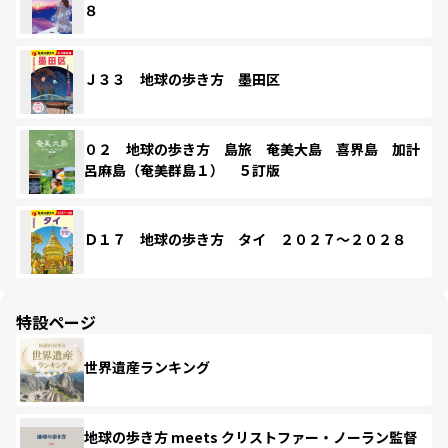
８
Ｊ３３ 地球の歩き方 墨田区
０２ 地球の歩き方 島旅 奄美大島 喜界島 加計
呂麻島（奄美群島１） ５訂版
Ｄ１７ 地球の歩き方 タイ ２０２７～２０２８
特設ページ
世界遺産ランキング
地球の歩き方 meets クリストファー・ノーラン監督