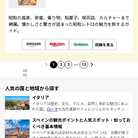
昭和の風景、家電、乗り物、駄菓子、喫茶店、カルチャーまで
網羅。懐かしさと驚きが詰まった昭和レトロの魅力を旅するガ
イド。
詳細を見る
…
1
2
3
13
AD
AD
人気の国と地域から探す
イタリア
イタリアは歴史、文化、グルメ、自然と多彩な魅力にあふ
れた国。
ローマ
の古代遺跡やフィレンツェのルネッサンス
美術、ヴェネツィアの運河など、歴史あるスポットはもち
スペインの観光ポイントと人気スポット・知ってお
ろん、トスカーナの美しい田園風景やアマルフィ海岸の絶
景など、自然景観も見逃せない。観光の合間には、本場の
くべき基本情報
ピザやパスタなど、絶品のイタリア料理を堪能することも
イベリア半島のほぼ80％を占めるスペインは、太陽が降り
できる。朝目覚めてから夜眠るまで、すべての瞬間を楽し
注ぐ地中海沿岸から雄大なピレネー山脈まで、多彩な自然