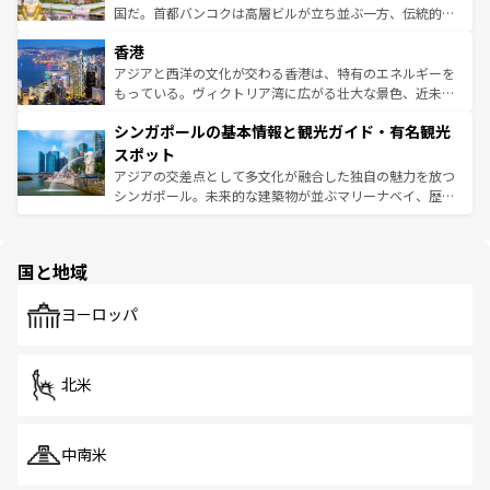
覧
を参照してほしい。
醸し出している。また、バラエティの豊かさとおいしさで
国だ。首都バンコクは高層ビルが立ち並ぶ一方、伝統的な
世界中の食通を魅了してやまないベトナム料理も魅力のひ
寺院や市場がいたるところに点在し、古きよき文化と現代
香港
とつ。フォーやバインミー、ベトナムコーヒーなどは、ぜ
の活気が交差している。北部ではチェンマイなどの山岳地
ひ現地で味わいたい。どの地域を訪れてもあたたかい人々
帯で自然と触れ合い、南部ではプーケットやクラビの美し
アジアと西洋の文化が交わる香港は、特有のエネルギーを
が旅行者を迎えてくれるので、きっと忘れられない旅にな
いビーチでリゾート気分を楽しむことができる。タイ料理
もっている。ヴィクトリア湾に広がる壮大な景色、近未来
るはずだ。 なお、新着のベトナム情報は
コンテンツ一覧
を
は世界的に有名で、屋台から高級レストランまで味覚を刺
的なアートスポット、そして歴史と現代が融合した町並
参照してほしい。
シンガポールの基本情報と観光ガイド・有名観光
激する。気候は一年中温暖で、どの季節にも異なる楽しみ
み、どこを訪れても感動するはず。観光スポットが密集し
が待っている。親しみやすいタイの人々、仏教を中心とし
ており、効率よく見どころを回れるのも魅力。息をのむよ
スポット
た文化、そして多様な観光資源が、訪れる旅人を魅了し続
うな絶景から文化的な体験まで、香港を存分に楽しみ尽く
アジアの交差点として多文化が融合した独自の魅力を放つ
ける。 なお、新着のタイ情報は
コンテンツ一覧
を参照して
そう。 なお、新着の香港情報は
コンテンツ一覧
を参照して
シンガポール。未来的な建築物が並ぶマリーナベイ、歴史
ほしい。
ほしい。
と伝統を感じられるエスニックタウン、多数の緑豊かな公
園や自然保護区など、自然が調和した近代的な景観と文化
の多様性あふれるカラフルな町は、どこを歩いても新しい
国と地域
発見がある。さらに、治安のよさや充実した公共交通機関
も、旅行者にとっては魅力的なポイント。グルメも豊富
で、ホーカーズは地元の風情を楽しめる外せないスポット
ヨーロッパ
だ。訪れる人を飽きさせないシンガポールで、多様な魅力
を体感しよう。 なお、新着のシンガポール情報は
コンテン
ツ一覧
を参照してほしい。
北米
中南米