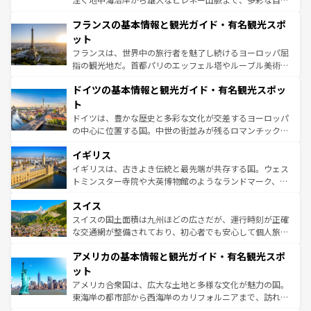
ませてくれるイタリアで、忘れられない旅をしてみよう！
と文化が詰まったヨーロッパ屈指の旅行先だ。多様な地域
なお、新着のイタリア情報は
コンテンツ一覧
を参照してほ
フランスの基本情報と観光ガイド・有名観光スポ
文化が根付くこの国では、情熱的なフラメンコ、熱気あふ
しい。
れる闘牛、そして美味しいタパスが生活の一部となってい
ット
る。首都マドリードの洗練された雰囲気や、バルセロナの
フランスは、世界中の旅行者を魅了し続けるヨーロッパ屈
アートに溢れた街角から、地方では古代ローマ遺跡や中世
指の観光地だ。首都パリのエッフェル塔やルーブル美術館
の城塞都市、穏やかなビーチリゾートまで多彩な表情を見
といった象徴的なスポットから、田舎町の古風な美しさま
せる。地方によって風土や気候が異なるスペインはその個
ドイツの基本情報と観光ガイド・有名観光スポッ
で、幅広い魅力が詰まっている。華麗な宮殿、歴史的な大
性で訪れる人を魅了する。 なお、新着のスペイン情報は
コ
聖堂、美しいビーチ、そして豊かな自然が、訪れる者を心
ト
ンテンツ一覧
を参照してほしい。
から魅了する。また、フランスは美食の国としても知ら
ドイツは、豊かな歴史と多彩な文化が交差するヨーロッパ
れ、フランス料理はユネスコ無形文化遺産にも登録されて
の中心に位置する国。中世の街並みが残るロマンチック街
いる。シャンパンの発祥地であるランス、プロヴァンスの
道から、未来を先取りするようなモダンな都市まで多様な
香り高いラベンダー畑など、多彩な楽しみ方が可能だ。さ
イギリス
顔を持つこの国は、どこを歩いても飽きることがない。ベ
らに、パリ以外の地域にも魅力が溢れており、どの街角に
ルリンの文化的活気、バイエルン州のアルプスの絶景、そ
イギリスは、古きよき伝統と最先端が共存する国。ウェス
も豊かな歴史と文化が息づいている。パリ以外の個性あふ
してライン川沿いのワイン畑といった風景は必見。ビール
トミンスター寺院や大英博物館のようなランドマーク、歴
れる地方に足を運ぶとそれぞれで全く異なる文化を体験で
とソーセージを味わいながら地元の人と過ごす楽しい時間
史ある大学都市、美しい丘陵地帯や牧歌的な風景など、エ
きるだろう。 なお、新着のフランス情報は
コンテンツ一覧
スイス
は、お酒好きな人にはぜひ体験してほしい。 なお、新着の
リアごとに異なる魅力がある。また、優雅なアフタヌーン
を参照してほしい。
ドイツ情報は
コンテンツ一覧
を参照してほしい。
ティー、ビール好きにはたまらない英国パブ、サッカー観
スイスの国土面積は九州ほどの広さだが、運行時刻が正確
戦など、本場だからこそできる体験も豊富。イギリスを旅
な交通網が整備されており、初心者でも安心して個人旅行
して楽しみつくそう。 なお、新着のイギリス情報は
コンテ
を楽しめる。日本同様に時刻表どおりの旅が可能だ。中世
アメリカの基本情報と観光ガイド・有名観光スポ
ンツ一覧
を参照してほしい。
の建物がそのまま残る町や、スイスならではのユニークな
博物館もあり、アルプス観光だけでなく町歩きも満喫する
ット
ことができる。国民の所得が高いため物価も高いが、旅行
アメリカ合衆国は、広大な土地と多様な文化が魅力の国。
者向けの交通パス提供のサービスもあり、うまく活用すれ
東海岸の都市部から西海岸のカリフォルニアまで、訪れる
ば市内交通費無料で観光を楽しむこともできる。 なお、新
場所ごとに異なる風景と体験が待っている。ニューヨーク