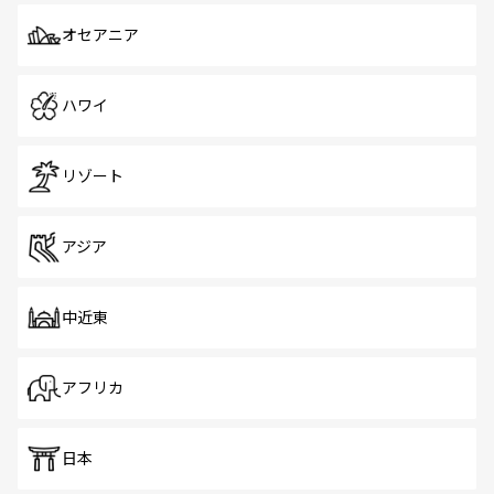
オセアニア
ハワイ
リゾート
アジア
中近東
アフリカ
日本