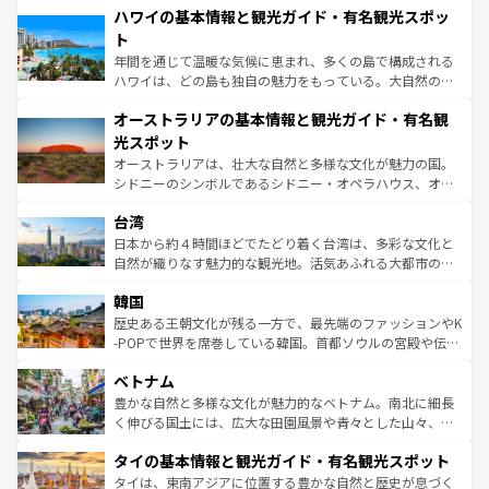
着のスイス情報は
コンテンツ一覧
を参照してほしい。
ハワイの基本情報と観光ガイド・有名観光スポッ
のような巨大都市は、観光、ショッピング、エンターテイ
ンメントが詰まった刺激的なスポットだ。一方、アメリカ
ト
西部には大自然が広がり、グランドキャニオンやイエロー
年間を通じて温暖な気候に恵まれ、多くの島で構成される
ストーン国立公園といった絶景が堪能できる。さらに、南
ハワイは、どの島も独自の魅力をもっている。大自然の神
部のニューオーリンズでは、音楽と美食が融合した独特の
秘を感じたいなら、火山が生み出した壮大な景観を誇るハ
文化が魅力。旅行者はアメリカの各地域で異なる魅力を楽
オーストラリアの基本情報と観光ガイド・有名観
ワイ島は見逃せない。また、定番の観光地といえばオアフ
しみながら、その多様性と豊かな歴史を感じることができ
島だが、静かな自然を求めるならマウイ島やカウアイ島が
光スポット
るだろう。車でのロードトリップや列車の旅も、アメリカ
おすすめ。エメラルドグリーンに輝く海をはじめ、豊かな
オーストラリアは、壮大な自然と多様な文化が魅力の国。
ならではの贅沢な旅のスタイルだ。 なお、新着のアメリカ
文化や歴史が息づいている。「アロハスピリット」と呼ば
シドニーのシンボルであるシドニー・オペラハウス、オー
情報は
コンテンツ一覧
を参照してほしい。
れるおもてなしの心で訪れる人々を迎えてくれるハワイの
ストラリア東海岸北部に広がる大サンゴ礁地帯グレートバ
人々、おいしいローカルフードやハワイアンミュージッ
台湾
リアリーフや大陸中央部にそびえるウルル（エアーズロッ
ク、伝統的なフラダンスなど、すべてがハワイの魅力を彩
ク）、タスマニアの美しい原生林やケアンズの熱帯雨林な
日本から約４時間ほどでたどり着く台湾は、多彩な文化と
っている。訪れるたびに新しい発見と感動が待っているハ
ど、見どころがたくさん。また、カフェやワイン、オージ
自然が織りなす魅力的な観光地。活気あふれる大都市の台
ワイを、存分に味わってほしい。 なお、新着のハワイ情報
ービーフなどの食文化も豊かで、美味しいものであふれて
北やノスタルジックな町並みが人気な九份（ジォウフェ
は
コンテンツ一覧
を参照してほしい。
韓国
いる。アクティビティも充実しており、サーフィンやダイ
ン）、静ひつな山岳地帯である台湾東部など、都市の喧騒
ビング、ハイキングなど、アウトドア好きにはたまらな
と山間の静けさが共存しており、訪れる人に新しい発見と
歴史ある王朝文化が残る一方で、最先端のファッションやK
い。オーストラリアの多彩な魅力を存分に味わいつくそ
驚きをもたらしてくれる。また、奥深い台湾の食文化も魅
-POPで世界を席巻している韓国。首都ソウルの宮殿や伝統
う。 なお、新着のオーストラリア情報は
コンテンツ一覧
を
力で、夜市などの屋台グルメから高級料理、ヘルシーで美
家屋が並ぶエリアでは韓国の歴史と文化に浸ることがで
参照してほしい。
ベトナム
容にもいいと評判のスイーツなど、バラエティ豊かな料理
き、地方に足を延ばせば四季折々の自然美を楽しむことが
が味わえる。 なお、新着の台湾情報は
コンテンツ一覧
を参
できる。そして、キムチや焼肉、絶品のストリートフード
豊かな自然と多様な文化が魅力的なベトナム。南北に細長
照してほしい。
まで、さまざまな韓国料理が待っている。夜には、韓国な
く伸びる国土には、広大な田園風景や青々とした山々、世
らではのナイトライフも堪能できる。あたたかいホスピタ
界遺産に登録された壮大な自然景観が点在し、都市部では
タイの基本情報と観光ガイド・有名観光スポット
リティに包まれながら、韓国の多彩な魅力を心ゆくまで味
急速な発展と共に伝統が息づく。ハノイの古い町並みやホ
わってみてほしい。 なお、新着の韓国情報は
コンテンツ一
ーチミン市のフランス統治時代の建物も、独特の雰囲気を
タイは、東南アジアに位置する豊かな自然と歴史が息づく