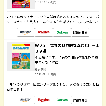
2018.11.14 発売
ハワイ島のダイナミックな自然は訪れる人々を魅了します。パ
ワースポットも数多く、進化する自然派グルメも見逃せない！
詳細を見る
Ｗ０３ 世界の魅力的な奇岩と巨石１
３９選
不思議とロマンに満ちた岩石の謎を旅の雑
学とともに解説
旅の図鑑
2021.03.18 発売
「地球の歩き方」図鑑シリーズ第３弾は、謎だらけの奇岩と巨
石の世界！
詳細を見る