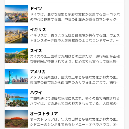
の城塞都市、穏やかなビーチリゾートまで多彩な表情を見
といった象徴的なスポットから、田舎町の古風な美しさま
せる。地方によって風土や気候が異なるスペインはその個
ドイツ
で、幅広い魅力が詰まっている。華麗な宮殿、歴史的な大
性で訪れる人を魅了する。 なお、新着のスペイン情報は
コ
聖堂、美しいビーチ、そして豊かな自然が、訪れる者を心
ドイツは、豊かな歴史と多彩な文化が交差するヨーロッパ
ンテンツ一覧
を参照してほしい。
から魅了する。また、フランスは美食の国としても知ら
の中心に位置する国。中世の街並みが残るロマンチック街
れ、フランス料理はユネスコ無形文化遺産にも登録されて
道から、未来を先取りするようなモダンな都市まで多様な
イギリス
いる。シャンパンの発祥地であるランス、プロヴァンスの
顔を持つこの国は、どこを歩いても飽きることがない。ベ
香り高いラベンダー畑など、多彩な楽しみ方が可能だ。さ
ルリンの文化的活気、バイエルン州のアルプスの絶景、そ
イギリスは、古きよき伝統と最先端が共存する国。ウェス
らに、パリ以外の地域にも魅力が溢れており、どの街角に
してライン川沿いのワイン畑といった風景は必見。ビール
トミンスター寺院や大英博物館のようなランドマーク、歴
も豊かな歴史と文化が息づいている。パリ以外の個性あふ
とソーセージを味わいながら地元の人と過ごす楽しい時間
史ある大学都市、美しい丘陵地帯や牧歌的な風景など、エ
れる地方に足を運ぶとそれぞれで全く異なる文化を体験で
スイス
は、お酒好きな人にはぜひ体験してほしい。 なお、新着の
リアごとに異なる魅力がある。また、優雅なアフタヌーン
きるだろう。 なお、新着のフランス情報は
コンテンツ一覧
ドイツ情報は
コンテンツ一覧
を参照してほしい。
ティー、ビール好きにはたまらない英国パブ、サッカー観
スイスの国土面積は九州ほどの広さだが、運行時刻が正確
を参照してほしい。
戦など、本場だからこそできる体験も豊富。イギリスを旅
な交通網が整備されており、初心者でも安心して個人旅行
して楽しみつくそう。 なお、新着のイギリス情報は
コンテ
を楽しめる。日本同様に時刻表どおりの旅が可能だ。中世
アメリカ
ンツ一覧
を参照してほしい。
の建物がそのまま残る町や、スイスならではのユニークな
博物館もあり、アルプス観光だけでなく町歩きも満喫する
アメリカ合衆国は、広大な土地と多様な文化が魅力の国。
ことができる。国民の所得が高いため物価も高いが、旅行
東海岸の都市部から西海岸のカリフォルニアまで、訪れる
者向けの交通パス提供のサービスもあり、うまく活用すれ
場所ごとに異なる風景と体験が待っている。ニューヨーク
ハワイ
ば市内交通費無料で観光を楽しむこともできる。 なお、新
のような巨大都市は、観光、ショッピング、エンターテイ
着のスイス情報は
コンテンツ一覧
を参照してほしい。
ンメントが詰まった刺激的なスポットだ。一方、アメリカ
年間を通じて温暖な気候に恵まれ、多くの島で構成される
西部には大自然が広がり、グランドキャニオンやイエロー
ハワイは、どの島も独自の魅力をもっている。大自然の神
ストーン国立公園といった絶景が堪能できる。さらに、南
秘を感じたいなら、火山が生み出した壮大な景観を誇るハ
オーストラリア
部のニューオーリンズでは、音楽と美食が融合した独特の
ワイ島は見逃せない。また、定番の観光地といえばオアフ
文化が魅力。旅行者はアメリカの各地域で異なる魅力を楽
島だが、静かな自然を求めるならマウイ島やカウアイ島が
オーストラリアは、壮大な自然と多様な文化が魅力の国。
しみながら、その多様性と豊かな歴史を感じることができ
おすすめ。エメラルドグリーンに輝く海をはじめ、豊かな
シドニーのシンボルであるシドニー・オペラハウス、オー
るだろう。車でのロードトリップや列車の旅も、アメリカ