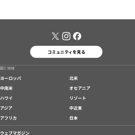
コミュニティを見る
国と地域
ヨーロッパ
北米
中南米
オセアニア
ハワイ
リゾート
アジア
中近東
アフリカ
日本
ウェブマガジン