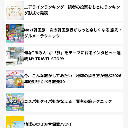
エアラインランキング 読者の投票をもとにランキン
グ形式で発表
Next韓国旅 次の韓国旅行がもっと楽しくなる 旅先・
グルメ・テクニック
旬な“あの人”が「旅」をテーマに語るインタビュー連
載 MY TRAVEL STORY
今、こんな旅がしてみたい！地球の歩き方が選ぶ2026
年絶対行くべき旅先30
コスパもタイパもかなえる！賢者の旅テクニック
地球の歩き方♥偏愛ハワイ