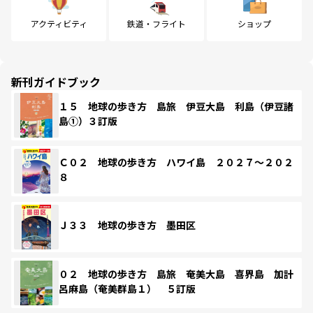
アクティビティ
鉄道・フライト
ショップ
新刊ガイドブック
１５ 地球の歩き方 島旅 伊豆大島 利島（伊豆諸
島①）３訂版
Ｃ０２ 地球の歩き方 ハワイ島 ２０２７～２０２
８
Ｊ３３ 地球の歩き方 墨田区
０２ 地球の歩き方 島旅 奄美大島 喜界島 加計
呂麻島（奄美群島１） ５訂版