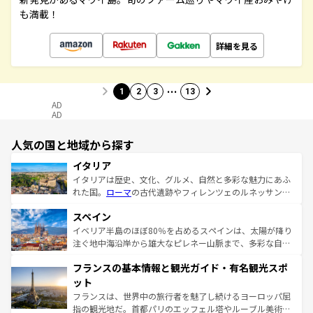
も満載！
詳細を見る
…
1
2
3
13
AD
AD
人気の国と地域から探す
イタリア
イタリアは歴史、文化、グルメ、自然と多彩な魅力にあふ
れた国。
ローマ
の古代遺跡やフィレンツェのルネッサンス
美術、ヴェネツィアの運河など、歴史あるスポットはもち
スペイン
ろん、トスカーナの美しい田園風景やアマルフィ海岸の絶
景など、自然景観も見逃せない。観光の合間には、本場の
イベリア半島のほぼ80％を占めるスペインは、太陽が降り
ピザやパスタなど、絶品のイタリア料理を堪能することも
注ぐ地中海沿岸から雄大なピレネー山脈まで、多彩な自然
できる。朝目覚めてから夜眠るまで、すべての瞬間を楽し
と文化が詰まったヨーロッパ屈指の旅行先だ。多様な地域
フランスの基本情報と観光ガイド・有名観光スポ
ませてくれるイタリアで、忘れられない旅をしてみよう！
文化が根付くこの国では、情熱的なフラメンコ、熱気あふ
なお、新着のイタリア情報は
コンテンツ一覧
を参照してほ
れる闘牛、そして美味しいタパスが生活の一部となってい
ット
しい。
る。首都マドリードの洗練された雰囲気や、バルセロナの
フランスは、世界中の旅行者を魅了し続けるヨーロッパ屈
アートに溢れた街角から、地方では古代ローマ遺跡や中世
指の観光地だ。首都パリのエッフェル塔やルーブル美術館