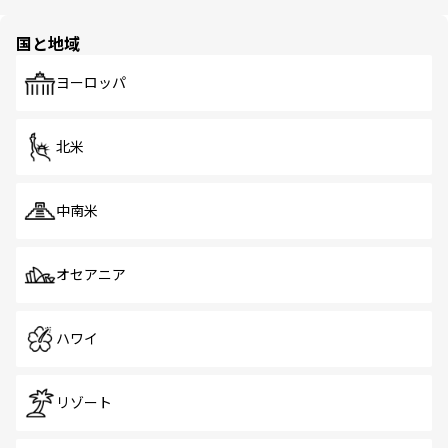
ほしい。
ほしい。
園や自然保護区など、自然が調和した近代的な景観と文化
の多様性あふれるカラフルな町は、どこを歩いても新しい
国と地域
発見がある。さらに、治安のよさや充実した公共交通機関
も、旅行者にとっては魅力的なポイント。グルメも豊富
で、ホーカーズは地元の風情を楽しめる外せないスポット
ヨーロッパ
だ。訪れる人を飽きさせないシンガポールで、多様な魅力
を体感しよう。 なお、新着のシンガポール情報は
コンテン
ツ一覧
を参照してほしい。
北米
中南米
オセアニア
ハワイ
リゾート