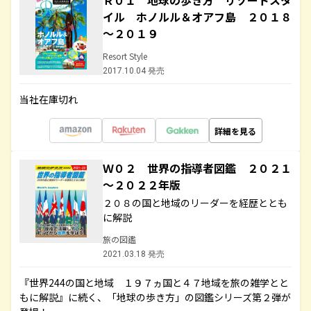
Ｒ０１ 地球の歩き方 リゾートスタ
イル ホノルル＆オアフ島 ２０１８
～２０１９
Resort Style
2017.10.04 発売
当社在庫切れ
詳細を見る
Ｗ０２ 世界の指導者図鑑 ２０２１
～２０２２年版
２０８の国と地域のリーダーを経歴ととも
に解説
旅の図鑑
2021.03.18 発売
『世界244の国と地域 １９７ヵ国と４７地域を旅の雑学とと
もに解説』に続く、「地球の歩き方」の図鑑シリーズ第２弾が