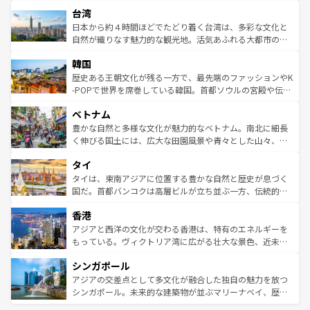
文化や歴史が息づいている。「アロハスピリット」と呼ば
ストラリア東海岸北部に広がる大サンゴ礁地帯グレートバ
ならではの贅沢な旅のスタイルだ。 なお、新着のアメリカ
台湾
れるおもてなしの心で訪れる人々を迎えてくれるハワイの
リアリーフや大陸中央部にそびえるウルル（エアーズロッ
情報は
コンテンツ一覧
を参照してほしい。
人々、おいしいローカルフードやハワイアンミュージッ
ク）、タスマニアの美しい原生林やケアンズの熱帯雨林な
日本から約４時間ほどでたどり着く台湾は、多彩な文化と
ク、伝統的なフラダンスなど、すべてがハワイの魅力を彩
ど、見どころがたくさん。また、カフェやワイン、オージ
自然が織りなす魅力的な観光地。活気あふれる大都市の台
っている。訪れるたびに新しい発見と感動が待っているハ
ービーフなどの食文化も豊かで、美味しいものであふれて
北やノスタルジックな町並みが人気な九份（ジォウフェ
ワイを、存分に味わってほしい。 なお、新着のハワイ情報
韓国
いる。アクティビティも充実しており、サーフィンやダイ
ン）、静ひつな山岳地帯である台湾東部など、都市の喧騒
は
コンテンツ一覧
を参照してほしい。
ビング、ハイキングなど、アウトドア好きにはたまらな
と山間の静けさが共存しており、訪れる人に新しい発見と
歴史ある王朝文化が残る一方で、最先端のファッションやK
い。オーストラリアの多彩な魅力を存分に味わいつくそ
驚きをもたらしてくれる。また、奥深い台湾の食文化も魅
-POPで世界を席巻している韓国。首都ソウルの宮殿や伝統
う。 なお、新着のオーストラリア情報は
コンテンツ一覧
を
力で、夜市などの屋台グルメから高級料理、ヘルシーで美
家屋が並ぶエリアでは韓国の歴史と文化に浸ることがで
参照してほしい。
ベトナム
容にもいいと評判のスイーツなど、バラエティ豊かな料理
き、地方に足を延ばせば四季折々の自然美を楽しむことが
が味わえる。 なお、新着の台湾情報は
コンテンツ一覧
を参
できる。そして、キムチや焼肉、絶品のストリートフード
豊かな自然と多様な文化が魅力的なベトナム。南北に細長
照してほしい。
まで、さまざまな韓国料理が待っている。夜には、韓国な
く伸びる国土には、広大な田園風景や青々とした山々、世
らではのナイトライフも堪能できる。あたたかいホスピタ
界遺産に登録された壮大な自然景観が点在し、都市部では
タイ
リティに包まれながら、韓国の多彩な魅力を心ゆくまで味
急速な発展と共に伝統が息づく。ハノイの古い町並みやホ
わってみてほしい。 なお、新着の韓国情報は
コンテンツ一
ーチミン市のフランス統治時代の建物も、独特の雰囲気を
タイは、東南アジアに位置する豊かな自然と歴史が息づく
覧
を参照してほしい。
醸し出している。また、バラエティの豊かさとおいしさで
国だ。首都バンコクは高層ビルが立ち並ぶ一方、伝統的な
世界中の食通を魅了してやまないベトナム料理も魅力のひ
寺院や市場がいたるところに点在し、古きよき文化と現代
香港
とつ。フォーやバインミー、ベトナムコーヒーなどは、ぜ
の活気が交差している。北部ではチェンマイなどの山岳地
ひ現地で味わいたい。どの地域を訪れてもあたたかい人々
帯で自然と触れ合い、南部ではプーケットやクラビの美し
アジアと西洋の文化が交わる香港は、特有のエネルギーを
が旅行者を迎えてくれるので、きっと忘れられない旅にな
いビーチでリゾート気分を楽しむことができる。タイ料理
もっている。ヴィクトリア湾に広がる壮大な景色、近未来
るはずだ。 なお、新着のベトナム情報は
コンテンツ一覧
を
は世界的に有名で、屋台から高級レストランまで味覚を刺
的なアートスポット、そして歴史と現代が融合した町並
参照してほしい。
シンガポール
激する。気候は一年中温暖で、どの季節にも異なる楽しみ
み、どこを訪れても感動するはず。観光スポットが密集し
が待っている。親しみやすいタイの人々、仏教を中心とし
ており、効率よく見どころを回れるのも魅力。息をのむよ
アジアの交差点として多文化が融合した独自の魅力を放つ
た文化、そして多様な観光資源が、訪れる旅人を魅了し続
うな絶景から文化的な体験まで、香港を存分に楽しみ尽く
シンガポール。未来的な建築物が並ぶマリーナベイ、歴史
ける。 なお、新着のタイ情報は
コンテンツ一覧
を参照して
そう。 なお、新着の香港情報は
コンテンツ一覧
を参照して
と伝統を感じられるエスニックタウン、多数の緑豊かな公