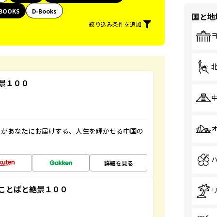
BOOKS
D-Books
国と地
絞り込み条件を追加
景１００
」があなたにお届けする、人生を輝かせる中国の
詳細を見る
ことばと絶景１００