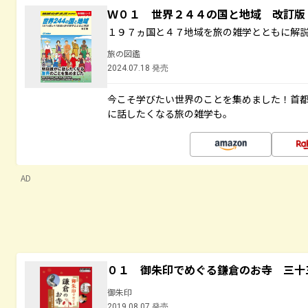
Ｗ０１ 世界２４４の国と地域 改訂版
１９７ヵ国と４７地域を旅の雑学とともに解
旅の図鑑
2024.07.18 発売
今こそ学びたい世界のことを集めました！首
に話したくなる旅の雑学も。
AD
０１ 御朱印でめぐる鎌倉のお寺 三十
御朱印
2019.08.07 発売