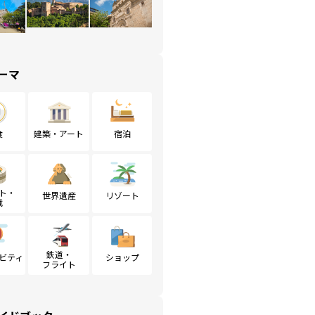
ーマ
食
建築・アート
宿泊
ト・
世界遺産
リゾート
戦
鉄道・
ビティ
ショップ
フライト