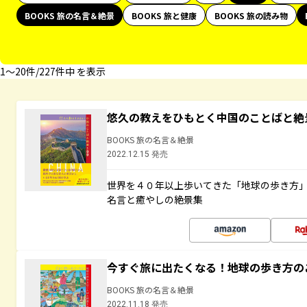
BOOKS 旅の名言＆絶景
BOOKS 旅と健康
BOOKS 旅の読み物
1〜20件/227件中 を表示
悠久の教えをひもとく中国のことばと絶
BOOKS 旅の名言＆絶景
2022.12.15 発売
世界を４０年以上歩いてきた「地球の歩き方
名言と癒やしの絶景集
今すぐ旅に出たくなる！地球の歩き方の
BOOKS 旅の名言＆絶景
2022.11.18 発売