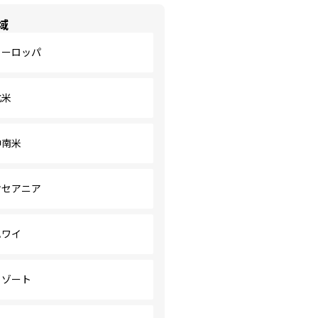
域
ヨーロッパ
北米
中南米
オセアニア
ハワイ
リゾート