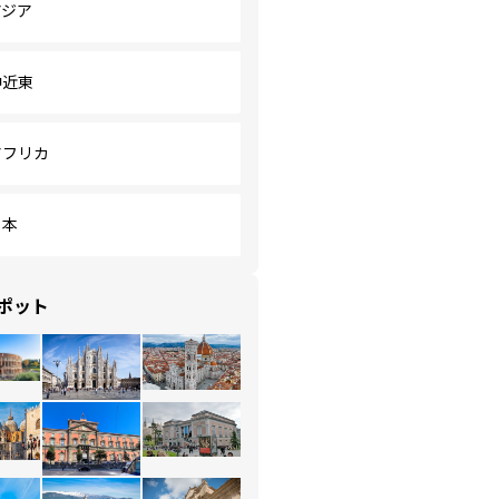
アジア
中近東
アフリカ
日本
ポット