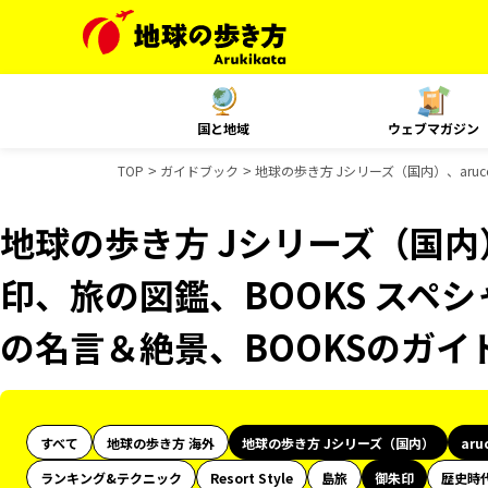
国と地域
ウェブマガジン
TOP
ガイドブック
地球の歩き方 Jシリーズ（国内）、aru
地球の歩き方 Jシリーズ（国内）
印、旅の図鑑、BOOKS スペシ
の名言＆絶景、BOOKSのガイ
すべて
地球の歩き方 海外
地球の歩き方 Jシリーズ（国内）
aru
ランキング&テクニック
Resort Style
島旅
御朱印
歴史時