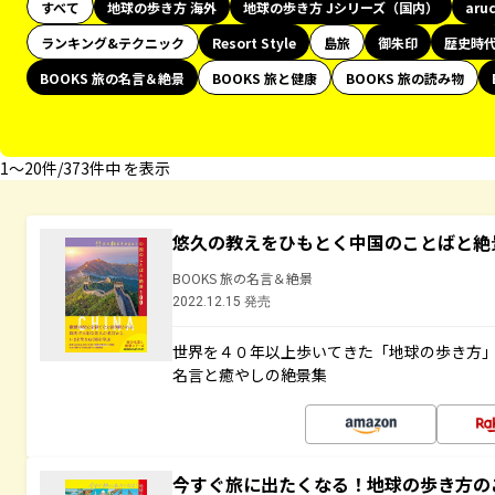
すべて
地球の歩き方 海外
地球の歩き方 Jシリーズ（国内）
aru
ランキング&テクニック
Resort Style
島旅
御朱印
歴史時
BOOKS 旅の名言＆絶景
BOOKS 旅と健康
BOOKS 旅の読み物
1〜20件/373件中 を表示
悠久の教えをひもとく中国のことばと絶
BOOKS 旅の名言＆絶景
2022.12.15 発売
世界を４０年以上歩いてきた「地球の歩き方
名言と癒やしの絶景集
今すぐ旅に出たくなる！地球の歩き方の