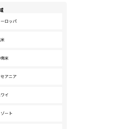
域
ヨーロッパ
北米
中南米
オセアニア
ハワイ
リゾート