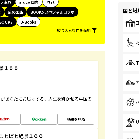
co 海外
aruco 国内
Plat
国と地
代
旅の図鑑
BOOKS スペシャルコラボ
BOOKS
D-Books
絞り込み条件を追加
景１００
」があなたにお届けする、人生を輝かせる中国の
詳細を見る
ことばと絶景１００