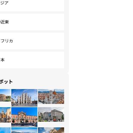
アジア
中近東
アフリカ
日本
ポット