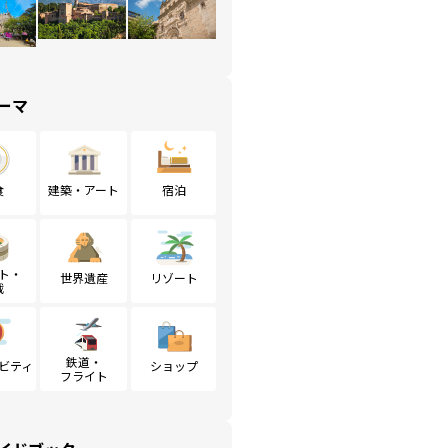
ーマ
食
建築・アート
宿泊
ト・
世界遺産
リゾート
戦
鉄道・
ビティ
ショップ
フライト