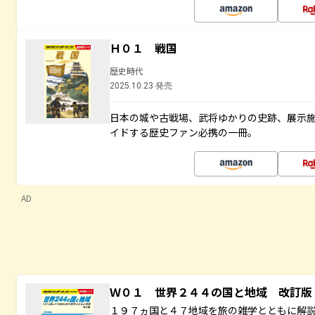
Ｈ０１ 戦国
歴史時代
2025.10.23 発売
日本の城や古戦場、武将ゆかりの史跡、展示
イドする歴史ファン必携の一冊。
AD
Ｗ０１ 世界２４４の国と地域 改訂版
１９７ヵ国と４７地域を旅の雑学とともに解