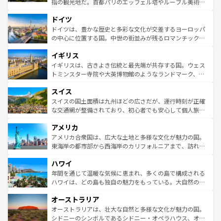
指の観光地だ。首都パリのエッフェル塔やルーブル美術館
の城塞都市、穏やかなビーチリゾートまで多彩な表情を見
といった象徴的なスポットから、田舎町の古風な美しさま
せる。地方によって風土や気候が異なるスペインはその個
ドイツ
で、幅広い魅力が詰まっている。華麗な宮殿、歴史的な大
性で訪れる人を魅了する。 なお、新着のスペイン情報は
コ
聖堂、美しいビーチ、そして豊かな自然が、訪れる者を心
ドイツは、豊かな歴史と多彩な文化が交差するヨーロッパ
ンテンツ一覧
を参照してほしい。
から魅了する。また、フランスは美食の国としても知ら
の中心に位置する国。中世の街並みが残るロマンチック街
れ、フランス料理はユネスコ無形文化遺産にも登録されて
道から、未来を先取りするようなモダンな都市まで多様な
イギリス
いる。シャンパンの発祥地であるランス、プロヴァンスの
顔を持つこの国は、どこを歩いても飽きることがない。ベ
香り高いラベンダー畑など、多彩な楽しみ方が可能だ。さ
ルリンの文化的活気、バイエルン州のアルプスの絶景、そ
イギリスは、古きよき伝統と最先端が共存する国。ウェス
らに、パリ以外の地域にも魅力が溢れており、どの街角に
してライン川沿いのワイン畑といった風景は必見。ビール
トミンスター寺院や大英博物館のようなランドマーク、歴
も豊かな歴史と文化が息づいている。パリ以外の個性あふ
とソーセージを味わいながら地元の人と過ごす楽しい時間
史ある大学都市、美しい丘陵地帯や牧歌的な風景など、エ
れる地方に足を運ぶとそれぞれで全く異なる文化を体験で
スイス
は、お酒好きな人にはぜひ体験してほしい。 なお、新着の
リアごとに異なる魅力がある。また、優雅なアフタヌーン
きるだろう。 なお、新着のフランス情報は
コンテンツ一覧
ドイツ情報は
コンテンツ一覧
を参照してほしい。
ティー、ビール好きにはたまらない英国パブ、サッカー観
スイスの国土面積は九州ほどの広さだが、運行時刻が正確
を参照してほしい。
戦など、本場だからこそできる体験も豊富。イギリスを旅
な交通網が整備されており、初心者でも安心して個人旅行
して楽しみつくそう。 なお、新着のイギリス情報は
コンテ
を楽しめる。日本同様に時刻表どおりの旅が可能だ。中世
アメリカ
ンツ一覧
を参照してほしい。
の建物がそのまま残る町や、スイスならではのユニークな
博物館もあり、アルプス観光だけでなく町歩きも満喫する
アメリカ合衆国は、広大な土地と多様な文化が魅力の国。
ことができる。国民の所得が高いため物価も高いが、旅行
東海岸の都市部から西海岸のカリフォルニアまで、訪れる
者向けの交通パス提供のサービスもあり、うまく活用すれ
場所ごとに異なる風景と体験が待っている。ニューヨーク
ハワイ
ば市内交通費無料で観光を楽しむこともできる。 なお、新
のような巨大都市は、観光、ショッピング、エンターテイ
着のスイス情報は
コンテンツ一覧
を参照してほしい。
ンメントが詰まった刺激的なスポットだ。一方、アメリカ
年間を通じて温暖な気候に恵まれ、多くの島で構成される
西部には大自然が広がり、グランドキャニオンやイエロー
ハワイは、どの島も独自の魅力をもっている。大自然の神
ストーン国立公園といった絶景が堪能できる。さらに、南
秘を感じたいなら、火山が生み出した壮大な景観を誇るハ
オーストラリア
部のニューオーリンズでは、音楽と美食が融合した独特の
ワイ島は見逃せない。また、定番の観光地といえばオアフ
文化が魅力。旅行者はアメリカの各地域で異なる魅力を楽
島だが、静かな自然を求めるならマウイ島やカウアイ島が
オーストラリアは、壮大な自然と多様な文化が魅力の国。
しみながら、その多様性と豊かな歴史を感じることができ
おすすめ。エメラルドグリーンに輝く海をはじめ、豊かな
シドニーのシンボルであるシドニー・オペラハウス、オー