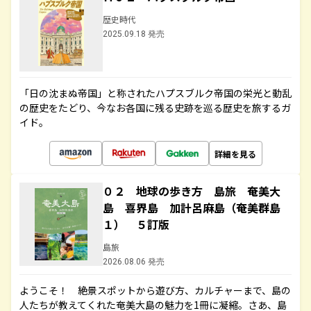
歴史時代
2025.09.18 発売
「日の沈まぬ帝国」と称されたハプスブルク帝国の栄光と動乱
の歴史をたどり、今なお各国に残る史跡を巡る歴史を旅するガ
イド。
詳細を見る
０２ 地球の歩き方 島旅 奄美大
島 喜界島 加計呂麻島（奄美群島
１） ５訂版
島旅
2026.08.06 発売
ようこそ！ 絶景スポットから遊び方、カルチャーまで、島の
人たちが教えてくれた奄美大島の魅力を1冊に凝縮。さあ、島