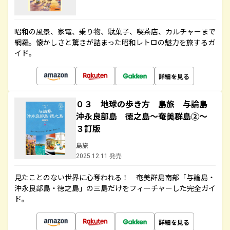
昭和の風景、家電、乗り物、駄菓子、喫茶店、カルチャーまで
網羅。懐かしさと驚きが詰まった昭和レトロの魅力を旅するガ
イド。
詳細を見る
０３ 地球の歩き方 島旅 与論島
沖永良部島 徳之島～奄美群島②～
３訂版
島旅
2025.12.11 発売
見たことのない世界に心奪われる！ 奄美群島南部「与論島・
沖永良部島・徳之島」の三島だけをフィーチャーした完全ガイ
ド。
詳細を見る