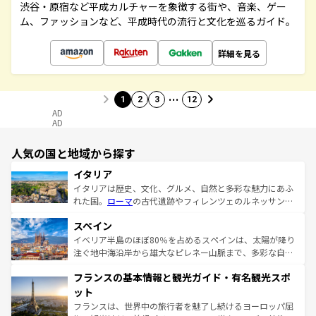
渋谷・原宿など平成カルチャーを象徴する街や、音楽、ゲー
ム、ファッションなど、平成時代の流行と文化を巡るガイド。
詳細を見る
…
1
2
3
12
AD
AD
人気の国と地域から探す
イタリア
イタリアは歴史、文化、グルメ、自然と多彩な魅力にあふ
れた国。
ローマ
の古代遺跡やフィレンツェのルネッサンス
美術、ヴェネツィアの運河など、歴史あるスポットはもち
スペイン
ろん、トスカーナの美しい田園風景やアマルフィ海岸の絶
景など、自然景観も見逃せない。観光の合間には、本場の
イベリア半島のほぼ80％を占めるスペインは、太陽が降り
ピザやパスタなど、絶品のイタリア料理を堪能することも
注ぐ地中海沿岸から雄大なピレネー山脈まで、多彩な自然
できる。朝目覚めてから夜眠るまで、すべての瞬間を楽し
と文化が詰まったヨーロッパ屈指の旅行先だ。多様な地域
フランスの基本情報と観光ガイド・有名観光スポ
ませてくれるイタリアで、忘れられない旅をしてみよう！
文化が根付くこの国では、情熱的なフラメンコ、熱気あふ
なお、新着のイタリア情報は
コンテンツ一覧
を参照してほ
れる闘牛、そして美味しいタパスが生活の一部となってい
ット
しい。
る。首都マドリードの洗練された雰囲気や、バルセロナの
フランスは、世界中の旅行者を魅了し続けるヨーロッパ屈
アートに溢れた街角から、地方では古代ローマ遺跡や中世