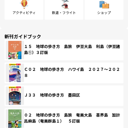
アクティビティ
鉄道・フライト
ショップ
新刊ガイドブック
１５ 地球の歩き方 島旅 伊豆大島 利島（伊豆諸
島①）３訂版
Ｃ０２ 地球の歩き方 ハワイ島 ２０２７～２０２
８
Ｊ３３ 地球の歩き方 墨田区
０２ 地球の歩き方 島旅 奄美大島 喜界島 加計
呂麻島（奄美群島１） ５訂版