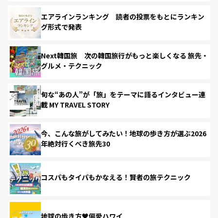
エアラインランキング 読者の投票をもとにランキン
グ形式で発表
Next韓国旅 次の韓国旅行がもっと楽しくなる 旅先・
グルメ・テクニック
旬な“あの人”が「旅」をテーマに語るインタビュー連
載 MY TRAVEL STORY
今、こんな旅がしてみたい！地球の歩き方が選ぶ2026
年絶対行くべき旅先30
コスパもタイパもかなえる！賢者の旅テクニック
地球の歩き方♥偏愛ハワイ