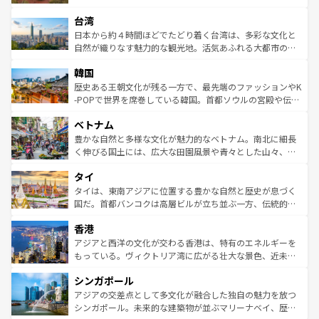
るだろう。車でのロードトリップや列車の旅も、アメリカ
文化や歴史が息づいている。「アロハスピリット」と呼ば
ストラリア東海岸北部に広がる大サンゴ礁地帯グレートバ
ならではの贅沢な旅のスタイルだ。 なお、新着のアメリカ
台湾
れるおもてなしの心で訪れる人々を迎えてくれるハワイの
リアリーフや大陸中央部にそびえるウルル（エアーズロッ
情報は
コンテンツ一覧
を参照してほしい。
人々、おいしいローカルフードやハワイアンミュージッ
ク）、タスマニアの美しい原生林やケアンズの熱帯雨林な
日本から約４時間ほどでたどり着く台湾は、多彩な文化と
ク、伝統的なフラダンスなど、すべてがハワイの魅力を彩
ど、見どころがたくさん。また、カフェやワイン、オージ
自然が織りなす魅力的な観光地。活気あふれる大都市の台
っている。訪れるたびに新しい発見と感動が待っているハ
ービーフなどの食文化も豊かで、美味しいものであふれて
北やノスタルジックな町並みが人気な九份（ジォウフェ
ワイを、存分に味わってほしい。 なお、新着のハワイ情報
韓国
いる。アクティビティも充実しており、サーフィンやダイ
ン）、静ひつな山岳地帯である台湾東部など、都市の喧騒
は
コンテンツ一覧
を参照してほしい。
ビング、ハイキングなど、アウトドア好きにはたまらな
と山間の静けさが共存しており、訪れる人に新しい発見と
歴史ある王朝文化が残る一方で、最先端のファッションやK
い。オーストラリアの多彩な魅力を存分に味わいつくそ
驚きをもたらしてくれる。また、奥深い台湾の食文化も魅
-POPで世界を席巻している韓国。首都ソウルの宮殿や伝統
う。 なお、新着のオーストラリア情報は
コンテンツ一覧
を
力で、夜市などの屋台グルメから高級料理、ヘルシーで美
家屋が並ぶエリアでは韓国の歴史と文化に浸ることがで
参照してほしい。
ベトナム
容にもいいと評判のスイーツなど、バラエティ豊かな料理
き、地方に足を延ばせば四季折々の自然美を楽しむことが
が味わえる。 なお、新着の台湾情報は
コンテンツ一覧
を参
できる。そして、キムチや焼肉、絶品のストリートフード
豊かな自然と多様な文化が魅力的なベトナム。南北に細長
照してほしい。
まで、さまざまな韓国料理が待っている。夜には、韓国な
く伸びる国土には、広大な田園風景や青々とした山々、世
らではのナイトライフも堪能できる。あたたかいホスピタ
界遺産に登録された壮大な自然景観が点在し、都市部では
タイ
リティに包まれながら、韓国の多彩な魅力を心ゆくまで味
急速な発展と共に伝統が息づく。ハノイの古い町並みやホ
わってみてほしい。 なお、新着の韓国情報は
コンテンツ一
ーチミン市のフランス統治時代の建物も、独特の雰囲気を
タイは、東南アジアに位置する豊かな自然と歴史が息づく
覧
を参照してほしい。
醸し出している。また、バラエティの豊かさとおいしさで
国だ。首都バンコクは高層ビルが立ち並ぶ一方、伝統的な
世界中の食通を魅了してやまないベトナム料理も魅力のひ
寺院や市場がいたるところに点在し、古きよき文化と現代
香港
とつ。フォーやバインミー、ベトナムコーヒーなどは、ぜ
の活気が交差している。北部ではチェンマイなどの山岳地
ひ現地で味わいたい。どの地域を訪れてもあたたかい人々
帯で自然と触れ合い、南部ではプーケットやクラビの美し
アジアと西洋の文化が交わる香港は、特有のエネルギーを
が旅行者を迎えてくれるので、きっと忘れられない旅にな
いビーチでリゾート気分を楽しむことができる。タイ料理
もっている。ヴィクトリア湾に広がる壮大な景色、近未来
るはずだ。 なお、新着のベトナム情報は
コンテンツ一覧
を
は世界的に有名で、屋台から高級レストランまで味覚を刺
的なアートスポット、そして歴史と現代が融合した町並
参照してほしい。
シンガポール
激する。気候は一年中温暖で、どの季節にも異なる楽しみ
み、どこを訪れても感動するはず。観光スポットが密集し
が待っている。親しみやすいタイの人々、仏教を中心とし
ており、効率よく見どころを回れるのも魅力。息をのむよ
アジアの交差点として多文化が融合した独自の魅力を放つ
た文化、そして多様な観光資源が、訪れる旅人を魅了し続
うな絶景から文化的な体験まで、香港を存分に楽しみ尽く
シンガポール。未来的な建築物が並ぶマリーナベイ、歴史
ける。 なお、新着のタイ情報は
コンテンツ一覧
を参照して