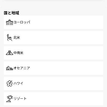
そう。 なお、新着の香港情報は
コンテンツ一覧
を参照して
と伝統を感じられるエスニックタウン、多数の緑豊かな公
ほしい。
ほしい。
園や自然保護区など、自然が調和した近代的な景観と文化
の多様性あふれるカラフルな町は、どこを歩いても新しい
国と地域
発見がある。さらに、治安のよさや充実した公共交通機関
も、旅行者にとっては魅力的なポイント。グルメも豊富
で、ホーカーズは地元の風情を楽しめる外せないスポット
ヨーロッパ
だ。訪れる人を飽きさせないシンガポールで、多様な魅力
を体感しよう。 なお、新着のシンガポール情報は
コンテン
ツ一覧
を参照してほしい。
北米
中南米
オセアニア
ハワイ
リゾート