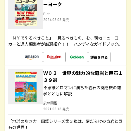
ーヨーク
Plat
2024.08.08 発売
「ＮＹでやるべきこと」「見るべきもの」を、現地ニューヨー
カーと達人編集者が厳選紹介！！ ハンディなガイドブック。
詳細を見る
Ｗ０３ 世界の魅力的な奇岩と巨石１
３９選
不思議とロマンに満ちた岩石の謎を旅の雑
学とともに解説
旅の図鑑
2021.03.18 発売
「地球の歩き方」図鑑シリーズ第３弾は、謎だらけの奇岩と巨
石の世界！