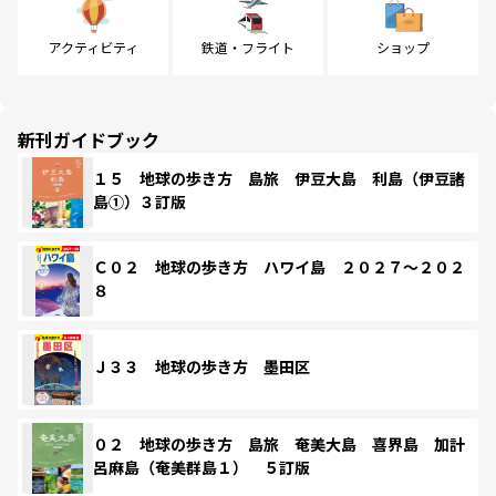
アクティビティ
鉄道・フライト
ショップ
新刊ガイドブック
１５ 地球の歩き方 島旅 伊豆大島 利島（伊豆諸
島①）３訂版
Ｃ０２ 地球の歩き方 ハワイ島 ２０２７～２０２
８
Ｊ３３ 地球の歩き方 墨田区
０２ 地球の歩き方 島旅 奄美大島 喜界島 加計
呂麻島（奄美群島１） ５訂版