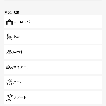
と伝統を感じられるエスニックタウン、多数の緑豊かな公
ほしい。
ほしい。
園や自然保護区など、自然が調和した近代的な景観と文化
の多様性あふれるカラフルな町は、どこを歩いても新しい
国と地域
発見がある。さらに、治安のよさや充実した公共交通機関
も、旅行者にとっては魅力的なポイント。グルメも豊富
で、ホーカーズは地元の風情を楽しめる外せないスポット
ヨーロッパ
だ。訪れる人を飽きさせないシンガポールで、多様な魅力
を体感しよう。 なお、新着のシンガポール情報は
コンテン
ツ一覧
を参照してほしい。
北米
中南米
オセアニア
ハワイ
リゾート