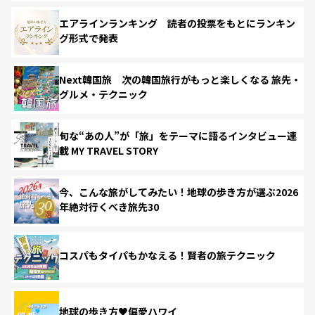
エアラインランキング 読者の投票をもとにランキン
グ形式で発表
Next韓国旅 次の韓国旅行がもっと楽しくなる 旅先・
グルメ・テクニック
旬な“あの人”が「旅」をテーマに語るインタビュー連
載 MY TRAVEL STORY
今、こんな旅がしてみたい！地球の歩き方が選ぶ2026
年絶対行くべき旅先30
コスパもタイパもかなえる！賢者の旅テクニック
地球の歩き方♥偏愛ハワイ