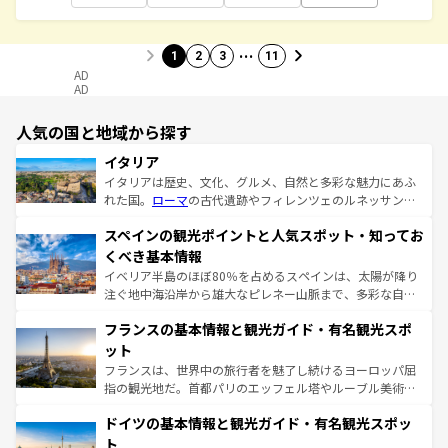
…
1
2
3
11
AD
AD
人気の国と地域から探す
イタリア
イタリアは歴史、文化、グルメ、自然と多彩な魅力にあふ
れた国。
ローマ
の古代遺跡やフィレンツェのルネッサンス
美術、ヴェネツィアの運河など、歴史あるスポットはもち
スペインの観光ポイントと人気スポット・知ってお
ろん、トスカーナの美しい田園風景やアマルフィ海岸の絶
景など、自然景観も見逃せない。観光の合間には、本場の
くべき基本情報
ピザやパスタなど、絶品のイタリア料理を堪能することも
イベリア半島のほぼ80％を占めるスペインは、太陽が降り
できる。朝目覚めてから夜眠るまで、すべての瞬間を楽し
注ぐ地中海沿岸から雄大なピレネー山脈まで、多彩な自然
ませてくれるイタリアで、忘れられない旅をしてみよう！
と文化が詰まったヨーロッパ屈指の旅行先だ。多様な地域
なお、新着のイタリア情報は
コンテンツ一覧
を参照してほ
フランスの基本情報と観光ガイド・有名観光スポ
文化が根付くこの国では、情熱的なフラメンコ、熱気あふ
しい。
れる闘牛、そして美味しいタパスが生活の一部となってい
ット
る。首都マドリードの洗練された雰囲気や、バルセロナの
フランスは、世界中の旅行者を魅了し続けるヨーロッパ屈
アートに溢れた街角から、地方では古代ローマ遺跡や中世
指の観光地だ。首都パリのエッフェル塔やルーブル美術館
の城塞都市、穏やかなビーチリゾートまで多彩な表情を見
といった象徴的なスポットから、田舎町の古風な美しさま
せる。地方によって風土や気候が異なるスペインはその個
ドイツの基本情報と観光ガイド・有名観光スポッ
で、幅広い魅力が詰まっている。華麗な宮殿、歴史的な大
性で訪れる人を魅了する。 なお、新着のスペイン情報は
コ
聖堂、美しいビーチ、そして豊かな自然が、訪れる者を心
ト