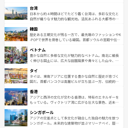
ならではの贅沢な旅のスタイルだ。 なお、新着のアメリカ
れるおもてなしの心で訪れる人々を迎えてくれるハワイの
ストラリア東海岸北部に広がる大サンゴ礁地帯グレートバ
情報は
コンテンツ一覧
を参照してほしい。
人々、おいしいローカルフードやハワイアンミュージッ
台湾
リアリーフや大陸中央部にそびえるウルル（エアーズロッ
ク、伝統的なフラダンスなど、すべてがハワイの魅力を彩
ク）、タスマニアの美しい原生林やケアンズの熱帯雨林な
日本から約４時間ほどでたどり着く台湾は、多彩な文化と
っている。訪れるたびに新しい発見と感動が待っているハ
ど、見どころがたくさん。また、カフェやワイン、オージ
自然が織りなす魅力的な観光地。活気あふれる大都市の台
ワイを、存分に味わってほしい。 なお、新着のハワイ情報
ービーフなどの食文化も豊かで、美味しいものであふれて
北やノスタルジックな町並みが人気な九份（ジォウフェ
は
コンテンツ一覧
を参照してほしい。
韓国
いる。アクティビティも充実しており、サーフィンやダイ
ン）、静ひつな山岳地帯である台湾東部など、都市の喧騒
ビング、ハイキングなど、アウトドア好きにはたまらな
と山間の静けさが共存しており、訪れる人に新しい発見と
歴史ある王朝文化が残る一方で、最先端のファッションやK
い。オーストラリアの多彩な魅力を存分に味わいつくそ
驚きをもたらしてくれる。また、奥深い台湾の食文化も魅
-POPで世界を席巻している韓国。首都ソウルの宮殿や伝統
う。 なお、新着のオーストラリア情報は
コンテンツ一覧
を
力で、夜市などの屋台グルメから高級料理、ヘルシーで美
家屋が並ぶエリアでは韓国の歴史と文化に浸ることがで
参照してほしい。
ベトナム
容にもいいと評判のスイーツなど、バラエティ豊かな料理
き、地方に足を延ばせば四季折々の自然美を楽しむことが
が味わえる。 なお、新着の台湾情報は
コンテンツ一覧
を参
できる。そして、キムチや焼肉、絶品のストリートフード
豊かな自然と多様な文化が魅力的なベトナム。南北に細長
照してほしい。
まで、さまざまな韓国料理が待っている。夜には、韓国な
く伸びる国土には、広大な田園風景や青々とした山々、世
らではのナイトライフも堪能できる。あたたかいホスピタ
界遺産に登録された壮大な自然景観が点在し、都市部では
タイ
リティに包まれながら、韓国の多彩な魅力を心ゆくまで味
急速な発展と共に伝統が息づく。ハノイの古い町並みやホ
わってみてほしい。 なお、新着の韓国情報は
コンテンツ一
ーチミン市のフランス統治時代の建物も、独特の雰囲気を
タイは、東南アジアに位置する豊かな自然と歴史が息づく
覧
を参照してほしい。
醸し出している。また、バラエティの豊かさとおいしさで
国だ。首都バンコクは高層ビルが立ち並ぶ一方、伝統的な
世界中の食通を魅了してやまないベトナム料理も魅力のひ
寺院や市場がいたるところに点在し、古きよき文化と現代
香港
とつ。フォーやバインミー、ベトナムコーヒーなどは、ぜ
の活気が交差している。北部ではチェンマイなどの山岳地
ひ現地で味わいたい。どの地域を訪れてもあたたかい人々
帯で自然と触れ合い、南部ではプーケットやクラビの美し
アジアと西洋の文化が交わる香港は、特有のエネルギーを
が旅行者を迎えてくれるので、きっと忘れられない旅にな
いビーチでリゾート気分を楽しむことができる。タイ料理
もっている。ヴィクトリア湾に広がる壮大な景色、近未来
るはずだ。 なお、新着のベトナム情報は
コンテンツ一覧
を
は世界的に有名で、屋台から高級レストランまで味覚を刺
的なアートスポット、そして歴史と現代が融合した町並
参照してほしい。
シンガポール
激する。気候は一年中温暖で、どの季節にも異なる楽しみ
み、どこを訪れても感動するはず。観光スポットが密集し
が待っている。親しみやすいタイの人々、仏教を中心とし
ており、効率よく見どころを回れるのも魅力。息をのむよ
アジアの交差点として多文化が融合した独自の魅力を放つ
た文化、そして多様な観光資源が、訪れる旅人を魅了し続
うな絶景から文化的な体験まで、香港を存分に楽しみ尽く
シンガポール。未来的な建築物が並ぶマリーナベイ、歴史
ける。 なお、新着のタイ情報は
コンテンツ一覧
を参照して
そう。 なお、新着の香港情報は
コンテンツ一覧
を参照して