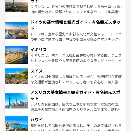
ット
る。首都マドリードの洗練された雰囲気や、バルセロナの
フランスは、世界中の旅行者を魅了し続けるヨーロッパ屈
アートに溢れた街角から、地方では古代ローマ遺跡や中世
指の観光地だ。首都パリのエッフェル塔やルーブル美術館
の城塞都市、穏やかなビーチリゾートまで多彩な表情を見
といった象徴的なスポットから、田舎町の古風な美しさま
せる。地方によって風土や気候が異なるスペインはその個
ドイツの基本情報と観光ガイド・有名観光スポッ
で、幅広い魅力が詰まっている。華麗な宮殿、歴史的な大
性で訪れる人を魅了する。 なお、新着のスペイン情報は
コ
聖堂、美しいビーチ、そして豊かな自然が、訪れる者を心
ト
ンテンツ一覧
を参照してほしい。
から魅了する。また、フランスは美食の国としても知ら
ドイツは、豊かな歴史と多彩な文化が交差するヨーロッパ
れ、フランス料理はユネスコ無形文化遺産にも登録されて
の中心に位置する国。中世の街並みが残るロマンチック街
いる。シャンパンの発祥地であるランス、プロヴァンスの
道から、未来を先取りするようなモダンな都市まで多様な
香り高いラベンダー畑など、多彩な楽しみ方が可能だ。さ
イギリス
顔を持つこの国は、どこを歩いても飽きることがない。ベ
らに、パリ以外の地域にも魅力が溢れており、どの街角に
ルリンの文化的活気、バイエルン州のアルプスの絶景、そ
イギリスは、古きよき伝統と最先端が共存する国。ウェス
も豊かな歴史と文化が息づいている。パリ以外の個性あふ
してライン川沿いのワイン畑といった風景は必見。ビール
トミンスター寺院や大英博物館のようなランドマーク、歴
れる地方に足を運ぶとそれぞれで全く異なる文化を体験で
とソーセージを味わいながら地元の人と過ごす楽しい時間
史ある大学都市、美しい丘陵地帯や牧歌的な風景など、エ
きるだろう。 なお、新着のフランス情報は
コンテンツ一覧
スイス
は、お酒好きな人にはぜひ体験してほしい。 なお、新着の
リアごとに異なる魅力がある。また、優雅なアフタヌーン
を参照してほしい。
ドイツ情報は
コンテンツ一覧
を参照してほしい。
ティー、ビール好きにはたまらない英国パブ、サッカー観
スイスの国土面積は九州ほどの広さだが、運行時刻が正確
戦など、本場だからこそできる体験も豊富。イギリスを旅
な交通網が整備されており、初心者でも安心して個人旅行
して楽しみつくそう。 なお、新着のイギリス情報は
コンテ
を楽しめる。日本同様に時刻表どおりの旅が可能だ。中世
アメリカの基本情報と観光ガイド・有名観光スポ
ンツ一覧
を参照してほしい。
の建物がそのまま残る町や、スイスならではのユニークな
博物館もあり、アルプス観光だけでなく町歩きも満喫する
ット
ことができる。国民の所得が高いため物価も高いが、旅行
アメリカ合衆国は、広大な土地と多様な文化が魅力の国。
者向けの交通パス提供のサービスもあり、うまく活用すれ
東海岸の都市部から西海岸のカリフォルニアまで、訪れる
ば市内交通費無料で観光を楽しむこともできる。 なお、新
場所ごとに異なる風景と体験が待っている。ニューヨーク
着のスイス情報は
コンテンツ一覧
を参照してほしい。
ハワイ
のような巨大都市は、観光、ショッピング、エンターテイ
ンメントが詰まった刺激的なスポットだ。一方、アメリカ
年間を通じて温暖な気候に恵まれ、多くの島で構成される
西部には大自然が広がり、グランドキャニオンやイエロー
ハワイは、どの島も独自の魅力をもっている。大自然の神