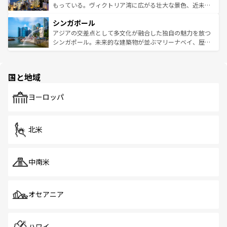
が旅行者を迎えてくれるので、きっと忘れられない旅にな
いビーチでリゾート気分を楽しむことができる。タイ料理
もっている。ヴィクトリア湾に広がる壮大な景色、近未来
るはずだ。 なお、新着のベトナム情報は
コンテンツ一覧
を
は世界的に有名で、屋台から高級レストランまで味覚を刺
的なアートスポット、そして歴史と現代が融合した町並
参照してほしい。
シンガポール
激する。気候は一年中温暖で、どの季節にも異なる楽しみ
み、どこを訪れても感動するはず。観光スポットが密集し
が待っている。親しみやすいタイの人々、仏教を中心とし
ており、効率よく見どころを回れるのも魅力。息をのむよ
アジアの交差点として多文化が融合した独自の魅力を放つ
た文化、そして多様な観光資源が、訪れる旅人を魅了し続
うな絶景から文化的な体験まで、香港を存分に楽しみ尽く
シンガポール。未来的な建築物が並ぶマリーナベイ、歴史
ける。 なお、新着のタイ情報は
コンテンツ一覧
を参照して
そう。 なお、新着の香港情報は
コンテンツ一覧
を参照して
と伝統を感じられるエスニックタウン、多数の緑豊かな公
ほしい。
ほしい。
園や自然保護区など、自然が調和した近代的な景観と文化
の多様性あふれるカラフルな町は、どこを歩いても新しい
国と地域
発見がある。さらに、治安のよさや充実した公共交通機関
も、旅行者にとっては魅力的なポイント。グルメも豊富
で、ホーカーズは地元の風情を楽しめる外せないスポット
ヨーロッパ
だ。訪れる人を飽きさせないシンガポールで、多様な魅力
を体感しよう。 なお、新着のシンガポール情報は
コンテン
ツ一覧
を参照してほしい。
北米
中南米
オセアニア