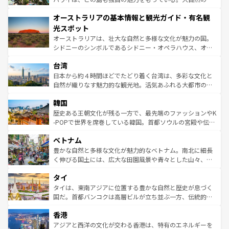
ストーン国立公園といった絶景が堪能できる。さらに、南
秘を感じたいなら、火山が生み出した壮大な景観を誇るハ
オーストラリアの基本情報と観光ガイド・有名観
部のニューオーリンズでは、音楽と美食が融合した独特の
ワイ島は見逃せない。また、定番の観光地といえばオアフ
文化が魅力。旅行者はアメリカの各地域で異なる魅力を楽
島だが、静かな自然を求めるならマウイ島やカウアイ島が
光スポット
しみながら、その多様性と豊かな歴史を感じることができ
おすすめ。エメラルドグリーンに輝く海をはじめ、豊かな
オーストラリアは、壮大な自然と多様な文化が魅力の国。
るだろう。車でのロードトリップや列車の旅も、アメリカ
文化や歴史が息づいている。「アロハスピリット」と呼ば
シドニーのシンボルであるシドニー・オペラハウス、オー
ならではの贅沢な旅のスタイルだ。 なお、新着のアメリカ
れるおもてなしの心で訪れる人々を迎えてくれるハワイの
ストラリア東海岸北部に広がる大サンゴ礁地帯グレートバ
情報は
コンテンツ一覧
を参照してほしい。
人々、おいしいローカルフードやハワイアンミュージッ
台湾
リアリーフや大陸中央部にそびえるウルル（エアーズロッ
ク、伝統的なフラダンスなど、すべてがハワイの魅力を彩
ク）、タスマニアの美しい原生林やケアンズの熱帯雨林な
日本から約４時間ほどでたどり着く台湾は、多彩な文化と
っている。訪れるたびに新しい発見と感動が待っているハ
ど、見どころがたくさん。また、カフェやワイン、オージ
自然が織りなす魅力的な観光地。活気あふれる大都市の台
ワイを、存分に味わってほしい。 なお、新着のハワイ情報
ービーフなどの食文化も豊かで、美味しいものであふれて
北やノスタルジックな町並みが人気な九份（ジォウフェ
は
コンテンツ一覧
を参照してほしい。
韓国
いる。アクティビティも充実しており、サーフィンやダイ
ン）、静ひつな山岳地帯である台湾東部など、都市の喧騒
ビング、ハイキングなど、アウトドア好きにはたまらな
と山間の静けさが共存しており、訪れる人に新しい発見と
歴史ある王朝文化が残る一方で、最先端のファッションやK
い。オーストラリアの多彩な魅力を存分に味わいつくそ
驚きをもたらしてくれる。また、奥深い台湾の食文化も魅
-POPで世界を席巻している韓国。首都ソウルの宮殿や伝統
う。 なお、新着のオーストラリア情報は
コンテンツ一覧
を
力で、夜市などの屋台グルメから高級料理、ヘルシーで美
家屋が並ぶエリアでは韓国の歴史と文化に浸ることがで
参照してほしい。
ベトナム
容にもいいと評判のスイーツなど、バラエティ豊かな料理
き、地方に足を延ばせば四季折々の自然美を楽しむことが
が味わえる。 なお、新着の台湾情報は
コンテンツ一覧
を参
できる。そして、キムチや焼肉、絶品のストリートフード
豊かな自然と多様な文化が魅力的なベトナム。南北に細長
照してほしい。
まで、さまざまな韓国料理が待っている。夜には、韓国な
く伸びる国土には、広大な田園風景や青々とした山々、世
らではのナイトライフも堪能できる。あたたかいホスピタ
界遺産に登録された壮大な自然景観が点在し、都市部では
タイ
リティに包まれながら、韓国の多彩な魅力を心ゆくまで味
急速な発展と共に伝統が息づく。ハノイの古い町並みやホ
わってみてほしい。 なお、新着の韓国情報は
コンテンツ一
ーチミン市のフランス統治時代の建物も、独特の雰囲気を
タイは、東南アジアに位置する豊かな自然と歴史が息づく
覧
を参照してほしい。
醸し出している。また、バラエティの豊かさとおいしさで
国だ。首都バンコクは高層ビルが立ち並ぶ一方、伝統的な
世界中の食通を魅了してやまないベトナム料理も魅力のひ
寺院や市場がいたるところに点在し、古きよき文化と現代
香港
とつ。フォーやバインミー、ベトナムコーヒーなどは、ぜ
の活気が交差している。北部ではチェンマイなどの山岳地
ひ現地で味わいたい。どの地域を訪れてもあたたかい人々
帯で自然と触れ合い、南部ではプーケットやクラビの美し
アジアと西洋の文化が交わる香港は、特有のエネルギーを