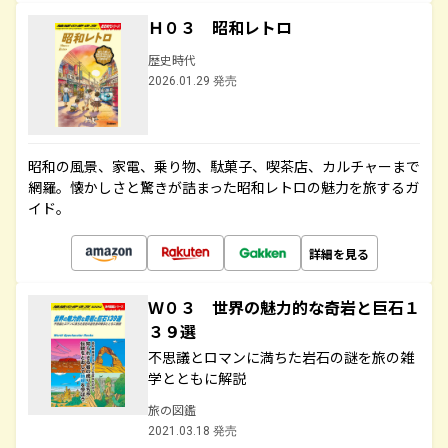
Ｈ０３ 昭和レトロ
歴史時代
2026.01.29 発売
昭和の風景、家電、乗り物、駄菓子、喫茶店、カルチャーまで
網羅。懐かしさと驚きが詰まった昭和レトロの魅力を旅するガ
イド。
詳細を見る
Ｗ０３ 世界の魅力的な奇岩と巨石１
３９選
不思議とロマンに満ちた岩石の謎を旅の雑
学とともに解説
旅の図鑑
2021.03.18 発売