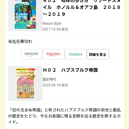
Ｒ０１ 地球の歩き方 リゾートスタ
イル ホノルル＆オアフ島 ２０１８
～２０１９
Resort Style
2017.10.04 発売
当社在庫切れ
詳細を見る
Ｈ０２ ハプスブルク帝国
歴史時代
2025.09.18 発売
「日の沈まぬ帝国」と称されたハプスブルク帝国の栄光と動乱
の歴史をたどり、今なお各国に残る史跡を巡る歴史を旅するガ
イド。