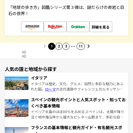
「地球の歩き方」図鑑シリーズ第３弾は、謎だらけの奇岩と巨
石の世界！
詳細を見る
…
1
2
3
11
AD
AD
人気の国と地域から探す
イタリア
イタリアは歴史、文化、グルメ、自然と多彩な魅力にあふ
れた国。
ローマ
の古代遺跡やフィレンツェのルネッサンス
美術、ヴェネツィアの運河など、歴史あるスポットはもち
スペインの観光ポイントと人気スポット・知ってお
ろん、トスカーナの美しい田園風景やアマルフィ海岸の絶
景など、自然景観も見逃せない。観光の合間には、本場の
くべき基本情報
ピザやパスタなど、絶品のイタリア料理を堪能することも
イベリア半島のほぼ80％を占めるスペインは、太陽が降り
できる。朝目覚めてから夜眠るまで、すべての瞬間を楽し
注ぐ地中海沿岸から雄大なピレネー山脈まで、多彩な自然
ませてくれるイタリアで、忘れられない旅をしてみよう！
と文化が詰まったヨーロッパ屈指の旅行先だ。多様な地域
なお、新着のイタリア情報は
コンテンツ一覧
を参照してほ
フランスの基本情報と観光ガイド・有名観光スポ
文化が根付くこの国では、情熱的なフラメンコ、熱気あふ
しい。
れる闘牛、そして美味しいタパスが生活の一部となってい