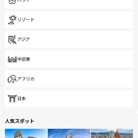
ハワイ
リゾート
アジア
中近東
アフリカ
日本
人気スポット