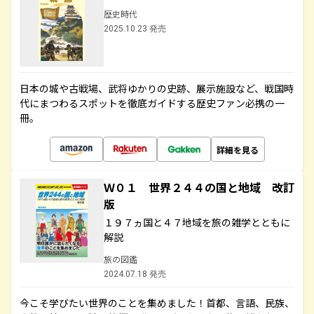
歴史時代
2025.10.23 発売
日本の城や古戦場、武将ゆかりの史跡、展示施設など、戦国時
代にまつわるスポットを徹底ガイドする歴史ファン必携の一
冊。
詳細を見る
Ｗ０１ 世界２４４の国と地域 改訂
版
１９７ヵ国と４７地域を旅の雑学とともに
解説
旅の図鑑
2024.07.18 発売
今こそ学びたい世界のことを集めました！首都、言語、民族、