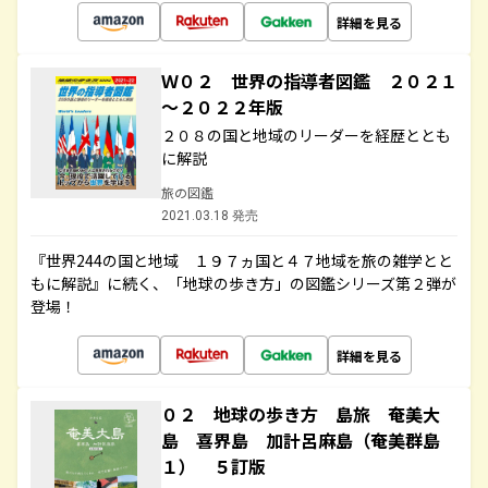
詳細を見る
Ｗ０２ 世界の指導者図鑑 ２０２１
～２０２２年版
２０８の国と地域のリーダーを経歴ととも
に解説
旅の図鑑
2021.03.18 発売
『世界244の国と地域 １９７ヵ国と４７地域を旅の雑学とと
もに解説』に続く、「地球の歩き方」の図鑑シリーズ第２弾が
登場！
詳細を見る
０２ 地球の歩き方 島旅 奄美大
島 喜界島 加計呂麻島（奄美群島
１） ５訂版