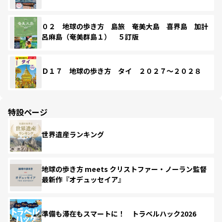
０２ 地球の歩き方 島旅 奄美大島 喜界島 加計
呂麻島（奄美群島１） ５訂版
Ｄ１７ 地球の歩き方 タイ ２０２７～２０２８
特設ページ
世界遺産ランキング
地球の歩き方 meets クリストファー・ノーラン監督
最新作『オデュッセイア』
準備も滞在もスマートに！ トラベルハック2026