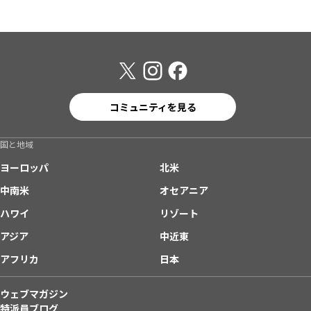
コミュニティを見る
国と地域
ヨーロッパ
北米
中南米
オセアニア
ハワイ
リゾート
アジア
中近東
アフリカ
日本
ウェブマガジン
特派員ブログ