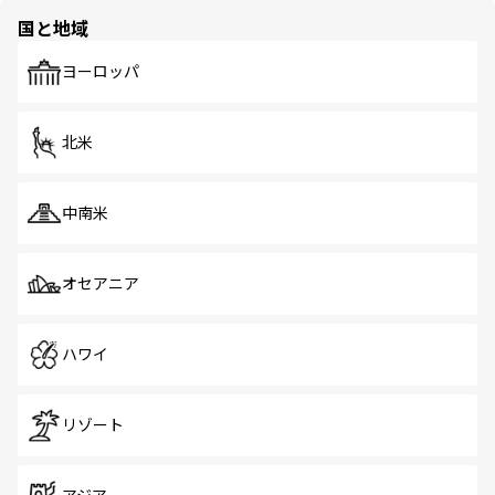
の多様性あふれるカラフルな町は、どこを歩いても新しい
国と地域
発見がある。さらに、治安のよさや充実した公共交通機関
も、旅行者にとっては魅力的なポイント。グルメも豊富
で、ホーカーズは地元の風情を楽しめる外せないスポット
ヨーロッパ
だ。訪れる人を飽きさせないシンガポールで、多様な魅力
を体感しよう。 なお、新着のシンガポール情報は
コンテン
ツ一覧
を参照してほしい。
北米
中南米
オセアニア
ハワイ
リゾート