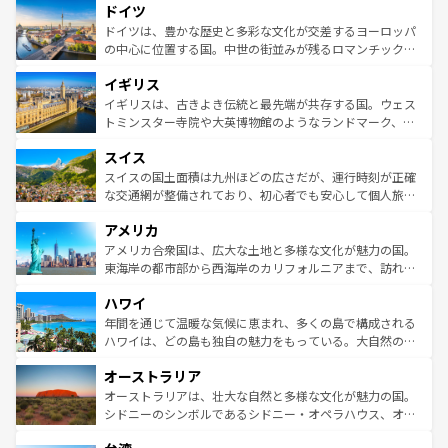
せる。地方によって風土や気候が異なるスペインはその個
ドイツ
で、幅広い魅力が詰まっている。華麗な宮殿、歴史的な大
性で訪れる人を魅了する。 なお、新着のスペイン情報は
コ
聖堂、美しいビーチ、そして豊かな自然が、訪れる者を心
ドイツは、豊かな歴史と多彩な文化が交差するヨーロッパ
ンテンツ一覧
を参照してほしい。
から魅了する。また、フランスは美食の国としても知ら
の中心に位置する国。中世の街並みが残るロマンチック街
れ、フランス料理はユネスコ無形文化遺産にも登録されて
道から、未来を先取りするようなモダンな都市まで多様な
イギリス
いる。シャンパンの発祥地であるランス、プロヴァンスの
顔を持つこの国は、どこを歩いても飽きることがない。ベ
香り高いラベンダー畑など、多彩な楽しみ方が可能だ。さ
ルリンの文化的活気、バイエルン州のアルプスの絶景、そ
イギリスは、古きよき伝統と最先端が共存する国。ウェス
らに、パリ以外の地域にも魅力が溢れており、どの街角に
してライン川沿いのワイン畑といった風景は必見。ビール
トミンスター寺院や大英博物館のようなランドマーク、歴
も豊かな歴史と文化が息づいている。パリ以外の個性あふ
とソーセージを味わいながら地元の人と過ごす楽しい時間
史ある大学都市、美しい丘陵地帯や牧歌的な風景など、エ
れる地方に足を運ぶとそれぞれで全く異なる文化を体験で
スイス
は、お酒好きな人にはぜひ体験してほしい。 なお、新着の
リアごとに異なる魅力がある。また、優雅なアフタヌーン
きるだろう。 なお、新着のフランス情報は
コンテンツ一覧
ドイツ情報は
コンテンツ一覧
を参照してほしい。
ティー、ビール好きにはたまらない英国パブ、サッカー観
スイスの国土面積は九州ほどの広さだが、運行時刻が正確
を参照してほしい。
戦など、本場だからこそできる体験も豊富。イギリスを旅
な交通網が整備されており、初心者でも安心して個人旅行
して楽しみつくそう。 なお、新着のイギリス情報は
コンテ
を楽しめる。日本同様に時刻表どおりの旅が可能だ。中世
アメリカ
ンツ一覧
を参照してほしい。
の建物がそのまま残る町や、スイスならではのユニークな
博物館もあり、アルプス観光だけでなく町歩きも満喫する
アメリカ合衆国は、広大な土地と多様な文化が魅力の国。
ことができる。国民の所得が高いため物価も高いが、旅行
東海岸の都市部から西海岸のカリフォルニアまで、訪れる
者向けの交通パス提供のサービスもあり、うまく活用すれ
場所ごとに異なる風景と体験が待っている。ニューヨーク
ハワイ
ば市内交通費無料で観光を楽しむこともできる。 なお、新
のような巨大都市は、観光、ショッピング、エンターテイ
着のスイス情報は
コンテンツ一覧
を参照してほしい。
ンメントが詰まった刺激的なスポットだ。一方、アメリカ
年間を通じて温暖な気候に恵まれ、多くの島で構成される
西部には大自然が広がり、グランドキャニオンやイエロー
ハワイは、どの島も独自の魅力をもっている。大自然の神
ストーン国立公園といった絶景が堪能できる。さらに、南
秘を感じたいなら、火山が生み出した壮大な景観を誇るハ
オーストラリア
部のニューオーリンズでは、音楽と美食が融合した独特の
ワイ島は見逃せない。また、定番の観光地といえばオアフ
文化が魅力。旅行者はアメリカの各地域で異なる魅力を楽
島だが、静かな自然を求めるならマウイ島やカウアイ島が
オーストラリアは、壮大な自然と多様な文化が魅力の国。
しみながら、その多様性と豊かな歴史を感じることができ
おすすめ。エメラルドグリーンに輝く海をはじめ、豊かな
シドニーのシンボルであるシドニー・オペラハウス、オー
るだろう。車でのロードトリップや列車の旅も、アメリカ
文化や歴史が息づいている。「アロハスピリット」と呼ば
ストラリア東海岸北部に広がる大サンゴ礁地帯グレートバ
ならではの贅沢な旅のスタイルだ。 なお、新着のアメリカ