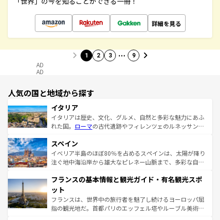
「世界」の今を知ることができる一冊！
詳細を見る
…
1
2
3
9
AD
AD
人気の国と地域から探す
イタリア
イタリアは歴史、文化、グルメ、自然と多彩な魅力にあふ
れた国。
ローマ
の古代遺跡やフィレンツェのルネッサンス
美術、ヴェネツィアの運河など、歴史あるスポットはもち
スペイン
ろん、トスカーナの美しい田園風景やアマルフィ海岸の絶
景など、自然景観も見逃せない。観光の合間には、本場の
イベリア半島のほぼ80％を占めるスペインは、太陽が降り
ピザやパスタなど、絶品のイタリア料理を堪能することも
注ぐ地中海沿岸から雄大なピレネー山脈まで、多彩な自然
できる。朝目覚めてから夜眠るまで、すべての瞬間を楽し
と文化が詰まったヨーロッパ屈指の旅行先だ。多様な地域
フランスの基本情報と観光ガイド・有名観光スポ
ませてくれるイタリアで、忘れられない旅をしてみよう！
文化が根付くこの国では、情熱的なフラメンコ、熱気あふ
なお、新着のイタリア情報は
コンテンツ一覧
を参照してほ
れる闘牛、そして美味しいタパスが生活の一部となってい
ット
しい。
る。首都マドリードの洗練された雰囲気や、バルセロナの
フランスは、世界中の旅行者を魅了し続けるヨーロッパ屈
アートに溢れた街角から、地方では古代ローマ遺跡や中世
指の観光地だ。首都パリのエッフェル塔やルーブル美術館
の城塞都市、穏やかなビーチリゾートまで多彩な表情を見
といった象徴的なスポットから、田舎町の古風な美しさま