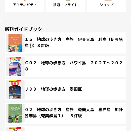
アクティビティ
鉄道・フライト
ショップ
新刊ガイドブック
１５ 地球の歩き方 島旅 伊豆大島 利島（伊豆諸
島①）３訂版
Ｃ０２ 地球の歩き方 ハワイ島 ２０２７～２０２
８
Ｊ３３ 地球の歩き方 墨田区
０２ 地球の歩き方 島旅 奄美大島 喜界島 加計
呂麻島（奄美群島１） ５訂版