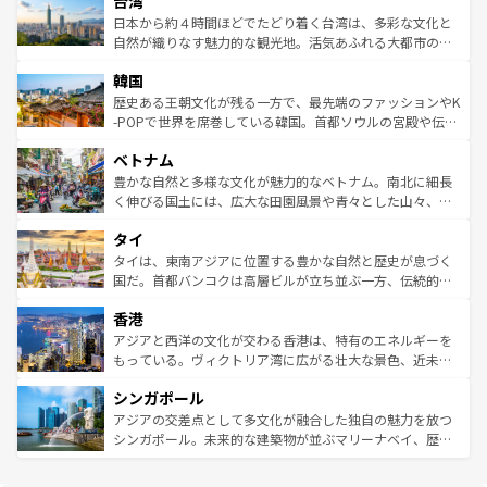
台湾
れるおもてなしの心で訪れる人々を迎えてくれるハワイの
リアリーフや大陸中央部にそびえるウルル（エアーズロッ
情報は
コンテンツ一覧
を参照してほしい。
人々、おいしいローカルフードやハワイアンミュージッ
ク）、タスマニアの美しい原生林やケアンズの熱帯雨林な
日本から約４時間ほどでたどり着く台湾は、多彩な文化と
ク、伝統的なフラダンスなど、すべてがハワイの魅力を彩
ど、見どころがたくさん。また、カフェやワイン、オージ
自然が織りなす魅力的な観光地。活気あふれる大都市の台
っている。訪れるたびに新しい発見と感動が待っているハ
ービーフなどの食文化も豊かで、美味しいものであふれて
北やノスタルジックな町並みが人気な九份（ジォウフェ
ワイを、存分に味わってほしい。 なお、新着のハワイ情報
韓国
いる。アクティビティも充実しており、サーフィンやダイ
ン）、静ひつな山岳地帯である台湾東部など、都市の喧騒
は
コンテンツ一覧
を参照してほしい。
ビング、ハイキングなど、アウトドア好きにはたまらな
と山間の静けさが共存しており、訪れる人に新しい発見と
歴史ある王朝文化が残る一方で、最先端のファッションやK
い。オーストラリアの多彩な魅力を存分に味わいつくそ
驚きをもたらしてくれる。また、奥深い台湾の食文化も魅
-POPで世界を席巻している韓国。首都ソウルの宮殿や伝統
う。 なお、新着のオーストラリア情報は
コンテンツ一覧
を
力で、夜市などの屋台グルメから高級料理、ヘルシーで美
家屋が並ぶエリアでは韓国の歴史と文化に浸ることがで
参照してほしい。
ベトナム
容にもいいと評判のスイーツなど、バラエティ豊かな料理
き、地方に足を延ばせば四季折々の自然美を楽しむことが
が味わえる。 なお、新着の台湾情報は
コンテンツ一覧
を参
できる。そして、キムチや焼肉、絶品のストリートフード
豊かな自然と多様な文化が魅力的なベトナム。南北に細長
照してほしい。
まで、さまざまな韓国料理が待っている。夜には、韓国な
く伸びる国土には、広大な田園風景や青々とした山々、世
らではのナイトライフも堪能できる。あたたかいホスピタ
界遺産に登録された壮大な自然景観が点在し、都市部では
タイ
リティに包まれながら、韓国の多彩な魅力を心ゆくまで味
急速な発展と共に伝統が息づく。ハノイの古い町並みやホ
わってみてほしい。 なお、新着の韓国情報は
コンテンツ一
ーチミン市のフランス統治時代の建物も、独特の雰囲気を
タイは、東南アジアに位置する豊かな自然と歴史が息づく
覧
を参照してほしい。
醸し出している。また、バラエティの豊かさとおいしさで
国だ。首都バンコクは高層ビルが立ち並ぶ一方、伝統的な
世界中の食通を魅了してやまないベトナム料理も魅力のひ
寺院や市場がいたるところに点在し、古きよき文化と現代
香港
とつ。フォーやバインミー、ベトナムコーヒーなどは、ぜ
の活気が交差している。北部ではチェンマイなどの山岳地
ひ現地で味わいたい。どの地域を訪れてもあたたかい人々
帯で自然と触れ合い、南部ではプーケットやクラビの美し
アジアと西洋の文化が交わる香港は、特有のエネルギーを
が旅行者を迎えてくれるので、きっと忘れられない旅にな
いビーチでリゾート気分を楽しむことができる。タイ料理
もっている。ヴィクトリア湾に広がる壮大な景色、近未来
るはずだ。 なお、新着のベトナム情報は
コンテンツ一覧
を
は世界的に有名で、屋台から高級レストランまで味覚を刺
的なアートスポット、そして歴史と現代が融合した町並
参照してほしい。
シンガポール
激する。気候は一年中温暖で、どの季節にも異なる楽しみ
み、どこを訪れても感動するはず。観光スポットが密集し
が待っている。親しみやすいタイの人々、仏教を中心とし
ており、効率よく見どころを回れるのも魅力。息をのむよ
アジアの交差点として多文化が融合した独自の魅力を放つ
た文化、そして多様な観光資源が、訪れる旅人を魅了し続
うな絶景から文化的な体験まで、香港を存分に楽しみ尽く
シンガポール。未来的な建築物が並ぶマリーナベイ、歴史
ける。 なお、新着のタイ情報は
コンテンツ一覧
を参照して
そう。 なお、新着の香港情報は
コンテンツ一覧
を参照して
と伝統を感じられるエスニックタウン、多数の緑豊かな公
ほしい。
ほしい。
園や自然保護区など、自然が調和した近代的な景観と文化