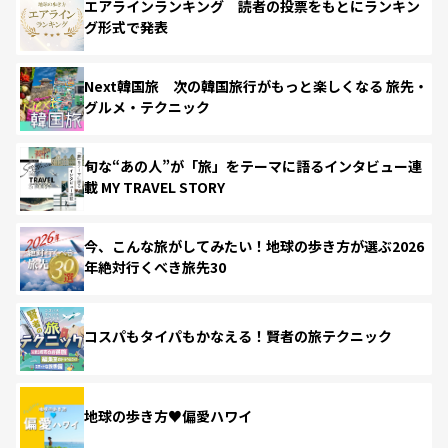
エアラインランキング 読者の投票をもとにランキン
グ形式で発表
Next韓国旅 次の韓国旅行がもっと楽しくなる 旅先・
グルメ・テクニック
旬な“あの人”が「旅」をテーマに語るインタビュー連
載 MY TRAVEL STORY
今、こんな旅がしてみたい！地球の歩き方が選ぶ2026
年絶対行くべき旅先30
コスパもタイパもかなえる！賢者の旅テクニック
地球の歩き方♥偏愛ハワイ