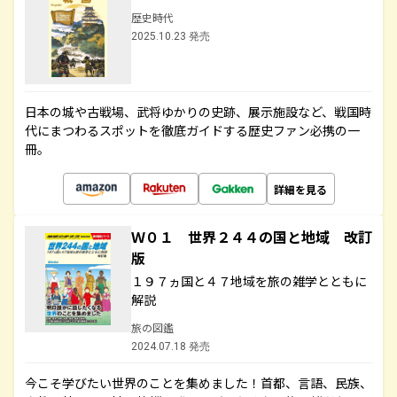
歴史時代
2025.10.23 発売
日本の城や古戦場、武将ゆかりの史跡、展示施設など、戦国時
代にまつわるスポットを徹底ガイドする歴史ファン必携の一
冊。
詳細を見る
Ｗ０１ 世界２４４の国と地域 改訂
版
１９７ヵ国と４７地域を旅の雑学とともに
解説
旅の図鑑
2024.07.18 発売
今こそ学びたい世界のことを集めました！首都、言語、民族、