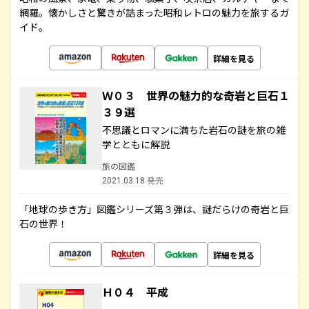
網羅。懐かしさと驚きが詰まった昭和レトロの魅力を旅するガ
イド。
詳細を見る
Ｗ０３ 世界の魅力的な奇岩と巨石１
３９選
不思議とロマンに満ちた岩石の謎を旅の雑
学とともに解説
旅の図鑑
2021.03.18 発売
「地球の歩き方」図鑑シリーズ第３弾は、謎だらけの奇岩と巨
石の世界！
詳細を見る
Ｈ０４ 平成