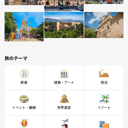
旅のテーマ
飲食
建築・アート
宿泊
イベント・観戦
世界遺産
リゾート