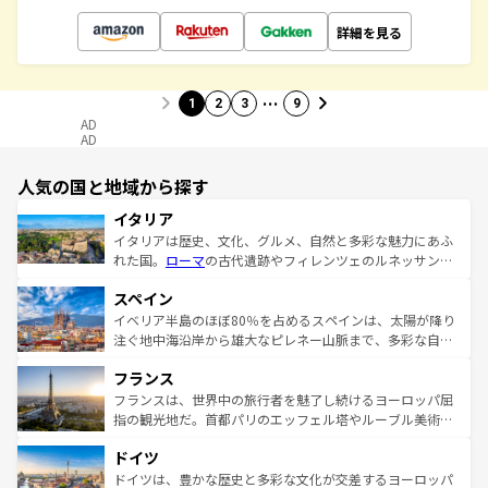
詳細を見る
…
1
2
3
9
AD
AD
人気の国と地域から探す
イタリア
イタリアは歴史、文化、グルメ、自然と多彩な魅力にあふ
れた国。
ローマ
の古代遺跡やフィレンツェのルネッサンス
美術、ヴェネツィアの運河など、歴史あるスポットはもち
スペイン
ろん、トスカーナの美しい田園風景やアマルフィ海岸の絶
景など、自然景観も見逃せない。観光の合間には、本場の
イベリア半島のほぼ80％を占めるスペインは、太陽が降り
ピザやパスタなど、絶品のイタリア料理を堪能することも
注ぐ地中海沿岸から雄大なピレネー山脈まで、多彩な自然
できる。朝目覚めてから夜眠るまで、すべての瞬間を楽し
と文化が詰まったヨーロッパ屈指の旅行先だ。多様な地域
フランス
ませてくれるイタリアで、忘れられない旅をしてみよう！
文化が根付くこの国では、情熱的なフラメンコ、熱気あふ
なお、新着のイタリア情報は
コンテンツ一覧
を参照してほ
れる闘牛、そして美味しいタパスが生活の一部となってい
フランスは、世界中の旅行者を魅了し続けるヨーロッパ屈
しい。
る。首都マドリードの洗練された雰囲気や、バルセロナの
指の観光地だ。首都パリのエッフェル塔やルーブル美術館
アートに溢れた街角から、地方では古代ローマ遺跡や中世
といった象徴的なスポットから、田舎町の古風な美しさま
ドイツ
の城塞都市、穏やかなビーチリゾートまで多彩な表情を見
で、幅広い魅力が詰まっている。華麗な宮殿、歴史的な大
せる。地方によって風土や気候が異なるスペインはその個
聖堂、美しいビーチ、そして豊かな自然が、訪れる者を心
ドイツは、豊かな歴史と多彩な文化が交差するヨーロッパ