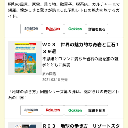
昭和の風景、家電、乗り物、駄菓子、喫茶店、カルチャーまで
網羅。懐かしさと驚きが詰まった昭和レトロの魅力を旅するガ
イド。
詳細を見る
Ｗ０３ 世界の魅力的な奇岩と巨石１
３９選
不思議とロマンに満ちた岩石の謎を旅の雑
学とともに解説
旅の図鑑
2021.03.18 発売
「地球の歩き方」図鑑シリーズ第３弾は、謎だらけの奇岩と巨
石の世界！
詳細を見る
Ｒ０３ 地球の歩き方 リゾートスタ