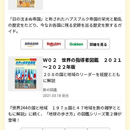
「日の沈まぬ帝国」と称されたハプスブルク帝国の栄光と動乱
の歴史をたどり、今なお各国に残る史跡を巡る歴史を旅するガ
イド。
詳細を見る
Ｗ０２ 世界の指導者図鑑 ２０２１
～２０２２年版
２０８の国と地域のリーダーを経歴ととも
に解説
旅の図鑑
2021.03.18 発売
『世界244の国と地域 １９７ヵ国と４７地域を旅の雑学とと
もに解説』に続く、「地球の歩き方」の図鑑シリーズ第２弾が
登場！