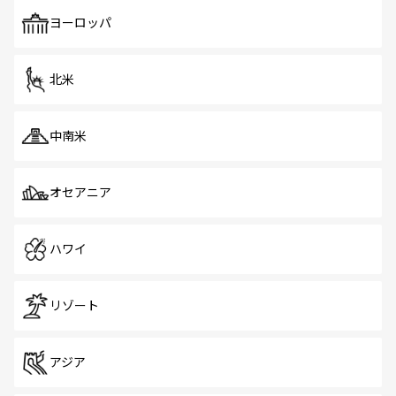
も、旅行者にとっては魅力的なポイント。グルメも豊富
で、ホーカーズは地元の風情を楽しめる外せないスポット
ヨーロッパ
だ。訪れる人を飽きさせないシンガポールで、多様な魅力
を体感しよう。 なお、新着のシンガポール情報は
コンテン
ツ一覧
を参照してほしい。
北米
中南米
オセアニア
ハワイ
リゾート
アジア