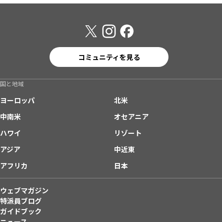
コミュニティを見る
国と地域
ヨーロッパ
北米
中南米
オセアニア
ハワイ
リゾート
アジア
中近東
アフリカ
日本
ウェブマガジン
特派員ブログ
ガイドブック
ニュース