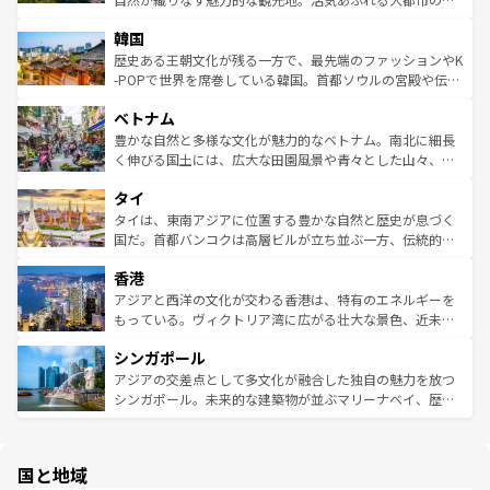
っている。訪れるたびに新しい発見と感動が待っているハ
ービーフなどの食文化も豊かで、美味しいものであふれて
北やノスタルジックな町並みが人気な九份（ジォウフェ
ワイを、存分に味わってほしい。 なお、新着のハワイ情報
韓国
いる。アクティビティも充実しており、サーフィンやダイ
ン）、静ひつな山岳地帯である台湾東部など、都市の喧騒
は
コンテンツ一覧
を参照してほしい。
ビング、ハイキングなど、アウトドア好きにはたまらな
と山間の静けさが共存しており、訪れる人に新しい発見と
歴史ある王朝文化が残る一方で、最先端のファッションやK
い。オーストラリアの多彩な魅力を存分に味わいつくそ
驚きをもたらしてくれる。また、奥深い台湾の食文化も魅
-POPで世界を席巻している韓国。首都ソウルの宮殿や伝統
う。 なお、新着のオーストラリア情報は
コンテンツ一覧
を
力で、夜市などの屋台グルメから高級料理、ヘルシーで美
家屋が並ぶエリアでは韓国の歴史と文化に浸ることがで
参照してほしい。
ベトナム
容にもいいと評判のスイーツなど、バラエティ豊かな料理
き、地方に足を延ばせば四季折々の自然美を楽しむことが
が味わえる。 なお、新着の台湾情報は
コンテンツ一覧
を参
できる。そして、キムチや焼肉、絶品のストリートフード
豊かな自然と多様な文化が魅力的なベトナム。南北に細長
照してほしい。
まで、さまざまな韓国料理が待っている。夜には、韓国な
く伸びる国土には、広大な田園風景や青々とした山々、世
らではのナイトライフも堪能できる。あたたかいホスピタ
界遺産に登録された壮大な自然景観が点在し、都市部では
タイ
リティに包まれながら、韓国の多彩な魅力を心ゆくまで味
急速な発展と共に伝統が息づく。ハノイの古い町並みやホ
わってみてほしい。 なお、新着の韓国情報は
コンテンツ一
ーチミン市のフランス統治時代の建物も、独特の雰囲気を
タイは、東南アジアに位置する豊かな自然と歴史が息づく
覧
を参照してほしい。
醸し出している。また、バラエティの豊かさとおいしさで
国だ。首都バンコクは高層ビルが立ち並ぶ一方、伝統的な
世界中の食通を魅了してやまないベトナム料理も魅力のひ
寺院や市場がいたるところに点在し、古きよき文化と現代
香港
とつ。フォーやバインミー、ベトナムコーヒーなどは、ぜ
の活気が交差している。北部ではチェンマイなどの山岳地
ひ現地で味わいたい。どの地域を訪れてもあたたかい人々
帯で自然と触れ合い、南部ではプーケットやクラビの美し
アジアと西洋の文化が交わる香港は、特有のエネルギーを
が旅行者を迎えてくれるので、きっと忘れられない旅にな
いビーチでリゾート気分を楽しむことができる。タイ料理
もっている。ヴィクトリア湾に広がる壮大な景色、近未来
るはずだ。 なお、新着のベトナム情報は
コンテンツ一覧
を
は世界的に有名で、屋台から高級レストランまで味覚を刺
的なアートスポット、そして歴史と現代が融合した町並
参照してほしい。
シンガポール
激する。気候は一年中温暖で、どの季節にも異なる楽しみ
み、どこを訪れても感動するはず。観光スポットが密集し
が待っている。親しみやすいタイの人々、仏教を中心とし
ており、効率よく見どころを回れるのも魅力。息をのむよ
アジアの交差点として多文化が融合した独自の魅力を放つ
た文化、そして多様な観光資源が、訪れる旅人を魅了し続
うな絶景から文化的な体験まで、香港を存分に楽しみ尽く
シンガポール。未来的な建築物が並ぶマリーナベイ、歴史
ける。 なお、新着のタイ情報は
コンテンツ一覧
を参照して
そう。 なお、新着の香港情報は
コンテンツ一覧
を参照して
と伝統を感じられるエスニックタウン、多数の緑豊かな公
ほしい。
ほしい。
園や自然保護区など、自然が調和した近代的な景観と文化
の多様性あふれるカラフルな町は、どこを歩いても新しい
国と地域
発見がある。さらに、治安のよさや充実した公共交通機関