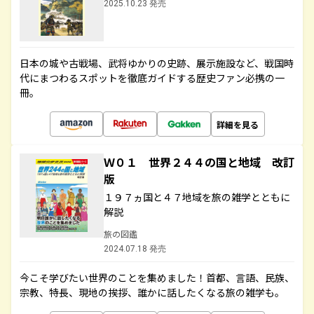
2025.10.23 発売
日本の城や古戦場、武将ゆかりの史跡、展示施設など、戦国時
代にまつわるスポットを徹底ガイドする歴史ファン必携の一
冊。
詳細を見る
Ｗ０１ 世界２４４の国と地域 改訂
版
１９７ヵ国と４７地域を旅の雑学とともに
解説
旅の図鑑
2024.07.18 発売
今こそ学びたい世界のことを集めました！首都、言語、民族、
宗教、特長、現地の挨拶、誰かに話したくなる旅の雑学も。