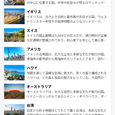
性で訪れる人を魅了する。 なお、新着のスペイン情報は
コ
から魅了する。また、フランスは美食の国としても知ら
の中心に位置する国。中世の街並みが残るロマンチック街
ンテンツ一覧
を参照してほしい。
れ、フランス料理はユネスコ無形文化遺産にも登録されて
道から、未来を先取りするようなモダンな都市まで多様な
イギリス
いる。シャンパンの発祥地であるランス、プロヴァンスの
顔を持つこの国は、どこを歩いても飽きることがない。ベ
香り高いラベンダー畑など、多彩な楽しみ方が可能だ。さ
ルリンの文化的活気、バイエルン州のアルプスの絶景、そ
イギリスは、古きよき伝統と最先端が共存する国。ウェス
らに、パリ以外の地域にも魅力が溢れており、どの街角に
してライン川沿いのワイン畑といった風景は必見。ビール
トミンスター寺院や大英博物館のようなランドマーク、歴
も豊かな歴史と文化が息づいている。パリ以外の個性あふ
とソーセージを味わいながら地元の人と過ごす楽しい時間
史ある大学都市、美しい丘陵地帯や牧歌的な風景など、エ
れる地方に足を運ぶとそれぞれで全く異なる文化を体験で
スイス
は、お酒好きな人にはぜひ体験してほしい。 なお、新着の
リアごとに異なる魅力がある。また、優雅なアフタヌーン
きるだろう。 なお、新着のフランス情報は
コンテンツ一覧
ドイツ情報は
コンテンツ一覧
を参照してほしい。
ティー、ビール好きにはたまらない英国パブ、サッカー観
スイスの国土面積は九州ほどの広さだが、運行時刻が正確
を参照してほしい。
戦など、本場だからこそできる体験も豊富。イギリスを旅
な交通網が整備されており、初心者でも安心して個人旅行
して楽しみつくそう。 なお、新着のイギリス情報は
コンテ
を楽しめる。日本同様に時刻表どおりの旅が可能だ。中世
アメリカ
ンツ一覧
を参照してほしい。
の建物がそのまま残る町や、スイスならではのユニークな
博物館もあり、アルプス観光だけでなく町歩きも満喫する
アメリカ合衆国は、広大な土地と多様な文化が魅力の国。
ことができる。国民の所得が高いため物価も高いが、旅行
東海岸の都市部から西海岸のカリフォルニアまで、訪れる
者向けの交通パス提供のサービスもあり、うまく活用すれ
場所ごとに異なる風景と体験が待っている。ニューヨーク
ハワイ
ば市内交通費無料で観光を楽しむこともできる。 なお、新
のような巨大都市は、観光、ショッピング、エンターテイ
着のスイス情報は
コンテンツ一覧
を参照してほしい。
ンメントが詰まった刺激的なスポットだ。一方、アメリカ
年間を通じて温暖な気候に恵まれ、多くの島で構成される
西部には大自然が広がり、グランドキャニオンやイエロー
ハワイは、どの島も独自の魅力をもっている。大自然の神
ストーン国立公園といった絶景が堪能できる。さらに、南
秘を感じたいなら、火山が生み出した壮大な景観を誇るハ
オーストラリア
部のニューオーリンズでは、音楽と美食が融合した独特の
ワイ島は見逃せない。また、定番の観光地といえばオアフ
文化が魅力。旅行者はアメリカの各地域で異なる魅力を楽
島だが、静かな自然を求めるならマウイ島やカウアイ島が
オーストラリアは、壮大な自然と多様な文化が魅力の国。
しみながら、その多様性と豊かな歴史を感じることができ
おすすめ。エメラルドグリーンに輝く海をはじめ、豊かな
シドニーのシンボルであるシドニー・オペラハウス、オー
るだろう。車でのロードトリップや列車の旅も、アメリカ
文化や歴史が息づいている。「アロハスピリット」と呼ば
ストラリア東海岸北部に広がる大サンゴ礁地帯グレートバ
ならではの贅沢な旅のスタイルだ。 なお、新着のアメリカ
台湾
れるおもてなしの心で訪れる人々を迎えてくれるハワイの
リアリーフや大陸中央部にそびえるウルル（エアーズロッ
情報は
コンテンツ一覧
を参照してほしい。
人々、おいしいローカルフードやハワイアンミュージッ
ク）、タスマニアの美しい原生林やケアンズの熱帯雨林な
日本から約４時間ほどでたどり着く台湾は、多彩な文化と
ク、伝統的なフラダンスなど、すべてがハワイの魅力を彩
ど、見どころがたくさん。また、カフェやワイン、オージ
自然が織りなす魅力的な観光地。活気あふれる大都市の台