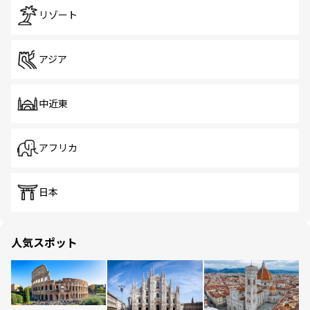
リゾート
アジア
中近東
アフリカ
日本
人気スポット