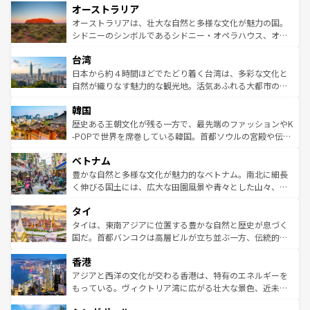
オーストラリア
部のニューオーリンズでは、音楽と美食が融合した独特の
ワイ島は見逃せない。また、定番の観光地といえばオアフ
文化が魅力。旅行者はアメリカの各地域で異なる魅力を楽
島だが、静かな自然を求めるならマウイ島やカウアイ島が
オーストラリアは、壮大な自然と多様な文化が魅力の国。
しみながら、その多様性と豊かな歴史を感じることができ
おすすめ。エメラルドグリーンに輝く海をはじめ、豊かな
シドニーのシンボルであるシドニー・オペラハウス、オー
るだろう。車でのロードトリップや列車の旅も、アメリカ
文化や歴史が息づいている。「アロハスピリット」と呼ば
ストラリア東海岸北部に広がる大サンゴ礁地帯グレートバ
ならではの贅沢な旅のスタイルだ。 なお、新着のアメリカ
台湾
れるおもてなしの心で訪れる人々を迎えてくれるハワイの
リアリーフや大陸中央部にそびえるウルル（エアーズロッ
情報は
コンテンツ一覧
を参照してほしい。
人々、おいしいローカルフードやハワイアンミュージッ
ク）、タスマニアの美しい原生林やケアンズの熱帯雨林な
日本から約４時間ほどでたどり着く台湾は、多彩な文化と
ク、伝統的なフラダンスなど、すべてがハワイの魅力を彩
ど、見どころがたくさん。また、カフェやワイン、オージ
自然が織りなす魅力的な観光地。活気あふれる大都市の台
っている。訪れるたびに新しい発見と感動が待っているハ
ービーフなどの食文化も豊かで、美味しいものであふれて
北やノスタルジックな町並みが人気な九份（ジォウフェ
ワイを、存分に味わってほしい。 なお、新着のハワイ情報
韓国
いる。アクティビティも充実しており、サーフィンやダイ
ン）、静ひつな山岳地帯である台湾東部など、都市の喧騒
は
コンテンツ一覧
を参照してほしい。
ビング、ハイキングなど、アウトドア好きにはたまらな
と山間の静けさが共存しており、訪れる人に新しい発見と
歴史ある王朝文化が残る一方で、最先端のファッションやK
い。オーストラリアの多彩な魅力を存分に味わいつくそ
驚きをもたらしてくれる。また、奥深い台湾の食文化も魅
-POPで世界を席巻している韓国。首都ソウルの宮殿や伝統
う。 なお、新着のオーストラリア情報は
コンテンツ一覧
を
力で、夜市などの屋台グルメから高級料理、ヘルシーで美
家屋が並ぶエリアでは韓国の歴史と文化に浸ることがで
参照してほしい。
ベトナム
容にもいいと評判のスイーツなど、バラエティ豊かな料理
き、地方に足を延ばせば四季折々の自然美を楽しむことが
が味わえる。 なお、新着の台湾情報は
コンテンツ一覧
を参
できる。そして、キムチや焼肉、絶品のストリートフード
豊かな自然と多様な文化が魅力的なベトナム。南北に細長
照してほしい。
まで、さまざまな韓国料理が待っている。夜には、韓国な
く伸びる国土には、広大な田園風景や青々とした山々、世
らではのナイトライフも堪能できる。あたたかいホスピタ
界遺産に登録された壮大な自然景観が点在し、都市部では
タイ
リティに包まれながら、韓国の多彩な魅力を心ゆくまで味
急速な発展と共に伝統が息づく。ハノイの古い町並みやホ
わってみてほしい。 なお、新着の韓国情報は
コンテンツ一
ーチミン市のフランス統治時代の建物も、独特の雰囲気を
タイは、東南アジアに位置する豊かな自然と歴史が息づく
覧
を参照してほしい。
醸し出している。また、バラエティの豊かさとおいしさで
国だ。首都バンコクは高層ビルが立ち並ぶ一方、伝統的な
世界中の食通を魅了してやまないベトナム料理も魅力のひ
寺院や市場がいたるところに点在し、古きよき文化と現代
香港
とつ。フォーやバインミー、ベトナムコーヒーなどは、ぜ
の活気が交差している。北部ではチェンマイなどの山岳地
ひ現地で味わいたい。どの地域を訪れてもあたたかい人々
帯で自然と触れ合い、南部ではプーケットやクラビの美し
アジアと西洋の文化が交わる香港は、特有のエネルギーを
が旅行者を迎えてくれるので、きっと忘れられない旅にな
いビーチでリゾート気分を楽しむことができる。タイ料理
もっている。ヴィクトリア湾に広がる壮大な景色、近未来
るはずだ。 なお、新着のベトナム情報は
コンテンツ一覧
を
は世界的に有名で、屋台から高級レストランまで味覚を刺
的なアートスポット、そして歴史と現代が融合した町並