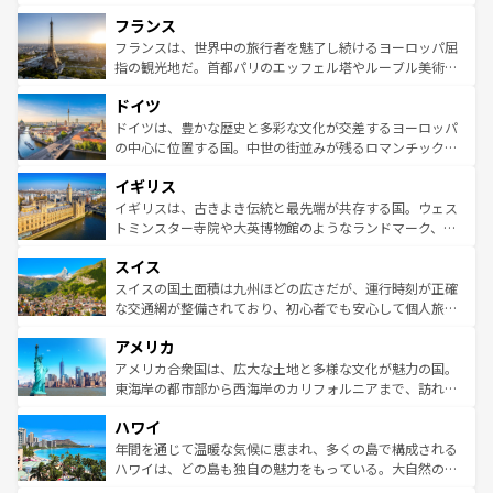
できる。朝目覚めてから夜眠るまで、すべての瞬間を楽し
と文化が詰まったヨーロッパ屈指の旅行先だ。多様な地域
フランス
ませてくれるイタリアで、忘れられない旅をしてみよう！
文化が根付くこの国では、情熱的なフラメンコ、熱気あふ
なお、新着のイタリア情報は
コンテンツ一覧
を参照してほ
れる闘牛、そして美味しいタパスが生活の一部となってい
フランスは、世界中の旅行者を魅了し続けるヨーロッパ屈
しい。
る。首都マドリードの洗練された雰囲気や、バルセロナの
指の観光地だ。首都パリのエッフェル塔やルーブル美術館
アートに溢れた街角から、地方では古代ローマ遺跡や中世
といった象徴的なスポットから、田舎町の古風な美しさま
ドイツ
の城塞都市、穏やかなビーチリゾートまで多彩な表情を見
で、幅広い魅力が詰まっている。華麗な宮殿、歴史的な大
せる。地方によって風土や気候が異なるスペインはその個
聖堂、美しいビーチ、そして豊かな自然が、訪れる者を心
ドイツは、豊かな歴史と多彩な文化が交差するヨーロッパ
性で訪れる人を魅了する。 なお、新着のスペイン情報は
コ
から魅了する。また、フランスは美食の国としても知ら
の中心に位置する国。中世の街並みが残るロマンチック街
ンテンツ一覧
を参照してほしい。
れ、フランス料理はユネスコ無形文化遺産にも登録されて
道から、未来を先取りするようなモダンな都市まで多様な
イギリス
いる。シャンパンの発祥地であるランス、プロヴァンスの
顔を持つこの国は、どこを歩いても飽きることがない。ベ
香り高いラベンダー畑など、多彩な楽しみ方が可能だ。さ
ルリンの文化的活気、バイエルン州のアルプスの絶景、そ
イギリスは、古きよき伝統と最先端が共存する国。ウェス
らに、パリ以外の地域にも魅力が溢れており、どの街角に
してライン川沿いのワイン畑といった風景は必見。ビール
トミンスター寺院や大英博物館のようなランドマーク、歴
も豊かな歴史と文化が息づいている。パリ以外の個性あふ
とソーセージを味わいながら地元の人と過ごす楽しい時間
史ある大学都市、美しい丘陵地帯や牧歌的な風景など、エ
れる地方に足を運ぶとそれぞれで全く異なる文化を体験で
スイス
は、お酒好きな人にはぜひ体験してほしい。 なお、新着の
リアごとに異なる魅力がある。また、優雅なアフタヌーン
きるだろう。 なお、新着のフランス情報は
コンテンツ一覧
ドイツ情報は
コンテンツ一覧
を参照してほしい。
ティー、ビール好きにはたまらない英国パブ、サッカー観
スイスの国土面積は九州ほどの広さだが、運行時刻が正確
を参照してほしい。
戦など、本場だからこそできる体験も豊富。イギリスを旅
な交通網が整備されており、初心者でも安心して個人旅行
して楽しみつくそう。 なお、新着のイギリス情報は
コンテ
を楽しめる。日本同様に時刻表どおりの旅が可能だ。中世
アメリカ
ンツ一覧
を参照してほしい。
の建物がそのまま残る町や、スイスならではのユニークな
博物館もあり、アルプス観光だけでなく町歩きも満喫する
アメリカ合衆国は、広大な土地と多様な文化が魅力の国。
ことができる。国民の所得が高いため物価も高いが、旅行
東海岸の都市部から西海岸のカリフォルニアまで、訪れる
者向けの交通パス提供のサービスもあり、うまく活用すれ
場所ごとに異なる風景と体験が待っている。ニューヨーク
ハワイ
ば市内交通費無料で観光を楽しむこともできる。 なお、新
のような巨大都市は、観光、ショッピング、エンターテイ
着のスイス情報は
コンテンツ一覧
を参照してほしい。
ンメントが詰まった刺激的なスポットだ。一方、アメリカ
年間を通じて温暖な気候に恵まれ、多くの島で構成される
西部には大自然が広がり、グランドキャニオンやイエロー
ハワイは、どの島も独自の魅力をもっている。大自然の神
ストーン国立公園といった絶景が堪能できる。さらに、南
秘を感じたいなら、火山が生み出した壮大な景観を誇るハ