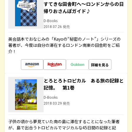
すてきな田舎町へ～ロンドンからの日
帰りおさんぽガイド♪
D-Books
2018.07.26 発売
英会話本でおなじみの「Kayoの“秘密のノート”」シリーズの
著者が、今度は自分の滞在するロンドン南東の田舎町をご紹
介！
詳細を見る
とろとろトロピカル ある旅の記録と
記憶。 第1巻
D-Books
2018.03.29 発売
子供の頃から夢見ていた南の島に滞在することになった筆者
が、島で出合うトロピカルでマジカルな45日間の記録と記