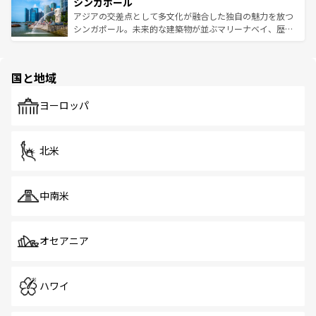
参照してほしい。
シンガポール
激する。気候は一年中温暖で、どの季節にも異なる楽しみ
み、どこを訪れても感動するはず。観光スポットが密集し
が待っている。親しみやすいタイの人々、仏教を中心とし
ており、効率よく見どころを回れるのも魅力。息をのむよ
アジアの交差点として多文化が融合した独自の魅力を放つ
た文化、そして多様な観光資源が、訪れる旅人を魅了し続
うな絶景から文化的な体験まで、香港を存分に楽しみ尽く
シンガポール。未来的な建築物が並ぶマリーナベイ、歴史
ける。 なお、新着のタイ情報は
コンテンツ一覧
を参照して
そう。 なお、新着の香港情報は
コンテンツ一覧
を参照して
と伝統を感じられるエスニックタウン、多数の緑豊かな公
ほしい。
ほしい。
園や自然保護区など、自然が調和した近代的な景観と文化
の多様性あふれるカラフルな町は、どこを歩いても新しい
国と地域
発見がある。さらに、治安のよさや充実した公共交通機関
も、旅行者にとっては魅力的なポイント。グルメも豊富
で、ホーカーズは地元の風情を楽しめる外せないスポット
ヨーロッパ
だ。訪れる人を飽きさせないシンガポールで、多様な魅力
を体感しよう。 なお、新着のシンガポール情報は
コンテン
ツ一覧
を参照してほしい。
北米
中南米
オセアニア
ハワイ