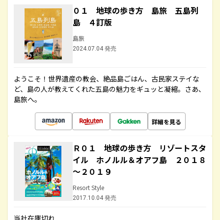
０１ 地球の歩き方 島旅 五島列
島 ４訂版
島旅
2024.07.04 発売
ようこそ！世界遺産の教会、絶品島ごはん、古民家ステイな
ど、島の人が教えてくれた五島の魅力をギュッと凝縮。さあ、
島旅へ。
詳細を見る
Ｒ０１ 地球の歩き方 リゾートスタ
イル ホノルル＆オアフ島 ２０１８
～２０１９
Resort Style
2017.10.04 発売
当社在庫切れ