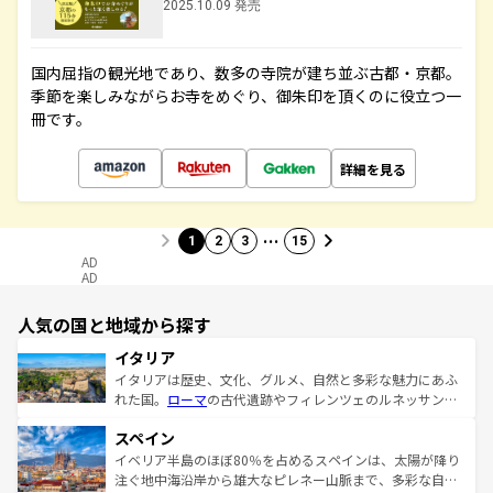
2025.10.09 発売
国内屈指の観光地であり、数多の寺院が建ち並ぶ古都・京都。
季節を楽しみながらお寺をめぐり、御朱印を頂くのに役立つ一
冊です。
詳細を見る
…
1
2
3
15
AD
AD
人気の国と地域から探す
イタリア
イタリアは歴史、文化、グルメ、自然と多彩な魅力にあふ
れた国。
ローマ
の古代遺跡やフィレンツェのルネッサンス
美術、ヴェネツィアの運河など、歴史あるスポットはもち
スペイン
ろん、トスカーナの美しい田園風景やアマルフィ海岸の絶
景など、自然景観も見逃せない。観光の合間には、本場の
イベリア半島のほぼ80％を占めるスペインは、太陽が降り
ピザやパスタなど、絶品のイタリア料理を堪能することも
注ぐ地中海沿岸から雄大なピレネー山脈まで、多彩な自然