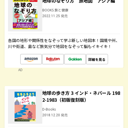
地球のなぞり方 旅地図 アジア編
BOOKS 旅と健康
2022.11.25 発売
各国の地形や関係性をなぞって学ぶ新しい地図本！国境や州、
川や街道、島など旅気分で地図をなぞって脳もイキイキ！
詳細を見る
AD
地球の歩き方 3 インド・ネパール 198
2-1983（初版復刻版）
D-Books
2018.12.20 発売