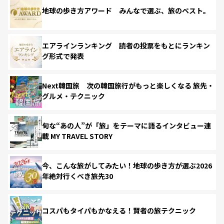
地球の歩き方アワード みんなで選ぶ、旅のベスト。
エアラインランキング 読者の投票をもとにランキン
グ形式で発表
Next韓国旅 次の韓国旅行がもっと楽しくなる 旅先・
グルメ・テクニック
旬な“あの人”が「旅」をテーマに語るインタビュー連
載 MY TRAVEL STORY
今、こんな旅がしてみたい！地球の歩き方が選ぶ2026
年絶対行くべき旅先30
コスパもタイパもかなえる！賢者の旅テクニック