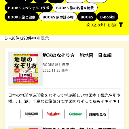
BOOKS スペシャルコラボ
BOOKS 旅の名言＆絶景
BOOKS 旅と健康
BOOKS 旅の読み物
BOOKS
D-Books
絞り込み条件を追加
1〜20件/293件中 を表示
地球のなぞり方 旅地図 日本編
BOOKS 旅と健康
2022.11.25 発売
日本の地形や造形物をなぞって学ぶ新しい地図本！観光名所や
橋、川、湖、半島など旅気分で地図をなぞって脳もイキイキ！
詳細を見る