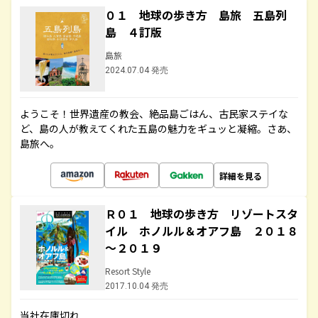
０１ 地球の歩き方 島旅 五島列
島 ４訂版
島旅
2024.07.04 発売
ようこそ！世界遺産の教会、絶品島ごはん、古民家ステイな
ど、島の人が教えてくれた五島の魅力をギュッと凝縮。さあ、
島旅へ。
詳細を見る
Ｒ０１ 地球の歩き方 リゾートスタ
イル ホノルル＆オアフ島 ２０１８
～２０１９
Resort Style
2017.10.04 発売
当社在庫切れ