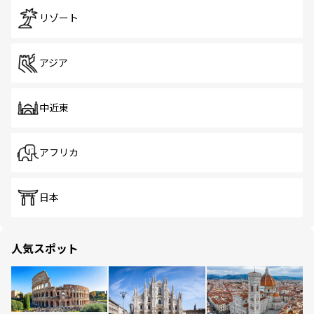
リゾート
アジア
中近東
アフリカ
日本
人気スポット