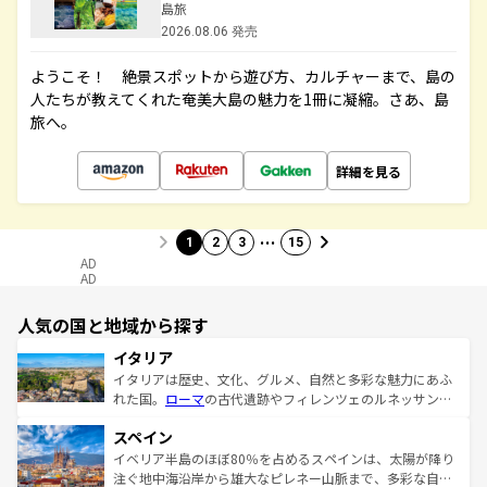
島旅
2026.08.06 発売
ようこそ！ 絶景スポットから遊び方、カルチャーまで、島の
人たちが教えてくれた奄美大島の魅力を1冊に凝縮。さあ、島
旅へ。
詳細を見る
…
1
2
3
15
AD
AD
人気の国と地域から探す
イタリア
イタリアは歴史、文化、グルメ、自然と多彩な魅力にあふ
れた国。
ローマ
の古代遺跡やフィレンツェのルネッサンス
美術、ヴェネツィアの運河など、歴史あるスポットはもち
スペイン
ろん、トスカーナの美しい田園風景やアマルフィ海岸の絶
景など、自然景観も見逃せない。観光の合間には、本場の
イベリア半島のほぼ80％を占めるスペインは、太陽が降り
ピザやパスタなど、絶品のイタリア料理を堪能することも
注ぐ地中海沿岸から雄大なピレネー山脈まで、多彩な自然