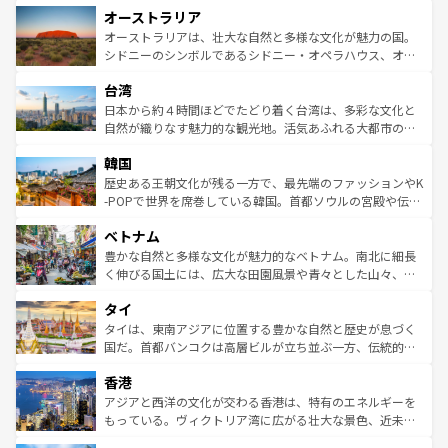
オーストラリア
部のニューオーリンズでは、音楽と美食が融合した独特の
ワイ島は見逃せない。また、定番の観光地といえばオアフ
文化が魅力。旅行者はアメリカの各地域で異なる魅力を楽
島だが、静かな自然を求めるならマウイ島やカウアイ島が
オーストラリアは、壮大な自然と多様な文化が魅力の国。
しみながら、その多様性と豊かな歴史を感じることができ
おすすめ。エメラルドグリーンに輝く海をはじめ、豊かな
シドニーのシンボルであるシドニー・オペラハウス、オー
るだろう。車でのロードトリップや列車の旅も、アメリカ
文化や歴史が息づいている。「アロハスピリット」と呼ば
ストラリア東海岸北部に広がる大サンゴ礁地帯グレートバ
ならではの贅沢な旅のスタイルだ。 なお、新着のアメリカ
台湾
れるおもてなしの心で訪れる人々を迎えてくれるハワイの
リアリーフや大陸中央部にそびえるウルル（エアーズロッ
情報は
コンテンツ一覧
を参照してほしい。
人々、おいしいローカルフードやハワイアンミュージッ
ク）、タスマニアの美しい原生林やケアンズの熱帯雨林な
日本から約４時間ほどでたどり着く台湾は、多彩な文化と
ク、伝統的なフラダンスなど、すべてがハワイの魅力を彩
ど、見どころがたくさん。また、カフェやワイン、オージ
自然が織りなす魅力的な観光地。活気あふれる大都市の台
っている。訪れるたびに新しい発見と感動が待っているハ
ービーフなどの食文化も豊かで、美味しいものであふれて
北やノスタルジックな町並みが人気な九份（ジォウフェ
ワイを、存分に味わってほしい。 なお、新着のハワイ情報
韓国
いる。アクティビティも充実しており、サーフィンやダイ
ン）、静ひつな山岳地帯である台湾東部など、都市の喧騒
は
コンテンツ一覧
を参照してほしい。
ビング、ハイキングなど、アウトドア好きにはたまらな
と山間の静けさが共存しており、訪れる人に新しい発見と
歴史ある王朝文化が残る一方で、最先端のファッションやK
い。オーストラリアの多彩な魅力を存分に味わいつくそ
驚きをもたらしてくれる。また、奥深い台湾の食文化も魅
-POPで世界を席巻している韓国。首都ソウルの宮殿や伝統
う。 なお、新着のオーストラリア情報は
コンテンツ一覧
を
力で、夜市などの屋台グルメから高級料理、ヘルシーで美
家屋が並ぶエリアでは韓国の歴史と文化に浸ることがで
参照してほしい。
ベトナム
容にもいいと評判のスイーツなど、バラエティ豊かな料理
き、地方に足を延ばせば四季折々の自然美を楽しむことが
が味わえる。 なお、新着の台湾情報は
コンテンツ一覧
を参
できる。そして、キムチや焼肉、絶品のストリートフード
豊かな自然と多様な文化が魅力的なベトナム。南北に細長
照してほしい。
まで、さまざまな韓国料理が待っている。夜には、韓国な
く伸びる国土には、広大な田園風景や青々とした山々、世
らではのナイトライフも堪能できる。あたたかいホスピタ
界遺産に登録された壮大な自然景観が点在し、都市部では
タイ
リティに包まれながら、韓国の多彩な魅力を心ゆくまで味
急速な発展と共に伝統が息づく。ハノイの古い町並みやホ
わってみてほしい。 なお、新着の韓国情報は
コンテンツ一
ーチミン市のフランス統治時代の建物も、独特の雰囲気を
タイは、東南アジアに位置する豊かな自然と歴史が息づく
覧
を参照してほしい。
醸し出している。また、バラエティの豊かさとおいしさで
国だ。首都バンコクは高層ビルが立ち並ぶ一方、伝統的な
世界中の食通を魅了してやまないベトナム料理も魅力のひ
寺院や市場がいたるところに点在し、古きよき文化と現代
香港
とつ。フォーやバインミー、ベトナムコーヒーなどは、ぜ
の活気が交差している。北部ではチェンマイなどの山岳地
ひ現地で味わいたい。どの地域を訪れてもあたたかい人々
帯で自然と触れ合い、南部ではプーケットやクラビの美し
アジアと西洋の文化が交わる香港は、特有のエネルギーを
が旅行者を迎えてくれるので、きっと忘れられない旅にな
いビーチでリゾート気分を楽しむことができる。タイ料理
もっている。ヴィクトリア湾に広がる壮大な景色、近未来
るはずだ。 なお、新着のベトナム情報は
コンテンツ一覧
を
は世界的に有名で、屋台から高級レストランまで味覚を刺
的なアートスポット、そして歴史と現代が融合した町並