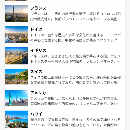
できる。朝目覚めてから夜眠るまで、すべての瞬間を楽し
と文化が詰まったヨーロッパ屈指の旅行先だ。多様な地域
フランス
ませてくれるイタリアで、忘れられない旅をしてみよう！
文化が根付くこの国では、情熱的なフラメンコ、熱気あふ
なお、新着のイタリア情報は
コンテンツ一覧
を参照してほ
れる闘牛、そして美味しいタパスが生活の一部となってい
フランスは、世界中の旅行者を魅了し続けるヨーロッパ屈
しい。
る。首都マドリードの洗練された雰囲気や、バルセロナの
指の観光地だ。首都パリのエッフェル塔やルーブル美術館
アートに溢れた街角から、地方では古代ローマ遺跡や中世
といった象徴的なスポットから、田舎町の古風な美しさま
ドイツ
の城塞都市、穏やかなビーチリゾートまで多彩な表情を見
で、幅広い魅力が詰まっている。華麗な宮殿、歴史的な大
せる。地方によって風土や気候が異なるスペインはその個
聖堂、美しいビーチ、そして豊かな自然が、訪れる者を心
ドイツは、豊かな歴史と多彩な文化が交差するヨーロッパ
性で訪れる人を魅了する。 なお、新着のスペイン情報は
コ
から魅了する。また、フランスは美食の国としても知ら
の中心に位置する国。中世の街並みが残るロマンチック街
ンテンツ一覧
を参照してほしい。
れ、フランス料理はユネスコ無形文化遺産にも登録されて
道から、未来を先取りするようなモダンな都市まで多様な
イギリス
いる。シャンパンの発祥地であるランス、プロヴァンスの
顔を持つこの国は、どこを歩いても飽きることがない。ベ
香り高いラベンダー畑など、多彩な楽しみ方が可能だ。さ
ルリンの文化的活気、バイエルン州のアルプスの絶景、そ
イギリスは、古きよき伝統と最先端が共存する国。ウェス
らに、パリ以外の地域にも魅力が溢れており、どの街角に
してライン川沿いのワイン畑といった風景は必見。ビール
トミンスター寺院や大英博物館のようなランドマーク、歴
も豊かな歴史と文化が息づいている。パリ以外の個性あふ
とソーセージを味わいながら地元の人と過ごす楽しい時間
史ある大学都市、美しい丘陵地帯や牧歌的な風景など、エ
れる地方に足を運ぶとそれぞれで全く異なる文化を体験で
スイス
は、お酒好きな人にはぜひ体験してほしい。 なお、新着の
リアごとに異なる魅力がある。また、優雅なアフタヌーン
きるだろう。 なお、新着のフランス情報は
コンテンツ一覧
ドイツ情報は
コンテンツ一覧
を参照してほしい。
ティー、ビール好きにはたまらない英国パブ、サッカー観
スイスの国土面積は九州ほどの広さだが、運行時刻が正確
を参照してほしい。
戦など、本場だからこそできる体験も豊富。イギリスを旅
な交通網が整備されており、初心者でも安心して個人旅行
して楽しみつくそう。 なお、新着のイギリス情報は
コンテ
を楽しめる。日本同様に時刻表どおりの旅が可能だ。中世
アメリカ
ンツ一覧
を参照してほしい。
の建物がそのまま残る町や、スイスならではのユニークな
博物館もあり、アルプス観光だけでなく町歩きも満喫する
アメリカ合衆国は、広大な土地と多様な文化が魅力の国。
ことができる。国民の所得が高いため物価も高いが、旅行
東海岸の都市部から西海岸のカリフォルニアまで、訪れる
者向けの交通パス提供のサービスもあり、うまく活用すれ
場所ごとに異なる風景と体験が待っている。ニューヨーク
ハワイ
ば市内交通費無料で観光を楽しむこともできる。 なお、新
のような巨大都市は、観光、ショッピング、エンターテイ
着のスイス情報は
コンテンツ一覧
を参照してほしい。
ンメントが詰まった刺激的なスポットだ。一方、アメリカ
年間を通じて温暖な気候に恵まれ、多くの島で構成される
西部には大自然が広がり、グランドキャニオンやイエロー
ハワイは、どの島も独自の魅力をもっている。大自然の神
ストーン国立公園といった絶景が堪能できる。さらに、南
秘を感じたいなら、火山が生み出した壮大な景観を誇るハ