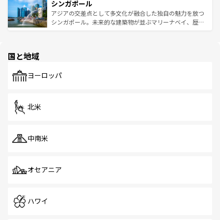
参照してほしい。
シンガポール
激する。気候は一年中温暖で、どの季節にも異なる楽しみ
み、どこを訪れても感動するはず。観光スポットが密集し
が待っている。親しみやすいタイの人々、仏教を中心とし
ており、効率よく見どころを回れるのも魅力。息をのむよ
アジアの交差点として多文化が融合した独自の魅力を放つ
た文化、そして多様な観光資源が、訪れる旅人を魅了し続
うな絶景から文化的な体験まで、香港を存分に楽しみ尽く
シンガポール。未来的な建築物が並ぶマリーナベイ、歴史
ける。 なお、新着のタイ情報は
コンテンツ一覧
を参照して
そう。 なお、新着の香港情報は
コンテンツ一覧
を参照して
と伝統を感じられるエスニックタウン、多数の緑豊かな公
ほしい。
ほしい。
園や自然保護区など、自然が調和した近代的な景観と文化
の多様性あふれるカラフルな町は、どこを歩いても新しい
国と地域
発見がある。さらに、治安のよさや充実した公共交通機関
も、旅行者にとっては魅力的なポイント。グルメも豊富
で、ホーカーズは地元の風情を楽しめる外せないスポット
ヨーロッパ
だ。訪れる人を飽きさせないシンガポールで、多様な魅力
を体感しよう。 なお、新着のシンガポール情報は
コンテン
ツ一覧
を参照してほしい。
北米
中南米
オセアニア
ハワイ