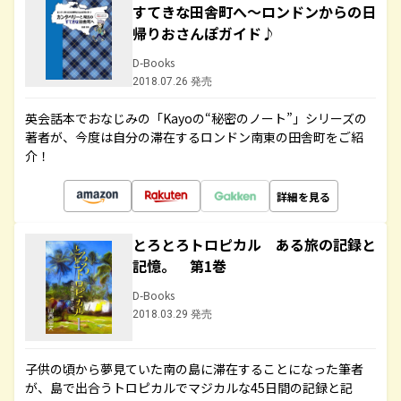
すてきな田舎町へ～ロンドンからの日
帰りおさんぽガイド♪
D-Books
2018.07.26 発売
英会話本でおなじみの「Kayoの“秘密のノート”」シリーズの
著者が、今度は自分の滞在するロンドン南東の田舎町をご紹
介！
詳細を見る
とろとろトロピカル ある旅の記録と
記憶。 第1巻
D-Books
2018.03.29 発売
子供の頃から夢見ていた南の島に滞在することになった筆者
が、島で出合うトロピカルでマジカルな45日間の記録と記