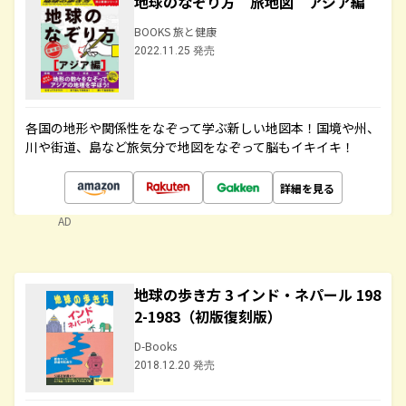
地球のなぞり方 旅地図 アジア編
BOOKS 旅と健康
2022.11.25 発売
各国の地形や関係性をなぞって学ぶ新しい地図本！国境や州、
川や街道、島など旅気分で地図をなぞって脳もイキイキ！
詳細を見る
AD
地球の歩き方 3 インド・ネパール 198
2-1983（初版復刻版）
D-Books
2018.12.20 発売