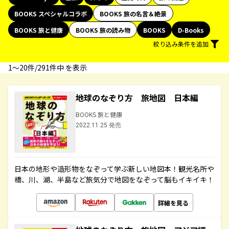
BOOKS スペシャルコラボ
BOOKS 旅の名言＆絶景
BOOKS 旅と健康
BOOKS 旅の読み物
BOOKS
D-Books
絞り込み条件を追加
1〜20件/291件中 を表示
地球のなぞり方 旅地図 日本編
BOOKS 旅と健康
2022.11.25 発売
日本の地形や造形物をなぞって学ぶ新しい地図本！観光名所や
橋、川、湖、半島など旅気分で地図をなぞって脳もイキイキ！
詳細を見る