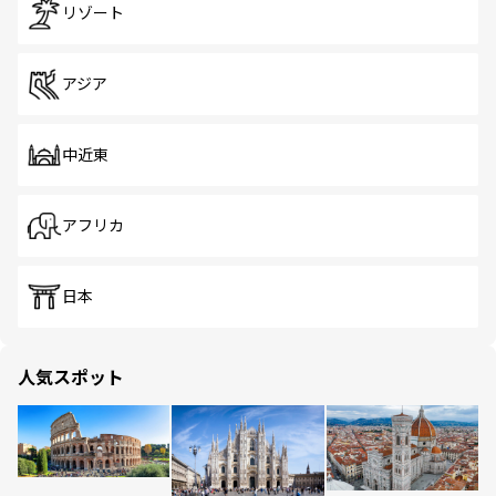
リゾート
アジア
中近東
アフリカ
日本
人気スポット