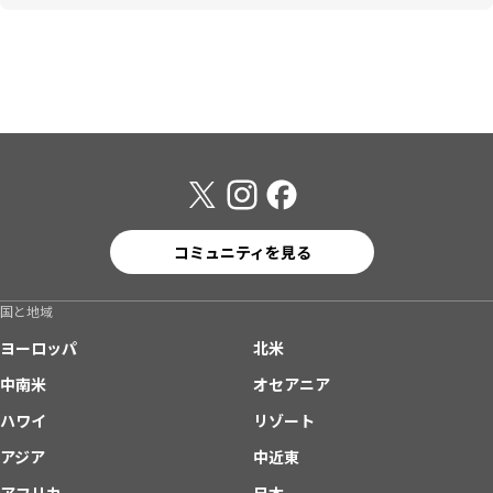
コミュニティを見る
国と地域
ヨーロッパ
北米
中南米
オセアニア
ハワイ
リゾート
アジア
中近東
アフリカ
日本