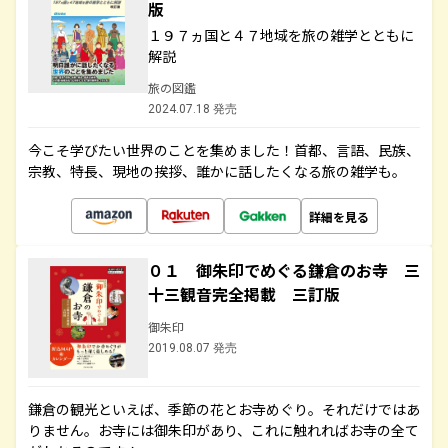
版
１９７ヵ国と４７地域を旅の雑学とともに
解説
旅の図鑑
2024.07.18 発売
今こそ学びたい世界のことを集めました！首都、言語、民族、
宗教、特長、現地の挨拶、誰かに話したくなる旅の雑学も。
詳細を見る
０１ 御朱印でめぐる鎌倉のお寺 三
十三観音完全掲載 三訂版
御朱印
2019.08.07 発売
鎌倉の観光といえば、季節の花とお寺めぐり。それだけではあ
りません。お寺には御朱印があり、これに触れればお寺の全て