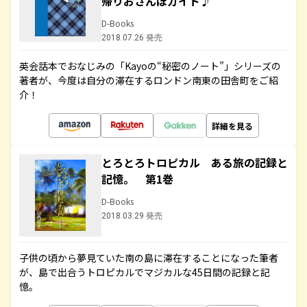
帰りおさんぽガイド♪
D-Books
2018.07.26 発売
英会話本でおなじみの「Kayoの“秘密のノート”」シリーズの
著者が、今度は自分の滞在するロンドン南東の田舎町をご紹
介！
詳細を見る
とろとろトロピカル ある旅の記録と
記憶。 第1巻
D-Books
2018.03.29 発売
子供の頃から夢見ていた南の島に滞在することになった筆者
が、島で出合うトロピカルでマジカルな45日間の記録と記
憶。