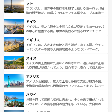
なお、新着のイタリア情報は
コンテンツ一覧
を参照してほ
れる闘牛、そして美味しいタパスが生活の一部となってい
ット
しい。
る。首都マドリードの洗練された雰囲気や、バルセロナの
フランスは、世界中の旅行者を魅了し続けるヨーロッパ屈
アートに溢れた街角から、地方では古代ローマ遺跡や中世
指の観光地だ。首都パリのエッフェル塔やルーブル美術館
の城塞都市、穏やかなビーチリゾートまで多彩な表情を見
といった象徴的なスポットから、田舎町の古風な美しさま
せる。地方によって風土や気候が異なるスペインはその個
ドイツ
で、幅広い魅力が詰まっている。華麗な宮殿、歴史的な大
性で訪れる人を魅了する。 なお、新着のスペイン情報は
コ
聖堂、美しいビーチ、そして豊かな自然が、訪れる者を心
ドイツは、豊かな歴史と多彩な文化が交差するヨーロッパ
ンテンツ一覧
を参照してほしい。
から魅了する。また、フランスは美食の国としても知ら
の中心に位置する国。中世の街並みが残るロマンチック街
れ、フランス料理はユネスコ無形文化遺産にも登録されて
道から、未来を先取りするようなモダンな都市まで多様な
イギリス
いる。シャンパンの発祥地であるランス、プロヴァンスの
顔を持つこの国は、どこを歩いても飽きることがない。ベ
香り高いラベンダー畑など、多彩な楽しみ方が可能だ。さ
ルリンの文化的活気、バイエルン州のアルプスの絶景、そ
イギリスは、古きよき伝統と最先端が共存する国。ウェス
らに、パリ以外の地域にも魅力が溢れており、どの街角に
してライン川沿いのワイン畑といった風景は必見。ビール
トミンスター寺院や大英博物館のようなランドマーク、歴
も豊かな歴史と文化が息づいている。パリ以外の個性あふ
とソーセージを味わいながら地元の人と過ごす楽しい時間
史ある大学都市、美しい丘陵地帯や牧歌的な風景など、エ
れる地方に足を運ぶとそれぞれで全く異なる文化を体験で
スイス
は、お酒好きな人にはぜひ体験してほしい。 なお、新着の
リアごとに異なる魅力がある。また、優雅なアフタヌーン
きるだろう。 なお、新着のフランス情報は
コンテンツ一覧
ドイツ情報は
コンテンツ一覧
を参照してほしい。
ティー、ビール好きにはたまらない英国パブ、サッカー観
スイスの国土面積は九州ほどの広さだが、運行時刻が正確
を参照してほしい。
戦など、本場だからこそできる体験も豊富。イギリスを旅
な交通網が整備されており、初心者でも安心して個人旅行
して楽しみつくそう。 なお、新着のイギリス情報は
コンテ
を楽しめる。日本同様に時刻表どおりの旅が可能だ。中世
アメリカ
ンツ一覧
を参照してほしい。
の建物がそのまま残る町や、スイスならではのユニークな
博物館もあり、アルプス観光だけでなく町歩きも満喫する
アメリカ合衆国は、広大な土地と多様な文化が魅力の国。
ことができる。国民の所得が高いため物価も高いが、旅行
東海岸の都市部から西海岸のカリフォルニアまで、訪れる
者向けの交通パス提供のサービスもあり、うまく活用すれ
場所ごとに異なる風景と体験が待っている。ニューヨーク
ハワイ
ば市内交通費無料で観光を楽しむこともできる。 なお、新
のような巨大都市は、観光、ショッピング、エンターテイ
着のスイス情報は
コンテンツ一覧
を参照してほしい。
ンメントが詰まった刺激的なスポットだ。一方、アメリカ
年間を通じて温暖な気候に恵まれ、多くの島で構成される
西部には大自然が広がり、グランドキャニオンやイエロー
ハワイは、どの島も独自の魅力をもっている。大自然の神
ストーン国立公園といった絶景が堪能できる。さらに、南
秘を感じたいなら、火山が生み出した壮大な景観を誇るハ