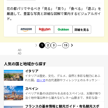
花の都パリでやるべき「見る」「買う」「食べる」「遊ぶ」を
厳選して、豊富な写真と詳細な図解で案内するビジュアルガイ
ド。
詳細を見る
…
1
2
3
15
AD
AD
人気の国と地域から探す
イタリア
イタリアは歴史、文化、グルメ、自然と多彩な魅力にあふ
れた国。
ローマ
の古代遺跡やフィレンツェのルネッサンス
美術、ヴェネツィアの運河など、歴史あるスポットはもち
スペイン
ろん、トスカーナの美しい田園風景やアマルフィ海岸の絶
景など、自然景観も見逃せない。観光の合間には、本場の
イベリア半島のほぼ80％を占めるスペインは、太陽が降り
ピザやパスタなど、絶品のイタリア料理を堪能することも
注ぐ地中海沿岸から雄大なピレネー山脈まで、多彩な自然
できる。朝目覚めてから夜眠るまで、すべての瞬間を楽し
と文化が詰まったヨーロッパ屈指の旅行先だ。多様な地域
フランスの基本情報と観光ガイド・有名観光スポ
ませてくれるイタリアで、忘れられない旅をしてみよう！
文化が根付くこの国では、情熱的なフラメンコ、熱気あふ