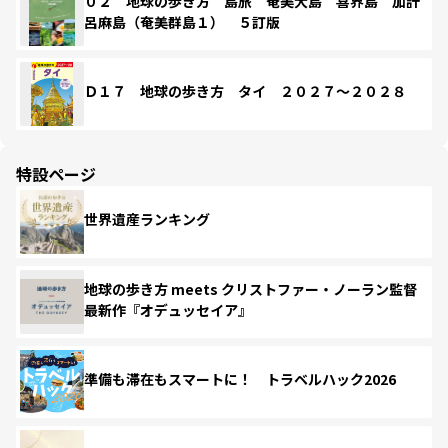
０２ 地球の歩き方 島旅 奄美大島 喜界島 加計
呂麻島（奄美群島１） ５訂版
Ｄ１７ 地球の歩き方 タイ ２０２７～２０２８
特設ページ
世界遺産ランキング
地球の歩き方 meets クリストファー・ノーラン監督
最新作『オデュッセイア』
準備も滞在もスマートに！ トラベルハック2026