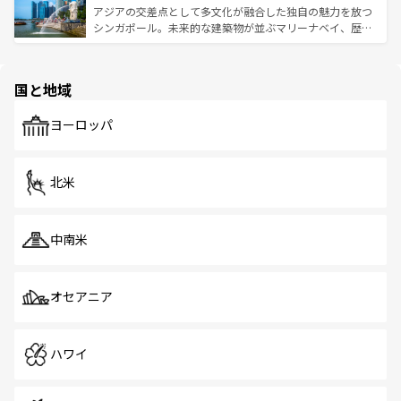
が待っている。親しみやすいタイの人々、仏教を中心とし
ており、効率よく見どころを回れるのも魅力。息をのむよ
アジアの交差点として多文化が融合した独自の魅力を放つ
た文化、そして多様な観光資源が、訪れる旅人を魅了し続
うな絶景から文化的な体験まで、香港を存分に楽しみ尽く
シンガポール。未来的な建築物が並ぶマリーナベイ、歴史
ける。 なお、新着のタイ情報は
コンテンツ一覧
を参照して
そう。 なお、新着の香港情報は
コンテンツ一覧
を参照して
と伝統を感じられるエスニックタウン、多数の緑豊かな公
ほしい。
ほしい。
園や自然保護区など、自然が調和した近代的な景観と文化
の多様性あふれるカラフルな町は、どこを歩いても新しい
国と地域
発見がある。さらに、治安のよさや充実した公共交通機関
も、旅行者にとっては魅力的なポイント。グルメも豊富
で、ホーカーズは地元の風情を楽しめる外せないスポット
ヨーロッパ
だ。訪れる人を飽きさせないシンガポールで、多様な魅力
を体感しよう。 なお、新着のシンガポール情報は
コンテン
ツ一覧
を参照してほしい。
北米
中南米
オセアニア
ハワイ