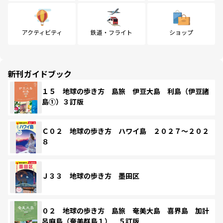
アクティビティ
鉄道・フライト
ショップ
新刊ガイドブック
１５ 地球の歩き方 島旅 伊豆大島 利島（伊豆諸
島①）３訂版
Ｃ０２ 地球の歩き方 ハワイ島 ２０２７～２０２
８
Ｊ３３ 地球の歩き方 墨田区
０２ 地球の歩き方 島旅 奄美大島 喜界島 加計
呂麻島（奄美群島１） ５訂版