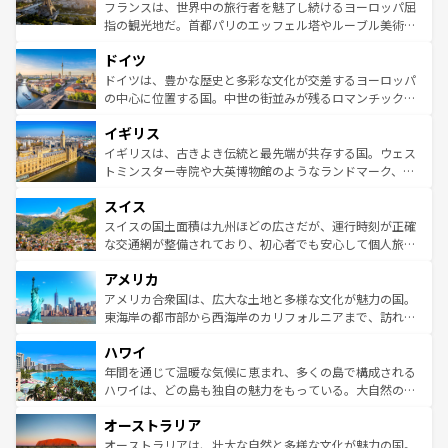
しい。
る。首都マドリードの洗練された雰囲気や、バルセロナの
フランスは、世界中の旅行者を魅了し続けるヨーロッパ屈
アートに溢れた街角から、地方では古代ローマ遺跡や中世
指の観光地だ。首都パリのエッフェル塔やルーブル美術館
の城塞都市、穏やかなビーチリゾートまで多彩な表情を見
といった象徴的なスポットから、田舎町の古風な美しさま
せる。地方によって風土や気候が異なるスペインはその個
ドイツ
で、幅広い魅力が詰まっている。華麗な宮殿、歴史的な大
性で訪れる人を魅了する。 なお、新着のスペイン情報は
コ
聖堂、美しいビーチ、そして豊かな自然が、訪れる者を心
ドイツは、豊かな歴史と多彩な文化が交差するヨーロッパ
ンテンツ一覧
を参照してほしい。
から魅了する。また、フランスは美食の国としても知ら
の中心に位置する国。中世の街並みが残るロマンチック街
れ、フランス料理はユネスコ無形文化遺産にも登録されて
道から、未来を先取りするようなモダンな都市まで多様な
イギリス
いる。シャンパンの発祥地であるランス、プロヴァンスの
顔を持つこの国は、どこを歩いても飽きることがない。ベ
香り高いラベンダー畑など、多彩な楽しみ方が可能だ。さ
ルリンの文化的活気、バイエルン州のアルプスの絶景、そ
イギリスは、古きよき伝統と最先端が共存する国。ウェス
らに、パリ以外の地域にも魅力が溢れており、どの街角に
してライン川沿いのワイン畑といった風景は必見。ビール
トミンスター寺院や大英博物館のようなランドマーク、歴
も豊かな歴史と文化が息づいている。パリ以外の個性あふ
とソーセージを味わいながら地元の人と過ごす楽しい時間
史ある大学都市、美しい丘陵地帯や牧歌的な風景など、エ
れる地方に足を運ぶとそれぞれで全く異なる文化を体験で
スイス
は、お酒好きな人にはぜひ体験してほしい。 なお、新着の
リアごとに異なる魅力がある。また、優雅なアフタヌーン
きるだろう。 なお、新着のフランス情報は
コンテンツ一覧
ドイツ情報は
コンテンツ一覧
を参照してほしい。
ティー、ビール好きにはたまらない英国パブ、サッカー観
スイスの国土面積は九州ほどの広さだが、運行時刻が正確
を参照してほしい。
戦など、本場だからこそできる体験も豊富。イギリスを旅
な交通網が整備されており、初心者でも安心して個人旅行
して楽しみつくそう。 なお、新着のイギリス情報は
コンテ
を楽しめる。日本同様に時刻表どおりの旅が可能だ。中世
アメリカ
ンツ一覧
を参照してほしい。
の建物がそのまま残る町や、スイスならではのユニークな
博物館もあり、アルプス観光だけでなく町歩きも満喫する
アメリカ合衆国は、広大な土地と多様な文化が魅力の国。
ことができる。国民の所得が高いため物価も高いが、旅行
東海岸の都市部から西海岸のカリフォルニアまで、訪れる
者向けの交通パス提供のサービスもあり、うまく活用すれ
場所ごとに異なる風景と体験が待っている。ニューヨーク
ハワイ
ば市内交通費無料で観光を楽しむこともできる。 なお、新
のような巨大都市は、観光、ショッピング、エンターテイ
着のスイス情報は
コンテンツ一覧
を参照してほしい。
ンメントが詰まった刺激的なスポットだ。一方、アメリカ
年間を通じて温暖な気候に恵まれ、多くの島で構成される
西部には大自然が広がり、グランドキャニオンやイエロー
ハワイは、どの島も独自の魅力をもっている。大自然の神
ストーン国立公園といった絶景が堪能できる。さらに、南
秘を感じたいなら、火山が生み出した壮大な景観を誇るハ
オーストラリア
部のニューオーリンズでは、音楽と美食が融合した独特の
ワイ島は見逃せない。また、定番の観光地といえばオアフ
文化が魅力。旅行者はアメリカの各地域で異なる魅力を楽
島だが、静かな自然を求めるならマウイ島やカウアイ島が
オーストラリアは、壮大な自然と多様な文化が魅力の国。