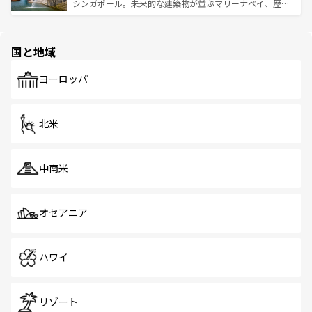
た文化、そして多様な観光資源が、訪れる旅人を魅了し続
うな絶景から文化的な体験まで、香港を存分に楽しみ尽く
シンガポール。未来的な建築物が並ぶマリーナベイ、歴史
ける。 なお、新着のタイ情報は
コンテンツ一覧
を参照して
そう。 なお、新着の香港情報は
コンテンツ一覧
を参照して
と伝統を感じられるエスニックタウン、多数の緑豊かな公
ほしい。
ほしい。
園や自然保護区など、自然が調和した近代的な景観と文化
の多様性あふれるカラフルな町は、どこを歩いても新しい
国と地域
発見がある。さらに、治安のよさや充実した公共交通機関
も、旅行者にとっては魅力的なポイント。グルメも豊富
で、ホーカーズは地元の風情を楽しめる外せないスポット
ヨーロッパ
だ。訪れる人を飽きさせないシンガポールで、多様な魅力
を体感しよう。 なお、新着のシンガポール情報は
コンテン
ツ一覧
を参照してほしい。
北米
中南米
オセアニア
ハワイ
リゾート