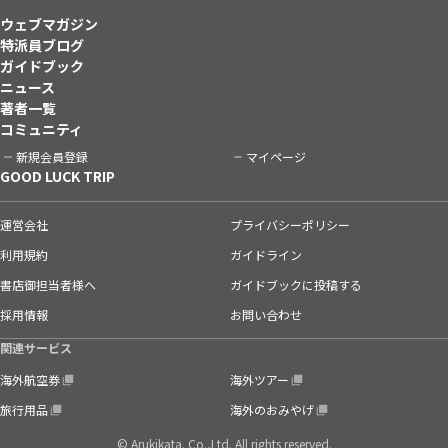
ウェブマガジン
特派員ブログ
ガイドブック
ニュース
著者一覧
コミュニティ
新規会員登録
マイページ
GOOD LUCK TRIP
運営会社
プライバシーポリシー
利用規約
ガイドライン
書店御担当者様へ
ガイドブックに投稿する
採用情報
お問い合わせ
関連サービス
海外航空券
海外ツアー
旅行用品
海外のおみやげ
© Arukikata. Co.,Ltd. All rights reserved.