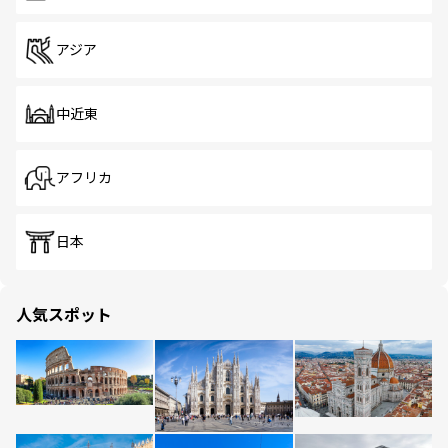
アジア
中近東
アフリカ
日本
人気スポット