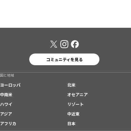
コミュニティを見る
国と地域
ヨーロッパ
北米
中南米
オセアニア
ハワイ
リゾート
アジア
中近東
アフリカ
日本