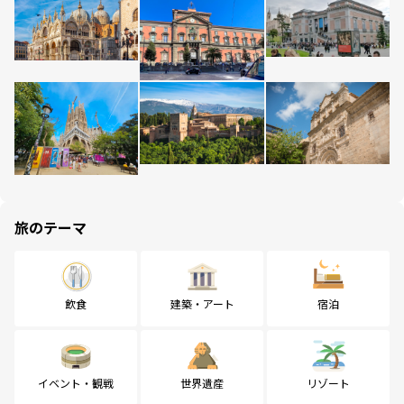
旅のテーマ
飲食
建築・アート
宿泊
イベント・観戦
世界遺産
リゾート