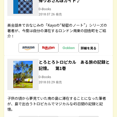
帰りおさんぽガイド♪
D-Books
2018.07.26 発売
英会話本でおなじみの「Kayoの“秘密のノート”」シリーズの
著者が、今度は自分の滞在するロンドン南東の田舎町をご紹
介！
詳細を見る
とろとろトロピカル ある旅の記録と
記憶。 第1巻
D-Books
2018.03.29 発売
子供の頃から夢見ていた南の島に滞在することになった筆者
が、島で出合うトロピカルでマジカルな45日間の記録と記
憶。