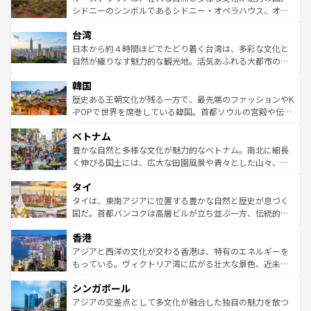
しみながら、その多様性と豊かな歴史を感じることができ
おすすめ。エメラルドグリーンに輝く海をはじめ、豊かな
シドニーのシンボルであるシドニー・オペラハウス、オー
るだろう。車でのロードトリップや列車の旅も、アメリカ
文化や歴史が息づいている。「アロハスピリット」と呼ば
ストラリア東海岸北部に広がる大サンゴ礁地帯グレートバ
ならではの贅沢な旅のスタイルだ。 なお、新着のアメリカ
台湾
れるおもてなしの心で訪れる人々を迎えてくれるハワイの
リアリーフや大陸中央部にそびえるウルル（エアーズロッ
情報は
コンテンツ一覧
を参照してほしい。
人々、おいしいローカルフードやハワイアンミュージッ
ク）、タスマニアの美しい原生林やケアンズの熱帯雨林な
日本から約４時間ほどでたどり着く台湾は、多彩な文化と
ク、伝統的なフラダンスなど、すべてがハワイの魅力を彩
ど、見どころがたくさん。また、カフェやワイン、オージ
自然が織りなす魅力的な観光地。活気あふれる大都市の台
っている。訪れるたびに新しい発見と感動が待っているハ
ービーフなどの食文化も豊かで、美味しいものであふれて
北やノスタルジックな町並みが人気な九份（ジォウフェ
ワイを、存分に味わってほしい。 なお、新着のハワイ情報
韓国
いる。アクティビティも充実しており、サーフィンやダイ
ン）、静ひつな山岳地帯である台湾東部など、都市の喧騒
は
コンテンツ一覧
を参照してほしい。
ビング、ハイキングなど、アウトドア好きにはたまらな
と山間の静けさが共存しており、訪れる人に新しい発見と
歴史ある王朝文化が残る一方で、最先端のファッションやK
い。オーストラリアの多彩な魅力を存分に味わいつくそ
驚きをもたらしてくれる。また、奥深い台湾の食文化も魅
-POPで世界を席巻している韓国。首都ソウルの宮殿や伝統
う。 なお、新着のオーストラリア情報は
コンテンツ一覧
を
力で、夜市などの屋台グルメから高級料理、ヘルシーで美
家屋が並ぶエリアでは韓国の歴史と文化に浸ることがで
参照してほしい。
ベトナム
容にもいいと評判のスイーツなど、バラエティ豊かな料理
き、地方に足を延ばせば四季折々の自然美を楽しむことが
が味わえる。 なお、新着の台湾情報は
コンテンツ一覧
を参
できる。そして、キムチや焼肉、絶品のストリートフード
豊かな自然と多様な文化が魅力的なベトナム。南北に細長
照してほしい。
まで、さまざまな韓国料理が待っている。夜には、韓国な
く伸びる国土には、広大な田園風景や青々とした山々、世
らではのナイトライフも堪能できる。あたたかいホスピタ
界遺産に登録された壮大な自然景観が点在し、都市部では
タイ
リティに包まれながら、韓国の多彩な魅力を心ゆくまで味
急速な発展と共に伝統が息づく。ハノイの古い町並みやホ
わってみてほしい。 なお、新着の韓国情報は
コンテンツ一
ーチミン市のフランス統治時代の建物も、独特の雰囲気を
タイは、東南アジアに位置する豊かな自然と歴史が息づく
覧
を参照してほしい。
醸し出している。また、バラエティの豊かさとおいしさで
国だ。首都バンコクは高層ビルが立ち並ぶ一方、伝統的な
世界中の食通を魅了してやまないベトナム料理も魅力のひ
寺院や市場がいたるところに点在し、古きよき文化と現代
香港
とつ。フォーやバインミー、ベトナムコーヒーなどは、ぜ
の活気が交差している。北部ではチェンマイなどの山岳地
ひ現地で味わいたい。どの地域を訪れてもあたたかい人々
帯で自然と触れ合い、南部ではプーケットやクラビの美し
アジアと西洋の文化が交わる香港は、特有のエネルギーを
が旅行者を迎えてくれるので、きっと忘れられない旅にな
いビーチでリゾート気分を楽しむことができる。タイ料理
もっている。ヴィクトリア湾に広がる壮大な景色、近未来
るはずだ。 なお、新着のベトナム情報は
コンテンツ一覧
を
は世界的に有名で、屋台から高級レストランまで味覚を刺
的なアートスポット、そして歴史と現代が融合した町並
参照してほしい。
シンガポール
激する。気候は一年中温暖で、どの季節にも異なる楽しみ
み、どこを訪れても感動するはず。観光スポットが密集し
が待っている。親しみやすいタイの人々、仏教を中心とし
ており、効率よく見どころを回れるのも魅力。息をのむよ
アジアの交差点として多文化が融合した独自の魅力を放つ