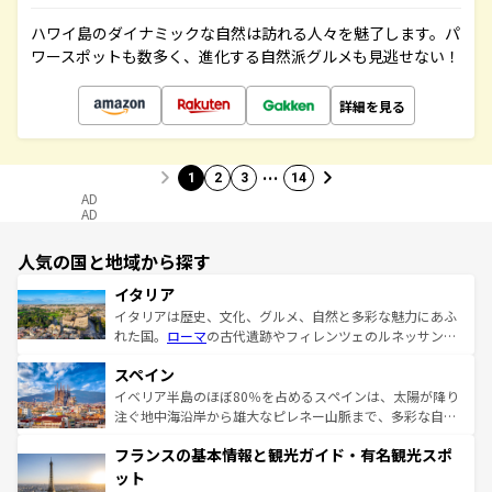
ハワイ島のダイナミックな自然は訪れる人々を魅了します。パ
ワースポットも数多く、進化する自然派グルメも見逃せない！
詳細を見る
…
1
2
3
14
AD
AD
人気の国と地域から探す
イタリア
イタリアは歴史、文化、グルメ、自然と多彩な魅力にあふ
れた国。
ローマ
の古代遺跡やフィレンツェのルネッサンス
美術、ヴェネツィアの運河など、歴史あるスポットはもち
スペイン
ろん、トスカーナの美しい田園風景やアマルフィ海岸の絶
景など、自然景観も見逃せない。観光の合間には、本場の
イベリア半島のほぼ80％を占めるスペインは、太陽が降り
ピザやパスタなど、絶品のイタリア料理を堪能することも
注ぐ地中海沿岸から雄大なピレネー山脈まで、多彩な自然
できる。朝目覚めてから夜眠るまで、すべての瞬間を楽し
と文化が詰まったヨーロッパ屈指の旅行先だ。多様な地域
フランスの基本情報と観光ガイド・有名観光スポ
ませてくれるイタリアで、忘れられない旅をしてみよう！
文化が根付くこの国では、情熱的なフラメンコ、熱気あふ
なお、新着のイタリア情報は
コンテンツ一覧
を参照してほ
れる闘牛、そして美味しいタパスが生活の一部となってい
ット