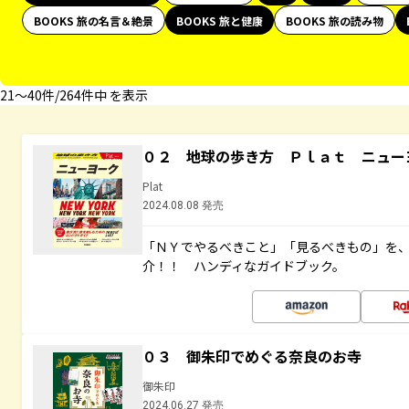
BOOKS 旅の名言＆絶景
BOOKS 旅と健康
BOOKS 旅の読み物
21〜40件/264件中 を表示
０２ 地球の歩き方 Ｐｌａｔ ニュー
Plat
2024.08.08 発売
「ＮＹでやるべきこと」「見るべきもの」を
介！！ ハンディなガイドブック。
０３ 御朱印でめぐる奈良のお寺
御朱印
2024.06.27 発売