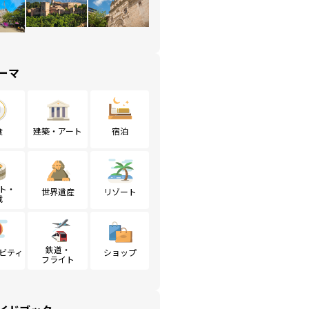
ーマ
食
建築・アート
宿泊
ト・
世界遺産
リゾート
戦
鉄道・
ビティ
ショップ
フライト