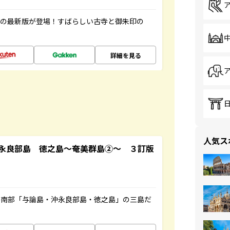
寺の最新版が登場！すばらしい古寺と御朱印の
詳細を見る
人気ス
永良部島 徳之島～奄美群島②～ ３訂版
島南部「与論島・沖永良部島・徳之島」の三島だ