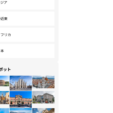
アジア
中近東
アフリカ
日本
ポット