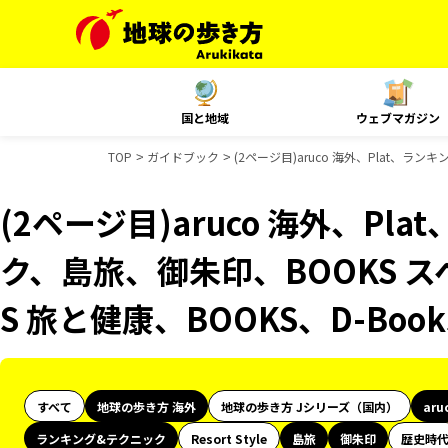
国と地域
ウェブマガジン
TOP
ガイドブック
(2ページ目)aruco 海外、Plat、ラ
(2ページ目)aruco 海外、Pl
ク、島旅、御朱印、BOOKS ス
S 旅と健康、BOOKS、D-Bo
すべて
地球の歩き方 海外
地球の歩き方 Jシリーズ（国内）
aru
ランキング&テクニック
Resort Style
島旅
御朱印
歴史時