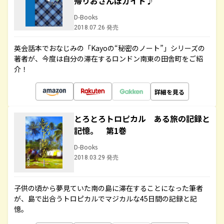
帰りおさんぽガイド♪
D-Books
2018.07.26 発売
英会話本でおなじみの「Kayoの“秘密のノート”」シリーズの
著者が、今度は自分の滞在するロンドン南東の田舎町をご紹
介！
詳細を見る
とろとろトロピカル ある旅の記録と
記憶。 第1巻
D-Books
2018.03.29 発売
子供の頃から夢見ていた南の島に滞在することになった筆者
が、島で出合うトロピカルでマジカルな45日間の記録と記
憶。