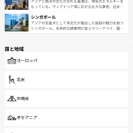
ひ現地で味わいたい。どの地域を訪れてもあたたかい人々
帯で自然と触れ合い、南部ではプーケットやクラビの美し
アジアと西洋の文化が交わる香港は、特有のエネルギーを
が旅行者を迎えてくれるので、きっと忘れられない旅にな
いビーチでリゾート気分を楽しむことができる。タイ料理
もっている。ヴィクトリア湾に広がる壮大な景色、近未来
るはずだ。 なお、新着のベトナム情報は
コンテンツ一覧
を
は世界的に有名で、屋台から高級レストランまで味覚を刺
的なアートスポット、そして歴史と現代が融合した町並
参照してほしい。
シンガポール
激する。気候は一年中温暖で、どの季節にも異なる楽しみ
み、どこを訪れても感動するはず。観光スポットが密集し
が待っている。親しみやすいタイの人々、仏教を中心とし
ており、効率よく見どころを回れるのも魅力。息をのむよ
アジアの交差点として多文化が融合した独自の魅力を放つ
た文化、そして多様な観光資源が、訪れる旅人を魅了し続
うな絶景から文化的な体験まで、香港を存分に楽しみ尽く
シンガポール。未来的な建築物が並ぶマリーナベイ、歴史
ける。 なお、新着のタイ情報は
コンテンツ一覧
を参照して
そう。 なお、新着の香港情報は
コンテンツ一覧
を参照して
と伝統を感じられるエスニックタウン、多数の緑豊かな公
ほしい。
ほしい。
園や自然保護区など、自然が調和した近代的な景観と文化
の多様性あふれるカラフルな町は、どこを歩いても新しい
国と地域
発見がある。さらに、治安のよさや充実した公共交通機関
も、旅行者にとっては魅力的なポイント。グルメも豊富
で、ホーカーズは地元の風情を楽しめる外せないスポット
ヨーロッパ
だ。訪れる人を飽きさせないシンガポールで、多様な魅力
を体感しよう。 なお、新着のシンガポール情報は
コンテン
ツ一覧
を参照してほしい。
北米
中南米
オセアニア