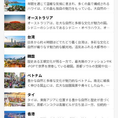
着のスイス情報は
コンテンツ一覧
を参照してほしい。
ンメントが詰まった刺激的なスポットだ。一方、アメリカ
年間を通じて温暖な気候に恵まれ、多くの島で構成される
西部には大自然が広がり、グランドキャニオンやイエロー
ハワイは、どの島も独自の魅力をもっている。大自然の神
ストーン国立公園といった絶景が堪能できる。さらに、南
秘を感じたいなら、火山が生み出した壮大な景観を誇るハ
オーストラリア
部のニューオーリンズでは、音楽と美食が融合した独特の
ワイ島は見逃せない。また、定番の観光地といえばオアフ
文化が魅力。旅行者はアメリカの各地域で異なる魅力を楽
島だが、静かな自然を求めるならマウイ島やカウアイ島が
オーストラリアは、壮大な自然と多様な文化が魅力の国。
しみながら、その多様性と豊かな歴史を感じることができ
おすすめ。エメラルドグリーンに輝く海をはじめ、豊かな
シドニーのシンボルであるシドニー・オペラハウス、オー
るだろう。車でのロードトリップや列車の旅も、アメリカ
文化や歴史が息づいている。「アロハスピリット」と呼ば
ストラリア東海岸北部に広がる大サンゴ礁地帯グレートバ
ならではの贅沢な旅のスタイルだ。 なお、新着のアメリカ
台湾
れるおもてなしの心で訪れる人々を迎えてくれるハワイの
リアリーフや大陸中央部にそびえるウルル（エアーズロッ
情報は
コンテンツ一覧
を参照してほしい。
人々、おいしいローカルフードやハワイアンミュージッ
ク）、タスマニアの美しい原生林やケアンズの熱帯雨林な
日本から約４時間ほどでたどり着く台湾は、多彩な文化と
ク、伝統的なフラダンスなど、すべてがハワイの魅力を彩
ど、見どころがたくさん。また、カフェやワイン、オージ
自然が織りなす魅力的な観光地。活気あふれる大都市の台
っている。訪れるたびに新しい発見と感動が待っているハ
ービーフなどの食文化も豊かで、美味しいものであふれて
北やノスタルジックな町並みが人気な九份（ジォウフェ
ワイを、存分に味わってほしい。 なお、新着のハワイ情報
韓国
いる。アクティビティも充実しており、サーフィンやダイ
ン）、静ひつな山岳地帯である台湾東部など、都市の喧騒
は
コンテンツ一覧
を参照してほしい。
ビング、ハイキングなど、アウトドア好きにはたまらな
と山間の静けさが共存しており、訪れる人に新しい発見と
歴史ある王朝文化が残る一方で、最先端のファッションやK
い。オーストラリアの多彩な魅力を存分に味わいつくそ
驚きをもたらしてくれる。また、奥深い台湾の食文化も魅
-POPで世界を席巻している韓国。首都ソウルの宮殿や伝統
う。 なお、新着のオーストラリア情報は
コンテンツ一覧
を
力で、夜市などの屋台グルメから高級料理、ヘルシーで美
家屋が並ぶエリアでは韓国の歴史と文化に浸ることがで
参照してほしい。
ベトナム
容にもいいと評判のスイーツなど、バラエティ豊かな料理
き、地方に足を延ばせば四季折々の自然美を楽しむことが
が味わえる。 なお、新着の台湾情報は
コンテンツ一覧
を参
できる。そして、キムチや焼肉、絶品のストリートフード
豊かな自然と多様な文化が魅力的なベトナム。南北に細長
照してほしい。
まで、さまざまな韓国料理が待っている。夜には、韓国な
く伸びる国土には、広大な田園風景や青々とした山々、世
らではのナイトライフも堪能できる。あたたかいホスピタ
界遺産に登録された壮大な自然景観が点在し、都市部では
タイ
リティに包まれながら、韓国の多彩な魅力を心ゆくまで味
急速な発展と共に伝統が息づく。ハノイの古い町並みやホ
わってみてほしい。 なお、新着の韓国情報は
コンテンツ一
ーチミン市のフランス統治時代の建物も、独特の雰囲気を
タイは、東南アジアに位置する豊かな自然と歴史が息づく
覧
を参照してほしい。
醸し出している。また、バラエティの豊かさとおいしさで
国だ。首都バンコクは高層ビルが立ち並ぶ一方、伝統的な
世界中の食通を魅了してやまないベトナム料理も魅力のひ
寺院や市場がいたるところに点在し、古きよき文化と現代
香港
とつ。フォーやバインミー、ベトナムコーヒーなどは、ぜ
の活気が交差している。北部ではチェンマイなどの山岳地