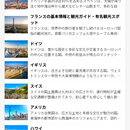
景など、自然景観も見逃せない。観光の合間には、本場の
イベリア半島のほぼ80％を占めるスペインは、太陽が降り
ピザやパスタなど、絶品のイタリア料理を堪能することも
注ぐ地中海沿岸から雄大なピレネー山脈まで、多彩な自然
できる。朝目覚めてから夜眠るまで、すべての瞬間を楽し
と文化が詰まったヨーロッパ屈指の旅行先だ。多様な地域
フランスの基本情報と観光ガイド・有名観光スポ
ませてくれるイタリアで、忘れられない旅をしてみよう！
文化が根付くこの国では、情熱的なフラメンコ、熱気あふ
なお、新着のイタリア情報は
コンテンツ一覧
を参照してほ
れる闘牛、そして美味しいタパスが生活の一部となってい
ット
しい。
る。首都マドリードの洗練された雰囲気や、バルセロナの
フランスは、世界中の旅行者を魅了し続けるヨーロッパ屈
アートに溢れた街角から、地方では古代ローマ遺跡や中世
指の観光地だ。首都パリのエッフェル塔やルーブル美術館
の城塞都市、穏やかなビーチリゾートまで多彩な表情を見
といった象徴的なスポットから、田舎町の古風な美しさま
せる。地方によって風土や気候が異なるスペインはその個
ドイツ
で、幅広い魅力が詰まっている。華麗な宮殿、歴史的な大
性で訪れる人を魅了する。 なお、新着のスペイン情報は
コ
聖堂、美しいビーチ、そして豊かな自然が、訪れる者を心
ドイツは、豊かな歴史と多彩な文化が交差するヨーロッパ
ンテンツ一覧
を参照してほしい。
から魅了する。また、フランスは美食の国としても知ら
の中心に位置する国。中世の街並みが残るロマンチック街
れ、フランス料理はユネスコ無形文化遺産にも登録されて
道から、未来を先取りするようなモダンな都市まで多様な
イギリス
いる。シャンパンの発祥地であるランス、プロヴァンスの
顔を持つこの国は、どこを歩いても飽きることがない。ベ
香り高いラベンダー畑など、多彩な楽しみ方が可能だ。さ
ルリンの文化的活気、バイエルン州のアルプスの絶景、そ
イギリスは、古きよき伝統と最先端が共存する国。ウェス
らに、パリ以外の地域にも魅力が溢れており、どの街角に
してライン川沿いのワイン畑といった風景は必見。ビール
トミンスター寺院や大英博物館のようなランドマーク、歴
も豊かな歴史と文化が息づいている。パリ以外の個性あふ
とソーセージを味わいながら地元の人と過ごす楽しい時間
史ある大学都市、美しい丘陵地帯や牧歌的な風景など、エ
れる地方に足を運ぶとそれぞれで全く異なる文化を体験で
スイス
は、お酒好きな人にはぜひ体験してほしい。 なお、新着の
リアごとに異なる魅力がある。また、優雅なアフタヌーン
きるだろう。 なお、新着のフランス情報は
コンテンツ一覧
ドイツ情報は
コンテンツ一覧
を参照してほしい。
ティー、ビール好きにはたまらない英国パブ、サッカー観
スイスの国土面積は九州ほどの広さだが、運行時刻が正確
を参照してほしい。
戦など、本場だからこそできる体験も豊富。イギリスを旅
な交通網が整備されており、初心者でも安心して個人旅行
して楽しみつくそう。 なお、新着のイギリス情報は
コンテ
を楽しめる。日本同様に時刻表どおりの旅が可能だ。中世
アメリカ
ンツ一覧
を参照してほしい。
の建物がそのまま残る町や、スイスならではのユニークな
博物館もあり、アルプス観光だけでなく町歩きも満喫する
アメリカ合衆国は、広大な土地と多様な文化が魅力の国。
ことができる。国民の所得が高いため物価も高いが、旅行
東海岸の都市部から西海岸のカリフォルニアまで、訪れる
者向けの交通パス提供のサービスもあり、うまく活用すれ
場所ごとに異なる風景と体験が待っている。ニューヨーク
ハワイ
ば市内交通費無料で観光を楽しむこともできる。 なお、新
のような巨大都市は、観光、ショッピング、エンターテイ