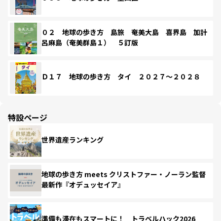
０２ 地球の歩き方 島旅 奄美大島 喜界島 加計
呂麻島（奄美群島１） ５訂版
Ｄ１７ 地球の歩き方 タイ ２０２７～２０２８
特設ページ
世界遺産ランキング
地球の歩き方 meets クリストファー・ノーラン監督
最新作『オデュッセイア』
準備も滞在もスマートに！ トラベルハック2026