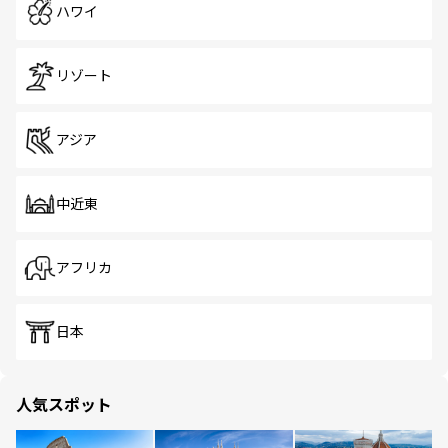
ハワイ
リゾート
アジア
中近東
アフリカ
日本
人気スポット