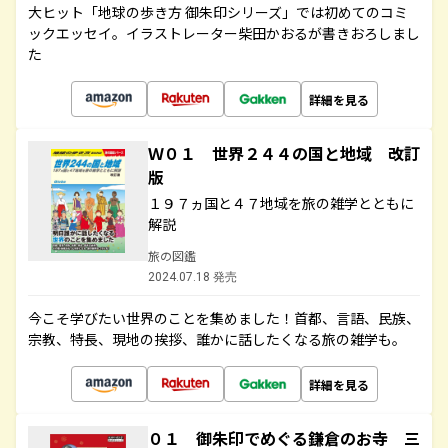
大ヒット「地球の歩き方 御朱印シリーズ」では初めてのコミ
ックエッセイ。イラストレーター柴田かおるが書きおろしまし
た
詳細を見る
Ｗ０１ 世界２４４の国と地域 改訂
版
１９７ヵ国と４７地域を旅の雑学とともに
解説
旅の図鑑
2024.07.18 発売
今こそ学びたい世界のことを集めました！首都、言語、民族、
宗教、特長、現地の挨拶、誰かに話したくなる旅の雑学も。
詳細を見る
０１ 御朱印でめぐる鎌倉のお寺 三