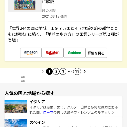
に解説
旅の図鑑
2021.03.18 発売
『世界244の国と地域 １９７ヵ国と４７地域を旅の雑学とと
もに解説』に続く、「地球の歩き方」の図鑑シリーズ第２弾が
登場！
詳細を見る
…
1
2
3
15
AD
AD
人気の国と地域から探す
イタリア
イタリアは歴史、文化、グルメ、自然と多彩な魅力にあふ
れた国。
ローマ
の古代遺跡やフィレンツェのルネッサンス
美術、ヴェネツィアの運河など、歴史あるスポットはもち
スペイン
ろん、トスカーナの美しい田園風景やアマルフィ海岸の絶