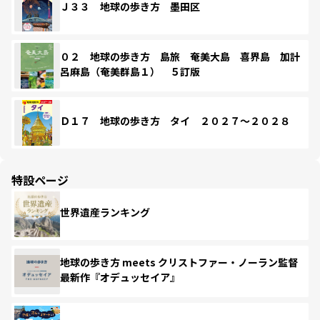
Ｊ３３ 地球の歩き方 墨田区
０２ 地球の歩き方 島旅 奄美大島 喜界島 加計
呂麻島（奄美群島１） ５訂版
Ｄ１７ 地球の歩き方 タイ ２０２７～２０２８
特設ページ
世界遺産ランキング
地球の歩き方 meets クリストファー・ノーラン監督
最新作『オデュッセイア』