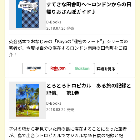
すてきな田舎町へ～ロンドンからの日
帰りおさんぽガイド♪
D-Books
2018.07.26 発売
英会話本でおなじみの「Kayoの“秘密のノート”」シリーズの
著者が、今度は自分の滞在するロンドン南東の田舎町をご紹
介！
詳細を見る
とろとろトロピカル ある旅の記録と
記憶。 第1巻
D-Books
2018.03.29 発売
子供の頃から夢見ていた南の島に滞在することになった筆者
が、島で出合うトロピカルでマジカルな45日間の記録と記