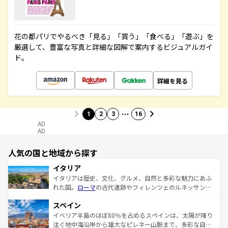
花の都パリでやるべき「見る」「買う」「食べる」「遊ぶ」を
厳選して、豊富な写真と詳細な図解で案内するビジュアルガイ
ド。
詳細を見る
…
1
2
3
16
AD
AD
人気の国と地域から探す
イタリア
イタリアは歴史、文化、グルメ、自然と多彩な魅力にあふ
れた国。
ローマ
の古代遺跡やフィレンツェのルネッサンス
美術、ヴェネツィアの運河など、歴史あるスポットはもち
スペイン
ろん、トスカーナの美しい田園風景やアマルフィ海岸の絶
景など、自然景観も見逃せない。観光の合間には、本場の
イベリア半島のほぼ80％を占めるスペインは、太陽が降り
ピザやパスタなど、絶品のイタリア料理を堪能することも
注ぐ地中海沿岸から雄大なピレネー山脈まで、多彩な自然