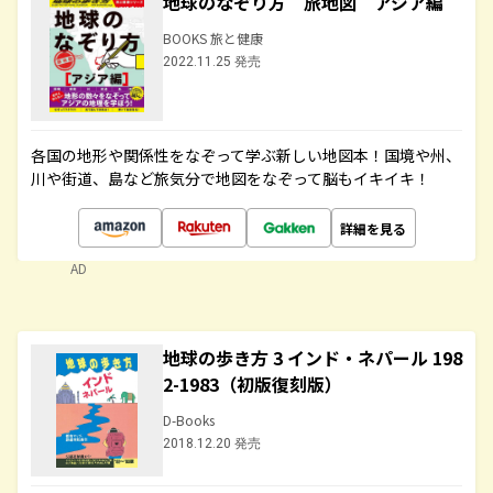
地球のなぞり方 旅地図 アジア編
BOOKS 旅と健康
2022.11.25 発売
各国の地形や関係性をなぞって学ぶ新しい地図本！国境や州、
川や街道、島など旅気分で地図をなぞって脳もイキイキ！
詳細を見る
AD
地球の歩き方 3 インド・ネパール 198
2-1983（初版復刻版）
D-Books
2018.12.20 発売