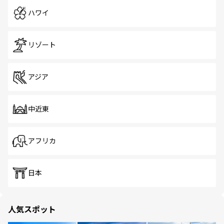
ハワイ
リゾート
アジア
中近東
アフリカ
日本
人気スポット