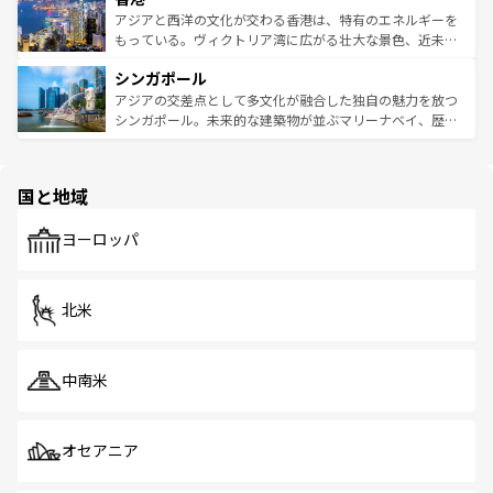
ひ現地で味わいたい。どの地域を訪れてもあたたかい人々
帯で自然と触れ合い、南部ではプーケットやクラビの美し
アジアと西洋の文化が交わる香港は、特有のエネルギーを
が旅行者を迎えてくれるので、きっと忘れられない旅にな
いビーチでリゾート気分を楽しむことができる。タイ料理
もっている。ヴィクトリア湾に広がる壮大な景色、近未来
るはずだ。 なお、新着のベトナム情報は
コンテンツ一覧
を
は世界的に有名で、屋台から高級レストランまで味覚を刺
的なアートスポット、そして歴史と現代が融合した町並
参照してほしい。
シンガポール
激する。気候は一年中温暖で、どの季節にも異なる楽しみ
み、どこを訪れても感動するはず。観光スポットが密集し
が待っている。親しみやすいタイの人々、仏教を中心とし
ており、効率よく見どころを回れるのも魅力。息をのむよ
アジアの交差点として多文化が融合した独自の魅力を放つ
た文化、そして多様な観光資源が、訪れる旅人を魅了し続
うな絶景から文化的な体験まで、香港を存分に楽しみ尽く
シンガポール。未来的な建築物が並ぶマリーナベイ、歴史
ける。 なお、新着のタイ情報は
コンテンツ一覧
を参照して
そう。 なお、新着の香港情報は
コンテンツ一覧
を参照して
と伝統を感じられるエスニックタウン、多数の緑豊かな公
ほしい。
ほしい。
園や自然保護区など、自然が調和した近代的な景観と文化
の多様性あふれるカラフルな町は、どこを歩いても新しい
国と地域
発見がある。さらに、治安のよさや充実した公共交通機関
も、旅行者にとっては魅力的なポイント。グルメも豊富
で、ホーカーズは地元の風情を楽しめる外せないスポット
ヨーロッパ
だ。訪れる人を飽きさせないシンガポールで、多様な魅力
を体感しよう。 なお、新着のシンガポール情報は
コンテン
ツ一覧
を参照してほしい。
北米
中南米
オセアニア