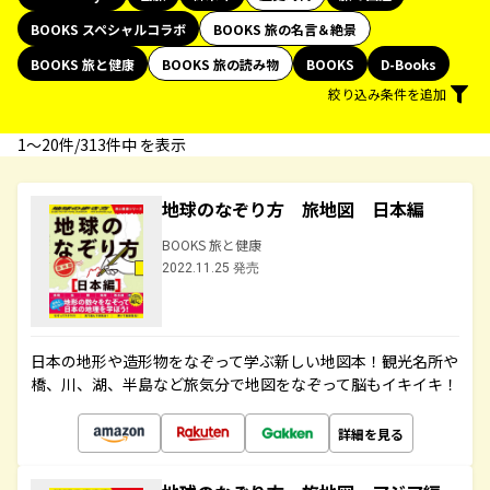
BOOKS スペシャルコラボ
BOOKS 旅の名言＆絶景
BOOKS 旅と健康
BOOKS 旅の読み物
BOOKS
D-Books
絞り込み条件を追加
1〜20件/313件中 を表示
地球のなぞり方 旅地図 日本編
BOOKS 旅と健康
2022.11.25 発売
日本の地形や造形物をなぞって学ぶ新しい地図本！観光名所や
橋、川、湖、半島など旅気分で地図をなぞって脳もイキイキ！
詳細を見る