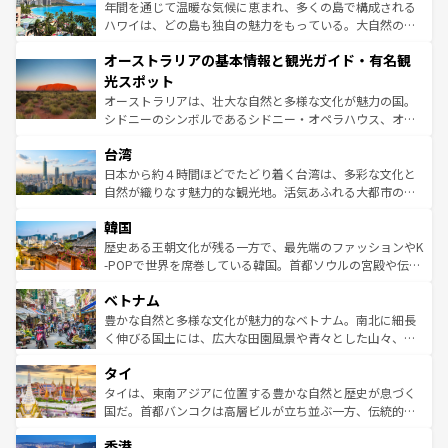
ンメントが詰まった刺激的なスポットだ。一方、アメリカ
年間を通じて温暖な気候に恵まれ、多くの島で構成される
西部には大自然が広がり、グランドキャニオンやイエロー
ハワイは、どの島も独自の魅力をもっている。大自然の神
ストーン国立公園といった絶景が堪能できる。さらに、南
秘を感じたいなら、火山が生み出した壮大な景観を誇るハ
オーストラリアの基本情報と観光ガイド・有名観
部のニューオーリンズでは、音楽と美食が融合した独特の
ワイ島は見逃せない。また、定番の観光地といえばオアフ
文化が魅力。旅行者はアメリカの各地域で異なる魅力を楽
島だが、静かな自然を求めるならマウイ島やカウアイ島が
光スポット
しみながら、その多様性と豊かな歴史を感じることができ
おすすめ。エメラルドグリーンに輝く海をはじめ、豊かな
オーストラリアは、壮大な自然と多様な文化が魅力の国。
るだろう。車でのロードトリップや列車の旅も、アメリカ
文化や歴史が息づいている。「アロハスピリット」と呼ば
シドニーのシンボルであるシドニー・オペラハウス、オー
ならではの贅沢な旅のスタイルだ。 なお、新着のアメリカ
れるおもてなしの心で訪れる人々を迎えてくれるハワイの
ストラリア東海岸北部に広がる大サンゴ礁地帯グレートバ
情報は
コンテンツ一覧
を参照してほしい。
人々、おいしいローカルフードやハワイアンミュージッ
台湾
リアリーフや大陸中央部にそびえるウルル（エアーズロッ
ク、伝統的なフラダンスなど、すべてがハワイの魅力を彩
ク）、タスマニアの美しい原生林やケアンズの熱帯雨林な
日本から約４時間ほどでたどり着く台湾は、多彩な文化と
っている。訪れるたびに新しい発見と感動が待っているハ
ど、見どころがたくさん。また、カフェやワイン、オージ
自然が織りなす魅力的な観光地。活気あふれる大都市の台
ワイを、存分に味わってほしい。 なお、新着のハワイ情報
ービーフなどの食文化も豊かで、美味しいものであふれて
北やノスタルジックな町並みが人気な九份（ジォウフェ
は
コンテンツ一覧
を参照してほしい。
韓国
いる。アクティビティも充実しており、サーフィンやダイ
ン）、静ひつな山岳地帯である台湾東部など、都市の喧騒
ビング、ハイキングなど、アウトドア好きにはたまらな
と山間の静けさが共存しており、訪れる人に新しい発見と
歴史ある王朝文化が残る一方で、最先端のファッションやK
い。オーストラリアの多彩な魅力を存分に味わいつくそ
驚きをもたらしてくれる。また、奥深い台湾の食文化も魅
-POPで世界を席巻している韓国。首都ソウルの宮殿や伝統
う。 なお、新着のオーストラリア情報は
コンテンツ一覧
を
力で、夜市などの屋台グルメから高級料理、ヘルシーで美
家屋が並ぶエリアでは韓国の歴史と文化に浸ることがで
参照してほしい。
ベトナム
容にもいいと評判のスイーツなど、バラエティ豊かな料理
き、地方に足を延ばせば四季折々の自然美を楽しむことが
が味わえる。 なお、新着の台湾情報は
コンテンツ一覧
を参
できる。そして、キムチや焼肉、絶品のストリートフード
豊かな自然と多様な文化が魅力的なベトナム。南北に細長
照してほしい。
まで、さまざまな韓国料理が待っている。夜には、韓国な
く伸びる国土には、広大な田園風景や青々とした山々、世
らではのナイトライフも堪能できる。あたたかいホスピタ
界遺産に登録された壮大な自然景観が点在し、都市部では
タイ
リティに包まれながら、韓国の多彩な魅力を心ゆくまで味
急速な発展と共に伝統が息づく。ハノイの古い町並みやホ
わってみてほしい。 なお、新着の韓国情報は
コンテンツ一
ーチミン市のフランス統治時代の建物も、独特の雰囲気を
タイは、東南アジアに位置する豊かな自然と歴史が息づく
覧
を参照してほしい。
醸し出している。また、バラエティの豊かさとおいしさで
国だ。首都バンコクは高層ビルが立ち並ぶ一方、伝統的な
世界中の食通を魅了してやまないベトナム料理も魅力のひ
寺院や市場がいたるところに点在し、古きよき文化と現代
香港
とつ。フォーやバインミー、ベトナムコーヒーなどは、ぜ
の活気が交差している。北部ではチェンマイなどの山岳地