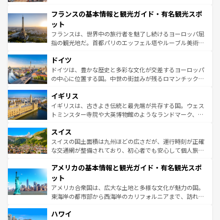
できる。朝目覚めてから夜眠るまで、すべての瞬間を楽し
と文化が詰まったヨーロッパ屈指の旅行先だ。多様な地域
フランスの基本情報と観光ガイド・有名観光スポ
ませてくれるイタリアで、忘れられない旅をしてみよう！
文化が根付くこの国では、情熱的なフラメンコ、熱気あふ
なお、新着のイタリア情報は
コンテンツ一覧
を参照してほ
れる闘牛、そして美味しいタパスが生活の一部となってい
ット
しい。
る。首都マドリードの洗練された雰囲気や、バルセロナの
フランスは、世界中の旅行者を魅了し続けるヨーロッパ屈
アートに溢れた街角から、地方では古代ローマ遺跡や中世
指の観光地だ。首都パリのエッフェル塔やルーブル美術館
の城塞都市、穏やかなビーチリゾートまで多彩な表情を見
といった象徴的なスポットから、田舎町の古風な美しさま
せる。地方によって風土や気候が異なるスペインはその個
ドイツ
で、幅広い魅力が詰まっている。華麗な宮殿、歴史的な大
性で訪れる人を魅了する。 なお、新着のスペイン情報は
コ
聖堂、美しいビーチ、そして豊かな自然が、訪れる者を心
ドイツは、豊かな歴史と多彩な文化が交差するヨーロッパ
ンテンツ一覧
を参照してほしい。
から魅了する。また、フランスは美食の国としても知ら
の中心に位置する国。中世の街並みが残るロマンチック街
れ、フランス料理はユネスコ無形文化遺産にも登録されて
道から、未来を先取りするようなモダンな都市まで多様な
イギリス
いる。シャンパンの発祥地であるランス、プロヴァンスの
顔を持つこの国は、どこを歩いても飽きることがない。ベ
香り高いラベンダー畑など、多彩な楽しみ方が可能だ。さ
ルリンの文化的活気、バイエルン州のアルプスの絶景、そ
イギリスは、古きよき伝統と最先端が共存する国。ウェス
らに、パリ以外の地域にも魅力が溢れており、どの街角に
してライン川沿いのワイン畑といった風景は必見。ビール
トミンスター寺院や大英博物館のようなランドマーク、歴
も豊かな歴史と文化が息づいている。パリ以外の個性あふ
とソーセージを味わいながら地元の人と過ごす楽しい時間
史ある大学都市、美しい丘陵地帯や牧歌的な風景など、エ
れる地方に足を運ぶとそれぞれで全く異なる文化を体験で
スイス
は、お酒好きな人にはぜひ体験してほしい。 なお、新着の
リアごとに異なる魅力がある。また、優雅なアフタヌーン
きるだろう。 なお、新着のフランス情報は
コンテンツ一覧
ドイツ情報は
コンテンツ一覧
を参照してほしい。
ティー、ビール好きにはたまらない英国パブ、サッカー観
スイスの国土面積は九州ほどの広さだが、運行時刻が正確
を参照してほしい。
戦など、本場だからこそできる体験も豊富。イギリスを旅
な交通網が整備されており、初心者でも安心して個人旅行
して楽しみつくそう。 なお、新着のイギリス情報は
コンテ
を楽しめる。日本同様に時刻表どおりの旅が可能だ。中世
アメリカの基本情報と観光ガイド・有名観光スポ
ンツ一覧
を参照してほしい。
の建物がそのまま残る町や、スイスならではのユニークな
博物館もあり、アルプス観光だけでなく町歩きも満喫する
ット
ことができる。国民の所得が高いため物価も高いが、旅行
アメリカ合衆国は、広大な土地と多様な文化が魅力の国。
者向けの交通パス提供のサービスもあり、うまく活用すれ
東海岸の都市部から西海岸のカリフォルニアまで、訪れる
ば市内交通費無料で観光を楽しむこともできる。 なお、新
場所ごとに異なる風景と体験が待っている。ニューヨーク
着のスイス情報は
コンテンツ一覧
を参照してほしい。
ハワイ
のような巨大都市は、観光、ショッピング、エンターテイ