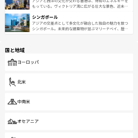
帯で自然と触れ合い、南部ではプーケットやクラビの美し
アジアと西洋の文化が交わる香港は、特有のエネルギーを
が旅行者を迎えてくれるので、きっと忘れられない旅にな
いビーチでリゾート気分を楽しむことができる。タイ料理
もっている。ヴィクトリア湾に広がる壮大な景色、近未来
るはずだ。 なお、新着のベトナム情報は
コンテンツ一覧
を
は世界的に有名で、屋台から高級レストランまで味覚を刺
的なアートスポット、そして歴史と現代が融合した町並
参照してほしい。
シンガポール
激する。気候は一年中温暖で、どの季節にも異なる楽しみ
み、どこを訪れても感動するはず。観光スポットが密集し
が待っている。親しみやすいタイの人々、仏教を中心とし
ており、効率よく見どころを回れるのも魅力。息をのむよ
アジアの交差点として多文化が融合した独自の魅力を放つ
た文化、そして多様な観光資源が、訪れる旅人を魅了し続
うな絶景から文化的な体験まで、香港を存分に楽しみ尽く
シンガポール。未来的な建築物が並ぶマリーナベイ、歴史
ける。 なお、新着のタイ情報は
コンテンツ一覧
を参照して
そう。 なお、新着の香港情報は
コンテンツ一覧
を参照して
と伝統を感じられるエスニックタウン、多数の緑豊かな公
ほしい。
ほしい。
園や自然保護区など、自然が調和した近代的な景観と文化
の多様性あふれるカラフルな町は、どこを歩いても新しい
国と地域
発見がある。さらに、治安のよさや充実した公共交通機関
も、旅行者にとっては魅力的なポイント。グルメも豊富
で、ホーカーズは地元の風情を楽しめる外せないスポット
ヨーロッパ
だ。訪れる人を飽きさせないシンガポールで、多様な魅力
を体感しよう。 なお、新着のシンガポール情報は
コンテン
ツ一覧
を参照してほしい。
北米
中南米
オセアニア