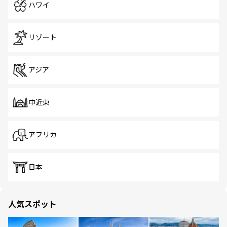
ハワイ
リゾート
アジア
中近東
アフリカ
日本
人気スポット