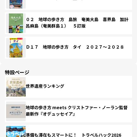
０２ 地球の歩き方 島旅 奄美大島 喜界島 加計
呂麻島（奄美群島１） ５訂版
Ｄ１７ 地球の歩き方 タイ ２０２７～２０２８
特設ページ
世界遺産ランキング
地球の歩き方 meets クリストファー・ノーラン監督
最新作『オデュッセイア』
準備も滞在もスマートに！ トラベルハック2026