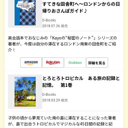
すてきな田舎町へ～ロンドンからの日
帰りおさんぽガイド♪
D-Books
2018.07.26 発売
英会話本でおなじみの「Kayoの“秘密のノート”」シリーズの
著者が、今度は自分の滞在するロンドン南東の田舎町をご紹
介！
詳細を見る
とろとろトロピカル ある旅の記録と
記憶。 第1巻
D-Books
2018.03.29 発売
子供の頃から夢見ていた南の島に滞在することになった筆者
が、島で出合うトロピカルでマジカルな45日間の記録と記