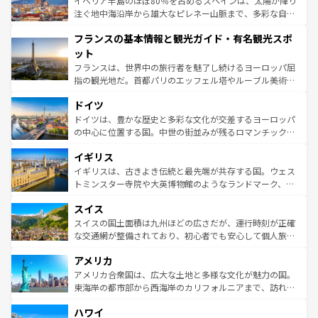
イベリア半島のほぼ80％を占めるスペインは、太陽が降り
ピザやパスタなど、絶品のイタリア料理を堪能することも
注ぐ地中海沿岸から雄大なピレネー山脈まで、多彩な自然
できる。朝目覚めてから夜眠るまで、すべての瞬間を楽し
と文化が詰まったヨーロッパ屈指の旅行先だ。多様な地域
フランスの基本情報と観光ガイド・有名観光スポ
ませてくれるイタリアで、忘れられない旅をしてみよう！
文化が根付くこの国では、情熱的なフラメンコ、熱気あふ
なお、新着のイタリア情報は
コンテンツ一覧
を参照してほ
れる闘牛、そして美味しいタパスが生活の一部となってい
ット
しい。
る。首都マドリードの洗練された雰囲気や、バルセロナの
フランスは、世界中の旅行者を魅了し続けるヨーロッパ屈
アートに溢れた街角から、地方では古代ローマ遺跡や中世
指の観光地だ。首都パリのエッフェル塔やルーブル美術館
の城塞都市、穏やかなビーチリゾートまで多彩な表情を見
といった象徴的なスポットから、田舎町の古風な美しさま
せる。地方によって風土や気候が異なるスペインはその個
ドイツ
で、幅広い魅力が詰まっている。華麗な宮殿、歴史的な大
性で訪れる人を魅了する。 なお、新着のスペイン情報は
コ
聖堂、美しいビーチ、そして豊かな自然が、訪れる者を心
ドイツは、豊かな歴史と多彩な文化が交差するヨーロッパ
ンテンツ一覧
を参照してほしい。
から魅了する。また、フランスは美食の国としても知ら
の中心に位置する国。中世の街並みが残るロマンチック街
れ、フランス料理はユネスコ無形文化遺産にも登録されて
道から、未来を先取りするようなモダンな都市まで多様な
イギリス
いる。シャンパンの発祥地であるランス、プロヴァンスの
顔を持つこの国は、どこを歩いても飽きることがない。ベ
香り高いラベンダー畑など、多彩な楽しみ方が可能だ。さ
ルリンの文化的活気、バイエルン州のアルプスの絶景、そ
イギリスは、古きよき伝統と最先端が共存する国。ウェス
らに、パリ以外の地域にも魅力が溢れており、どの街角に
してライン川沿いのワイン畑といった風景は必見。ビール
トミンスター寺院や大英博物館のようなランドマーク、歴
も豊かな歴史と文化が息づいている。パリ以外の個性あふ
とソーセージを味わいながら地元の人と過ごす楽しい時間
史ある大学都市、美しい丘陵地帯や牧歌的な風景など、エ
れる地方に足を運ぶとそれぞれで全く異なる文化を体験で
スイス
は、お酒好きな人にはぜひ体験してほしい。 なお、新着の
リアごとに異なる魅力がある。また、優雅なアフタヌーン
きるだろう。 なお、新着のフランス情報は
コンテンツ一覧
ドイツ情報は
コンテンツ一覧
を参照してほしい。
ティー、ビール好きにはたまらない英国パブ、サッカー観
スイスの国土面積は九州ほどの広さだが、運行時刻が正確
を参照してほしい。
戦など、本場だからこそできる体験も豊富。イギリスを旅
な交通網が整備されており、初心者でも安心して個人旅行
して楽しみつくそう。 なお、新着のイギリス情報は
コンテ
を楽しめる。日本同様に時刻表どおりの旅が可能だ。中世
アメリカ
ンツ一覧
を参照してほしい。
の建物がそのまま残る町や、スイスならではのユニークな
博物館もあり、アルプス観光だけでなく町歩きも満喫する
アメリカ合衆国は、広大な土地と多様な文化が魅力の国。
ことができる。国民の所得が高いため物価も高いが、旅行
東海岸の都市部から西海岸のカリフォルニアまで、訪れる
者向けの交通パス提供のサービスもあり、うまく活用すれ
場所ごとに異なる風景と体験が待っている。ニューヨーク
ハワイ
ば市内交通費無料で観光を楽しむこともできる。 なお、新
のような巨大都市は、観光、ショッピング、エンターテイ