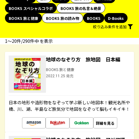
BOOKS スペシャルコラボ
BOOKS 旅の名言＆絶景
BOOKS 旅と健康
BOOKS 旅の読み物
BOOKS
D-Books
絞り込み条件を追加
1〜20件/290件中 を表示
地球のなぞり方 旅地図 日本編
BOOKS 旅と健康
2022.11.25 発売
日本の地形や造形物をなぞって学ぶ新しい地図本！観光名所や
橋、川、湖、半島など旅気分で地図をなぞって脳もイキイキ！
詳細を見る