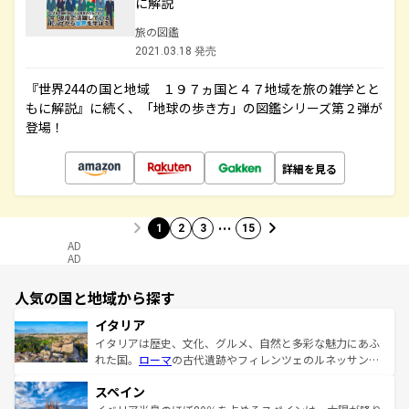
に解説
旅の図鑑
2021.03.18 発売
『世界244の国と地域 １９７ヵ国と４７地域を旅の雑学とと
もに解説』に続く、「地球の歩き方」の図鑑シリーズ第２弾が
登場！
詳細を見る
…
1
2
3
15
AD
AD
人気の国と地域から探す
イタリア
イタリアは歴史、文化、グルメ、自然と多彩な魅力にあふ
れた国。
ローマ
の古代遺跡やフィレンツェのルネッサンス
美術、ヴェネツィアの運河など、歴史あるスポットはもち
スペイン
ろん、トスカーナの美しい田園風景やアマルフィ海岸の絶
景など、自然景観も見逃せない。観光の合間には、本場の