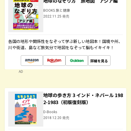
地球のなぞり方 旅地図 アジア編
BOOKS 旅と健康
2022.11.25 発売
各国の地形や関係性をなぞって学ぶ新しい地図本！国境や州、
川や街道、島など旅気分で地図をなぞって脳もイキイキ！
詳細を見る
AD
地球の歩き方 3 インド・ネパール 198
2-1983（初版復刻版）
D-Books
2018.12.20 発売