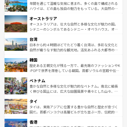
着のスイス情報は
コンテンツ一覧
を参照してほしい。
ンメントが詰まった刺激的なスポットだ。一方、アメリカ
年間を通じて温暖な気候に恵まれ、多くの島で構成される
西部には大自然が広がり、グランドキャニオンやイエロー
ハワイは、どの島も独自の魅力をもっている。大自然の神
ストーン国立公園といった絶景が堪能できる。さらに、南
秘を感じたいなら、火山が生み出した壮大な景観を誇るハ
オーストラリア
部のニューオーリンズでは、音楽と美食が融合した独特の
ワイ島は見逃せない。また、定番の観光地といえばオアフ
文化が魅力。旅行者はアメリカの各地域で異なる魅力を楽
島だが、静かな自然を求めるならマウイ島やカウアイ島が
オーストラリアは、壮大な自然と多様な文化が魅力の国。
しみながら、その多様性と豊かな歴史を感じることができ
おすすめ。エメラルドグリーンに輝く海をはじめ、豊かな
シドニーのシンボルであるシドニー・オペラハウス、オー
るだろう。車でのロードトリップや列車の旅も、アメリカ
文化や歴史が息づいている。「アロハスピリット」と呼ば
ストラリア東海岸北部に広がる大サンゴ礁地帯グレートバ
ならではの贅沢な旅のスタイルだ。 なお、新着のアメリカ
台湾
れるおもてなしの心で訪れる人々を迎えてくれるハワイの
リアリーフや大陸中央部にそびえるウルル（エアーズロッ
情報は
コンテンツ一覧
を参照してほしい。
人々、おいしいローカルフードやハワイアンミュージッ
ク）、タスマニアの美しい原生林やケアンズの熱帯雨林な
日本から約４時間ほどでたどり着く台湾は、多彩な文化と
ク、伝統的なフラダンスなど、すべてがハワイの魅力を彩
ど、見どころがたくさん。また、カフェやワイン、オージ
自然が織りなす魅力的な観光地。活気あふれる大都市の台
っている。訪れるたびに新しい発見と感動が待っているハ
ービーフなどの食文化も豊かで、美味しいものであふれて
北やノスタルジックな町並みが人気な九份（ジォウフェ
ワイを、存分に味わってほしい。 なお、新着のハワイ情報
韓国
いる。アクティビティも充実しており、サーフィンやダイ
ン）、静ひつな山岳地帯である台湾東部など、都市の喧騒
は
コンテンツ一覧
を参照してほしい。
ビング、ハイキングなど、アウトドア好きにはたまらな
と山間の静けさが共存しており、訪れる人に新しい発見と
歴史ある王朝文化が残る一方で、最先端のファッションやK
い。オーストラリアの多彩な魅力を存分に味わいつくそ
驚きをもたらしてくれる。また、奥深い台湾の食文化も魅
-POPで世界を席巻している韓国。首都ソウルの宮殿や伝統
う。 なお、新着のオーストラリア情報は
コンテンツ一覧
を
力で、夜市などの屋台グルメから高級料理、ヘルシーで美
家屋が並ぶエリアでは韓国の歴史と文化に浸ることがで
参照してほしい。
ベトナム
容にもいいと評判のスイーツなど、バラエティ豊かな料理
き、地方に足を延ばせば四季折々の自然美を楽しむことが
が味わえる。 なお、新着の台湾情報は
コンテンツ一覧
を参
できる。そして、キムチや焼肉、絶品のストリートフード
豊かな自然と多様な文化が魅力的なベトナム。南北に細長
照してほしい。
まで、さまざまな韓国料理が待っている。夜には、韓国な
く伸びる国土には、広大な田園風景や青々とした山々、世
らではのナイトライフも堪能できる。あたたかいホスピタ
界遺産に登録された壮大な自然景観が点在し、都市部では
タイ
リティに包まれながら、韓国の多彩な魅力を心ゆくまで味
急速な発展と共に伝統が息づく。ハノイの古い町並みやホ
わってみてほしい。 なお、新着の韓国情報は
コンテンツ一
ーチミン市のフランス統治時代の建物も、独特の雰囲気を
タイは、東南アジアに位置する豊かな自然と歴史が息づく
覧
を参照してほしい。
醸し出している。また、バラエティの豊かさとおいしさで
国だ。首都バンコクは高層ビルが立ち並ぶ一方、伝統的な
世界中の食通を魅了してやまないベトナム料理も魅力のひ
寺院や市場がいたるところに点在し、古きよき文化と現代
香港
とつ。フォーやバインミー、ベトナムコーヒーなどは、ぜ
の活気が交差している。北部ではチェンマイなどの山岳地
ひ現地で味わいたい。どの地域を訪れてもあたたかい人々