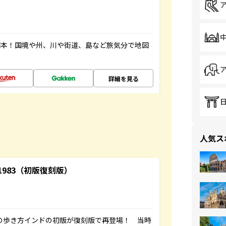
図本！国境や州、川や街道、島など旅気分で地図
詳細を見る
人気ス
-1983（初版復刻版）
球の歩き方インドの初版が復刻版で再登場！ 当時