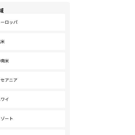
域
ヨーロッパ
北米
中南米
オセアニア
ハワイ
リゾート