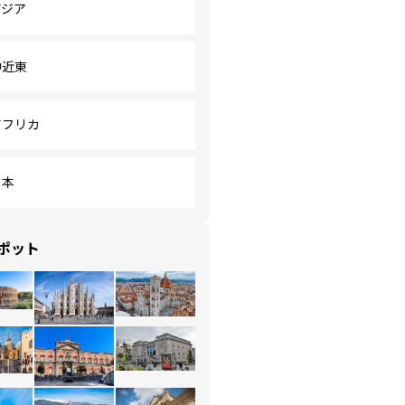
アジア
中近東
アフリカ
日本
ポット