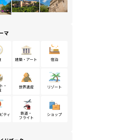
ーマ
食
建築・アート
宿泊
ト・
世界遺産
リゾート
戦
鉄道・
ビティ
ショップ
フライト