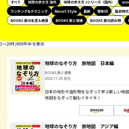
すべて
地球の歩き方 海外
地球の歩き方 Jシリーズ（国内）
aru
ランキング&テクニック
Resort Style
島旅
御朱印
歴史時代
BOOKS 旅の名言＆絶景
BOOKS 旅と健康
BOOKS 旅の読み物
1〜20件/400件中 を表示
地球のなぞり方 旅地図 日本編
BOOKS 旅と健康
2022.11.25 発売
日本の地形や造形物をなぞって学ぶ新しい地
地図をなぞって脳もイキイキ！
地球のなぞり方 旅地図 アジア編