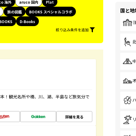
co 海外
aruco 国内
Plat
国と地
旅の図鑑
BOOKS スペシャルコラボ
BOOKS
D-Books
絞り込み条件を追加
図本！観光名所や橋、川、湖、半島など旅気分で
詳細を見る