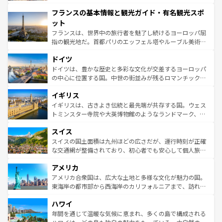
できる。朝目覚めてから夜眠るまで、すべての瞬間を楽し
と文化が詰まったヨーロッパ屈指の旅行先だ。多様な地域
フランスの基本情報と観光ガイド・有名観光スポ
ませてくれるイタリアで、忘れられない旅をしてみよう！
文化が根付くこの国では、情熱的なフラメンコ、熱気あふ
なお、新着のイタリア情報は
コンテンツ一覧
を参照してほ
れる闘牛、そして美味しいタパスが生活の一部となってい
ット
しい。
る。首都マドリードの洗練された雰囲気や、バルセロナの
フランスは、世界中の旅行者を魅了し続けるヨーロッパ屈
アートに溢れた街角から、地方では古代ローマ遺跡や中世
指の観光地だ。首都パリのエッフェル塔やルーブル美術館
の城塞都市、穏やかなビーチリゾートまで多彩な表情を見
といった象徴的なスポットから、田舎町の古風な美しさま
せる。地方によって風土や気候が異なるスペインはその個
ドイツ
で、幅広い魅力が詰まっている。華麗な宮殿、歴史的な大
性で訪れる人を魅了する。 なお、新着のスペイン情報は
コ
聖堂、美しいビーチ、そして豊かな自然が、訪れる者を心
ドイツは、豊かな歴史と多彩な文化が交差するヨーロッパ
ンテンツ一覧
を参照してほしい。
から魅了する。また、フランスは美食の国としても知ら
の中心に位置する国。中世の街並みが残るロマンチック街
れ、フランス料理はユネスコ無形文化遺産にも登録されて
道から、未来を先取りするようなモダンな都市まで多様な
イギリス
いる。シャンパンの発祥地であるランス、プロヴァンスの
顔を持つこの国は、どこを歩いても飽きることがない。ベ
香り高いラベンダー畑など、多彩な楽しみ方が可能だ。さ
ルリンの文化的活気、バイエルン州のアルプスの絶景、そ
イギリスは、古きよき伝統と最先端が共存する国。ウェス
らに、パリ以外の地域にも魅力が溢れており、どの街角に
してライン川沿いのワイン畑といった風景は必見。ビール
トミンスター寺院や大英博物館のようなランドマーク、歴
も豊かな歴史と文化が息づいている。パリ以外の個性あふ
とソーセージを味わいながら地元の人と過ごす楽しい時間
史ある大学都市、美しい丘陵地帯や牧歌的な風景など、エ
れる地方に足を運ぶとそれぞれで全く異なる文化を体験で
スイス
は、お酒好きな人にはぜひ体験してほしい。 なお、新着の
リアごとに異なる魅力がある。また、優雅なアフタヌーン
きるだろう。 なお、新着のフランス情報は
コンテンツ一覧
ドイツ情報は
コンテンツ一覧
を参照してほしい。
ティー、ビール好きにはたまらない英国パブ、サッカー観
スイスの国土面積は九州ほどの広さだが、運行時刻が正確
を参照してほしい。
戦など、本場だからこそできる体験も豊富。イギリスを旅
な交通網が整備されており、初心者でも安心して個人旅行
して楽しみつくそう。 なお、新着のイギリス情報は
コンテ
を楽しめる。日本同様に時刻表どおりの旅が可能だ。中世
アメリカ
ンツ一覧
を参照してほしい。
の建物がそのまま残る町や、スイスならではのユニークな
博物館もあり、アルプス観光だけでなく町歩きも満喫する
アメリカ合衆国は、広大な土地と多様な文化が魅力の国。
ことができる。国民の所得が高いため物価も高いが、旅行
東海岸の都市部から西海岸のカリフォルニアまで、訪れる
者向けの交通パス提供のサービスもあり、うまく活用すれ
場所ごとに異なる風景と体験が待っている。ニューヨーク
ハワイ
ば市内交通費無料で観光を楽しむこともできる。 なお、新
のような巨大都市は、観光、ショッピング、エンターテイ
着のスイス情報は
コンテンツ一覧
を参照してほしい。
ンメントが詰まった刺激的なスポットだ。一方、アメリカ
年間を通じて温暖な気候に恵まれ、多くの島で構成される
西部には大自然が広がり、グランドキャニオンやイエロー