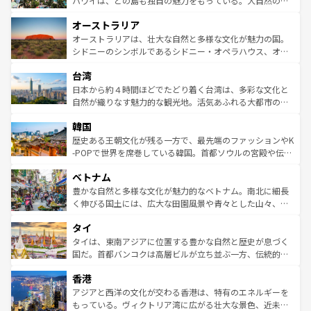
ハワイは、どの島も独自の魅力をもっている。大自然の神
ストーン国立公園といった絶景が堪能できる。さらに、南
秘を感じたいなら、火山が生み出した壮大な景観を誇るハ
オーストラリア
部のニューオーリンズでは、音楽と美食が融合した独特の
ワイ島は見逃せない。また、定番の観光地といえばオアフ
文化が魅力。旅行者はアメリカの各地域で異なる魅力を楽
島だが、静かな自然を求めるならマウイ島やカウアイ島が
オーストラリアは、壮大な自然と多様な文化が魅力の国。
しみながら、その多様性と豊かな歴史を感じることができ
おすすめ。エメラルドグリーンに輝く海をはじめ、豊かな
シドニーのシンボルであるシドニー・オペラハウス、オー
るだろう。車でのロードトリップや列車の旅も、アメリカ
文化や歴史が息づいている。「アロハスピリット」と呼ば
ストラリア東海岸北部に広がる大サンゴ礁地帯グレートバ
ならではの贅沢な旅のスタイルだ。 なお、新着のアメリカ
台湾
れるおもてなしの心で訪れる人々を迎えてくれるハワイの
リアリーフや大陸中央部にそびえるウルル（エアーズロッ
情報は
コンテンツ一覧
を参照してほしい。
人々、おいしいローカルフードやハワイアンミュージッ
ク）、タスマニアの美しい原生林やケアンズの熱帯雨林な
日本から約４時間ほどでたどり着く台湾は、多彩な文化と
ク、伝統的なフラダンスなど、すべてがハワイの魅力を彩
ど、見どころがたくさん。また、カフェやワイン、オージ
自然が織りなす魅力的な観光地。活気あふれる大都市の台
っている。訪れるたびに新しい発見と感動が待っているハ
ービーフなどの食文化も豊かで、美味しいものであふれて
北やノスタルジックな町並みが人気な九份（ジォウフェ
ワイを、存分に味わってほしい。 なお、新着のハワイ情報
韓国
いる。アクティビティも充実しており、サーフィンやダイ
ン）、静ひつな山岳地帯である台湾東部など、都市の喧騒
は
コンテンツ一覧
を参照してほしい。
ビング、ハイキングなど、アウトドア好きにはたまらな
と山間の静けさが共存しており、訪れる人に新しい発見と
歴史ある王朝文化が残る一方で、最先端のファッションやK
い。オーストラリアの多彩な魅力を存分に味わいつくそ
驚きをもたらしてくれる。また、奥深い台湾の食文化も魅
-POPで世界を席巻している韓国。首都ソウルの宮殿や伝統
う。 なお、新着のオーストラリア情報は
コンテンツ一覧
を
力で、夜市などの屋台グルメから高級料理、ヘルシーで美
家屋が並ぶエリアでは韓国の歴史と文化に浸ることがで
参照してほしい。
ベトナム
容にもいいと評判のスイーツなど、バラエティ豊かな料理
き、地方に足を延ばせば四季折々の自然美を楽しむことが
が味わえる。 なお、新着の台湾情報は
コンテンツ一覧
を参
できる。そして、キムチや焼肉、絶品のストリートフード
豊かな自然と多様な文化が魅力的なベトナム。南北に細長
照してほしい。
まで、さまざまな韓国料理が待っている。夜には、韓国な
く伸びる国土には、広大な田園風景や青々とした山々、世
らではのナイトライフも堪能できる。あたたかいホスピタ
界遺産に登録された壮大な自然景観が点在し、都市部では
タイ
リティに包まれながら、韓国の多彩な魅力を心ゆくまで味
急速な発展と共に伝統が息づく。ハノイの古い町並みやホ
わってみてほしい。 なお、新着の韓国情報は
コンテンツ一
ーチミン市のフランス統治時代の建物も、独特の雰囲気を
タイは、東南アジアに位置する豊かな自然と歴史が息づく
覧
を参照してほしい。
醸し出している。また、バラエティの豊かさとおいしさで
国だ。首都バンコクは高層ビルが立ち並ぶ一方、伝統的な
世界中の食通を魅了してやまないベトナム料理も魅力のひ
寺院や市場がいたるところに点在し、古きよき文化と現代
香港
とつ。フォーやバインミー、ベトナムコーヒーなどは、ぜ
の活気が交差している。北部ではチェンマイなどの山岳地
ひ現地で味わいたい。どの地域を訪れてもあたたかい人々
帯で自然と触れ合い、南部ではプーケットやクラビの美し
アジアと西洋の文化が交わる香港は、特有のエネルギーを
が旅行者を迎えてくれるので、きっと忘れられない旅にな
いビーチでリゾート気分を楽しむことができる。タイ料理
もっている。ヴィクトリア湾に広がる壮大な景色、近未来