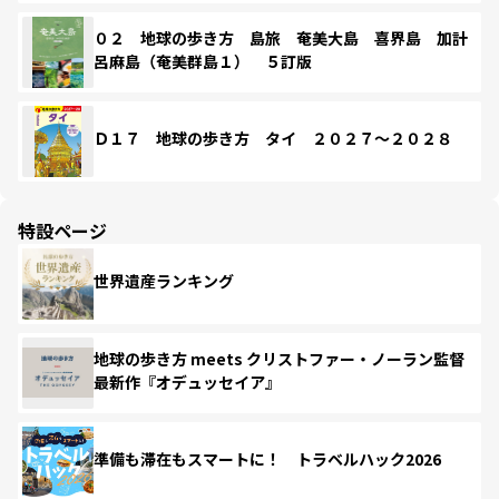
０２ 地球の歩き方 島旅 奄美大島 喜界島 加計
呂麻島（奄美群島１） ５訂版
Ｄ１７ 地球の歩き方 タイ ２０２７～２０２８
特設ページ
世界遺産ランキング
地球の歩き方 meets クリストファー・ノーラン監督
最新作『オデュッセイア』
準備も滞在もスマートに！ トラベルハック2026