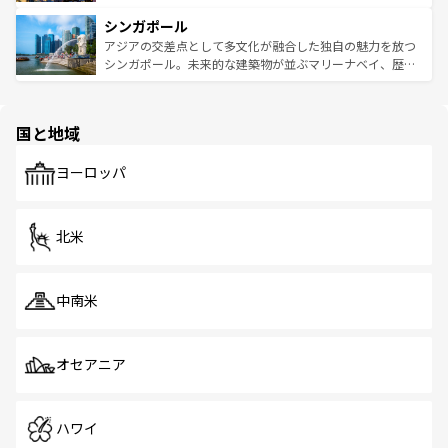
るはずだ。 なお、新着のベトナム情報は
コンテンツ一覧
を
は世界的に有名で、屋台から高級レストランまで味覚を刺
的なアートスポット、そして歴史と現代が融合した町並
参照してほしい。
シンガポール
激する。気候は一年中温暖で、どの季節にも異なる楽しみ
み、どこを訪れても感動するはず。観光スポットが密集し
が待っている。親しみやすいタイの人々、仏教を中心とし
ており、効率よく見どころを回れるのも魅力。息をのむよ
アジアの交差点として多文化が融合した独自の魅力を放つ
た文化、そして多様な観光資源が、訪れる旅人を魅了し続
うな絶景から文化的な体験まで、香港を存分に楽しみ尽く
シンガポール。未来的な建築物が並ぶマリーナベイ、歴史
ける。 なお、新着のタイ情報は
コンテンツ一覧
を参照して
そう。 なお、新着の香港情報は
コンテンツ一覧
を参照して
と伝統を感じられるエスニックタウン、多数の緑豊かな公
ほしい。
ほしい。
園や自然保護区など、自然が調和した近代的な景観と文化
の多様性あふれるカラフルな町は、どこを歩いても新しい
国と地域
発見がある。さらに、治安のよさや充実した公共交通機関
も、旅行者にとっては魅力的なポイント。グルメも豊富
で、ホーカーズは地元の風情を楽しめる外せないスポット
ヨーロッパ
だ。訪れる人を飽きさせないシンガポールで、多様な魅力
を体感しよう。 なお、新着のシンガポール情報は
コンテン
ツ一覧
を参照してほしい。
北米
中南米
オセアニア
ハワイ