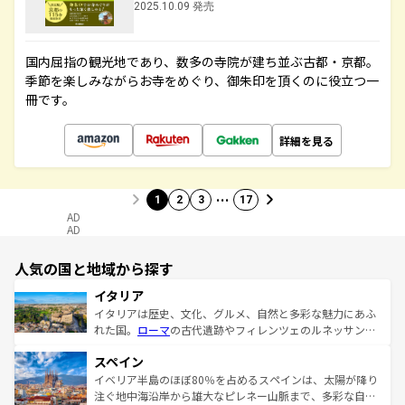
2025.10.09 発売
国内屈指の観光地であり、数多の寺院が建ち並ぶ古都・京都。
季節を楽しみながらお寺をめぐり、御朱印を頂くのに役立つ一
冊です。
詳細を見る
…
1
2
3
17
AD
AD
人気の国と地域から探す
イタリア
イタリアは歴史、文化、グルメ、自然と多彩な魅力にあふ
れた国。
ローマ
の古代遺跡やフィレンツェのルネッサンス
美術、ヴェネツィアの運河など、歴史あるスポットはもち
スペイン
ろん、トスカーナの美しい田園風景やアマルフィ海岸の絶
景など、自然景観も見逃せない。観光の合間には、本場の
イベリア半島のほぼ80％を占めるスペインは、太陽が降り
ピザやパスタなど、絶品のイタリア料理を堪能することも
注ぐ地中海沿岸から雄大なピレネー山脈まで、多彩な自然