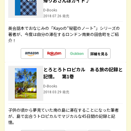
帰りおさんぽガイド♪
D-Books
2018.07.26 発売
英会話本でおなじみの「Kayoの“秘密のノート”」シリーズの
著者が、今度は自分の滞在するロンドン南東の田舎町をご紹
介！
詳細を見る
とろとろトロピカル ある旅の記録と
記憶。 第1巻
D-Books
2018.03.29 発売
子供の頃から夢見ていた南の島に滞在することになった筆者
が、島で出合うトロピカルでマジカルな45日間の記録と記
憶。