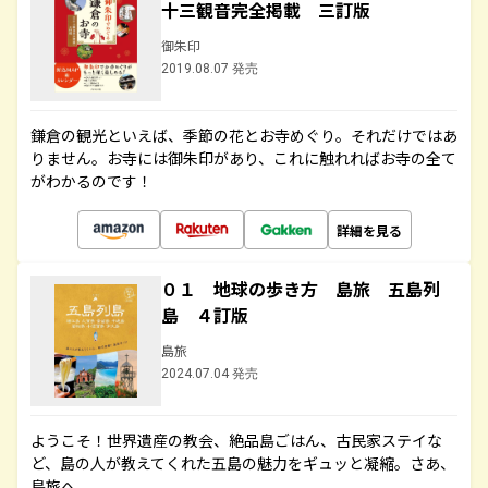
十三観音完全掲載 三訂版
御朱印
2019.08.07 発売
鎌倉の観光といえば、季節の花とお寺めぐり。それだけではあ
りません。お寺には御朱印があり、これに触れればお寺の全て
がわかるのです！
詳細を見る
０１ 地球の歩き方 島旅 五島列
島 ４訂版
島旅
2024.07.04 発売
ようこそ！世界遺産の教会、絶品島ごはん、古民家ステイな
ど、島の人が教えてくれた五島の魅力をギュッと凝縮。さあ、
島旅へ。