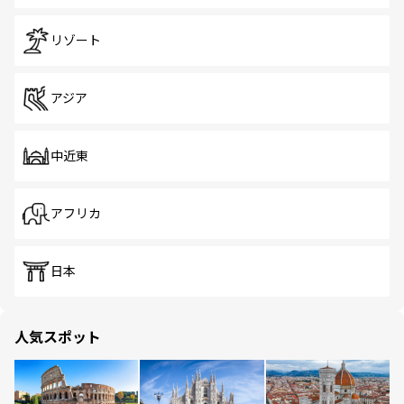
リゾート
アジア
中近東
アフリカ
日本
人気スポット