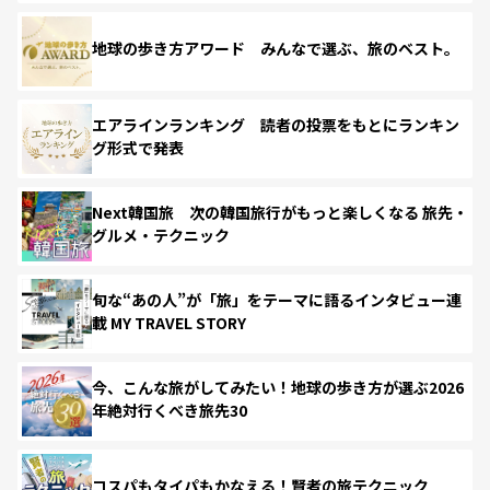
地球の歩き方アワード みんなで選ぶ、旅のベスト。
エアラインランキング 読者の投票をもとにランキン
グ形式で発表
Next韓国旅 次の韓国旅行がもっと楽しくなる 旅先・
グルメ・テクニック
旬な“あの人”が「旅」をテーマに語るインタビュー連
載 MY TRAVEL STORY
今、こんな旅がしてみたい！地球の歩き方が選ぶ2026
年絶対行くべき旅先30
コスパもタイパもかなえる！賢者の旅テクニック