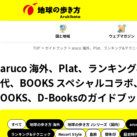
国と地域
ウェブマガジン
TOP
ガイドブック
aruco 海外、Plat、ランキング&テク
aruco 海外、Plat、ランキ
代、BOOKS スペシャルコラボ
OOKS、D-Booksのガイドブ
すべて
地球の歩き方 海外
地球の歩き方 Jシリーズ（国内）
aru
ランキング&テクニック
Resort Style
島旅
御朱印
歴史時