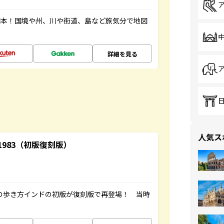
図本！国境や州、川や街道、島など旅気分で地図
詳細を見る
人気ス
-1983（初版復刻版）
球の歩き方インドの初版が復刻版で再登場！ 当時