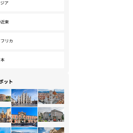
アジア
中近東
アフリカ
日本
ポット