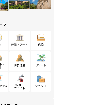
ーマ
食
建築・アート
宿泊
ト・
世界遺産
リゾート
戦
鉄道・
ビティ
ショップ
フライト