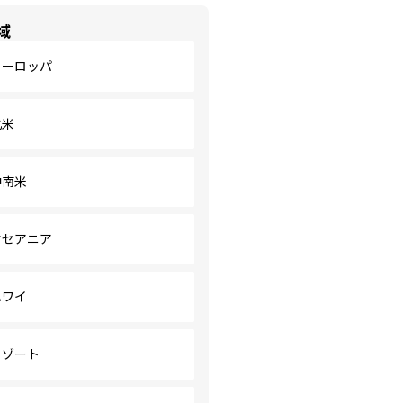
域
ヨーロッパ
北米
中南米
オセアニア
ハワイ
リゾート