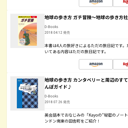
地球の歩き方 ガチ冒険～地球の歩き方
D-Books
2018.04.12 発売
本書は4人の旅好きによるただの旅日記です。
いてある内容はただの旅日記です。
地球の歩き方 カンタベリーと周辺のす
んぽガイド♪
D-Books
2018.07.26 発売
英会話本でおなじみの「Kayoの“秘密のノー
ンドン南東の田舎町をご紹介！