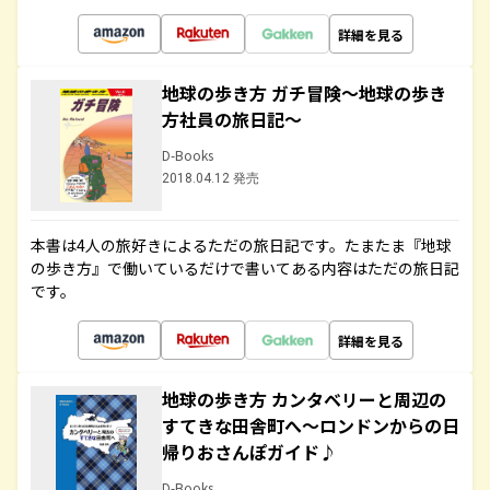
詳細を見る
地球の歩き方 ガチ冒険～地球の歩き
方社員の旅日記～
D-Books
2018.04.12 発売
本書は4人の旅好きによるただの旅日記です。たまたま『地球
の歩き方』で働いているだけで書いてある内容はただの旅日記
です。
詳細を見る
地球の歩き方 カンタベリーと周辺の
すてきな田舎町へ～ロンドンからの日
帰りおさんぽガイド♪
D-Books