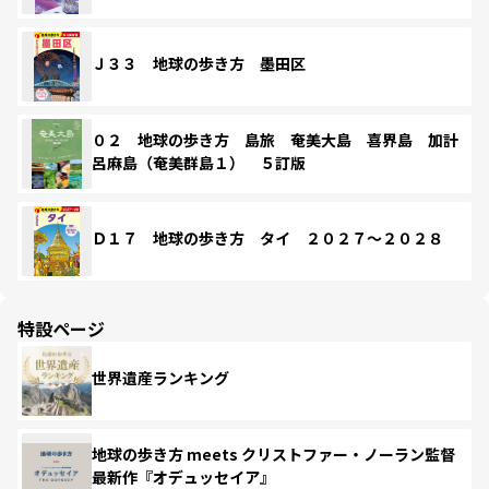
Ｊ３３ 地球の歩き方 墨田区
０２ 地球の歩き方 島旅 奄美大島 喜界島 加計
呂麻島（奄美群島１） ５訂版
Ｄ１７ 地球の歩き方 タイ ２０２７～２０２８
特設ページ
世界遺産ランキング
地球の歩き方 meets クリストファー・ノーラン監督
最新作『オデュッセイア』