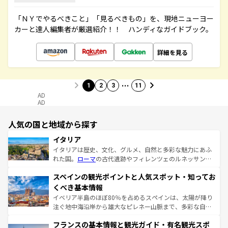
「ＮＹでやるべきこと」「見るべきもの」を、現地ニューヨー
カーと達人編集者が厳選紹介！！ ハンディなガイドブック。
詳細を見る
…
1
2
3
11
AD
AD
人気の国と地域から探す
イタリア
イタリアは歴史、文化、グルメ、自然と多彩な魅力にあふ
れた国。
ローマ
の古代遺跡やフィレンツェのルネッサンス
美術、ヴェネツィアの運河など、歴史あるスポットはもち
スペインの観光ポイントと人気スポット・知ってお
ろん、トスカーナの美しい田園風景やアマルフィ海岸の絶
景など、自然景観も見逃せない。観光の合間には、本場の
くべき基本情報
ピザやパスタなど、絶品のイタリア料理を堪能することも
イベリア半島のほぼ80％を占めるスペインは、太陽が降り
できる。朝目覚めてから夜眠るまで、すべての瞬間を楽し
注ぐ地中海沿岸から雄大なピレネー山脈まで、多彩な自然
ませてくれるイタリアで、忘れられない旅をしてみよう！
と文化が詰まったヨーロッパ屈指の旅行先だ。多様な地域
なお、新着のイタリア情報は
コンテンツ一覧
を参照してほ
フランスの基本情報と観光ガイド・有名観光スポ
文化が根付くこの国では、情熱的なフラメンコ、熱気あふ