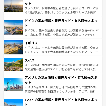
しい。
れる闘牛、そして美味しいタパスが生活の一部となってい
ット
る。首都マドリードの洗練された雰囲気や、バルセロナの
フランスは、世界中の旅行者を魅了し続けるヨーロッパ屈
アートに溢れた街角から、地方では古代ローマ遺跡や中世
指の観光地だ。首都パリのエッフェル塔やルーブル美術館
の城塞都市、穏やかなビーチリゾートまで多彩な表情を見
といった象徴的なスポットから、田舎町の古風な美しさま
せる。地方によって風土や気候が異なるスペインはその個
ドイツの基本情報と観光ガイド・有名観光スポッ
で、幅広い魅力が詰まっている。華麗な宮殿、歴史的な大
性で訪れる人を魅了する。 なお、新着のスペイン情報は
コ
聖堂、美しいビーチ、そして豊かな自然が、訪れる者を心
ト
ンテンツ一覧
を参照してほしい。
から魅了する。また、フランスは美食の国としても知ら
ドイツは、豊かな歴史と多彩な文化が交差するヨーロッパ
れ、フランス料理はユネスコ無形文化遺産にも登録されて
の中心に位置する国。中世の街並みが残るロマンチック街
いる。シャンパンの発祥地であるランス、プロヴァンスの
道から、未来を先取りするようなモダンな都市まで多様な
香り高いラベンダー畑など、多彩な楽しみ方が可能だ。さ
イギリス
顔を持つこの国は、どこを歩いても飽きることがない。ベ
らに、パリ以外の地域にも魅力が溢れており、どの街角に
ルリンの文化的活気、バイエルン州のアルプスの絶景、そ
イギリスは、古きよき伝統と最先端が共存する国。ウェス
も豊かな歴史と文化が息づいている。パリ以外の個性あふ
してライン川沿いのワイン畑といった風景は必見。ビール
トミンスター寺院や大英博物館のようなランドマーク、歴
れる地方に足を運ぶとそれぞれで全く異なる文化を体験で
とソーセージを味わいながら地元の人と過ごす楽しい時間
史ある大学都市、美しい丘陵地帯や牧歌的な風景など、エ
きるだろう。 なお、新着のフランス情報は
コンテンツ一覧
スイス
は、お酒好きな人にはぜひ体験してほしい。 なお、新着の
リアごとに異なる魅力がある。また、優雅なアフタヌーン
を参照してほしい。
ドイツ情報は
コンテンツ一覧
を参照してほしい。
ティー、ビール好きにはたまらない英国パブ、サッカー観
スイスの国土面積は九州ほどの広さだが、運行時刻が正確
戦など、本場だからこそできる体験も豊富。イギリスを旅
な交通網が整備されており、初心者でも安心して個人旅行
して楽しみつくそう。 なお、新着のイギリス情報は
コンテ
を楽しめる。日本同様に時刻表どおりの旅が可能だ。中世
アメリカの基本情報と観光ガイド・有名観光スポ
ンツ一覧
を参照してほしい。
の建物がそのまま残る町や、スイスならではのユニークな
博物館もあり、アルプス観光だけでなく町歩きも満喫する
ット
ことができる。国民の所得が高いため物価も高いが、旅行
アメリカ合衆国は、広大な土地と多様な文化が魅力の国。
者向けの交通パス提供のサービスもあり、うまく活用すれ
東海岸の都市部から西海岸のカリフォルニアまで、訪れる
ば市内交通費無料で観光を楽しむこともできる。 なお、新
場所ごとに異なる風景と体験が待っている。ニューヨーク
着のスイス情報は
コンテンツ一覧
を参照してほしい。
ハワイの基本情報と観光ガイド・有名観光スポッ
のような巨大都市は、観光、ショッピング、エンターテイ
ンメントが詰まった刺激的なスポットだ。一方、アメリカ
ト