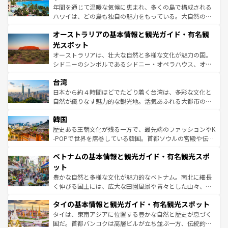
西部には大自然が広がり、グランドキャニオンやイエロー
年間を通じて温暖な気候に恵まれ、多くの島で構成される
ストーン国立公園といった絶景が堪能できる。さらに、南
ハワイは、どの島も独自の魅力をもっている。大自然の神
部のニューオーリンズでは、音楽と美食が融合した独特の
秘を感じたいなら、火山が生み出した壮大な景観を誇るハ
文化が魅力。旅行者はアメリカの各地域で異なる魅力を楽
オーストラリアの基本情報と観光ガイド・有名観
ワイ島は見逃せない。また、定番の観光地といえばオアフ
しみながら、その多様性と豊かな歴史を感じることができ
島だが、静かな自然を求めるならマウイ島やカウアイ島が
光スポット
るだろう。車でのロードトリップや列車の旅も、アメリカ
おすすめ。エメラルドグリーンに輝く海をはじめ、豊かな
オーストラリアは、壮大な自然と多様な文化が魅力の国。
ならではの贅沢な旅のスタイルだ。 なお、新着のアメリカ
文化や歴史が息づいている。「アロハスピリット」と呼ば
シドニーのシンボルであるシドニー・オペラハウス、オー
情報は
コンテンツ一覧
を参照してほしい。
れるおもてなしの心で訪れる人々を迎えてくれるハワイの
ストラリア東海岸北部に広がる大サンゴ礁地帯グレートバ
人々、おいしいローカルフードやハワイアンミュージッ
台湾
リアリーフや大陸中央部にそびえるウルル（エアーズロッ
ク、伝統的なフラダンスなど、すべてがハワイの魅力を彩
ク）、タスマニアの美しい原生林やケアンズの熱帯雨林な
日本から約４時間ほどでたどり着く台湾は、多彩な文化と
っている。訪れるたびに新しい発見と感動が待っているハ
ど、見どころがたくさん。また、カフェやワイン、オージ
自然が織りなす魅力的な観光地。活気あふれる大都市の台
ワイを、存分に味わってほしい。 なお、新着のハワイ情報
ービーフなどの食文化も豊かで、美味しいものであふれて
北やノスタルジックな町並みが人気な九份（ジォウフェ
は
コンテンツ一覧
を参照してほしい。
韓国
いる。アクティビティも充実しており、サーフィンやダイ
ン）、静ひつな山岳地帯である台湾東部など、都市の喧騒
ビング、ハイキングなど、アウトドア好きにはたまらな
と山間の静けさが共存しており、訪れる人に新しい発見と
歴史ある王朝文化が残る一方で、最先端のファッションやK
い。オーストラリアの多彩な魅力を存分に味わいつくそ
驚きをもたらしてくれる。また、奥深い台湾の食文化も魅
-POPで世界を席巻している韓国。首都ソウルの宮殿や伝統
う。 なお、新着のオーストラリア情報は
コンテンツ一覧
を
力で、夜市などの屋台グルメから高級料理、ヘルシーで美
家屋が並ぶエリアでは韓国の歴史と文化に浸ることがで
参照してほしい。
ベトナムの基本情報と観光ガイド・有名観光スポ
容にもいいと評判のスイーツなど、バラエティ豊かな料理
き、地方に足を延ばせば四季折々の自然美を楽しむことが
が味わえる。 なお、新着の台湾情報は
コンテンツ一覧
を参
できる。そして、キムチや焼肉、絶品のストリートフード
ット
照してほしい。
まで、さまざまな韓国料理が待っている。夜には、韓国な
豊かな自然と多様な文化が魅力的なベトナム。南北に細長
らではのナイトライフも堪能できる。あたたかいホスピタ
く伸びる国土には、広大な田園風景や青々とした山々、世
リティに包まれながら、韓国の多彩な魅力を心ゆくまで味
界遺産に登録された壮大な自然景観が点在し、都市部では
わってみてほしい。 なお、新着の韓国情報は
コンテンツ一
タイの基本情報と観光ガイド・有名観光スポット
急速な発展と共に伝統が息づく。ハノイの古い町並みやホ
覧
を参照してほしい。
ーチミン市のフランス統治時代の建物も、独特の雰囲気を
タイは、東南アジアに位置する豊かな自然と歴史が息づく
醸し出している。また、バラエティの豊かさとおいしさで
国だ。首都バンコクは高層ビルが立ち並ぶ一方、伝統的な