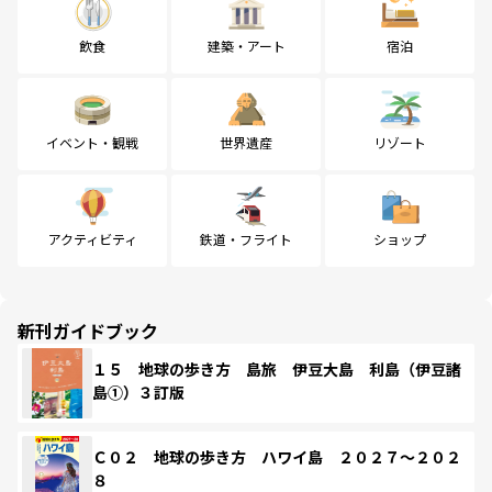
飲食
建築・アート
宿泊
イベント・観戦
世界遺産
リゾート
アクティビティ
鉄道・フライト
ショップ
新刊ガイドブック
１５ 地球の歩き方 島旅 伊豆大島 利島（伊豆諸
島①）３訂版
Ｃ０２ 地球の歩き方 ハワイ島 ２０２７～２０２
８