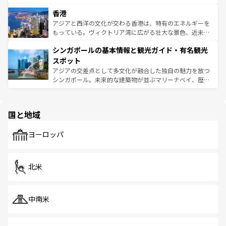
世界中の食通を魅了してやまないベトナム料理も魅力のひ
寺院や市場がいたるところに点在し、古きよき文化と現代
香港
とつ。フォーやバインミー、ベトナムコーヒーなどは、ぜ
の活気が交差している。北部ではチェンマイなどの山岳地
ひ現地で味わいたい。どの地域を訪れてもあたたかい人々
帯で自然と触れ合い、南部ではプーケットやクラビの美し
アジアと西洋の文化が交わる香港は、特有のエネルギーを
が旅行者を迎えてくれるので、きっと忘れられない旅にな
いビーチでリゾート気分を楽しむことができる。タイ料理
もっている。ヴィクトリア湾に広がる壮大な景色、近未来
るはずだ。 なお、新着のベトナム情報は
コンテンツ一覧
を
は世界的に有名で、屋台から高級レストランまで味覚を刺
的なアートスポット、そして歴史と現代が融合した町並
参照してほしい。
シンガポールの基本情報と観光ガイド・有名観光
激する。気候は一年中温暖で、どの季節にも異なる楽しみ
み、どこを訪れても感動するはず。観光スポットが密集し
が待っている。親しみやすいタイの人々、仏教を中心とし
ており、効率よく見どころを回れるのも魅力。息をのむよ
スポット
た文化、そして多様な観光資源が、訪れる旅人を魅了し続
うな絶景から文化的な体験まで、香港を存分に楽しみ尽く
アジアの交差点として多文化が融合した独自の魅力を放つ
ける。 なお、新着のタイ情報は
コンテンツ一覧
を参照して
そう。 なお、新着の香港情報は
コンテンツ一覧
を参照して
シンガポール。未来的な建築物が並ぶマリーナベイ、歴史
ほしい。
ほしい。
と伝統を感じられるエスニックタウン、多数の緑豊かな公
園や自然保護区など、自然が調和した近代的な景観と文化
の多様性あふれるカラフルな町は、どこを歩いても新しい
国と地域
発見がある。さらに、治安のよさや充実した公共交通機関
も、旅行者にとっては魅力的なポイント。グルメも豊富
で、ホーカーズは地元の風情を楽しめる外せないスポット
ヨーロッパ
だ。訪れる人を飽きさせないシンガポールで、多様な魅力
を体感しよう。 なお、新着のシンガポール情報は
コンテン
ツ一覧
を参照してほしい。
北米
中南米