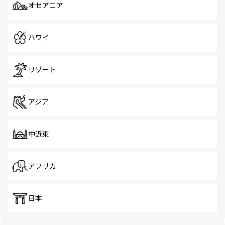
オセアニア
ハワイ
リゾート
アジア
中近東
アフリカ
日本