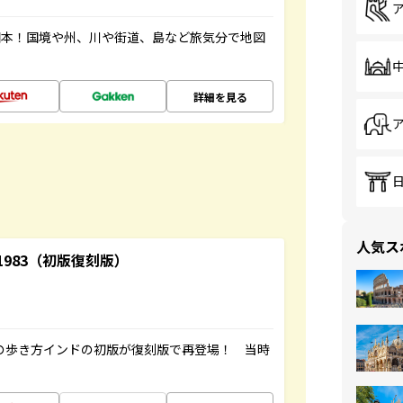
図本！国境や州、川や街道、島など旅気分で地図
詳細を見る
人気ス
-1983（初版復刻版）
球の歩き方インドの初版が復刻版で再登場！ 当時