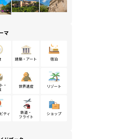
ーマ
食
建築・アート
宿泊
ト・
世界遺産
リゾート
戦
鉄道・
ビティ
ショップ
フライト