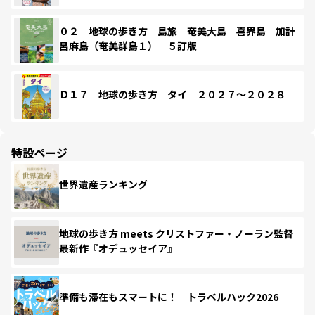
０２ 地球の歩き方 島旅 奄美大島 喜界島 加計
呂麻島（奄美群島１） ５訂版
Ｄ１７ 地球の歩き方 タイ ２０２７～２０２８
特設ページ
世界遺産ランキング
地球の歩き方 meets クリストファー・ノーラン監督
最新作『オデュッセイア』
準備も滞在もスマートに！ トラベルハック2026