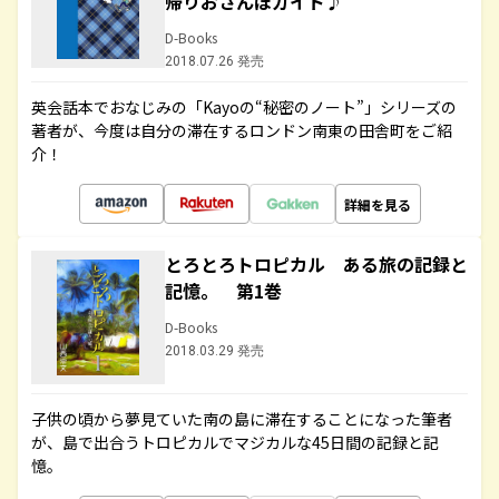
帰りおさんぽガイド♪
D-Books
2018.07.26 発売
英会話本でおなじみの「Kayoの“秘密のノート”」シリーズの
著者が、今度は自分の滞在するロンドン南東の田舎町をご紹
介！
詳細を見る
とろとろトロピカル ある旅の記録と
記憶。 第1巻
D-Books
2018.03.29 発売
子供の頃から夢見ていた南の島に滞在することになった筆者
が、島で出合うトロピカルでマジカルな45日間の記録と記
憶。