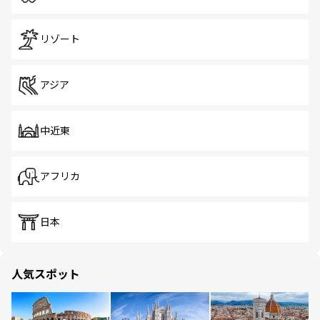
リゾート
アジア
中近東
アフリカ
日本
人気スポット