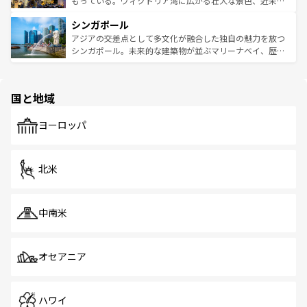
もっている。ヴィクトリア湾に広がる壮大な景色、近未来
るはずだ。 なお、新着のベトナム情報は
コンテンツ一覧
を
は世界的に有名で、屋台から高級レストランまで味覚を刺
的なアートスポット、そして歴史と現代が融合した町並
参照してほしい。
シンガポール
激する。気候は一年中温暖で、どの季節にも異なる楽しみ
み、どこを訪れても感動するはず。観光スポットが密集し
が待っている。親しみやすいタイの人々、仏教を中心とし
ており、効率よく見どころを回れるのも魅力。息をのむよ
アジアの交差点として多文化が融合した独自の魅力を放つ
た文化、そして多様な観光資源が、訪れる旅人を魅了し続
うな絶景から文化的な体験まで、香港を存分に楽しみ尽く
シンガポール。未来的な建築物が並ぶマリーナベイ、歴史
ける。 なお、新着のタイ情報は
コンテンツ一覧
を参照して
そう。 なお、新着の香港情報は
コンテンツ一覧
を参照して
と伝統を感じられるエスニックタウン、多数の緑豊かな公
ほしい。
ほしい。
園や自然保護区など、自然が調和した近代的な景観と文化
の多様性あふれるカラフルな町は、どこを歩いても新しい
国と地域
発見がある。さらに、治安のよさや充実した公共交通機関
も、旅行者にとっては魅力的なポイント。グルメも豊富
で、ホーカーズは地元の風情を楽しめる外せないスポット
ヨーロッパ
だ。訪れる人を飽きさせないシンガポールで、多様な魅力
を体感しよう。 なお、新着のシンガポール情報は
コンテン
ツ一覧
を参照してほしい。
北米
中南米
オセアニア
ハワイ