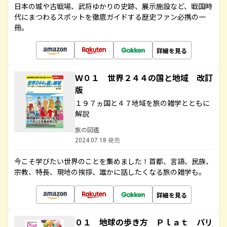
日本の城や古戦場、武将ゆかりの史跡、展示施設など、戦国時
代にまつわるスポットを徹底ガイドする歴史ファン必携の一
冊。
詳細を見る
Ｗ０１ 世界２４４の国と地域 改訂
版
１９７ヵ国と４７地域を旅の雑学とともに
解説
旅の図鑑
2024.07.18 発売
今こそ学びたい世界のことを集めました！首都、言語、民族、
宗教、特長、現地の挨拶、誰かに話したくなる旅の雑学も。
詳細を見る
０１ 地球の歩き方 Ｐｌａｔ パリ