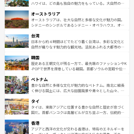
西部には大自然が広がり、グランドキャニオンやイエロー
ハワイは、どの島も独自の魅力をもっている。大自然の神
ストーン国立公園といった絶景が堪能できる。さらに、南
秘を感じたいなら、火山が生み出した壮大な景観を誇るハ
オーストラリア
部のニューオーリンズでは、音楽と美食が融合した独特の
ワイ島は見逃せない。また、定番の観光地といえばオアフ
文化が魅力。旅行者はアメリカの各地域で異なる魅力を楽
島だが、静かな自然を求めるならマウイ島やカウアイ島が
オーストラリアは、壮大な自然と多様な文化が魅力の国。
しみながら、その多様性と豊かな歴史を感じることができ
おすすめ。エメラルドグリーンに輝く海をはじめ、豊かな
シドニーのシンボルであるシドニー・オペラハウス、オー
るだろう。車でのロードトリップや列車の旅も、アメリカ
文化や歴史が息づいている。「アロハスピリット」と呼ば
ストラリア東海岸北部に広がる大サンゴ礁地帯グレートバ
ならではの贅沢な旅のスタイルだ。 なお、新着のアメリカ
台湾
れるおもてなしの心で訪れる人々を迎えてくれるハワイの
リアリーフや大陸中央部にそびえるウルル（エアーズロッ
情報は
コンテンツ一覧
を参照してほしい。
人々、おいしいローカルフードやハワイアンミュージッ
ク）、タスマニアの美しい原生林やケアンズの熱帯雨林な
日本から約４時間ほどでたどり着く台湾は、多彩な文化と
ク、伝統的なフラダンスなど、すべてがハワイの魅力を彩
ど、見どころがたくさん。また、カフェやワイン、オージ
自然が織りなす魅力的な観光地。活気あふれる大都市の台
っている。訪れるたびに新しい発見と感動が待っているハ
ービーフなどの食文化も豊かで、美味しいものであふれて
北やノスタルジックな町並みが人気な九份（ジォウフェ
ワイを、存分に味わってほしい。 なお、新着のハワイ情報
韓国
いる。アクティビティも充実しており、サーフィンやダイ
ン）、静ひつな山岳地帯である台湾東部など、都市の喧騒
は
コンテンツ一覧
を参照してほしい。
ビング、ハイキングなど、アウトドア好きにはたまらな
と山間の静けさが共存しており、訪れる人に新しい発見と
歴史ある王朝文化が残る一方で、最先端のファッションやK
い。オーストラリアの多彩な魅力を存分に味わいつくそ
驚きをもたらしてくれる。また、奥深い台湾の食文化も魅
-POPで世界を席巻している韓国。首都ソウルの宮殿や伝統
う。 なお、新着のオーストラリア情報は
コンテンツ一覧
を
力で、夜市などの屋台グルメから高級料理、ヘルシーで美
家屋が並ぶエリアでは韓国の歴史と文化に浸ることがで
参照してほしい。
ベトナム
容にもいいと評判のスイーツなど、バラエティ豊かな料理
き、地方に足を延ばせば四季折々の自然美を楽しむことが
が味わえる。 なお、新着の台湾情報は
コンテンツ一覧
を参
できる。そして、キムチや焼肉、絶品のストリートフード
豊かな自然と多様な文化が魅力的なベトナム。南北に細長
照してほしい。
まで、さまざまな韓国料理が待っている。夜には、韓国な
く伸びる国土には、広大な田園風景や青々とした山々、世
らではのナイトライフも堪能できる。あたたかいホスピタ
界遺産に登録された壮大な自然景観が点在し、都市部では
タイ
リティに包まれながら、韓国の多彩な魅力を心ゆくまで味
急速な発展と共に伝統が息づく。ハノイの古い町並みやホ
わってみてほしい。 なお、新着の韓国情報は
コンテンツ一
ーチミン市のフランス統治時代の建物も、独特の雰囲気を
タイは、東南アジアに位置する豊かな自然と歴史が息づく
覧
を参照してほしい。
醸し出している。また、バラエティの豊かさとおいしさで
国だ。首都バンコクは高層ビルが立ち並ぶ一方、伝統的な
世界中の食通を魅了してやまないベトナム料理も魅力のひ
寺院や市場がいたるところに点在し、古きよき文化と現代
香港
とつ。フォーやバインミー、ベトナムコーヒーなどは、ぜ
の活気が交差している。北部ではチェンマイなどの山岳地
ひ現地で味わいたい。どの地域を訪れてもあたたかい人々
帯で自然と触れ合い、南部ではプーケットやクラビの美し
アジアと西洋の文化が交わる香港は、特有のエネルギーを
が旅行者を迎えてくれるので、きっと忘れられない旅にな
いビーチでリゾート気分を楽しむことができる。タイ料理