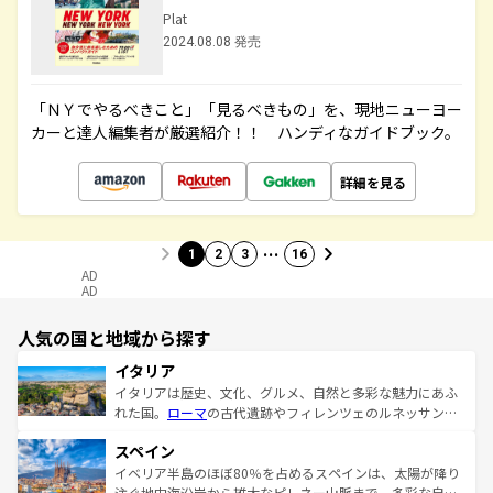
Plat
2024.08.08 発売
「ＮＹでやるべきこと」「見るべきもの」を、現地ニューヨー
カーと達人編集者が厳選紹介！！ ハンディなガイドブック。
詳細を見る
…
1
2
3
16
AD
AD
人気の国と地域から探す
イタリア
イタリアは歴史、文化、グルメ、自然と多彩な魅力にあふ
れた国。
ローマ
の古代遺跡やフィレンツェのルネッサンス
美術、ヴェネツィアの運河など、歴史あるスポットはもち
スペイン
ろん、トスカーナの美しい田園風景やアマルフィ海岸の絶
景など、自然景観も見逃せない。観光の合間には、本場の
イベリア半島のほぼ80％を占めるスペインは、太陽が降り
ピザやパスタなど、絶品のイタリア料理を堪能することも
注ぐ地中海沿岸から雄大なピレネー山脈まで、多彩な自然