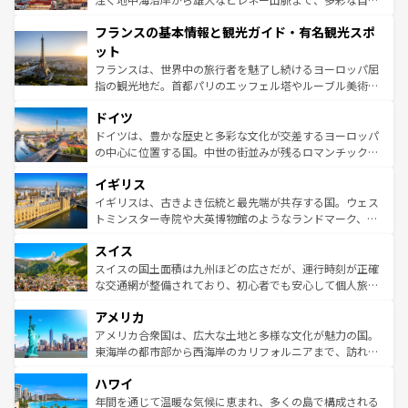
できる。朝目覚めてから夜眠るまで、すべての瞬間を楽し
と文化が詰まったヨーロッパ屈指の旅行先だ。多様な地域
フランスの基本情報と観光ガイド・有名観光スポ
ませてくれるイタリアで、忘れられない旅をしてみよう！
文化が根付くこの国では、情熱的なフラメンコ、熱気あふ
なお、新着のイタリア情報は
コンテンツ一覧
を参照してほ
れる闘牛、そして美味しいタパスが生活の一部となってい
ット
しい。
る。首都マドリードの洗練された雰囲気や、バルセロナの
フランスは、世界中の旅行者を魅了し続けるヨーロッパ屈
アートに溢れた街角から、地方では古代ローマ遺跡や中世
指の観光地だ。首都パリのエッフェル塔やルーブル美術館
の城塞都市、穏やかなビーチリゾートまで多彩な表情を見
といった象徴的なスポットから、田舎町の古風な美しさま
せる。地方によって風土や気候が異なるスペインはその個
ドイツ
で、幅広い魅力が詰まっている。華麗な宮殿、歴史的な大
性で訪れる人を魅了する。 なお、新着のスペイン情報は
コ
聖堂、美しいビーチ、そして豊かな自然が、訪れる者を心
ドイツは、豊かな歴史と多彩な文化が交差するヨーロッパ
ンテンツ一覧
を参照してほしい。
から魅了する。また、フランスは美食の国としても知ら
の中心に位置する国。中世の街並みが残るロマンチック街
れ、フランス料理はユネスコ無形文化遺産にも登録されて
道から、未来を先取りするようなモダンな都市まで多様な
イギリス
いる。シャンパンの発祥地であるランス、プロヴァンスの
顔を持つこの国は、どこを歩いても飽きることがない。ベ
香り高いラベンダー畑など、多彩な楽しみ方が可能だ。さ
ルリンの文化的活気、バイエルン州のアルプスの絶景、そ
イギリスは、古きよき伝統と最先端が共存する国。ウェス
らに、パリ以外の地域にも魅力が溢れており、どの街角に
してライン川沿いのワイン畑といった風景は必見。ビール
トミンスター寺院や大英博物館のようなランドマーク、歴
も豊かな歴史と文化が息づいている。パリ以外の個性あふ
とソーセージを味わいながら地元の人と過ごす楽しい時間
史ある大学都市、美しい丘陵地帯や牧歌的な風景など、エ
れる地方に足を運ぶとそれぞれで全く異なる文化を体験で
スイス
は、お酒好きな人にはぜひ体験してほしい。 なお、新着の
リアごとに異なる魅力がある。また、優雅なアフタヌーン
きるだろう。 なお、新着のフランス情報は
コンテンツ一覧
ドイツ情報は
コンテンツ一覧
を参照してほしい。
ティー、ビール好きにはたまらない英国パブ、サッカー観
スイスの国土面積は九州ほどの広さだが、運行時刻が正確
を参照してほしい。
戦など、本場だからこそできる体験も豊富。イギリスを旅
な交通網が整備されており、初心者でも安心して個人旅行
して楽しみつくそう。 なお、新着のイギリス情報は
コンテ
を楽しめる。日本同様に時刻表どおりの旅が可能だ。中世
アメリカ
ンツ一覧
を参照してほしい。
の建物がそのまま残る町や、スイスならではのユニークな
博物館もあり、アルプス観光だけでなく町歩きも満喫する
アメリカ合衆国は、広大な土地と多様な文化が魅力の国。
ことができる。国民の所得が高いため物価も高いが、旅行
東海岸の都市部から西海岸のカリフォルニアまで、訪れる
者向けの交通パス提供のサービスもあり、うまく活用すれ
場所ごとに異なる風景と体験が待っている。ニューヨーク
ハワイ
ば市内交通費無料で観光を楽しむこともできる。 なお、新
のような巨大都市は、観光、ショッピング、エンターテイ
着のスイス情報は
コンテンツ一覧
を参照してほしい。
ンメントが詰まった刺激的なスポットだ。一方、アメリカ
年間を通じて温暖な気候に恵まれ、多くの島で構成される