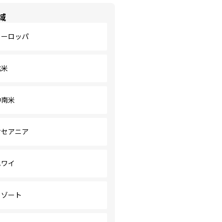
域
ヨーロッパ
北米
中南米
オセアニア
ハワイ
リゾート