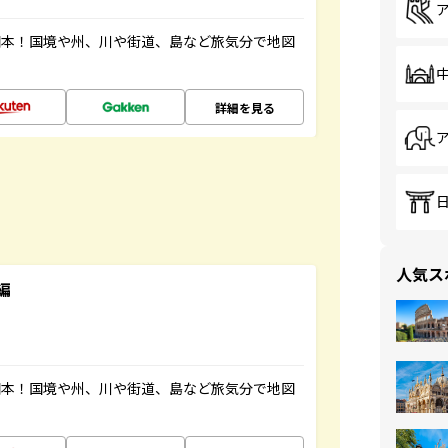
図本！国境や州、川や街道、島など旅気分で地図
詳細を見る
人気ス
編
図本！国境や州、川や街道、島など旅気分で地図