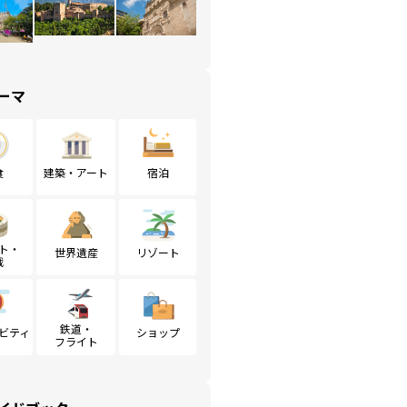
ーマ
食
建築・アート
宿泊
ト・
世界遺産
リゾート
戦
鉄道・
ビティ
ショップ
フライト