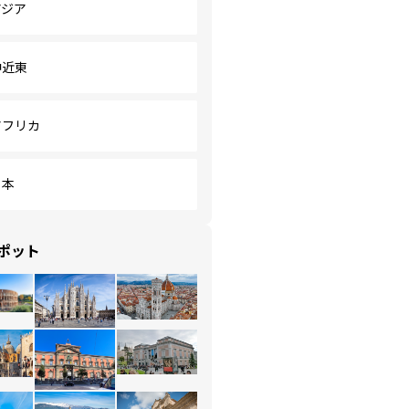
アジア
中近東
アフリカ
日本
ポット