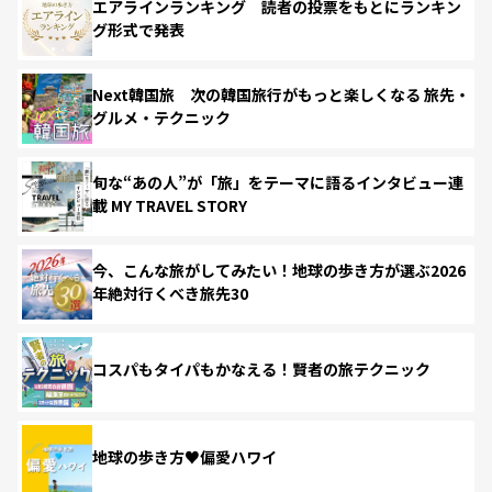
エアラインランキング 読者の投票をもとにランキン
グ形式で発表
Next韓国旅 次の韓国旅行がもっと楽しくなる 旅先・
グルメ・テクニック
旬な“あの人”が「旅」をテーマに語るインタビュー連
載 MY TRAVEL STORY
今、こんな旅がしてみたい！地球の歩き方が選ぶ2026
年絶対行くべき旅先30
コスパもタイパもかなえる！賢者の旅テクニック
地球の歩き方♥偏愛ハワイ