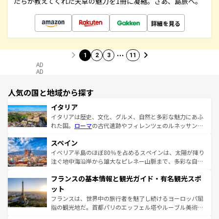
たちが教えてくれた天草の魅力を1冊に凝縮。さあ、島旅へ。
詳細を見る
…
1
2
3
11
AD
AD
人気の国と地域から探す
イタリア
イタリアは歴史、文化、グルメ、自然と多彩な魅力にあふ
れた国。
ローマ
の古代遺跡やフィレンツェのルネッサンス
美術、ヴェネツィアの運河など、歴史あるスポットはもち
スペイン
ろん、トスカーナの美しい田園風景やアマルフィ海岸の絶
景など、自然景観も見逃せない。観光の合間には、本場の
イベリア半島のほぼ80％を占めるスペインは、太陽が降り
ピザやパスタなど、絶品のイタリア料理を堪能することも
注ぐ地中海沿岸から雄大なピレネー山脈まで、多彩な自然
できる。朝目覚めてから夜眠るまで、すべての瞬間を楽し
と文化が詰まったヨーロッパ屈指の旅行先だ。多様な地域
フランスの基本情報と観光ガイド・有名観光スポ
ませてくれるイタリアで、忘れられない旅をしてみよう！
文化が根付くこの国では、情熱的なフラメンコ、熱気あふ
なお、新着のイタリア情報は
コンテンツ一覧
を参照してほ
れる闘牛、そして美味しいタパスが生活の一部となってい
ット
しい。
る。首都マドリードの洗練された雰囲気や、バルセロナの
フランスは、世界中の旅行者を魅了し続けるヨーロッパ屈
アートに溢れた街角から、地方では古代ローマ遺跡や中世
指の観光地だ。首都パリのエッフェル塔やルーブル美術館
の城塞都市、穏やかなビーチリゾートまで多彩な表情を見
といった象徴的なスポットから、田舎町の古風な美しさま