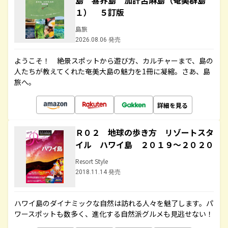
島 喜界島 加計呂麻島（奄美群島
１） ５訂版
島旅
2026.08.06 発売
ようこそ！ 絶景スポットから遊び方、カルチャーまで、島の
人たちが教えてくれた奄美大島の魅力を1冊に凝縮。さあ、島
旅へ。
詳細を見る
Ｒ０２ 地球の歩き方 リゾートスタ
イル ハワイ島 ２０１９～２０２０
Resort Style
2018.11.14 発売
ハワイ島のダイナミックな自然は訪れる人々を魅了します。パ
ワースポットも数多く、進化する自然派グルメも見逃せない！