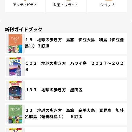
アクティビティ
鉄道・フライト
ショップ
新刊ガイドブック
１５ 地球の歩き方 島旅 伊豆大島 利島（伊豆諸
島①）３訂版
Ｃ０２ 地球の歩き方 ハワイ島 ２０２７～２０２
８
Ｊ３３ 地球の歩き方 墨田区
０２ 地球の歩き方 島旅 奄美大島 喜界島 加計
呂麻島（奄美群島１） ５訂版