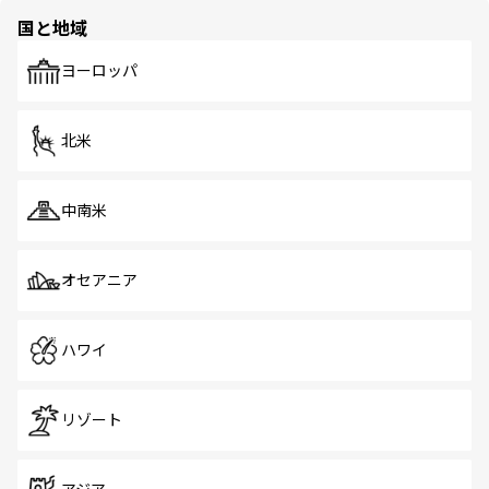
の多様性あふれるカラフルな町は、どこを歩いても新しい
国と地域
発見がある。さらに、治安のよさや充実した公共交通機関
も、旅行者にとっては魅力的なポイント。グルメも豊富
で、ホーカーズは地元の風情を楽しめる外せないスポット
ヨーロッパ
だ。訪れる人を飽きさせないシンガポールで、多様な魅力
を体感しよう。 なお、新着のシンガポール情報は
コンテン
ツ一覧
を参照してほしい。
北米
中南米
オセアニア
ハワイ
リゾート