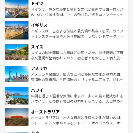
せる。地方によって風土や気候が異なるスペインはその個
ドイツ
で、幅広い魅力が詰まっている。華麗な宮殿、歴史的な大
性で訪れる人を魅了する。 なお、新着のスペイン情報は
コ
聖堂、美しいビーチ、そして豊かな自然が、訪れる者を心
ドイツは、豊かな歴史と多彩な文化が交差するヨーロッパ
ンテンツ一覧
を参照してほしい。
から魅了する。また、フランスは美食の国としても知ら
の中心に位置する国。中世の街並みが残るロマンチック街
れ、フランス料理はユネスコ無形文化遺産にも登録されて
道から、未来を先取りするようなモダンな都市まで多様な
イギリス
いる。シャンパンの発祥地であるランス、プロヴァンスの
顔を持つこの国は、どこを歩いても飽きることがない。ベ
香り高いラベンダー畑など、多彩な楽しみ方が可能だ。さ
ルリンの文化的活気、バイエルン州のアルプスの絶景、そ
イギリスは、古きよき伝統と最先端が共存する国。ウェス
らに、パリ以外の地域にも魅力が溢れており、どの街角に
してライン川沿いのワイン畑といった風景は必見。ビール
トミンスター寺院や大英博物館のようなランドマーク、歴
も豊かな歴史と文化が息づいている。パリ以外の個性あふ
とソーセージを味わいながら地元の人と過ごす楽しい時間
史ある大学都市、美しい丘陵地帯や牧歌的な風景など、エ
れる地方に足を運ぶとそれぞれで全く異なる文化を体験で
スイス
は、お酒好きな人にはぜひ体験してほしい。 なお、新着の
リアごとに異なる魅力がある。また、優雅なアフタヌーン
きるだろう。 なお、新着のフランス情報は
コンテンツ一覧
ドイツ情報は
コンテンツ一覧
を参照してほしい。
ティー、ビール好きにはたまらない英国パブ、サッカー観
スイスの国土面積は九州ほどの広さだが、運行時刻が正確
を参照してほしい。
戦など、本場だからこそできる体験も豊富。イギリスを旅
な交通網が整備されており、初心者でも安心して個人旅行
して楽しみつくそう。 なお、新着のイギリス情報は
コンテ
を楽しめる。日本同様に時刻表どおりの旅が可能だ。中世
アメリカ
ンツ一覧
を参照してほしい。
の建物がそのまま残る町や、スイスならではのユニークな
博物館もあり、アルプス観光だけでなく町歩きも満喫する
アメリカ合衆国は、広大な土地と多様な文化が魅力の国。
ことができる。国民の所得が高いため物価も高いが、旅行
東海岸の都市部から西海岸のカリフォルニアまで、訪れる
者向けの交通パス提供のサービスもあり、うまく活用すれ
場所ごとに異なる風景と体験が待っている。ニューヨーク
ハワイ
ば市内交通費無料で観光を楽しむこともできる。 なお、新
のような巨大都市は、観光、ショッピング、エンターテイ
着のスイス情報は
コンテンツ一覧
を参照してほしい。
ンメントが詰まった刺激的なスポットだ。一方、アメリカ
年間を通じて温暖な気候に恵まれ、多くの島で構成される
西部には大自然が広がり、グランドキャニオンやイエロー
ハワイは、どの島も独自の魅力をもっている。大自然の神
ストーン国立公園といった絶景が堪能できる。さらに、南
秘を感じたいなら、火山が生み出した壮大な景観を誇るハ
オーストラリア
部のニューオーリンズでは、音楽と美食が融合した独特の
ワイ島は見逃せない。また、定番の観光地といえばオアフ
文化が魅力。旅行者はアメリカの各地域で異なる魅力を楽
島だが、静かな自然を求めるならマウイ島やカウアイ島が
オーストラリアは、壮大な自然と多様な文化が魅力の国。
しみながら、その多様性と豊かな歴史を感じることができ
おすすめ。エメラルドグリーンに輝く海をはじめ、豊かな
シドニーのシンボルであるシドニー・オペラハウス、オー
るだろう。車でのロードトリップや列車の旅も、アメリカ
文化や歴史が息づいている。「アロハスピリット」と呼ば
ストラリア東海岸北部に広がる大サンゴ礁地帯グレートバ
ならではの贅沢な旅のスタイルだ。 なお、新着のアメリカ