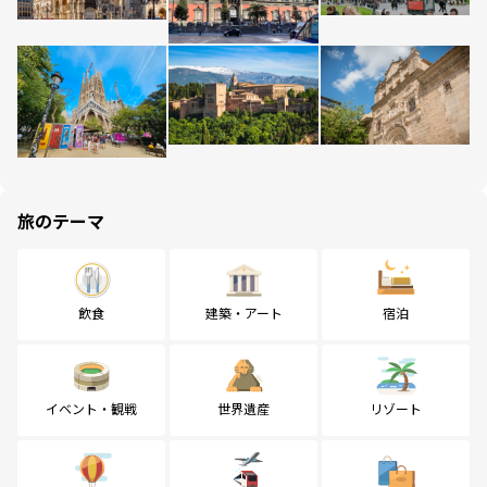
旅のテーマ
飲食
建築・アート
宿泊
イベント・観戦
世界遺産
リゾート