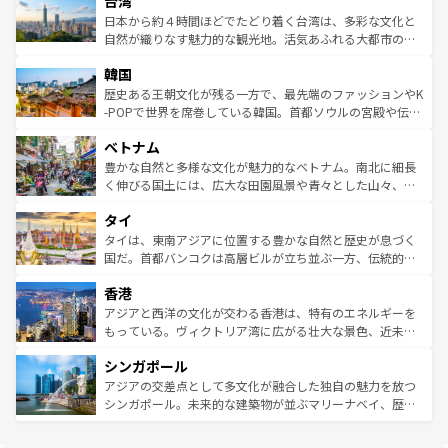
台湾
れるおもてなしの心で訪れる人々を迎えてくれるハワイの
リアリーフや大陸中央部にそびえるウルル（エアーズロッ
情報は
コンテンツ一覧
を参照してほしい。
人々、おいしいローカルフードやハワイアンミュージッ
ク）、タスマニアの美しい原生林やケアンズの熱帯雨林な
日本から約４時間ほどでたどり着く台湾は、多彩な文化と
ク、伝統的なフラダンスなど、すべてがハワイの魅力を彩
ど、見どころがたくさん。また、カフェやワイン、オージ
自然が織りなす魅力的な観光地。活気あふれる大都市の台
っている。訪れるたびに新しい発見と感動が待っているハ
ービーフなどの食文化も豊かで、美味しいものであふれて
北やノスタルジックな町並みが人気な九份（ジォウフェ
ワイを、存分に味わってほしい。 なお、新着のハワイ情報
韓国
いる。アクティビティも充実しており、サーフィンやダイ
ン）、静ひつな山岳地帯である台湾東部など、都市の喧騒
は
コンテンツ一覧
を参照してほしい。
ビング、ハイキングなど、アウトドア好きにはたまらな
と山間の静けさが共存しており、訪れる人に新しい発見と
歴史ある王朝文化が残る一方で、最先端のファッションやK
い。オーストラリアの多彩な魅力を存分に味わいつくそ
驚きをもたらしてくれる。また、奥深い台湾の食文化も魅
-POPで世界を席巻している韓国。首都ソウルの宮殿や伝統
う。 なお、新着のオーストラリア情報は
コンテンツ一覧
を
力で、夜市などの屋台グルメから高級料理、ヘルシーで美
家屋が並ぶエリアでは韓国の歴史と文化に浸ることがで
参照してほしい。
ベトナム
容にもいいと評判のスイーツなど、バラエティ豊かな料理
き、地方に足を延ばせば四季折々の自然美を楽しむことが
が味わえる。 なお、新着の台湾情報は
コンテンツ一覧
を参
できる。そして、キムチや焼肉、絶品のストリートフード
豊かな自然と多様な文化が魅力的なベトナム。南北に細長
照してほしい。
まで、さまざまな韓国料理が待っている。夜には、韓国な
く伸びる国土には、広大な田園風景や青々とした山々、世
らではのナイトライフも堪能できる。あたたかいホスピタ
界遺産に登録された壮大な自然景観が点在し、都市部では
タイ
リティに包まれながら、韓国の多彩な魅力を心ゆくまで味
急速な発展と共に伝統が息づく。ハノイの古い町並みやホ
わってみてほしい。 なお、新着の韓国情報は
コンテンツ一
ーチミン市のフランス統治時代の建物も、独特の雰囲気を
タイは、東南アジアに位置する豊かな自然と歴史が息づく
覧
を参照してほしい。
醸し出している。また、バラエティの豊かさとおいしさで
国だ。首都バンコクは高層ビルが立ち並ぶ一方、伝統的な
世界中の食通を魅了してやまないベトナム料理も魅力のひ
寺院や市場がいたるところに点在し、古きよき文化と現代
香港
とつ。フォーやバインミー、ベトナムコーヒーなどは、ぜ
の活気が交差している。北部ではチェンマイなどの山岳地
ひ現地で味わいたい。どの地域を訪れてもあたたかい人々
帯で自然と触れ合い、南部ではプーケットやクラビの美し
アジアと西洋の文化が交わる香港は、特有のエネルギーを
が旅行者を迎えてくれるので、きっと忘れられない旅にな
いビーチでリゾート気分を楽しむことができる。タイ料理
もっている。ヴィクトリア湾に広がる壮大な景色、近未来
るはずだ。 なお、新着のベトナム情報は
コンテンツ一覧
を
は世界的に有名で、屋台から高級レストランまで味覚を刺
的なアートスポット、そして歴史と現代が融合した町並
参照してほしい。
シンガポール
激する。気候は一年中温暖で、どの季節にも異なる楽しみ
み、どこを訪れても感動するはず。観光スポットが密集し
が待っている。親しみやすいタイの人々、仏教を中心とし
ており、効率よく見どころを回れるのも魅力。息をのむよ
アジアの交差点として多文化が融合した独自の魅力を放つ
た文化、そして多様な観光資源が、訪れる旅人を魅了し続
うな絶景から文化的な体験まで、香港を存分に楽しみ尽く
シンガポール。未来的な建築物が並ぶマリーナベイ、歴史
ける。 なお、新着のタイ情報は
コンテンツ一覧
を参照して
そう。 なお、新着の香港情報は
コンテンツ一覧
を参照して
と伝統を感じられるエスニックタウン、多数の緑豊かな公
ほしい。
ほしい。
園や自然保護区など、自然が調和した近代的な景観と文化