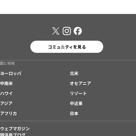
コミュニティを見る
国と地域
ヨーロッパ
北米
中南米
オセアニア
ハワイ
リゾート
アジア
中近東
アフリカ
日本
ウェブマガジン
特派員ブログ