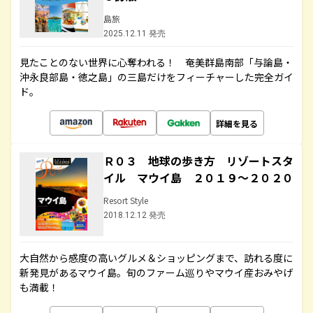
島旅
2025.12.11 発売
見たことのない世界に心奪われる！ 奄美群島南部「与論島・
沖永良部島・徳之島」の三島だけをフィーチャーした完全ガイ
ド。
詳細を見る
Ｒ０３ 地球の歩き方 リゾートスタ
イル マウイ島 ２０１９～２０２０
Resort Style
2018.12.12 発売
大自然から感度の高いグルメ＆ショッピングまで、訪れる度に
新発見があるマウイ島。旬のファーム巡りやマウイ産おみやげ
も満載！