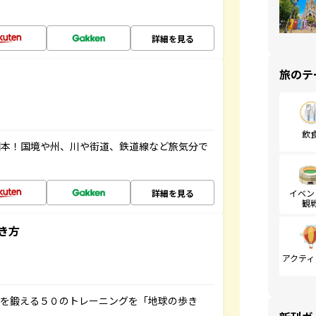
詳細を見る
旅のテ
飲
図本！国境や州、川や街道、鉄道線など旅気分で
詳細を見る
イベン
観
き方
アクティ
脳を鍛える５０のトレーニングを「地球の歩き