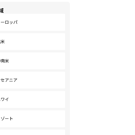
域
ヨーロッパ
北米
中南米
オセアニア
ハワイ
リゾート