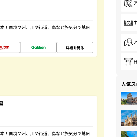
図本！国境や州、川や街道、島など旅気分で地図
詳細を見る
人気ス
編
図本！国境や州、川や街道、島など旅気分で地図