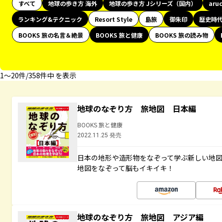
すべて
地球の歩き方 海外
地球の歩き方 Jシリーズ（国内）
aru
ランキング&テクニック
Resort Style
島旅
御朱印
歴史時
BOOKS 旅の名言＆絶景
BOOKS 旅と健康
BOOKS 旅の読み物
1〜20件/358件中 を表示
地球のなぞり方 旅地図 日本編
BOOKS 旅と健康
2022.11.25 発売
日本の地形や造形物をなぞって学ぶ新しい地
地図をなぞって脳もイキイキ！
地球のなぞり方 旅地図 アジア編