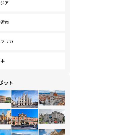
アジア
中近東
アフリカ
日本
ポット