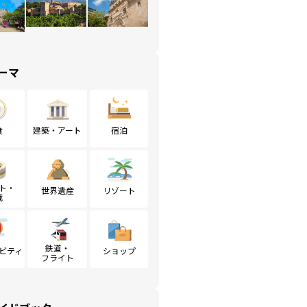
ーマ
食
建築・アート
宿泊
ト・
世界遺産
リゾート
戦
鉄道・
ビティ
ショップ
フライト