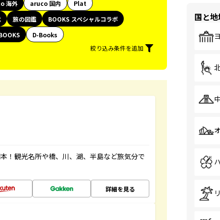
co 海外
aruco 国内
Plat
国と地
代
旅の図鑑
BOOKS スペシャルコラボ
BOOKS
D-Books
絞り込み条件を追加
図本！観光名所や橋、川、湖、半島など旅気分で
詳細を見る