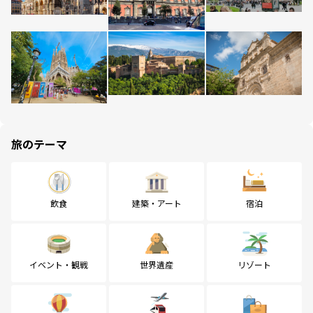
旅のテーマ
飲食
建築・アート
宿泊
イベント・観戦
世界遺産
リゾート