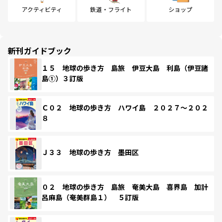
アクティビティ
鉄道・フライト
ショップ
新刊ガイドブック
１５ 地球の歩き方 島旅 伊豆大島 利島（伊豆諸
島①）３訂版
Ｃ０２ 地球の歩き方 ハワイ島 ２０２７～２０２
８
Ｊ３３ 地球の歩き方 墨田区
０２ 地球の歩き方 島旅 奄美大島 喜界島 加計
呂麻島（奄美群島１） ５訂版