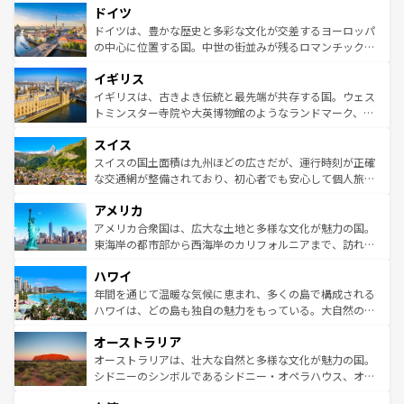
せる。地方によって風土や気候が異なるスペインはその個
ドイツ
で、幅広い魅力が詰まっている。華麗な宮殿、歴史的な大
性で訪れる人を魅了する。 なお、新着のスペイン情報は
コ
聖堂、美しいビーチ、そして豊かな自然が、訪れる者を心
ドイツは、豊かな歴史と多彩な文化が交差するヨーロッパ
ンテンツ一覧
を参照してほしい。
から魅了する。また、フランスは美食の国としても知ら
の中心に位置する国。中世の街並みが残るロマンチック街
れ、フランス料理はユネスコ無形文化遺産にも登録されて
道から、未来を先取りするようなモダンな都市まで多様な
イギリス
いる。シャンパンの発祥地であるランス、プロヴァンスの
顔を持つこの国は、どこを歩いても飽きることがない。ベ
香り高いラベンダー畑など、多彩な楽しみ方が可能だ。さ
ルリンの文化的活気、バイエルン州のアルプスの絶景、そ
イギリスは、古きよき伝統と最先端が共存する国。ウェス
らに、パリ以外の地域にも魅力が溢れており、どの街角に
してライン川沿いのワイン畑といった風景は必見。ビール
トミンスター寺院や大英博物館のようなランドマーク、歴
も豊かな歴史と文化が息づいている。パリ以外の個性あふ
とソーセージを味わいながら地元の人と過ごす楽しい時間
史ある大学都市、美しい丘陵地帯や牧歌的な風景など、エ
れる地方に足を運ぶとそれぞれで全く異なる文化を体験で
スイス
は、お酒好きな人にはぜひ体験してほしい。 なお、新着の
リアごとに異なる魅力がある。また、優雅なアフタヌーン
きるだろう。 なお、新着のフランス情報は
コンテンツ一覧
ドイツ情報は
コンテンツ一覧
を参照してほしい。
ティー、ビール好きにはたまらない英国パブ、サッカー観
スイスの国土面積は九州ほどの広さだが、運行時刻が正確
を参照してほしい。
戦など、本場だからこそできる体験も豊富。イギリスを旅
な交通網が整備されており、初心者でも安心して個人旅行
して楽しみつくそう。 なお、新着のイギリス情報は
コンテ
を楽しめる。日本同様に時刻表どおりの旅が可能だ。中世
アメリカ
ンツ一覧
を参照してほしい。
の建物がそのまま残る町や、スイスならではのユニークな
博物館もあり、アルプス観光だけでなく町歩きも満喫する
アメリカ合衆国は、広大な土地と多様な文化が魅力の国。
ことができる。国民の所得が高いため物価も高いが、旅行
東海岸の都市部から西海岸のカリフォルニアまで、訪れる
者向けの交通パス提供のサービスもあり、うまく活用すれ
場所ごとに異なる風景と体験が待っている。ニューヨーク
ハワイ
ば市内交通費無料で観光を楽しむこともできる。 なお、新
のような巨大都市は、観光、ショッピング、エンターテイ
着のスイス情報は
コンテンツ一覧
を参照してほしい。
ンメントが詰まった刺激的なスポットだ。一方、アメリカ
年間を通じて温暖な気候に恵まれ、多くの島で構成される
西部には大自然が広がり、グランドキャニオンやイエロー
ハワイは、どの島も独自の魅力をもっている。大自然の神
ストーン国立公園といった絶景が堪能できる。さらに、南
秘を感じたいなら、火山が生み出した壮大な景観を誇るハ
オーストラリア
部のニューオーリンズでは、音楽と美食が融合した独特の
ワイ島は見逃せない。また、定番の観光地といえばオアフ
文化が魅力。旅行者はアメリカの各地域で異なる魅力を楽
島だが、静かな自然を求めるならマウイ島やカウアイ島が
オーストラリアは、壮大な自然と多様な文化が魅力の国。
しみながら、その多様性と豊かな歴史を感じることができ
おすすめ。エメラルドグリーンに輝く海をはじめ、豊かな
シドニーのシンボルであるシドニー・オペラハウス、オー
るだろう。車でのロードトリップや列車の旅も、アメリカ
文化や歴史が息づいている。「アロハスピリット」と呼ば
ストラリア東海岸北部に広がる大サンゴ礁地帯グレートバ