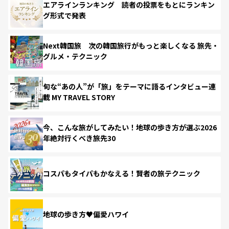
エアラインランキング 読者の投票をもとにランキン
グ形式で発表
Next韓国旅 次の韓国旅行がもっと楽しくなる 旅先・
グルメ・テクニック
旬な“あの人”が「旅」をテーマに語るインタビュー連
載 MY TRAVEL STORY
今、こんな旅がしてみたい！地球の歩き方が選ぶ2026
年絶対行くべき旅先30
コスパもタイパもかなえる！賢者の旅テクニック
地球の歩き方♥偏愛ハワイ