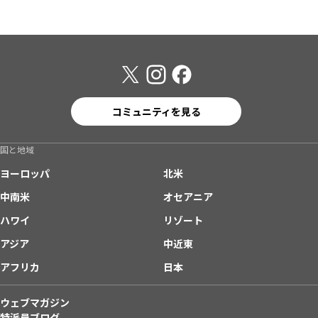
コミュニティを見る
国と地域
ヨーロッパ
北米
中南米
オセアニア
ハワイ
リゾート
アジア
中近東
アフリカ
日本
ウェブマガジン
特派員ブログ