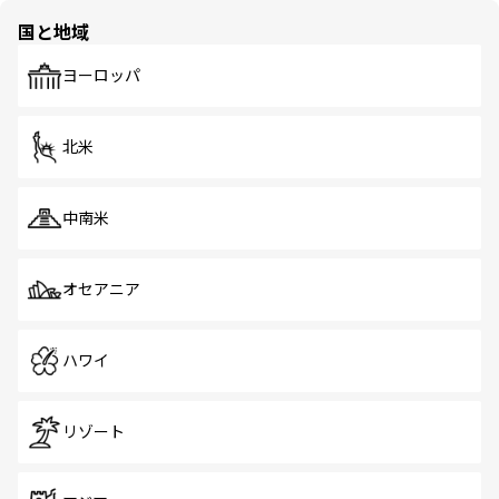
の多様性あふれるカラフルな町は、どこを歩いても新しい
国と地域
発見がある。さらに、治安のよさや充実した公共交通機関
も、旅行者にとっては魅力的なポイント。グルメも豊富
で、ホーカーズは地元の風情を楽しめる外せないスポット
ヨーロッパ
だ。訪れる人を飽きさせないシンガポールで、多様な魅力
を体感しよう。 なお、新着のシンガポール情報は
コンテン
ツ一覧
を参照してほしい。
北米
中南米
オセアニア
ハワイ
リゾート