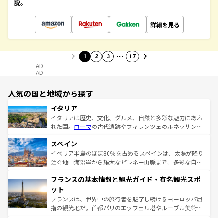
説。
詳細を見る
…
1
2
3
17
AD
AD
人気の国と地域から探す
イタリア
イタリアは歴史、文化、グルメ、自然と多彩な魅力にあふ
れた国。
ローマ
の古代遺跡やフィレンツェのルネッサンス
美術、ヴェネツィアの運河など、歴史あるスポットはもち
スペイン
ろん、トスカーナの美しい田園風景やアマルフィ海岸の絶
景など、自然景観も見逃せない。観光の合間には、本場の
イベリア半島のほぼ80％を占めるスペインは、太陽が降り
ピザやパスタなど、絶品のイタリア料理を堪能することも
注ぐ地中海沿岸から雄大なピレネー山脈まで、多彩な自然
できる。朝目覚めてから夜眠るまで、すべての瞬間を楽し
と文化が詰まったヨーロッパ屈指の旅行先だ。多様な地域
フランスの基本情報と観光ガイド・有名観光スポ
ませてくれるイタリアで、忘れられない旅をしてみよう！
文化が根付くこの国では、情熱的なフラメンコ、熱気あふ
なお、新着のイタリア情報は
コンテンツ一覧
を参照してほ
れる闘牛、そして美味しいタパスが生活の一部となってい
ット
しい。
る。首都マドリードの洗練された雰囲気や、バルセロナの
フランスは、世界中の旅行者を魅了し続けるヨーロッパ屈
アートに溢れた街角から、地方では古代ローマ遺跡や中世
指の観光地だ。首都パリのエッフェル塔やルーブル美術館
の城塞都市、穏やかなビーチリゾートまで多彩な表情を見
といった象徴的なスポットから、田舎町の古風な美しさま