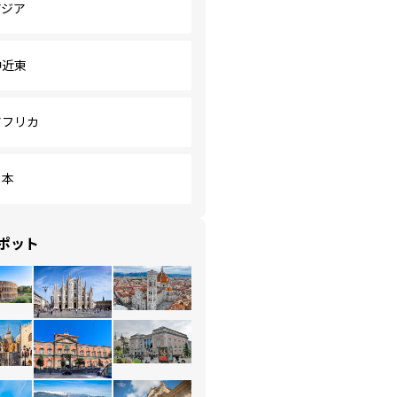
アジア
中近東
アフリカ
日本
ポット