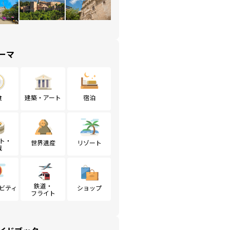
ーマ
食
建築・アート
宿泊
ト・
世界遺産
リゾート
戦
鉄道・
ビティ
ショップ
フライト