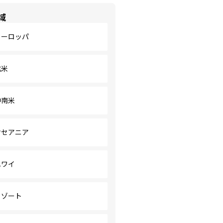
域
ヨーロッパ
北米
中南米
オセアニア
ハワイ
リゾート