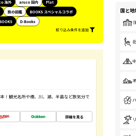
co 海外
aruco 国内
Plat
国と地
旅の図鑑
BOOKS スペシャルコラボ
BOOKS
D-Books
絞り込み条件を追加
図本！観光名所や橋、川、湖、半島など旅気分で
詳細を見る