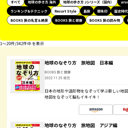
すべて
地球の歩き方 海外
地球の歩き方 Jシリーズ（国内）
aru
ランキング&テクニック
Resort Style
島旅
御朱印
歴史時代
BOOKS 旅の名言＆絶景
BOOKS 旅と健康
BOOKS 旅の読み物
1〜20件/342件中 を表示
地球のなぞり方 旅地図 日本編
BOOKS 旅と健康
2022.11.25 発売
日本の地形や造形物をなぞって学ぶ新しい地
地図をなぞって脳もイキイキ！
地球のなぞり方 旅地図 アジア編