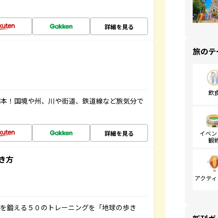
詳細を見る
旅のテ
飲
図本！国境や州、川や街道、鉄道線など旅気分で
詳細を見る
イベン
観
き方
アクティ
脳を鍛える５０のトレーニングを「地球の歩き