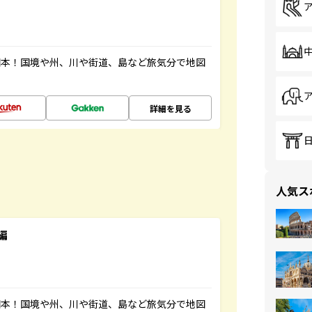
図本！国境や州、川や街道、島など旅気分で地図
詳細を見る
人気ス
編
図本！国境や州、川や街道、島など旅気分で地図