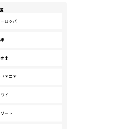
域
ヨーロッパ
北米
中南米
オセアニア
ハワイ
リゾート