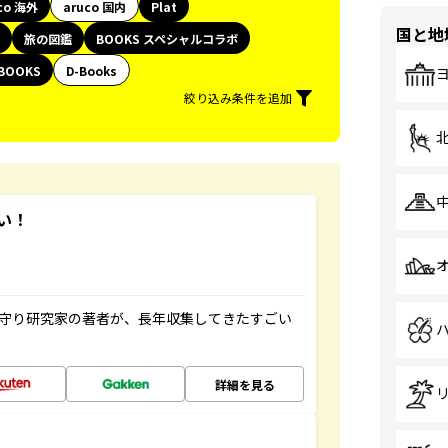
co 海外
aruco 国内
Plat
国と地
旅の図鑑
BOOKS スペシャルコラボ
BOOKS
D-Books
絞り込み条件を追加
い！
お守り研究家の著者が、長年収集してきたすごい
詳細を見る