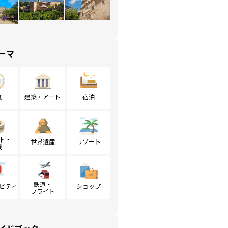
ーマ
食
建築・アート
宿泊
ト・
世界遺産
リゾート
戦
鉄道・
ビティ
ショップ
フライト