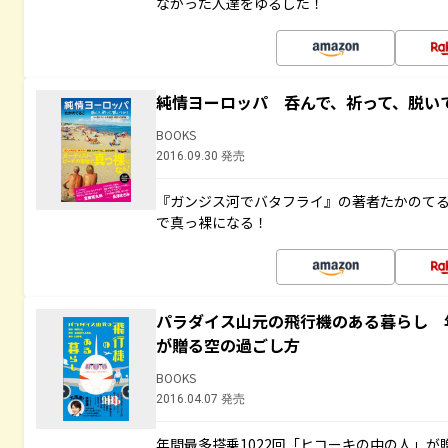
なかった人達をゆるした！
純情ヨーロッパ 呑んで、祈って、脱い
BOOKS
2016.09.30 発売
『ガンジス河でバタフライ』の著者たかのて
で真っ裸になる！
パラダイス山元の飛行機のある暮らし 年
が贈る空の過ごし方
BOOKS
2016.04.07 発売
年間最多搭乗1022回「ヒコーキの中の人」が