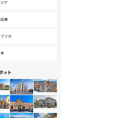
アジア
中近東
アフリカ
日本
ポット