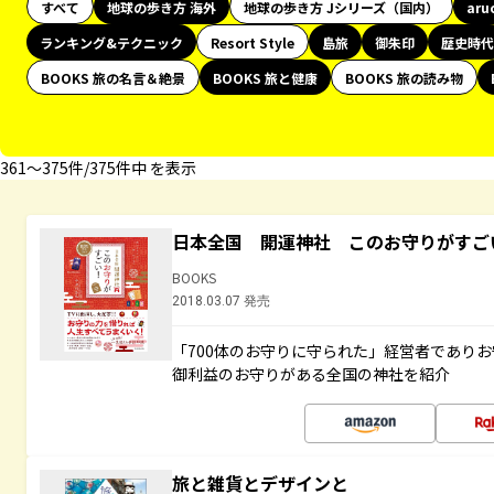
すべて
地球の歩き方 海外
地球の歩き方 Jシリーズ（国内）
aru
ランキング&テクニック
Resort Style
島旅
御朱印
歴史時代
BOOKS 旅の名言＆絶景
BOOKS 旅と健康
BOOKS 旅の読み物
361〜375件/375件中 を表示
日本全国 開運神社 このお守りがすご
BOOKS
2018.03.07 発売
「700体のお守りに守られた」経営者であり
御利益のお守りがある全国の神社を紹介
旅と雑貨とデザインと