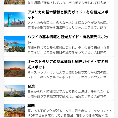
戦など、本場だからこそできる体験も豊富。イギリスを旅
な交通網が整備されており、初心者でも安心して個人旅行
して楽しみつくそう。 なお、新着のイギリス情報は
コンテ
を楽しめる。日本同様に時刻表どおりの旅が可能だ。中世
アメリカの基本情報と観光ガイド・有名観光スポ
ンツ一覧
を参照してほしい。
の建物がそのまま残る町や、スイスならではのユニークな
博物館もあり、アルプス観光だけでなく町歩きも満喫する
ット
ことができる。国民の所得が高いため物価も高いが、旅行
アメリカ合衆国は、広大な土地と多様な文化が魅力の国。
者向けの交通パス提供のサービスもあり、うまく活用すれ
東海岸の都市部から西海岸のカリフォルニアまで、訪れる
ば市内交通費無料で観光を楽しむこともできる。 なお、新
場所ごとに異なる風景と体験が待っている。ニューヨーク
着のスイス情報は
コンテンツ一覧
を参照してほしい。
ハワイの基本情報と観光ガイド・有名観光スポッ
のような巨大都市は、観光、ショッピング、エンターテイ
ンメントが詰まった刺激的なスポットだ。一方、アメリカ
ト
西部には大自然が広がり、グランドキャニオンやイエロー
年間を通じて温暖な気候に恵まれ、多くの島で構成される
ストーン国立公園といった絶景が堪能できる。さらに、南
ハワイは、どの島も独自の魅力をもっている。大自然の神
部のニューオーリンズでは、音楽と美食が融合した独特の
秘を感じたいなら、火山が生み出した壮大な景観を誇るハ
文化が魅力。旅行者はアメリカの各地域で異なる魅力を楽
オーストラリアの基本情報と観光ガイド・有名観
ワイ島は見逃せない。また、定番の観光地といえばオアフ
しみながら、その多様性と豊かな歴史を感じることができ
島だが、静かな自然を求めるならマウイ島やカウアイ島が
光スポット
るだろう。車でのロードトリップや列車の旅も、アメリカ
おすすめ。エメラルドグリーンに輝く海をはじめ、豊かな
オーストラリアは、壮大な自然と多様な文化が魅力の国。
ならではの贅沢な旅のスタイルだ。 なお、新着のアメリカ
文化や歴史が息づいている。「アロハスピリット」と呼ば
シドニーのシンボルであるシドニー・オペラハウス、オー
情報は
コンテンツ一覧
を参照してほしい。
れるおもてなしの心で訪れる人々を迎えてくれるハワイの
ストラリア東海岸北部に広がる大サンゴ礁地帯グレートバ
人々、おいしいローカルフードやハワイアンミュージッ
台湾
リアリーフや大陸中央部にそびえるウルル（エアーズロッ
ク、伝統的なフラダンスなど、すべてがハワイの魅力を彩
ク）、タスマニアの美しい原生林やケアンズの熱帯雨林な
日本から約４時間ほどでたどり着く台湾は、多彩な文化と
っている。訪れるたびに新しい発見と感動が待っているハ
ど、見どころがたくさん。また、カフェやワイン、オージ
自然が織りなす魅力的な観光地。活気あふれる大都市の台
ワイを、存分に味わってほしい。 なお、新着のハワイ情報
ービーフなどの食文化も豊かで、美味しいものであふれて
北やノスタルジックな町並みが人気な九份（ジォウフェ
は
コンテンツ一覧
を参照してほしい。
韓国
いる。アクティビティも充実しており、サーフィンやダイ
ン）、静ひつな山岳地帯である台湾東部など、都市の喧騒
ビング、ハイキングなど、アウトドア好きにはたまらな
と山間の静けさが共存しており、訪れる人に新しい発見と
歴史ある王朝文化が残る一方で、最先端のファッションやK
い。オーストラリアの多彩な魅力を存分に味わいつくそ
驚きをもたらしてくれる。また、奥深い台湾の食文化も魅
-POPで世界を席巻している韓国。首都ソウルの宮殿や伝統