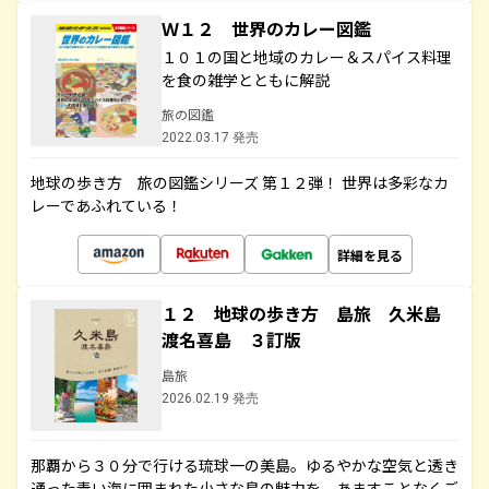
Ｗ１２ 世界のカレー図鑑
１０１の国と地域のカレー＆スパイス料理
を食の雑学とともに解説
旅の図鑑
2022.03.17 発売
地球の歩き方 旅の図鑑シリーズ 第１２弾！ 世界は多彩なカ
レーであふれている！
詳細を見る
１２ 地球の歩き方 島旅 久米島
渡名喜島 ３訂版
島旅
2026.02.19 発売
那覇から３０分で行ける琉球一の美島。ゆるやかな空気と透き
通った青い海に囲まれた小さな島の魅力を、あますことなくご