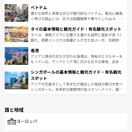
う。 なお、新着のオーストラリア情報は
コンテンツ一覧
を
力で、夜市などの屋台グルメから高級料理、ヘルシーで美
家屋が並ぶエリアでは韓国の歴史と文化に浸ることがで
参照してほしい。
ベトナム
容にもいいと評判のスイーツなど、バラエティ豊かな料理
き、地方に足を延ばせば四季折々の自然美を楽しむことが
が味わえる。 なお、新着の台湾情報は
コンテンツ一覧
を参
できる。そして、キムチや焼肉、絶品のストリートフード
豊かな自然と多様な文化が魅力的なベトナム。南北に細長
照してほしい。
まで、さまざまな韓国料理が待っている。夜には、韓国な
く伸びる国土には、広大な田園風景や青々とした山々、世
らではのナイトライフも堪能できる。あたたかいホスピタ
界遺産に登録された壮大な自然景観が点在し、都市部では
タイの基本情報と観光ガイド・有名観光スポット
リティに包まれながら、韓国の多彩な魅力を心ゆくまで味
急速な発展と共に伝統が息づく。ハノイの古い町並みやホ
わってみてほしい。 なお、新着の韓国情報は
コンテンツ一
ーチミン市のフランス統治時代の建物も、独特の雰囲気を
タイは、東南アジアに位置する豊かな自然と歴史が息づく
覧
を参照してほしい。
醸し出している。また、バラエティの豊かさとおいしさで
国だ。首都バンコクは高層ビルが立ち並ぶ一方、伝統的な
世界中の食通を魅了してやまないベトナム料理も魅力のひ
寺院や市場がいたるところに点在し、古きよき文化と現代
香港
とつ。フォーやバインミー、ベトナムコーヒーなどは、ぜ
の活気が交差している。北部ではチェンマイなどの山岳地
ひ現地で味わいたい。どの地域を訪れてもあたたかい人々
帯で自然と触れ合い、南部ではプーケットやクラビの美し
アジアと西洋の文化が交わる香港は、特有のエネルギーを
が旅行者を迎えてくれるので、きっと忘れられない旅にな
いビーチでリゾート気分を楽しむことができる。タイ料理
もっている。ヴィクトリア湾に広がる壮大な景色、近未来
るはずだ。 なお、新着のベトナム情報は
コンテンツ一覧
を
は世界的に有名で、屋台から高級レストランまで味覚を刺
的なアートスポット、そして歴史と現代が融合した町並
参照してほしい。
シンガポールの基本情報と観光ガイド・有名観光
激する。気候は一年中温暖で、どの季節にも異なる楽しみ
み、どこを訪れても感動するはず。観光スポットが密集し
が待っている。親しみやすいタイの人々、仏教を中心とし
ており、効率よく見どころを回れるのも魅力。息をのむよ
スポット
た文化、そして多様な観光資源が、訪れる旅人を魅了し続
うな絶景から文化的な体験まで、香港を存分に楽しみ尽く
アジアの交差点として多文化が融合した独自の魅力を放つ
ける。 なお、新着のタイ情報は
コンテンツ一覧
を参照して
そう。 なお、新着の香港情報は
コンテンツ一覧
を参照して
シンガポール。未来的な建築物が並ぶマリーナベイ、歴史
ほしい。
ほしい。
と伝統を感じられるエスニックタウン、多数の緑豊かな公
園や自然保護区など、自然が調和した近代的な景観と文化
の多様性あふれるカラフルな町は、どこを歩いても新しい
国と地域
発見がある。さらに、治安のよさや充実した公共交通機関
も、旅行者にとっては魅力的なポイント。グルメも豊富
で、ホーカーズは地元の風情を楽しめる外せないスポット
ヨーロッパ
だ。訪れる人を飽きさせないシンガポールで、多様な魅力
を体感しよう。 なお、新着のシンガポール情報は
コンテン