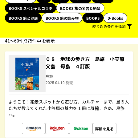
BOOKS スペシャルコラボ
BOOKS 旅の名言＆絶景
BOOKS 旅と健康
BOOKS 旅の読み物
BOOKS
D-Books
絞り込み条件を追加
41〜60件/375件中 を表示
０８ 地球の歩き方 島旅 小笠原
父島 母島 ４訂版
島旅
2025.04.10 発売
ようこそ！絶景スポットから遊び方、カルチャーまで、島の人
たちが教えてくれた小笠原の魅力を１冊に凝縮。さあ、島旅
へ。
詳細を見る