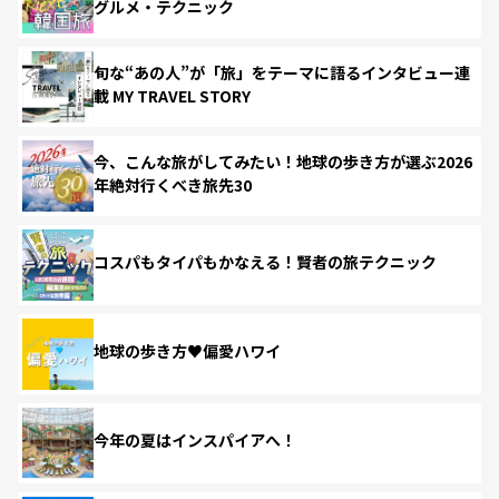
グルメ・テクニック
旬な“あの人”が「旅」をテーマに語るインタビュー連
載 MY TRAVEL STORY
今、こんな旅がしてみたい！地球の歩き方が選ぶ2026
年絶対行くべき旅先30
コスパもタイパもかなえる！賢者の旅テクニック
地球の歩き方♥偏愛ハワイ
今年の夏はインスパイアへ！