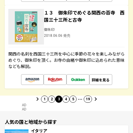
１３ 御朱印でめぐる関西の百寺 西
国三十三所と古寺
御朱印
2018.06.06 発売
関西の名刹を西国三十三所を中心に季節の花々を楽しみながら
めぐり、御朱印を頂く。お寺の由緒や御朱印に込められた意味
なども解説。
詳細を見る
…
1
2
3
4
5
19
AD
AD
人気の国と地域から探す
イタリア