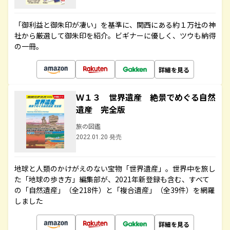
「御利益と御朱印が凄い」を基準に、関西にある約１万社の神
社から厳選して御朱印を紹介。ビギナーに優しく、ツウも納得
の一冊。
詳細を見る
Ｗ１３ 世界遺産 絶景でめぐる自然
遺産 完全版
旅の図鑑
2022.01.20 発売
地球と人類のかけがえのない宝物「世界遺産」。世界中を旅し
た「地球の歩き方」編集部が、2021年新登録も含む、すべて
の「自然遺産」（全218件）と「複合遺産」（全39件）を網羅
しました
詳細を見る