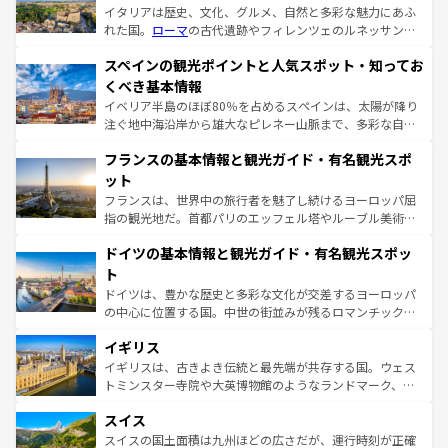
イタリアは歴史、文化、グルメ、自然と多彩な魅力にあふ
れた国。
ローマ
の古代遺跡やフィレンツェのルネッサンス
美術、ヴェネツィアの運河など、歴史あるスポットはもち
スペインの観光ポイントと人気スポット・知ってお
ろん、トスカーナの美しい田園風景やアマルフィ海岸の絶
景など、自然景観も見逃せない。観光の合間には、本場の
くべき基本情報
ピザやパスタなど、絶品のイタリア料理を堪能することも
イベリア半島のほぼ80％を占めるスペインは、太陽が降り
できる。朝目覚めてから夜眠るまで、すべての瞬間を楽し
注ぐ地中海沿岸から雄大なピレネー山脈まで、多彩な自然
ませてくれるイタリアで、忘れられない旅をしてみよう！
と文化が詰まったヨーロッパ屈指の旅行先だ。多様な地域
なお、新着のイタリア情報は
コンテンツ一覧
を参照してほ
フランスの基本情報と観光ガイド・有名観光スポ
文化が根付くこの国では、情熱的なフラメンコ、熱気あふ
しい。
れる闘牛、そして美味しいタパスが生活の一部となってい
ット
る。首都マドリードの洗練された雰囲気や、バルセロナの
フランスは、世界中の旅行者を魅了し続けるヨーロッパ屈
アートに溢れた街角から、地方では古代ローマ遺跡や中世
指の観光地だ。首都パリのエッフェル塔やルーブル美術館
の城塞都市、穏やかなビーチリゾートまで多彩な表情を見
といった象徴的なスポットから、田舎町の古風な美しさま
せる。地方によって風土や気候が異なるスペインはその個
ドイツの基本情報と観光ガイド・有名観光スポッ
で、幅広い魅力が詰まっている。華麗な宮殿、歴史的な大
性で訪れる人を魅了する。 なお、新着のスペイン情報は
コ
聖堂、美しいビーチ、そして豊かな自然が、訪れる者を心
ト
ンテンツ一覧
を参照してほしい。
から魅了する。また、フランスは美食の国としても知ら
ドイツは、豊かな歴史と多彩な文化が交差するヨーロッパ
れ、フランス料理はユネスコ無形文化遺産にも登録されて
の中心に位置する国。中世の街並みが残るロマンチック街
いる。シャンパンの発祥地であるランス、プロヴァンスの
道から、未来を先取りするようなモダンな都市まで多様な
香り高いラベンダー畑など、多彩な楽しみ方が可能だ。さ
イギリス
顔を持つこの国は、どこを歩いても飽きることがない。ベ
らに、パリ以外の地域にも魅力が溢れており、どの街角に
ルリンの文化的活気、バイエルン州のアルプスの絶景、そ
イギリスは、古きよき伝統と最先端が共存する国。ウェス
も豊かな歴史と文化が息づいている。パリ以外の個性あふ
してライン川沿いのワイン畑といった風景は必見。ビール
トミンスター寺院や大英博物館のようなランドマーク、歴
れる地方に足を運ぶとそれぞれで全く異なる文化を体験で
とソーセージを味わいながら地元の人と過ごす楽しい時間
史ある大学都市、美しい丘陵地帯や牧歌的な風景など、エ
きるだろう。 なお、新着のフランス情報は
コンテンツ一覧
スイス
は、お酒好きな人にはぜひ体験してほしい。 なお、新着の
リアごとに異なる魅力がある。また、優雅なアフタヌーン
を参照してほしい。
ドイツ情報は
コンテンツ一覧
を参照してほしい。
ティー、ビール好きにはたまらない英国パブ、サッカー観
スイスの国土面積は九州ほどの広さだが、運行時刻が正確