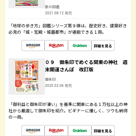
旅の図鑑
2021.08.12 発売
「地球の歩き方」図鑑シリーズ第９弾は、歴史好き、建築好き
必見の「城・宮殿・城塞都市」が堪能できる１冊。
詳細を見る
０９ 御朱印でめぐる関東の神社 週
末開運さんぽ 改訂版
御朱印
2025.02.06 発売
「御利益と御朱印が凄い」を基準に関東にある１万社以上の神
社から厳選して御朱印を紹介。ビギナーに優しく、ツウも納得
の一冊。
詳細を見る