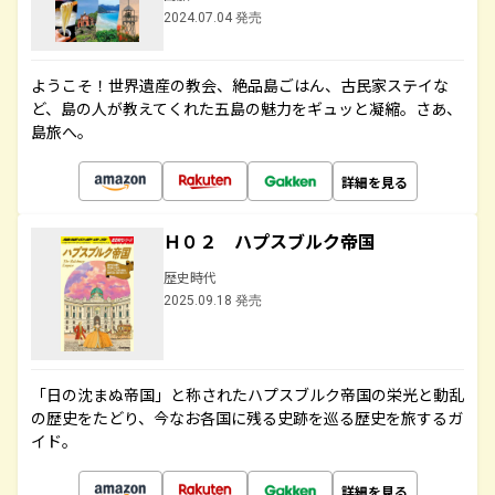
2024.07.04 発売
ようこそ！世界遺産の教会、絶品島ごはん、古民家ステイな
ど、島の人が教えてくれた五島の魅力をギュッと凝縮。さあ、
島旅へ。
詳細を見る
Ｈ０２ ハプスブルク帝国
歴史時代
2025.09.18 発売
「日の沈まぬ帝国」と称されたハプスブルク帝国の栄光と動乱
の歴史をたどり、今なお各国に残る史跡を巡る歴史を旅するガ
イド。
詳細を見る