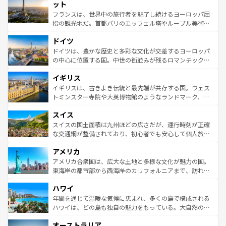
なお、新着のイタリア情報は
コンテンツ一覧
を参照してほ
れる闘牛、そして美味しいタパスが生活の一部となってい
ット
しい。
る。首都マドリードの洗練された雰囲気や、バルセロナの
フランスは、世界中の旅行者を魅了し続けるヨーロッパ屈
アートに溢れた街角から、地方では古代ローマ遺跡や中世
指の観光地だ。首都パリのエッフェル塔やルーブル美術館
の城塞都市、穏やかなビーチリゾートまで多彩な表情を見
といった象徴的なスポットから、田舎町の古風な美しさま
せる。地方によって風土や気候が異なるスペインはその個
ドイツ
で、幅広い魅力が詰まっている。華麗な宮殿、歴史的な大
性で訪れる人を魅了する。 なお、新着のスペイン情報は
コ
聖堂、美しいビーチ、そして豊かな自然が、訪れる者を心
ドイツは、豊かな歴史と多彩な文化が交差するヨーロッパ
ンテンツ一覧
を参照してほしい。
から魅了する。また、フランスは美食の国としても知ら
の中心に位置する国。中世の街並みが残るロマンチック街
れ、フランス料理はユネスコ無形文化遺産にも登録されて
道から、未来を先取りするようなモダンな都市まで多様な
イギリス
いる。シャンパンの発祥地であるランス、プロヴァンスの
顔を持つこの国は、どこを歩いても飽きることがない。ベ
香り高いラベンダー畑など、多彩な楽しみ方が可能だ。さ
ルリンの文化的活気、バイエルン州のアルプスの絶景、そ
イギリスは、古きよき伝統と最先端が共存する国。ウェス
らに、パリ以外の地域にも魅力が溢れており、どの街角に
してライン川沿いのワイン畑といった風景は必見。ビール
トミンスター寺院や大英博物館のようなランドマーク、歴
も豊かな歴史と文化が息づいている。パリ以外の個性あふ
とソーセージを味わいながら地元の人と過ごす楽しい時間
史ある大学都市、美しい丘陵地帯や牧歌的な風景など、エ
れる地方に足を運ぶとそれぞれで全く異なる文化を体験で
スイス
は、お酒好きな人にはぜひ体験してほしい。 なお、新着の
リアごとに異なる魅力がある。また、優雅なアフタヌーン
きるだろう。 なお、新着のフランス情報は
コンテンツ一覧
ドイツ情報は
コンテンツ一覧
を参照してほしい。
ティー、ビール好きにはたまらない英国パブ、サッカー観
スイスの国土面積は九州ほどの広さだが、運行時刻が正確
を参照してほしい。
戦など、本場だからこそできる体験も豊富。イギリスを旅
な交通網が整備されており、初心者でも安心して個人旅行
して楽しみつくそう。 なお、新着のイギリス情報は
コンテ
を楽しめる。日本同様に時刻表どおりの旅が可能だ。中世
アメリカ
ンツ一覧
を参照してほしい。
の建物がそのまま残る町や、スイスならではのユニークな
博物館もあり、アルプス観光だけでなく町歩きも満喫する
アメリカ合衆国は、広大な土地と多様な文化が魅力の国。
ことができる。国民の所得が高いため物価も高いが、旅行
東海岸の都市部から西海岸のカリフォルニアまで、訪れる
者向けの交通パス提供のサービスもあり、うまく活用すれ
場所ごとに異なる風景と体験が待っている。ニューヨーク
ハワイ
ば市内交通費無料で観光を楽しむこともできる。 なお、新
のような巨大都市は、観光、ショッピング、エンターテイ
着のスイス情報は
コンテンツ一覧
を参照してほしい。
ンメントが詰まった刺激的なスポットだ。一方、アメリカ
年間を通じて温暖な気候に恵まれ、多くの島で構成される
西部には大自然が広がり、グランドキャニオンやイエロー
ハワイは、どの島も独自の魅力をもっている。大自然の神
ストーン国立公園といった絶景が堪能できる。さらに、南
秘を感じたいなら、火山が生み出した壮大な景観を誇るハ
オーストラリア
部のニューオーリンズでは、音楽と美食が融合した独特の
ワイ島は見逃せない。また、定番の観光地といえばオアフ