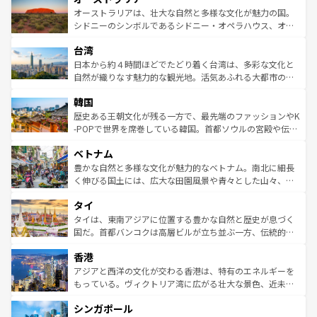
文化が魅力。旅行者はアメリカの各地域で異なる魅力を楽
島だが、静かな自然を求めるならマウイ島やカウアイ島が
オーストラリアは、壮大な自然と多様な文化が魅力の国。
しみながら、その多様性と豊かな歴史を感じることができ
おすすめ。エメラルドグリーンに輝く海をはじめ、豊かな
シドニーのシンボルであるシドニー・オペラハウス、オー
るだろう。車でのロードトリップや列車の旅も、アメリカ
文化や歴史が息づいている。「アロハスピリット」と呼ば
ストラリア東海岸北部に広がる大サンゴ礁地帯グレートバ
ならではの贅沢な旅のスタイルだ。 なお、新着のアメリカ
台湾
れるおもてなしの心で訪れる人々を迎えてくれるハワイの
リアリーフや大陸中央部にそびえるウルル（エアーズロッ
情報は
コンテンツ一覧
を参照してほしい。
人々、おいしいローカルフードやハワイアンミュージッ
ク）、タスマニアの美しい原生林やケアンズの熱帯雨林な
日本から約４時間ほどでたどり着く台湾は、多彩な文化と
ク、伝統的なフラダンスなど、すべてがハワイの魅力を彩
ど、見どころがたくさん。また、カフェやワイン、オージ
自然が織りなす魅力的な観光地。活気あふれる大都市の台
っている。訪れるたびに新しい発見と感動が待っているハ
ービーフなどの食文化も豊かで、美味しいものであふれて
北やノスタルジックな町並みが人気な九份（ジォウフェ
ワイを、存分に味わってほしい。 なお、新着のハワイ情報
韓国
いる。アクティビティも充実しており、サーフィンやダイ
ン）、静ひつな山岳地帯である台湾東部など、都市の喧騒
は
コンテンツ一覧
を参照してほしい。
ビング、ハイキングなど、アウトドア好きにはたまらな
と山間の静けさが共存しており、訪れる人に新しい発見と
歴史ある王朝文化が残る一方で、最先端のファッションやK
い。オーストラリアの多彩な魅力を存分に味わいつくそ
驚きをもたらしてくれる。また、奥深い台湾の食文化も魅
-POPで世界を席巻している韓国。首都ソウルの宮殿や伝統
う。 なお、新着のオーストラリア情報は
コンテンツ一覧
を
力で、夜市などの屋台グルメから高級料理、ヘルシーで美
家屋が並ぶエリアでは韓国の歴史と文化に浸ることがで
参照してほしい。
ベトナム
容にもいいと評判のスイーツなど、バラエティ豊かな料理
き、地方に足を延ばせば四季折々の自然美を楽しむことが
が味わえる。 なお、新着の台湾情報は
コンテンツ一覧
を参
できる。そして、キムチや焼肉、絶品のストリートフード
豊かな自然と多様な文化が魅力的なベトナム。南北に細長
照してほしい。
まで、さまざまな韓国料理が待っている。夜には、韓国な
く伸びる国土には、広大な田園風景や青々とした山々、世
らではのナイトライフも堪能できる。あたたかいホスピタ
界遺産に登録された壮大な自然景観が点在し、都市部では
タイ
リティに包まれながら、韓国の多彩な魅力を心ゆくまで味
急速な発展と共に伝統が息づく。ハノイの古い町並みやホ
わってみてほしい。 なお、新着の韓国情報は
コンテンツ一
ーチミン市のフランス統治時代の建物も、独特の雰囲気を
タイは、東南アジアに位置する豊かな自然と歴史が息づく
覧
を参照してほしい。
醸し出している。また、バラエティの豊かさとおいしさで
国だ。首都バンコクは高層ビルが立ち並ぶ一方、伝統的な
世界中の食通を魅了してやまないベトナム料理も魅力のひ
寺院や市場がいたるところに点在し、古きよき文化と現代
香港
とつ。フォーやバインミー、ベトナムコーヒーなどは、ぜ
の活気が交差している。北部ではチェンマイなどの山岳地
ひ現地で味わいたい。どの地域を訪れてもあたたかい人々
帯で自然と触れ合い、南部ではプーケットやクラビの美し
アジアと西洋の文化が交わる香港は、特有のエネルギーを
が旅行者を迎えてくれるので、きっと忘れられない旅にな
いビーチでリゾート気分を楽しむことができる。タイ料理
もっている。ヴィクトリア湾に広がる壮大な景色、近未来
るはずだ。 なお、新着のベトナム情報は
コンテンツ一覧
を
は世界的に有名で、屋台から高級レストランまで味覚を刺
的なアートスポット、そして歴史と現代が融合した町並
参照してほしい。
シンガポール
激する。気候は一年中温暖で、どの季節にも異なる楽しみ
み、どこを訪れても感動するはず。観光スポットが密集し