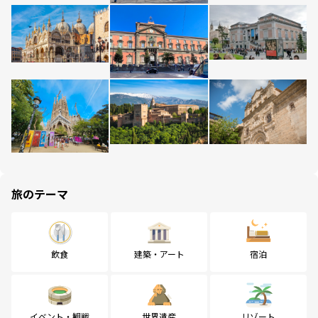
旅のテーマ
飲食
建築・アート
宿泊
イベント・観戦
世界遺産
リゾート