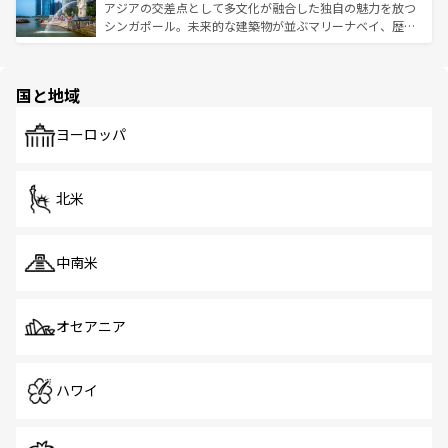
が待っている。親しみやすいタイの人々、仏教を中心とし
ており、効率よく見どころを回れるのも魅力。息をのむよ
アジアの交差点として多文化が融合した独自の魅力を放つ
た文化、そして多様な観光資源が、訪れる旅人を魅了し続
うな絶景から文化的な体験まで、香港を存分に楽しみ尽く
シンガポール。未来的な建築物が並ぶマリーナベイ、歴史
ける。 なお、新着のタイ情報は
コンテンツ一覧
を参照して
そう。 なお、新着の香港情報は
コンテンツ一覧
を参照して
と伝統を感じられるエスニックタウン、多数の緑豊かな公
ほしい。
ほしい。
園や自然保護区など、自然が調和した近代的な景観と文化
の多様性あふれるカラフルな町は、どこを歩いても新しい
国と地域
発見がある。さらに、治安のよさや充実した公共交通機関
も、旅行者にとっては魅力的なポイント。グルメも豊富
で、ホーカーズは地元の風情を楽しめる外せないスポット
ヨーロッパ
だ。訪れる人を飽きさせないシンガポールで、多様な魅力
を体感しよう。 なお、新着のシンガポール情報は
コンテン
ツ一覧
を参照してほしい。
北米
中南米
オセアニア
ハワイ