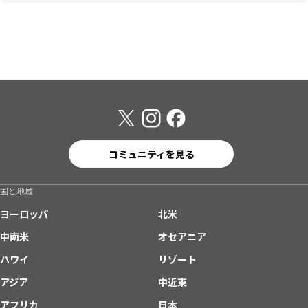
コミュニティを見る
国と地域
ヨーロッパ
北米
中南米
オセアニア
ハワイ
リゾート
アジア
中近東
アフリカ
日本