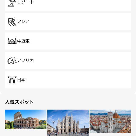
リゾート
アジア
中近東
アフリカ
日本
人気スポット