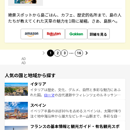
絶景スポットから島ごはん、カフェ、歴史的名所まで、島の人
たちが教えてくれた天草の魅力を1冊に凝縮。さあ、島旅へ。
詳細を見る
…
1
2
3
16
AD
AD
人気の国と地域から探す
イタリア
イタリアは歴史、文化、グルメ、自然と多彩な魅力にあふ
れた国。
ローマ
の古代遺跡やフィレンツェのルネッサンス
美術、ヴェネツィアの運河など、歴史あるスポットはもち
スペイン
ろん、トスカーナの美しい田園風景やアマルフィ海岸の絶
景など、自然景観も見逃せない。観光の合間には、本場の
イベリア半島のほぼ80％を占めるスペインは、太陽が降り
ピザやパスタなど、絶品のイタリア料理を堪能することも
注ぐ地中海沿岸から雄大なピレネー山脈まで、多彩な自然
できる。朝目覚めてから夜眠るまで、すべての瞬間を楽し
と文化が詰まったヨーロッパ屈指の旅行先だ。多様な地域
フランスの基本情報と観光ガイド・有名観光スポ
ませてくれるイタリアで、忘れられない旅をしてみよう！
文化が根付くこの国では、情熱的なフラメンコ、熱気あふ