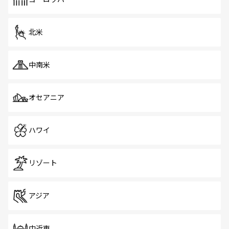
だ。訪れる人を飽きさせないシンガポールで、多様な魅力
を体感しよう。 なお、新着のシンガポール情報は
コンテン
ツ一覧
を参照してほしい。
北米
中南米
オセアニア
ハワイ
リゾート
アジア
中近東