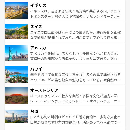
道から、未来を先取りするようなモダンな都市まで多様な
イギリス
いる。シャンパンの発祥地であるランス、プロヴァンスの
顔を持つこの国は、どこを歩いても飽きることがない。ベ
香り高いラベンダー畑など、多彩な楽しみ方が可能だ。さ
ルリンの文化的活気、バイエルン州のアルプスの絶景、そ
イギリスは、古きよき伝統と最先端が共存する国。ウェス
らに、パリ以外の地域にも魅力が溢れており、どの街角に
してライン川沿いのワイン畑といった風景は必見。ビール
トミンスター寺院や大英博物館のようなランドマーク、歴
も豊かな歴史と文化が息づいている。パリ以外の個性あふ
とソーセージを味わいながら地元の人と過ごす楽しい時間
史ある大学都市、美しい丘陵地帯や牧歌的な風景など、エ
れる地方に足を運ぶとそれぞれで全く異なる文化を体験で
スイス
は、お酒好きな人にはぜひ体験してほしい。 なお、新着の
リアごとに異なる魅力がある。また、優雅なアフタヌーン
きるだろう。 なお、新着のフランス情報は
コンテンツ一覧
ドイツ情報は
コンテンツ一覧
を参照してほしい。
ティー、ビール好きにはたまらない英国パブ、サッカー観
スイスの国土面積は九州ほどの広さだが、運行時刻が正確
を参照してほしい。
戦など、本場だからこそできる体験も豊富。イギリスを旅
な交通網が整備されており、初心者でも安心して個人旅行
して楽しみつくそう。 なお、新着のイギリス情報は
コンテ
を楽しめる。日本同様に時刻表どおりの旅が可能だ。中世
アメリカ
ンツ一覧
を参照してほしい。
の建物がそのまま残る町や、スイスならではのユニークな
博物館もあり、アルプス観光だけでなく町歩きも満喫する
アメリカ合衆国は、広大な土地と多様な文化が魅力の国。
ことができる。国民の所得が高いため物価も高いが、旅行
東海岸の都市部から西海岸のカリフォルニアまで、訪れる
者向けの交通パス提供のサービスもあり、うまく活用すれ
場所ごとに異なる風景と体験が待っている。ニューヨーク
ハワイ
ば市内交通費無料で観光を楽しむこともできる。 なお、新
のような巨大都市は、観光、ショッピング、エンターテイ
着のスイス情報は
コンテンツ一覧
を参照してほしい。
ンメントが詰まった刺激的なスポットだ。一方、アメリカ
年間を通じて温暖な気候に恵まれ、多くの島で構成される
西部には大自然が広がり、グランドキャニオンやイエロー
ハワイは、どの島も独自の魅力をもっている。大自然の神
ストーン国立公園といった絶景が堪能できる。さらに、南
秘を感じたいなら、火山が生み出した壮大な景観を誇るハ
オーストラリア
部のニューオーリンズでは、音楽と美食が融合した独特の
ワイ島は見逃せない。また、定番の観光地といえばオアフ
文化が魅力。旅行者はアメリカの各地域で異なる魅力を楽
島だが、静かな自然を求めるならマウイ島やカウアイ島が
オーストラリアは、壮大な自然と多様な文化が魅力の国。
しみながら、その多様性と豊かな歴史を感じることができ
おすすめ。エメラルドグリーンに輝く海をはじめ、豊かな
シドニーのシンボルであるシドニー・オペラハウス、オー
るだろう。車でのロードトリップや列車の旅も、アメリカ
文化や歴史が息づいている。「アロハスピリット」と呼ば
ストラリア東海岸北部に広がる大サンゴ礁地帯グレートバ
ならではの贅沢な旅のスタイルだ。 なお、新着のアメリカ
台湾
れるおもてなしの心で訪れる人々を迎えてくれるハワイの
リアリーフや大陸中央部にそびえるウルル（エアーズロッ
情報は
コンテンツ一覧
を参照してほしい。
人々、おいしいローカルフードやハワイアンミュージッ
ク）、タスマニアの美しい原生林やケアンズの熱帯雨林な
日本から約４時間ほどでたどり着く台湾は、多彩な文化と
ク、伝統的なフラダンスなど、すべてがハワイの魅力を彩
ど、見どころがたくさん。また、カフェやワイン、オージ
自然が織りなす魅力的な観光地。活気あふれる大都市の台
っている。訪れるたびに新しい発見と感動が待っているハ
ービーフなどの食文化も豊かで、美味しいものであふれて
北やノスタルジックな町並みが人気な九份（ジォウフェ