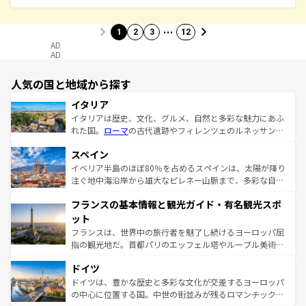
…
1
2
3
12
AD
AD
人気の国と地域から探す
イタリア
イタリアは歴史、文化、グルメ、自然と多彩な魅力にあふ
れた国。
ローマ
の古代遺跡やフィレンツェのルネッサンス
美術、ヴェネツィアの運河など、歴史あるスポットはもち
スペイン
ろん、トスカーナの美しい田園風景やアマルフィ海岸の絶
景など、自然景観も見逃せない。観光の合間には、本場の
イベリア半島のほぼ80％を占めるスペインは、太陽が降り
ピザやパスタなど、絶品のイタリア料理を堪能することも
注ぐ地中海沿岸から雄大なピレネー山脈まで、多彩な自然
できる。朝目覚めてから夜眠るまで、すべての瞬間を楽し
と文化が詰まったヨーロッパ屈指の旅行先だ。多様な地域
フランスの基本情報と観光ガイド・有名観光スポ
ませてくれるイタリアで、忘れられない旅をしてみよう！
文化が根付くこの国では、情熱的なフラメンコ、熱気あふ
なお、新着のイタリア情報は
コンテンツ一覧
を参照してほ
れる闘牛、そして美味しいタパスが生活の一部となってい
ット
しい。
る。首都マドリードの洗練された雰囲気や、バルセロナの
フランスは、世界中の旅行者を魅了し続けるヨーロッパ屈
アートに溢れた街角から、地方では古代ローマ遺跡や中世
指の観光地だ。首都パリのエッフェル塔やルーブル美術館
の城塞都市、穏やかなビーチリゾートまで多彩な表情を見
といった象徴的なスポットから、田舎町の古風な美しさま
せる。地方によって風土や気候が異なるスペインはその個
ドイツ
で、幅広い魅力が詰まっている。華麗な宮殿、歴史的な大
性で訪れる人を魅了する。 なお、新着のスペイン情報は
コ
聖堂、美しいビーチ、そして豊かな自然が、訪れる者を心
ドイツは、豊かな歴史と多彩な文化が交差するヨーロッパ
ンテンツ一覧
を参照してほしい。
から魅了する。また、フランスは美食の国としても知ら
の中心に位置する国。中世の街並みが残るロマンチック街
れ、フランス料理はユネスコ無形文化遺産にも登録されて