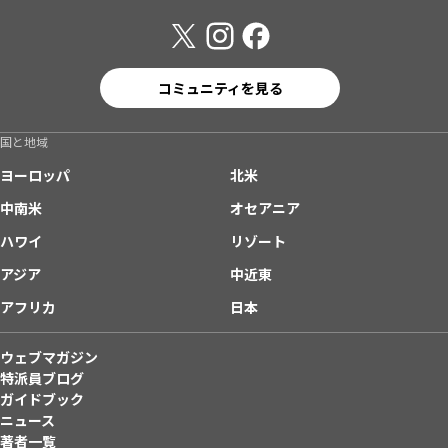
コミュニティを見る
国と地域
ヨーロッパ
北米
中南米
オセアニア
ハワイ
リゾート
アジア
中近東
アフリカ
日本
ウェブマガジン
特派員ブログ
ガイドブック
ニュース
著者一覧