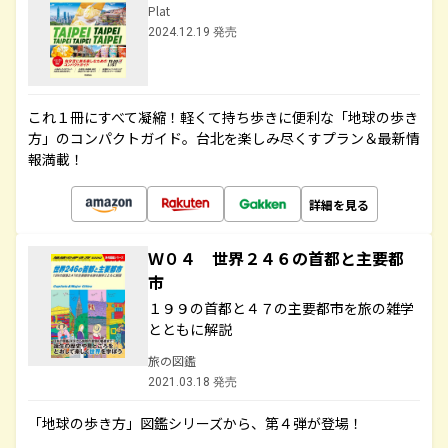
Plat
2024.12.19 発売
これ１冊にすべて凝縮！軽くて持ち歩きに便利な「地球の歩き
方」のコンパクトガイド。台北を楽しみ尽くすプラン＆最新情
報満載！
詳細を見る
Ｗ０４ 世界２４６の首都と主要都
市
１９９の首都と４７の主要都市を旅の雑学
とともに解説
旅の図鑑
2021.03.18 発売
「地球の歩き方」図鑑シリーズから、第４弾が登場！