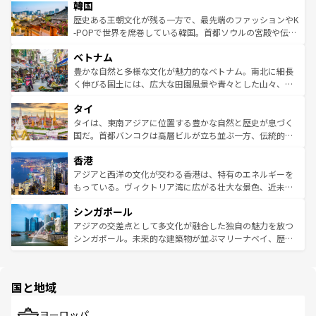
ワイを、存分に味わってほしい。 なお、新着のハワイ情報
韓国
いる。アクティビティも充実しており、サーフィンやダイ
ン）、静ひつな山岳地帯である台湾東部など、都市の喧騒
は
コンテンツ一覧
を参照してほしい。
ビング、ハイキングなど、アウトドア好きにはたまらな
と山間の静けさが共存しており、訪れる人に新しい発見と
歴史ある王朝文化が残る一方で、最先端のファッションやK
い。オーストラリアの多彩な魅力を存分に味わいつくそ
驚きをもたらしてくれる。また、奥深い台湾の食文化も魅
-POPで世界を席巻している韓国。首都ソウルの宮殿や伝統
う。 なお、新着のオーストラリア情報は
コンテンツ一覧
を
力で、夜市などの屋台グルメから高級料理、ヘルシーで美
家屋が並ぶエリアでは韓国の歴史と文化に浸ることがで
参照してほしい。
ベトナム
容にもいいと評判のスイーツなど、バラエティ豊かな料理
き、地方に足を延ばせば四季折々の自然美を楽しむことが
が味わえる。 なお、新着の台湾情報は
コンテンツ一覧
を参
できる。そして、キムチや焼肉、絶品のストリートフード
豊かな自然と多様な文化が魅力的なベトナム。南北に細長
照してほしい。
まで、さまざまな韓国料理が待っている。夜には、韓国な
く伸びる国土には、広大な田園風景や青々とした山々、世
らではのナイトライフも堪能できる。あたたかいホスピタ
界遺産に登録された壮大な自然景観が点在し、都市部では
タイ
リティに包まれながら、韓国の多彩な魅力を心ゆくまで味
急速な発展と共に伝統が息づく。ハノイの古い町並みやホ
わってみてほしい。 なお、新着の韓国情報は
コンテンツ一
ーチミン市のフランス統治時代の建物も、独特の雰囲気を
タイは、東南アジアに位置する豊かな自然と歴史が息づく
覧
を参照してほしい。
醸し出している。また、バラエティの豊かさとおいしさで
国だ。首都バンコクは高層ビルが立ち並ぶ一方、伝統的な
世界中の食通を魅了してやまないベトナム料理も魅力のひ
寺院や市場がいたるところに点在し、古きよき文化と現代
香港
とつ。フォーやバインミー、ベトナムコーヒーなどは、ぜ
の活気が交差している。北部ではチェンマイなどの山岳地
ひ現地で味わいたい。どの地域を訪れてもあたたかい人々
帯で自然と触れ合い、南部ではプーケットやクラビの美し
アジアと西洋の文化が交わる香港は、特有のエネルギーを
が旅行者を迎えてくれるので、きっと忘れられない旅にな
いビーチでリゾート気分を楽しむことができる。タイ料理
もっている。ヴィクトリア湾に広がる壮大な景色、近未来
るはずだ。 なお、新着のベトナム情報は
コンテンツ一覧
を
は世界的に有名で、屋台から高級レストランまで味覚を刺
的なアートスポット、そして歴史と現代が融合した町並
参照してほしい。
シンガポール
激する。気候は一年中温暖で、どの季節にも異なる楽しみ
み、どこを訪れても感動するはず。観光スポットが密集し
が待っている。親しみやすいタイの人々、仏教を中心とし
ており、効率よく見どころを回れるのも魅力。息をのむよ
アジアの交差点として多文化が融合した独自の魅力を放つ
た文化、そして多様な観光資源が、訪れる旅人を魅了し続
うな絶景から文化的な体験まで、香港を存分に楽しみ尽く
シンガポール。未来的な建築物が並ぶマリーナベイ、歴史
ける。 なお、新着のタイ情報は
コンテンツ一覧
を参照して
そう。 なお、新着の香港情報は
コンテンツ一覧
を参照して
と伝統を感じられるエスニックタウン、多数の緑豊かな公
ほしい。
ほしい。
園や自然保護区など、自然が調和した近代的な景観と文化
の多様性あふれるカラフルな町は、どこを歩いても新しい
国と地域
発見がある。さらに、治安のよさや充実した公共交通機関
も、旅行者にとっては魅力的なポイント。グルメも豊富
で、ホーカーズは地元の風情を楽しめる外せないスポット
ヨーロッパ