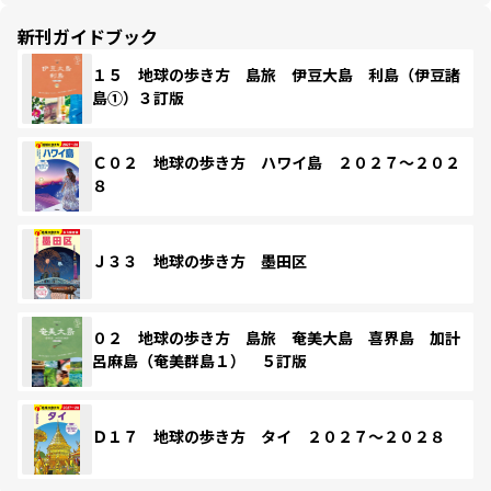
新刊ガイドブック
１５ 地球の歩き方 島旅 伊豆大島 利島（伊豆諸
島①）３訂版
Ｃ０２ 地球の歩き方 ハワイ島 ２０２７～２０２
８
Ｊ３３ 地球の歩き方 墨田区
０２ 地球の歩き方 島旅 奄美大島 喜界島 加計
呂麻島（奄美群島１） ５訂版
Ｄ１７ 地球の歩き方 タイ ２０２７～２０２８