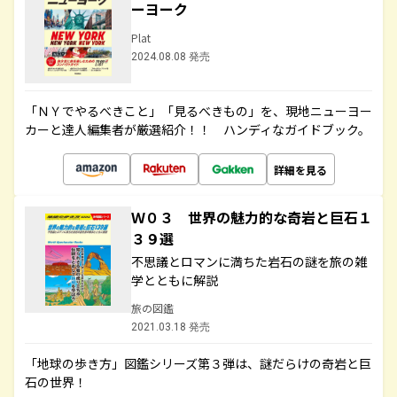
ーヨーク
Plat
2024.08.08 発売
「ＮＹでやるべきこと」「見るべきもの」を、現地ニューヨー
カーと達人編集者が厳選紹介！！ ハンディなガイドブック。
詳細を見る
Ｗ０３ 世界の魅力的な奇岩と巨石１
３９選
不思議とロマンに満ちた岩石の謎を旅の雑
学とともに解説
旅の図鑑
2021.03.18 発売
「地球の歩き方」図鑑シリーズ第３弾は、謎だらけの奇岩と巨
石の世界！