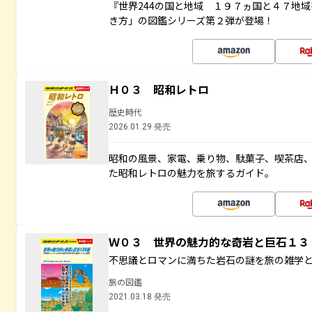
『世界244の国と地域 １９７ヵ国と４７地
き方」の図鑑シリーズ第２弾が登場！
Ｈ０３ 昭和レトロ
歴史時代
2026.01.29 発売
昭和の風景、家電、乗り物、駄菓子、喫茶店
た昭和レトロの魅力を旅するガイド。
Ｗ０３ 世界の魅力的な奇岩と巨石１
不思議とロマンに満ちた岩石の謎を旅の雑学
旅の図鑑
2021.03.18 発売