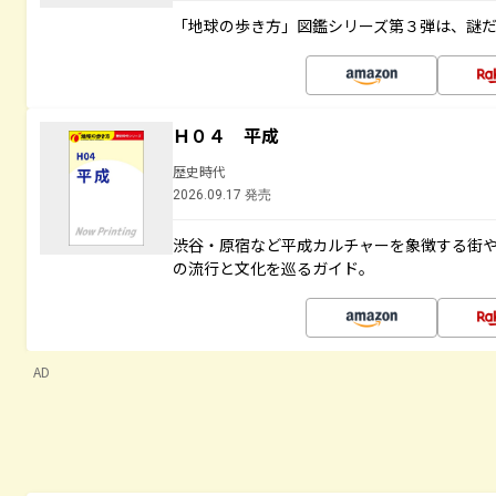
「地球の歩き方」図鑑シリーズ第３弾は、謎
Ｈ０４ 平成
歴史時代
2026.09.17 発売
渋谷・原宿など平成カルチャーを象徴する街
の流行と文化を巡るガイド。
AD