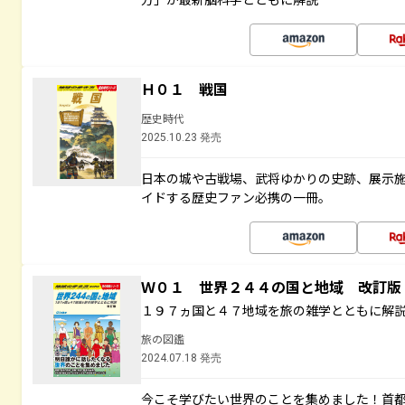
Ｈ０１ 戦国
歴史時代
2025.10.23 発売
日本の城や古戦場、武将ゆかりの史跡、展示
イドする歴史ファン必携の一冊。
Ｗ０１ 世界２４４の国と地域 改訂版
１９７ヵ国と４７地域を旅の雑学とともに解
旅の図鑑
2024.07.18 発売
今こそ学びたい世界のことを集めました！首