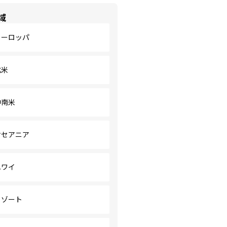
域
ヨーロッパ
北米
中南米
オセアニア
ハワイ
リゾート