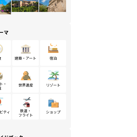
ーマ
食
建築・アート
宿泊
ト・
世界遺産
リゾート
戦
鉄道・
ビティ
ショップ
フライト