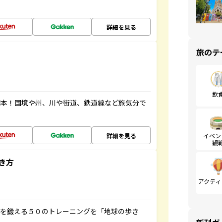
詳細を見る
旅のテ
飲
図本！国境や州、川や街道、鉄道線など旅気分で
詳細を見る
イベン
観
き方
アクティ
脳を鍛える５０のトレーニングを「地球の歩き