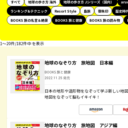
すべて
地球の歩き方 海外
地球の歩き方 Jシリーズ（国内）
aru
ランキング&テクニック
Resort Style
島旅
御朱印
歴史時
BOOKS 旅の名言＆絶景
BOOKS 旅と健康
BOOKS 旅の読み物
1〜20件/182件中 を表示
地球のなぞり方 旅地図 日本編
BOOKS 旅と健康
2022.11.25 発売
日本の地形や造形物をなぞって学ぶ新しい地
地図をなぞって脳もイキイキ！
地球のなぞり方 旅地図 アジア編