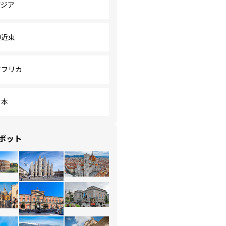
アジア
中近東
アフリカ
日本
ポット