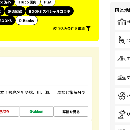
co 海外
aruco 国内
Plat
国と地
代
旅の図鑑
BOOKS スペシャルコラボ
BOOKS
D-Books
絞り込み条件を追加
図本！観光名所や橋、川、湖、半島など旅気分で
詳細を見る