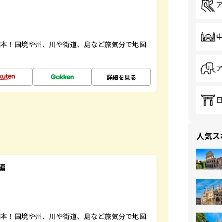
図本！国境や州、川や街道、島など旅気分で地図
詳細を見る
人気ス
編
図本！国境や州、川や街道、島など旅気分で地図