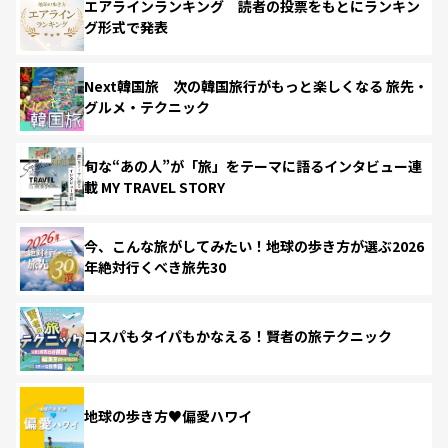
エアラインランキング 読者の投票をもとにランキン
グ形式で発表
Next韓国旅 次の韓国旅行がもっと楽しくなる 旅先・
グルメ・テクニック
旬な“あの人”が「旅」をテーマに語るインタビュー連
載 MY TRAVEL STORY
今、こんな旅がしてみたい！地球の歩き方が選ぶ2026
年絶対行くべき旅先30
コスパもタイパもかなえる！賢者の旅テクニック
地球の歩き方♥偏愛ハワイ