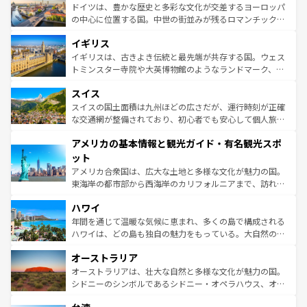
性で訪れる人を魅了する。 なお、新着のスペイン情報は
コ
聖堂、美しいビーチ、そして豊かな自然が、訪れる者を心
ドイツは、豊かな歴史と多彩な文化が交差するヨーロッパ
ンテンツ一覧
を参照してほしい。
から魅了する。また、フランスは美食の国としても知ら
の中心に位置する国。中世の街並みが残るロマンチック街
れ、フランス料理はユネスコ無形文化遺産にも登録されて
道から、未来を先取りするようなモダンな都市まで多様な
イギリス
いる。シャンパンの発祥地であるランス、プロヴァンスの
顔を持つこの国は、どこを歩いても飽きることがない。ベ
香り高いラベンダー畑など、多彩な楽しみ方が可能だ。さ
ルリンの文化的活気、バイエルン州のアルプスの絶景、そ
イギリスは、古きよき伝統と最先端が共存する国。ウェス
らに、パリ以外の地域にも魅力が溢れており、どの街角に
してライン川沿いのワイン畑といった風景は必見。ビール
トミンスター寺院や大英博物館のようなランドマーク、歴
も豊かな歴史と文化が息づいている。パリ以外の個性あふ
とソーセージを味わいながら地元の人と過ごす楽しい時間
史ある大学都市、美しい丘陵地帯や牧歌的な風景など、エ
れる地方に足を運ぶとそれぞれで全く異なる文化を体験で
スイス
は、お酒好きな人にはぜひ体験してほしい。 なお、新着の
リアごとに異なる魅力がある。また、優雅なアフタヌーン
きるだろう。 なお、新着のフランス情報は
コンテンツ一覧
ドイツ情報は
コンテンツ一覧
を参照してほしい。
ティー、ビール好きにはたまらない英国パブ、サッカー観
スイスの国土面積は九州ほどの広さだが、運行時刻が正確
を参照してほしい。
戦など、本場だからこそできる体験も豊富。イギリスを旅
な交通網が整備されており、初心者でも安心して個人旅行
して楽しみつくそう。 なお、新着のイギリス情報は
コンテ
を楽しめる。日本同様に時刻表どおりの旅が可能だ。中世
アメリカの基本情報と観光ガイド・有名観光スポ
ンツ一覧
を参照してほしい。
の建物がそのまま残る町や、スイスならではのユニークな
博物館もあり、アルプス観光だけでなく町歩きも満喫する
ット
ことができる。国民の所得が高いため物価も高いが、旅行
アメリカ合衆国は、広大な土地と多様な文化が魅力の国。
者向けの交通パス提供のサービスもあり、うまく活用すれ
東海岸の都市部から西海岸のカリフォルニアまで、訪れる
ば市内交通費無料で観光を楽しむこともできる。 なお、新
場所ごとに異なる風景と体験が待っている。ニューヨーク
着のスイス情報は
コンテンツ一覧
を参照してほしい。
ハワイ
のような巨大都市は、観光、ショッピング、エンターテイ
ンメントが詰まった刺激的なスポットだ。一方、アメリカ
年間を通じて温暖な気候に恵まれ、多くの島で構成される
西部には大自然が広がり、グランドキャニオンやイエロー
ハワイは、どの島も独自の魅力をもっている。大自然の神
ストーン国立公園といった絶景が堪能できる。さらに、南
秘を感じたいなら、火山が生み出した壮大な景観を誇るハ
オーストラリア
部のニューオーリンズでは、音楽と美食が融合した独特の
ワイ島は見逃せない。また、定番の観光地といえばオアフ
文化が魅力。旅行者はアメリカの各地域で異なる魅力を楽
島だが、静かな自然を求めるならマウイ島やカウアイ島が
オーストラリアは、壮大な自然と多様な文化が魅力の国。
しみながら、その多様性と豊かな歴史を感じることができ
おすすめ。エメラルドグリーンに輝く海をはじめ、豊かな
シドニーのシンボルであるシドニー・オペラハウス、オー
るだろう。車でのロードトリップや列車の旅も、アメリカ
文化や歴史が息づいている。「アロハスピリット」と呼ば
ストラリア東海岸北部に広がる大サンゴ礁地帯グレートバ
ならではの贅沢な旅のスタイルだ。 なお、新着のアメリカ