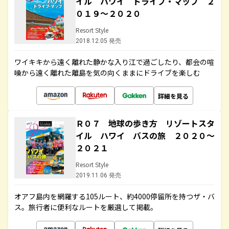
イル ハワイ ドライブ・マップ ２
０１９～２０２０
Resort Style
2018.12.05 発売
ワイキキから遠く離れた静かな入り江で過ごしたり、都会の喧
噪から遠く離れた離島を気の向くままにドライブを楽しむ
詳細を見る
Ｒ０７ 地球の歩き方 リゾートスタ
イル ハワイ バスの旅 ２０２０～
２０２１
Resort Style
2019.11.06 発売
オアフ島内を網羅する105ルート、約4000停留所を持つザ・バ
ス。旅行者に便利なルートを厳選して掲載。