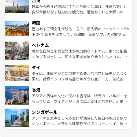
台湾
れるおもてなしの心で訪れる人々を迎えてくれるハワイの
リアリーフや大陸中央部にそびえるウルル（エアーズロッ
情報は
コンテンツ一覧
を参照してほしい。
人々、おいしいローカルフードやハワイアンミュージッ
ク）、タスマニアの美しい原生林やケアンズの熱帯雨林な
日本から約４時間ほどでたどり着く台湾は、多彩な文化と
ク、伝統的なフラダンスなど、すべてがハワイの魅力を彩
ど、見どころがたくさん。また、カフェやワイン、オージ
自然が織りなす魅力的な観光地。活気あふれる大都市の台
っている。訪れるたびに新しい発見と感動が待っているハ
ービーフなどの食文化も豊かで、美味しいものであふれて
北やノスタルジックな町並みが人気な九份（ジォウフェ
ワイを、存分に味わってほしい。 なお、新着のハワイ情報
韓国
いる。アクティビティも充実しており、サーフィンやダイ
ン）、静ひつな山岳地帯である台湾東部など、都市の喧騒
は
コンテンツ一覧
を参照してほしい。
ビング、ハイキングなど、アウトドア好きにはたまらな
と山間の静けさが共存しており、訪れる人に新しい発見と
歴史ある王朝文化が残る一方で、最先端のファッションやK
い。オーストラリアの多彩な魅力を存分に味わいつくそ
驚きをもたらしてくれる。また、奥深い台湾の食文化も魅
-POPで世界を席巻している韓国。首都ソウルの宮殿や伝統
う。 なお、新着のオーストラリア情報は
コンテンツ一覧
を
力で、夜市などの屋台グルメから高級料理、ヘルシーで美
家屋が並ぶエリアでは韓国の歴史と文化に浸ることがで
参照してほしい。
ベトナム
容にもいいと評判のスイーツなど、バラエティ豊かな料理
き、地方に足を延ばせば四季折々の自然美を楽しむことが
が味わえる。 なお、新着の台湾情報は
コンテンツ一覧
を参
できる。そして、キムチや焼肉、絶品のストリートフード
豊かな自然と多様な文化が魅力的なベトナム。南北に細長
照してほしい。
まで、さまざまな韓国料理が待っている。夜には、韓国な
く伸びる国土には、広大な田園風景や青々とした山々、世
らではのナイトライフも堪能できる。あたたかいホスピタ
界遺産に登録された壮大な自然景観が点在し、都市部では
タイ
リティに包まれながら、韓国の多彩な魅力を心ゆくまで味
急速な発展と共に伝統が息づく。ハノイの古い町並みやホ
わってみてほしい。 なお、新着の韓国情報は
コンテンツ一
ーチミン市のフランス統治時代の建物も、独特の雰囲気を
タイは、東南アジアに位置する豊かな自然と歴史が息づく
覧
を参照してほしい。
醸し出している。また、バラエティの豊かさとおいしさで
国だ。首都バンコクは高層ビルが立ち並ぶ一方、伝統的な
世界中の食通を魅了してやまないベトナム料理も魅力のひ
寺院や市場がいたるところに点在し、古きよき文化と現代
香港
とつ。フォーやバインミー、ベトナムコーヒーなどは、ぜ
の活気が交差している。北部ではチェンマイなどの山岳地
ひ現地で味わいたい。どの地域を訪れてもあたたかい人々
帯で自然と触れ合い、南部ではプーケットやクラビの美し
アジアと西洋の文化が交わる香港は、特有のエネルギーを
が旅行者を迎えてくれるので、きっと忘れられない旅にな
いビーチでリゾート気分を楽しむことができる。タイ料理
もっている。ヴィクトリア湾に広がる壮大な景色、近未来
るはずだ。 なお、新着のベトナム情報は
コンテンツ一覧
を
は世界的に有名で、屋台から高級レストランまで味覚を刺
的なアートスポット、そして歴史と現代が融合した町並
参照してほしい。
シンガポール
激する。気候は一年中温暖で、どの季節にも異なる楽しみ
み、どこを訪れても感動するはず。観光スポットが密集し
が待っている。親しみやすいタイの人々、仏教を中心とし
ており、効率よく見どころを回れるのも魅力。息をのむよ
アジアの交差点として多文化が融合した独自の魅力を放つ
た文化、そして多様な観光資源が、訪れる旅人を魅了し続
うな絶景から文化的な体験まで、香港を存分に楽しみ尽く
シンガポール。未来的な建築物が並ぶマリーナベイ、歴史
ける。 なお、新着のタイ情報は
コンテンツ一覧
を参照して
そう。 なお、新着の香港情報は
コンテンツ一覧
を参照して
と伝統を感じられるエスニックタウン、多数の緑豊かな公
ほしい。
ほしい。
園や自然保護区など、自然が調和した近代的な景観と文化