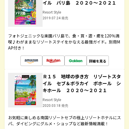
イル バリ島 ２０２０～２０２１
Resort Style
2019.07.24 発売
フォトジェニックな楽園バリ島で、食・買・遊・癒を120％満
喫♪わがままなリゾートステイをかなえる最強ガイド。別冊M
AP付き！
詳細を見る
Ｒ１５ 地球の歩き方 リゾートスタ
イル セブ＆ボラカイ ボホール シ
キホール ２０２０～２０２１
Resort Style
2020.03.18 発売
お気軽に楽しめる南国リゾートセブの極上リゾートホテルにス
パ、ダイビングにグルメ・ショップなど最新情報満載！