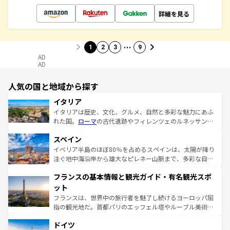
詳細を見る
…
1
2
3
9
AD
AD
人気の国と地域から探す
イタリア
イタリアは歴史、文化、グルメ、自然と多彩な魅力にあふ
れた国。
ローマ
の古代遺跡やフィレンツェのルネッサンス
美術、ヴェネツィアの運河など、歴史あるスポットはもち
スペイン
ろん、トスカーナの美しい田園風景やアマルフィ海岸の絶
景など、自然景観も見逃せない。観光の合間には、本場の
イベリア半島のほぼ80％を占めるスペインは、太陽が降り
ピザやパスタなど、絶品のイタリア料理を堪能することも
注ぐ地中海沿岸から雄大なピレネー山脈まで、多彩な自然
できる。朝目覚めてから夜眠るまで、すべての瞬間を楽し
と文化が詰まったヨーロッパ屈指の旅行先だ。多様な地域
フランスの基本情報と観光ガイド・有名観光スポ
ませてくれるイタリアで、忘れられない旅をしてみよう！
文化が根付くこの国では、情熱的なフラメンコ、熱気あふ
なお、新着のイタリア情報は
コンテンツ一覧
を参照してほ
れる闘牛、そして美味しいタパスが生活の一部となってい
ット
しい。
る。首都マドリードの洗練された雰囲気や、バルセロナの
フランスは、世界中の旅行者を魅了し続けるヨーロッパ屈
アートに溢れた街角から、地方では古代ローマ遺跡や中世
指の観光地だ。首都パリのエッフェル塔やルーブル美術館
の城塞都市、穏やかなビーチリゾートまで多彩な表情を見
といった象徴的なスポットから、田舎町の古風な美しさま
せる。地方によって風土や気候が異なるスペインはその個
ドイツ
で、幅広い魅力が詰まっている。華麗な宮殿、歴史的な大