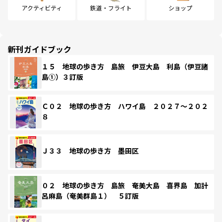
アクティビティ
鉄道・フライト
ショップ
新刊ガイドブック
１５ 地球の歩き方 島旅 伊豆大島 利島（伊豆諸
島①）３訂版
Ｃ０２ 地球の歩き方 ハワイ島 ２０２７～２０２
８
Ｊ３３ 地球の歩き方 墨田区
０２ 地球の歩き方 島旅 奄美大島 喜界島 加計
呂麻島（奄美群島１） ５訂版