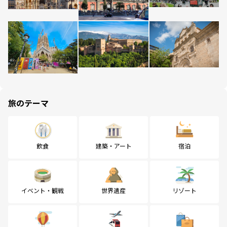
旅のテーマ
飲食
建築・アート
宿泊
イベント・観戦
世界遺産
リゾート