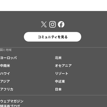
コミュニティを見る
国と地域
ヨーロッパ
北米
中南米
オセアニア
ハワイ
リゾート
アジア
中近東
アフリカ
日本
ウェブマガジン
特派員ブログ