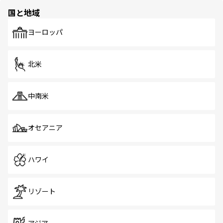
の多様性あふれるカラフルな町は、どこを歩いても新しい
国と地域
発見がある。さらに、治安のよさや充実した公共交通機関
も、旅行者にとっては魅力的なポイント。グルメも豊富
で、ホーカーズは地元の風情を楽しめる外せないスポット
ヨーロッパ
だ。訪れる人を飽きさせないシンガポールで、多様な魅力
を体感しよう。 なお、新着のシンガポール情報は
コンテン
ツ一覧
を参照してほしい。
北米
中南米
オセアニア
ハワイ
リゾート