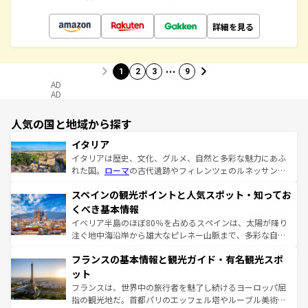
詳細を見る
…
1
2
3
9
AD
AD
人気の国と地域から探す
イタリア
イタリアは歴史、文化、グルメ、自然と多彩な魅力にあふ
れた国。
ローマ
の古代遺跡やフィレンツェのルネッサンス
美術、ヴェネツィアの運河など、歴史あるスポットはもち
スペインの観光ポイントと人気スポット・知ってお
ろん、トスカーナの美しい田園風景やアマルフィ海岸の絶
景など、自然景観も見逃せない。観光の合間には、本場の
くべき基本情報
ピザやパスタなど、絶品のイタリア料理を堪能することも
イベリア半島のほぼ80％を占めるスペインは、太陽が降り
できる。朝目覚めてから夜眠るまで、すべての瞬間を楽し
注ぐ地中海沿岸から雄大なピレネー山脈まで、多彩な自然
ませてくれるイタリアで、忘れられない旅をしてみよう！
と文化が詰まったヨーロッパ屈指の旅行先だ。多様な地域
なお、新着のイタリア情報は
コンテンツ一覧
を参照してほ
フランスの基本情報と観光ガイド・有名観光スポ
文化が根付くこの国では、情熱的なフラメンコ、熱気あふ
しい。
れる闘牛、そして美味しいタパスが生活の一部となってい
ット
る。首都マドリードの洗練された雰囲気や、バルセロナの
フランスは、世界中の旅行者を魅了し続けるヨーロッパ屈
アートに溢れた街角から、地方では古代ローマ遺跡や中世
指の観光地だ。首都パリのエッフェル塔やルーブル美術館