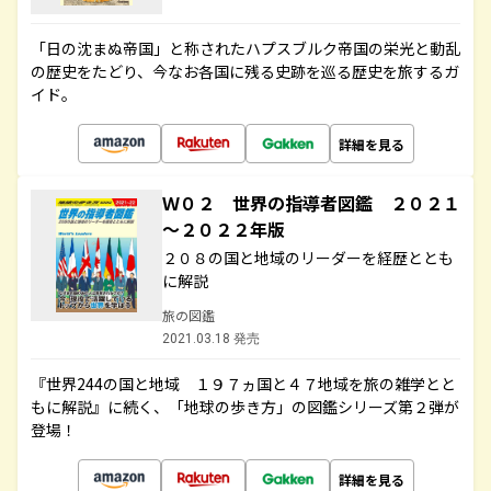
「日の沈まぬ帝国」と称されたハプスブルク帝国の栄光と動乱
の歴史をたどり、今なお各国に残る史跡を巡る歴史を旅するガ
イド。
詳細を見る
Ｗ０２ 世界の指導者図鑑 ２０２１
～２０２２年版
２０８の国と地域のリーダーを経歴ととも
に解説
旅の図鑑
2021.03.18 発売
『世界244の国と地域 １９７ヵ国と４７地域を旅の雑学とと
もに解説』に続く、「地球の歩き方」の図鑑シリーズ第２弾が
登場！
詳細を見る