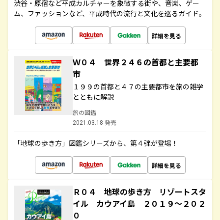
渋谷・原宿など平成カルチャーを象徴する街や、音楽、ゲー
ム、ファッションなど、平成時代の流行と文化を巡るガイド。
詳細を見る
Ｗ０４ 世界２４６の首都と主要都
市
１９９の首都と４７の主要都市を旅の雑学
とともに解説
旅の図鑑
2021.03.18 発売
「地球の歩き方」図鑑シリーズから、第４弾が登場！
詳細を見る
Ｒ０４ 地球の歩き方 リゾートスタ
イル カウアイ島 ２０１９～２０２
０