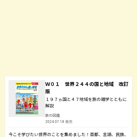
Ｗ０１ 世界２４４の国と地域 改訂
版
１９７ヵ国と４７地域を旅の雑学とともに
解説
旅の図鑑
2024.07.18 発売
今こそ学びたい世界のことを集めました！首都、言語、民族、