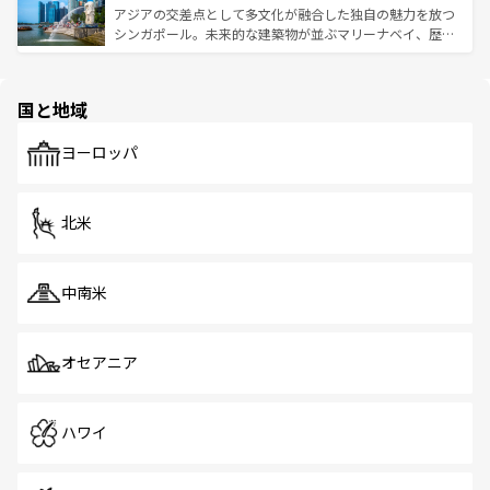
が待っている。親しみやすいタイの人々、仏教を中心とし
ており、効率よく見どころを回れるのも魅力。息をのむよ
アジアの交差点として多文化が融合した独自の魅力を放つ
た文化、そして多様な観光資源が、訪れる旅人を魅了し続
うな絶景から文化的な体験まで、香港を存分に楽しみ尽く
シンガポール。未来的な建築物が並ぶマリーナベイ、歴史
ける。 なお、新着のタイ情報は
コンテンツ一覧
を参照して
そう。 なお、新着の香港情報は
コンテンツ一覧
を参照して
と伝統を感じられるエスニックタウン、多数の緑豊かな公
ほしい。
ほしい。
園や自然保護区など、自然が調和した近代的な景観と文化
の多様性あふれるカラフルな町は、どこを歩いても新しい
国と地域
発見がある。さらに、治安のよさや充実した公共交通機関
も、旅行者にとっては魅力的なポイント。グルメも豊富
で、ホーカーズは地元の風情を楽しめる外せないスポット
ヨーロッパ
だ。訪れる人を飽きさせないシンガポールで、多様な魅力
を体感しよう。 なお、新着のシンガポール情報は
コンテン
ツ一覧
を参照してほしい。
北米
中南米
オセアニア
ハワイ