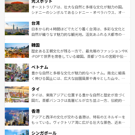
島だが、静かな自然を求めるならマウイ島やカウアイ島が
光スポット
しみながら、その多様性と豊かな歴史を感じることができ
おすすめ。エメラルドグリーンに輝く海をはじめ、豊かな
オーストラリアは、壮大な自然と多様な文化が魅力の国。
るだろう。車でのロードトリップや列車の旅も、アメリカ
文化や歴史が息づいている。「アロハスピリット」と呼ば
シドニーのシンボルであるシドニー・オペラハウス、オー
ならではの贅沢な旅のスタイルだ。 なお、新着のアメリカ
れるおもてなしの心で訪れる人々を迎えてくれるハワイの
ストラリア東海岸北部に広がる大サンゴ礁地帯グレートバ
情報は
コンテンツ一覧
を参照してほしい。
人々、おいしいローカルフードやハワイアンミュージッ
台湾
リアリーフや大陸中央部にそびえるウルル（エアーズロッ
ク、伝統的なフラダンスなど、すべてがハワイの魅力を彩
ク）、タスマニアの美しい原生林やケアンズの熱帯雨林な
日本から約４時間ほどでたどり着く台湾は、多彩な文化と
っている。訪れるたびに新しい発見と感動が待っているハ
ど、見どころがたくさん。また、カフェやワイン、オージ
自然が織りなす魅力的な観光地。活気あふれる大都市の台
ワイを、存分に味わってほしい。 なお、新着のハワイ情報
ービーフなどの食文化も豊かで、美味しいものであふれて
北やノスタルジックな町並みが人気な九份（ジォウフェ
は
コンテンツ一覧
を参照してほしい。
韓国
いる。アクティビティも充実しており、サーフィンやダイ
ン）、静ひつな山岳地帯である台湾東部など、都市の喧騒
ビング、ハイキングなど、アウトドア好きにはたまらな
と山間の静けさが共存しており、訪れる人に新しい発見と
歴史ある王朝文化が残る一方で、最先端のファッションやK
い。オーストラリアの多彩な魅力を存分に味わいつくそ
驚きをもたらしてくれる。また、奥深い台湾の食文化も魅
-POPで世界を席巻している韓国。首都ソウルの宮殿や伝統
う。 なお、新着のオーストラリア情報は
コンテンツ一覧
を
力で、夜市などの屋台グルメから高級料理、ヘルシーで美
家屋が並ぶエリアでは韓国の歴史と文化に浸ることがで
参照してほしい。
ベトナム
容にもいいと評判のスイーツなど、バラエティ豊かな料理
き、地方に足を延ばせば四季折々の自然美を楽しむことが
が味わえる。 なお、新着の台湾情報は
コンテンツ一覧
を参
できる。そして、キムチや焼肉、絶品のストリートフード
豊かな自然と多様な文化が魅力的なベトナム。南北に細長
照してほしい。
まで、さまざまな韓国料理が待っている。夜には、韓国な
く伸びる国土には、広大な田園風景や青々とした山々、世
らではのナイトライフも堪能できる。あたたかいホスピタ
界遺産に登録された壮大な自然景観が点在し、都市部では
タイ
リティに包まれながら、韓国の多彩な魅力を心ゆくまで味
急速な発展と共に伝統が息づく。ハノイの古い町並みやホ
わってみてほしい。 なお、新着の韓国情報は
コンテンツ一
ーチミン市のフランス統治時代の建物も、独特の雰囲気を
タイは、東南アジアに位置する豊かな自然と歴史が息づく
覧
を参照してほしい。
醸し出している。また、バラエティの豊かさとおいしさで
国だ。首都バンコクは高層ビルが立ち並ぶ一方、伝統的な
世界中の食通を魅了してやまないベトナム料理も魅力のひ
寺院や市場がいたるところに点在し、古きよき文化と現代
香港
とつ。フォーやバインミー、ベトナムコーヒーなどは、ぜ
の活気が交差している。北部ではチェンマイなどの山岳地
ひ現地で味わいたい。どの地域を訪れてもあたたかい人々
帯で自然と触れ合い、南部ではプーケットやクラビの美し
アジアと西洋の文化が交わる香港は、特有のエネルギーを
が旅行者を迎えてくれるので、きっと忘れられない旅にな
いビーチでリゾート気分を楽しむことができる。タイ料理
もっている。ヴィクトリア湾に広がる壮大な景色、近未来
るはずだ。 なお、新着のベトナム情報は
コンテンツ一覧
を
は世界的に有名で、屋台から高級レストランまで味覚を刺
的なアートスポット、そして歴史と現代が融合した町並
参照してほしい。
シンガポール
激する。気候は一年中温暖で、どの季節にも異なる楽しみ
み、どこを訪れても感動するはず。観光スポットが密集し