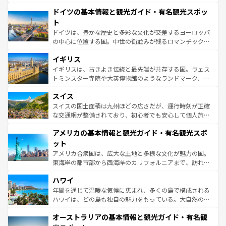
の城塞都市、穏やかなビーチリゾートまで多彩な表情を見
といった象徴的なスポットから、田舎町の古風な美しさま
せる。地方によって風土や気候が異なるスペインはその個
ドイツの基本情報と観光ガイド・有名観光スポッ
で、幅広い魅力が詰まっている。華麗な宮殿、歴史的な大
性で訪れる人を魅了する。 なお、新着のスペイン情報は
コ
聖堂、美しいビーチ、そして豊かな自然が、訪れる者を心
ト
ンテンツ一覧
を参照してほしい。
から魅了する。また、フランスは美食の国としても知ら
ドイツは、豊かな歴史と多彩な文化が交差するヨーロッパ
れ、フランス料理はユネスコ無形文化遺産にも登録されて
の中心に位置する国。中世の街並みが残るロマンチック街
いる。シャンパンの発祥地であるランス、プロヴァンスの
道から、未来を先取りするようなモダンな都市まで多様な
香り高いラベンダー畑など、多彩な楽しみ方が可能だ。さ
イギリス
顔を持つこの国は、どこを歩いても飽きることがない。ベ
らに、パリ以外の地域にも魅力が溢れており、どの街角に
ルリンの文化的活気、バイエルン州のアルプスの絶景、そ
イギリスは、古きよき伝統と最先端が共存する国。ウェス
も豊かな歴史と文化が息づいている。パリ以外の個性あふ
してライン川沿いのワイン畑といった風景は必見。ビール
トミンスター寺院や大英博物館のようなランドマーク、歴
れる地方に足を運ぶとそれぞれで全く異なる文化を体験で
とソーセージを味わいながら地元の人と過ごす楽しい時間
史ある大学都市、美しい丘陵地帯や牧歌的な風景など、エ
きるだろう。 なお、新着のフランス情報は
コンテンツ一覧
スイス
は、お酒好きな人にはぜひ体験してほしい。 なお、新着の
リアごとに異なる魅力がある。また、優雅なアフタヌーン
を参照してほしい。
ドイツ情報は
コンテンツ一覧
を参照してほしい。
ティー、ビール好きにはたまらない英国パブ、サッカー観
スイスの国土面積は九州ほどの広さだが、運行時刻が正確
戦など、本場だからこそできる体験も豊富。イギリスを旅
な交通網が整備されており、初心者でも安心して個人旅行
して楽しみつくそう。 なお、新着のイギリス情報は
コンテ
を楽しめる。日本同様に時刻表どおりの旅が可能だ。中世
アメリカの基本情報と観光ガイド・有名観光スポ
ンツ一覧
を参照してほしい。
の建物がそのまま残る町や、スイスならではのユニークな
博物館もあり、アルプス観光だけでなく町歩きも満喫する
ット
ことができる。国民の所得が高いため物価も高いが、旅行
アメリカ合衆国は、広大な土地と多様な文化が魅力の国。
者向けの交通パス提供のサービスもあり、うまく活用すれ
東海岸の都市部から西海岸のカリフォルニアまで、訪れる
ば市内交通費無料で観光を楽しむこともできる。 なお、新
場所ごとに異なる風景と体験が待っている。ニューヨーク
着のスイス情報は
コンテンツ一覧
を参照してほしい。
ハワイ
のような巨大都市は、観光、ショッピング、エンターテイ
ンメントが詰まった刺激的なスポットだ。一方、アメリカ
年間を通じて温暖な気候に恵まれ、多くの島で構成される
西部には大自然が広がり、グランドキャニオンやイエロー
ハワイは、どの島も独自の魅力をもっている。大自然の神
ストーン国立公園といった絶景が堪能できる。さらに、南
秘を感じたいなら、火山が生み出した壮大な景観を誇るハ
オーストラリアの基本情報と観光ガイド・有名観
部のニューオーリンズでは、音楽と美食が融合した独特の
ワイ島は見逃せない。また、定番の観光地といえばオアフ
文化が魅力。旅行者はアメリカの各地域で異なる魅力を楽