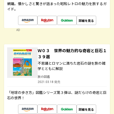
網羅。懐かしさと驚きが詰まった昭和レトロの魅力を旅するガ
イド。
詳細を見る
AD
Ｗ０３ 世界の魅力的な奇岩と巨石１
３９選
不思議とロマンに満ちた岩石の謎を旅の雑
学とともに解説
旅の図鑑
2021.03.18 発売
「地球の歩き方」図鑑シリーズ第３弾は、謎だらけの奇岩と巨
石の世界！
詳細を見る