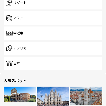
リゾート
アジア
中近東
アフリカ
日本
人気スポット