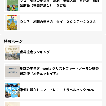
０２ 地球の歩き方 島旅 奄美大島 喜界島 加計
呂麻島（奄美群島１） ５訂版
Ｄ１７ 地球の歩き方 タイ ２０２７～２０２８
特設ページ
世界遺産ランキング
地球の歩き方 meets クリストファー・ノーラン監督
最新作『オデュッセイア』
準備も滞在もスマートに！ トラベルハック2026