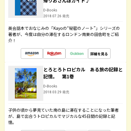
帰りおさんぽガイド♪
D-Books
2018.07.26 発売
英会話本でおなじみの「Kayoの“秘密のノート”」シリーズの
著者が、今度は自分の滞在するロンドン南東の田舎町をご紹
介！
詳細を見る
とろとろトロピカル ある旅の記録と
記憶。 第1巻
D-Books
2018.03.29 発売
子供の頃から夢見ていた南の島に滞在することになった筆者
が、島で出合うトロピカルでマジカルな45日間の記録と記
憶。