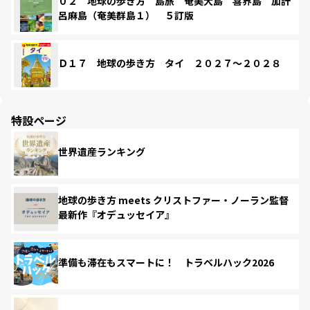
０２ 地球の歩き方 島旅 奄美大島 喜界島 加計
呂麻島（奄美群島１） ５訂版
Ｄ１７ 地球の歩き方 タイ ２０２７～２０２８
特設ページ
世界遺産ランキング
地球の歩き方 meets クリストファー・ノーラン監督
最新作『オデュッセイア』
準備も滞在もスマートに！ トラベルハック2026