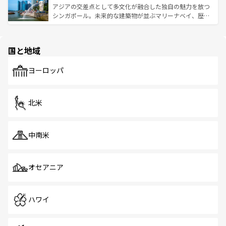
が待っている。親しみやすいタイの人々、仏教を中心とし
ており、効率よく見どころを回れるのも魅力。息をのむよ
アジアの交差点として多文化が融合した独自の魅力を放つ
た文化、そして多様な観光資源が、訪れる旅人を魅了し続
うな絶景から文化的な体験まで、香港を存分に楽しみ尽く
シンガポール。未来的な建築物が並ぶマリーナベイ、歴史
ける。 なお、新着のタイ情報は
コンテンツ一覧
を参照して
そう。 なお、新着の香港情報は
コンテンツ一覧
を参照して
と伝統を感じられるエスニックタウン、多数の緑豊かな公
ほしい。
ほしい。
園や自然保護区など、自然が調和した近代的な景観と文化
の多様性あふれるカラフルな町は、どこを歩いても新しい
国と地域
発見がある。さらに、治安のよさや充実した公共交通機関
も、旅行者にとっては魅力的なポイント。グルメも豊富
で、ホーカーズは地元の風情を楽しめる外せないスポット
ヨーロッパ
だ。訪れる人を飽きさせないシンガポールで、多様な魅力
を体感しよう。 なお、新着のシンガポール情報は
コンテン
ツ一覧
を参照してほしい。
北米
中南米
オセアニア
ハワイ