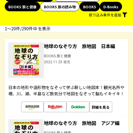
BOOKS 旅と健康
BOOKS 旅の読み物
BOOKS
D-Books
絞り込み条件を追加
1〜20件/290件中 を表示
地球のなぞり方 旅地図 日本編
BOOKS 旅と健康
2022.11.25 発売
日本の地形や造形物をなぞって学ぶ新しい地図本！観光名所や
橋、川、湖、半島など旅気分で地図をなぞって脳もイキイキ！
詳細を見る
地球のなぞり方 旅地図 アジア編
BOOKS 旅と健康