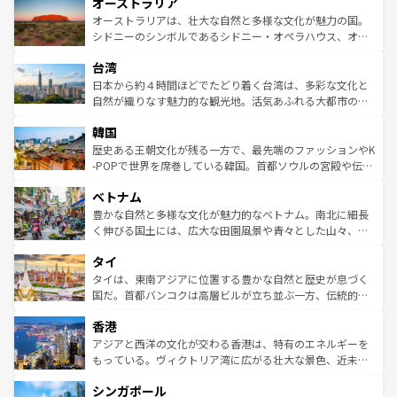
オーストラリア
部のニューオーリンズでは、音楽と美食が融合した独特の
ワイ島は見逃せない。また、定番の観光地といえばオアフ
文化が魅力。旅行者はアメリカの各地域で異なる魅力を楽
島だが、静かな自然を求めるならマウイ島やカウアイ島が
オーストラリアは、壮大な自然と多様な文化が魅力の国。
しみながら、その多様性と豊かな歴史を感じることができ
おすすめ。エメラルドグリーンに輝く海をはじめ、豊かな
シドニーのシンボルであるシドニー・オペラハウス、オー
るだろう。車でのロードトリップや列車の旅も、アメリカ
文化や歴史が息づいている。「アロハスピリット」と呼ば
ストラリア東海岸北部に広がる大サンゴ礁地帯グレートバ
ならではの贅沢な旅のスタイルだ。 なお、新着のアメリカ
台湾
れるおもてなしの心で訪れる人々を迎えてくれるハワイの
リアリーフや大陸中央部にそびえるウルル（エアーズロッ
情報は
コンテンツ一覧
を参照してほしい。
人々、おいしいローカルフードやハワイアンミュージッ
ク）、タスマニアの美しい原生林やケアンズの熱帯雨林な
日本から約４時間ほどでたどり着く台湾は、多彩な文化と
ク、伝統的なフラダンスなど、すべてがハワイの魅力を彩
ど、見どころがたくさん。また、カフェやワイン、オージ
自然が織りなす魅力的な観光地。活気あふれる大都市の台
っている。訪れるたびに新しい発見と感動が待っているハ
ービーフなどの食文化も豊かで、美味しいものであふれて
北やノスタルジックな町並みが人気な九份（ジォウフェ
ワイを、存分に味わってほしい。 なお、新着のハワイ情報
韓国
いる。アクティビティも充実しており、サーフィンやダイ
ン）、静ひつな山岳地帯である台湾東部など、都市の喧騒
は
コンテンツ一覧
を参照してほしい。
ビング、ハイキングなど、アウトドア好きにはたまらな
と山間の静けさが共存しており、訪れる人に新しい発見と
歴史ある王朝文化が残る一方で、最先端のファッションやK
い。オーストラリアの多彩な魅力を存分に味わいつくそ
驚きをもたらしてくれる。また、奥深い台湾の食文化も魅
-POPで世界を席巻している韓国。首都ソウルの宮殿や伝統
う。 なお、新着のオーストラリア情報は
コンテンツ一覧
を
力で、夜市などの屋台グルメから高級料理、ヘルシーで美
家屋が並ぶエリアでは韓国の歴史と文化に浸ることがで
参照してほしい。
ベトナム
容にもいいと評判のスイーツなど、バラエティ豊かな料理
き、地方に足を延ばせば四季折々の自然美を楽しむことが
が味わえる。 なお、新着の台湾情報は
コンテンツ一覧
を参
できる。そして、キムチや焼肉、絶品のストリートフード
豊かな自然と多様な文化が魅力的なベトナム。南北に細長
照してほしい。
まで、さまざまな韓国料理が待っている。夜には、韓国な
く伸びる国土には、広大な田園風景や青々とした山々、世
らではのナイトライフも堪能できる。あたたかいホスピタ
界遺産に登録された壮大な自然景観が点在し、都市部では
タイ
リティに包まれながら、韓国の多彩な魅力を心ゆくまで味
急速な発展と共に伝統が息づく。ハノイの古い町並みやホ
わってみてほしい。 なお、新着の韓国情報は
コンテンツ一
ーチミン市のフランス統治時代の建物も、独特の雰囲気を
タイは、東南アジアに位置する豊かな自然と歴史が息づく
覧
を参照してほしい。
醸し出している。また、バラエティの豊かさとおいしさで
国だ。首都バンコクは高層ビルが立ち並ぶ一方、伝統的な
世界中の食通を魅了してやまないベトナム料理も魅力のひ
寺院や市場がいたるところに点在し、古きよき文化と現代
香港
とつ。フォーやバインミー、ベトナムコーヒーなどは、ぜ
の活気が交差している。北部ではチェンマイなどの山岳地
ひ現地で味わいたい。どの地域を訪れてもあたたかい人々
帯で自然と触れ合い、南部ではプーケットやクラビの美し
アジアと西洋の文化が交わる香港は、特有のエネルギーを
が旅行者を迎えてくれるので、きっと忘れられない旅にな
いビーチでリゾート気分を楽しむことができる。タイ料理
もっている。ヴィクトリア湾に広がる壮大な景色、近未来
るはずだ。 なお、新着のベトナム情報は
コンテンツ一覧
を
は世界的に有名で、屋台から高級レストランまで味覚を刺
的なアートスポット、そして歴史と現代が融合した町並
参照してほしい。
シンガポール
激する。気候は一年中温暖で、どの季節にも異なる楽しみ
み、どこを訪れても感動するはず。観光スポットが密集し