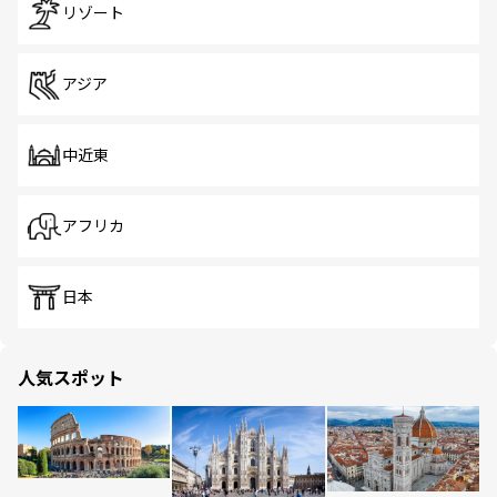
リゾート
アジア
中近東
アフリカ
日本
人気スポット