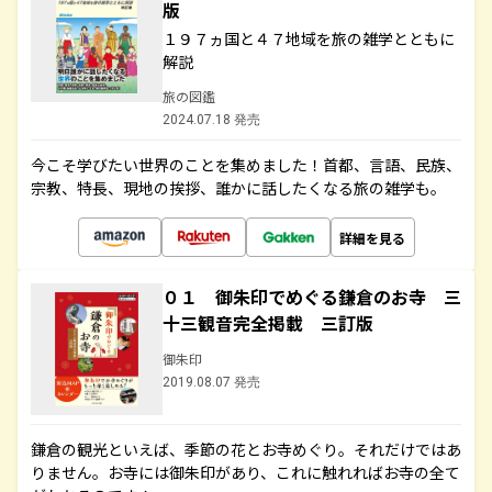
版
１９７ヵ国と４７地域を旅の雑学とともに
解説
旅の図鑑
2024.07.18 発売
今こそ学びたい世界のことを集めました！首都、言語、民族、
宗教、特長、現地の挨拶、誰かに話したくなる旅の雑学も。
詳細を見る
０１ 御朱印でめぐる鎌倉のお寺 三
十三観音完全掲載 三訂版
御朱印
2019.08.07 発売
鎌倉の観光といえば、季節の花とお寺めぐり。それだけではあ
りません。お寺には御朱印があり、これに触れればお寺の全て