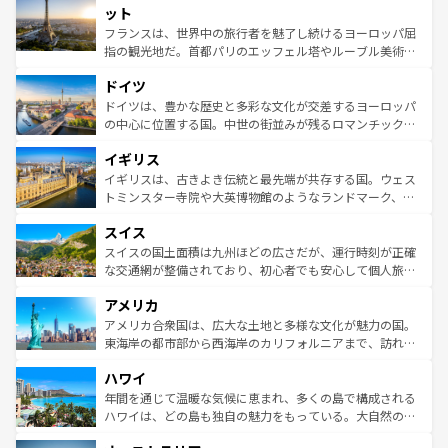
なお、新着のイタリア情報は
コンテンツ一覧
を参照してほ
れる闘牛、そして美味しいタパスが生活の一部となってい
ット
しい。
る。首都マドリードの洗練された雰囲気や、バルセロナの
フランスは、世界中の旅行者を魅了し続けるヨーロッパ屈
アートに溢れた街角から、地方では古代ローマ遺跡や中世
指の観光地だ。首都パリのエッフェル塔やルーブル美術館
の城塞都市、穏やかなビーチリゾートまで多彩な表情を見
といった象徴的なスポットから、田舎町の古風な美しさま
せる。地方によって風土や気候が異なるスペインはその個
ドイツ
で、幅広い魅力が詰まっている。華麗な宮殿、歴史的な大
性で訪れる人を魅了する。 なお、新着のスペイン情報は
コ
聖堂、美しいビーチ、そして豊かな自然が、訪れる者を心
ドイツは、豊かな歴史と多彩な文化が交差するヨーロッパ
ンテンツ一覧
を参照してほしい。
から魅了する。また、フランスは美食の国としても知ら
の中心に位置する国。中世の街並みが残るロマンチック街
れ、フランス料理はユネスコ無形文化遺産にも登録されて
道から、未来を先取りするようなモダンな都市まで多様な
イギリス
いる。シャンパンの発祥地であるランス、プロヴァンスの
顔を持つこの国は、どこを歩いても飽きることがない。ベ
香り高いラベンダー畑など、多彩な楽しみ方が可能だ。さ
ルリンの文化的活気、バイエルン州のアルプスの絶景、そ
イギリスは、古きよき伝統と最先端が共存する国。ウェス
らに、パリ以外の地域にも魅力が溢れており、どの街角に
してライン川沿いのワイン畑といった風景は必見。ビール
トミンスター寺院や大英博物館のようなランドマーク、歴
も豊かな歴史と文化が息づいている。パリ以外の個性あふ
とソーセージを味わいながら地元の人と過ごす楽しい時間
史ある大学都市、美しい丘陵地帯や牧歌的な風景など、エ
れる地方に足を運ぶとそれぞれで全く異なる文化を体験で
スイス
は、お酒好きな人にはぜひ体験してほしい。 なお、新着の
リアごとに異なる魅力がある。また、優雅なアフタヌーン
きるだろう。 なお、新着のフランス情報は
コンテンツ一覧
ドイツ情報は
コンテンツ一覧
を参照してほしい。
ティー、ビール好きにはたまらない英国パブ、サッカー観
スイスの国土面積は九州ほどの広さだが、運行時刻が正確
を参照してほしい。
戦など、本場だからこそできる体験も豊富。イギリスを旅
な交通網が整備されており、初心者でも安心して個人旅行
して楽しみつくそう。 なお、新着のイギリス情報は
コンテ
を楽しめる。日本同様に時刻表どおりの旅が可能だ。中世
アメリカ
ンツ一覧
を参照してほしい。
の建物がそのまま残る町や、スイスならではのユニークな
博物館もあり、アルプス観光だけでなく町歩きも満喫する
アメリカ合衆国は、広大な土地と多様な文化が魅力の国。
ことができる。国民の所得が高いため物価も高いが、旅行
東海岸の都市部から西海岸のカリフォルニアまで、訪れる
者向けの交通パス提供のサービスもあり、うまく活用すれ
場所ごとに異なる風景と体験が待っている。ニューヨーク
ハワイ
ば市内交通費無料で観光を楽しむこともできる。 なお、新
のような巨大都市は、観光、ショッピング、エンターテイ
着のスイス情報は
コンテンツ一覧
を参照してほしい。
ンメントが詰まった刺激的なスポットだ。一方、アメリカ
年間を通じて温暖な気候に恵まれ、多くの島で構成される
西部には大自然が広がり、グランドキャニオンやイエロー
ハワイは、どの島も独自の魅力をもっている。大自然の神
ストーン国立公園といった絶景が堪能できる。さらに、南
秘を感じたいなら、火山が生み出した壮大な景観を誇るハ