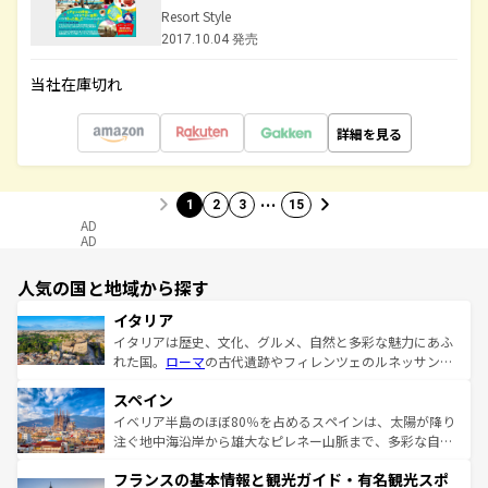
Resort Style
2017.10.04 発売
当社在庫切れ
詳細を見る
…
1
2
3
15
AD
AD
人気の国と地域から探す
イタリア
イタリアは歴史、文化、グルメ、自然と多彩な魅力にあふ
れた国。
ローマ
の古代遺跡やフィレンツェのルネッサンス
美術、ヴェネツィアの運河など、歴史あるスポットはもち
スペイン
ろん、トスカーナの美しい田園風景やアマルフィ海岸の絶
景など、自然景観も見逃せない。観光の合間には、本場の
イベリア半島のほぼ80％を占めるスペインは、太陽が降り
ピザやパスタなど、絶品のイタリア料理を堪能することも
注ぐ地中海沿岸から雄大なピレネー山脈まで、多彩な自然
できる。朝目覚めてから夜眠るまで、すべての瞬間を楽し
と文化が詰まったヨーロッパ屈指の旅行先だ。多様な地域
フランスの基本情報と観光ガイド・有名観光スポ
ませてくれるイタリアで、忘れられない旅をしてみよう！
文化が根付くこの国では、情熱的なフラメンコ、熱気あふ