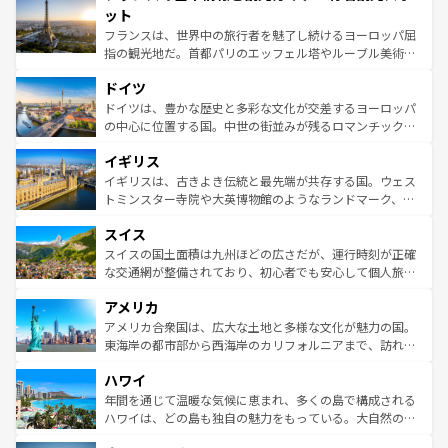
なお、新着のイタリア情報は
コンテンツ一覧
を参照してほ
れる闘牛、そして美味しいタパスが生活の一部となってい
ット
しい。
る。首都マドリードの洗練された雰囲気や、バルセロナの
フランスは、世界中の旅行者を魅了し続けるヨーロッパ屈
アートに溢れた街角から、地方では古代ローマ遺跡や中世
指の観光地だ。首都パリのエッフェル塔やルーブル美術館
の城塞都市、穏やかなビーチリゾートまで多彩な表情を見
といった象徴的なスポットから、田舎町の古風な美しさま
せる。地方によって風土や気候が異なるスペインはその個
ドイツ
で、幅広い魅力が詰まっている。華麗な宮殿、歴史的な大
性で訪れる人を魅了する。 なお、新着のスペイン情報は
コ
聖堂、美しいビーチ、そして豊かな自然が、訪れる者を心
ドイツは、豊かな歴史と多彩な文化が交差するヨーロッパ
ンテンツ一覧
を参照してほしい。
から魅了する。また、フランスは美食の国としても知ら
の中心に位置する国。中世の街並みが残るロマンチック街
れ、フランス料理はユネスコ無形文化遺産にも登録されて
道から、未来を先取りするようなモダンな都市まで多様な
イギリス
いる。シャンパンの発祥地であるランス、プロヴァンスの
顔を持つこの国は、どこを歩いても飽きることがない。ベ
香り高いラベンダー畑など、多彩な楽しみ方が可能だ。さ
ルリンの文化的活気、バイエルン州のアルプスの絶景、そ
イギリスは、古きよき伝統と最先端が共存する国。ウェス
らに、パリ以外の地域にも魅力が溢れており、どの街角に
してライン川沿いのワイン畑といった風景は必見。ビール
トミンスター寺院や大英博物館のようなランドマーク、歴
も豊かな歴史と文化が息づいている。パリ以外の個性あふ
とソーセージを味わいながら地元の人と過ごす楽しい時間
史ある大学都市、美しい丘陵地帯や牧歌的な風景など、エ
れる地方に足を運ぶとそれぞれで全く異なる文化を体験で
スイス
は、お酒好きな人にはぜひ体験してほしい。 なお、新着の
リアごとに異なる魅力がある。また、優雅なアフタヌーン
きるだろう。 なお、新着のフランス情報は
コンテンツ一覧
ドイツ情報は
コンテンツ一覧
を参照してほしい。
ティー、ビール好きにはたまらない英国パブ、サッカー観
スイスの国土面積は九州ほどの広さだが、運行時刻が正確
を参照してほしい。
戦など、本場だからこそできる体験も豊富。イギリスを旅
な交通網が整備されており、初心者でも安心して個人旅行
して楽しみつくそう。 なお、新着のイギリス情報は
コンテ
を楽しめる。日本同様に時刻表どおりの旅が可能だ。中世
アメリカ
ンツ一覧
を参照してほしい。
の建物がそのまま残る町や、スイスならではのユニークな
博物館もあり、アルプス観光だけでなく町歩きも満喫する
アメリカ合衆国は、広大な土地と多様な文化が魅力の国。
ことができる。国民の所得が高いため物価も高いが、旅行
東海岸の都市部から西海岸のカリフォルニアまで、訪れる
者向けの交通パス提供のサービスもあり、うまく活用すれ
場所ごとに異なる風景と体験が待っている。ニューヨーク
ハワイ
ば市内交通費無料で観光を楽しむこともできる。 なお、新
のような巨大都市は、観光、ショッピング、エンターテイ
着のスイス情報は
コンテンツ一覧
を参照してほしい。
ンメントが詰まった刺激的なスポットだ。一方、アメリカ
年間を通じて温暖な気候に恵まれ、多くの島で構成される
西部には大自然が広がり、グランドキャニオンやイエロー
ハワイは、どの島も独自の魅力をもっている。大自然の神
ストーン国立公園といった絶景が堪能できる。さらに、南
秘を感じたいなら、火山が生み出した壮大な景観を誇るハ