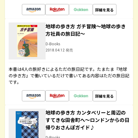
詳細を見る
地球の歩き方 ガチ冒険～地球の歩き
方社員の旅日記～
D-Books
2018.04.12 発売
本書は4人の旅好きによるただの旅日記です。たまたま『地球
の歩き方』で働いているだけで書いてある内容はただの旅日記
です。
詳細を見る
地球の歩き方 カンタベリーと周辺の
すてきな田舎町へ～ロンドンからの日
帰りおさんぽガイド♪
D-Books