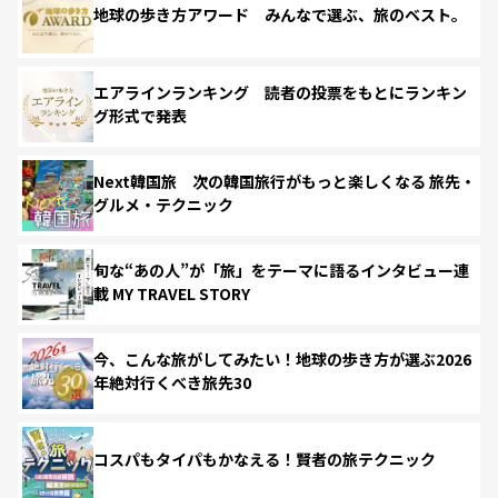
地球の歩き方アワード みんなで選ぶ、旅のベスト。
エアラインランキング 読者の投票をもとにランキン
グ形式で発表
Next韓国旅 次の韓国旅行がもっと楽しくなる 旅先・
グルメ・テクニック
旬な“あの人”が「旅」をテーマに語るインタビュー連
載 MY TRAVEL STORY
今、こんな旅がしてみたい！地球の歩き方が選ぶ2026
年絶対行くべき旅先30
コスパもタイパもかなえる！賢者の旅テクニック