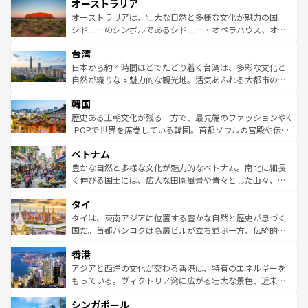
オーストラリア
部のニューオーリンズでは、音楽と美食が融合した独特の
ワイ島は見逃せない。また、定番の観光地といえばオアフ
文化が魅力。旅行者はアメリカの各地域で異なる魅力を楽
島だが、静かな自然を求めるならマウイ島やカウアイ島が
オーストラリアは、壮大な自然と多様な文化が魅力の国。
しみながら、その多様性と豊かな歴史を感じることができ
おすすめ。エメラルドグリーンに輝く海をはじめ、豊かな
シドニーのシンボルであるシドニー・オペラハウス、オー
るだろう。車でのロードトリップや列車の旅も、アメリカ
文化や歴史が息づいている。「アロハスピリット」と呼ば
ストラリア東海岸北部に広がる大サンゴ礁地帯グレートバ
ならではの贅沢な旅のスタイルだ。 なお、新着のアメリカ
台湾
れるおもてなしの心で訪れる人々を迎えてくれるハワイの
リアリーフや大陸中央部にそびえるウルル（エアーズロッ
情報は
コンテンツ一覧
を参照してほしい。
人々、おいしいローカルフードやハワイアンミュージッ
ク）、タスマニアの美しい原生林やケアンズの熱帯雨林な
日本から約４時間ほどでたどり着く台湾は、多彩な文化と
ク、伝統的なフラダンスなど、すべてがハワイの魅力を彩
ど、見どころがたくさん。また、カフェやワイン、オージ
自然が織りなす魅力的な観光地。活気あふれる大都市の台
っている。訪れるたびに新しい発見と感動が待っているハ
ービーフなどの食文化も豊かで、美味しいものであふれて
北やノスタルジックな町並みが人気な九份（ジォウフェ
ワイを、存分に味わってほしい。 なお、新着のハワイ情報
韓国
いる。アクティビティも充実しており、サーフィンやダイ
ン）、静ひつな山岳地帯である台湾東部など、都市の喧騒
は
コンテンツ一覧
を参照してほしい。
ビング、ハイキングなど、アウトドア好きにはたまらな
と山間の静けさが共存しており、訪れる人に新しい発見と
歴史ある王朝文化が残る一方で、最先端のファッションやK
い。オーストラリアの多彩な魅力を存分に味わいつくそ
驚きをもたらしてくれる。また、奥深い台湾の食文化も魅
-POPで世界を席巻している韓国。首都ソウルの宮殿や伝統
う。 なお、新着のオーストラリア情報は
コンテンツ一覧
を
力で、夜市などの屋台グルメから高級料理、ヘルシーで美
家屋が並ぶエリアでは韓国の歴史と文化に浸ることがで
参照してほしい。
ベトナム
容にもいいと評判のスイーツなど、バラエティ豊かな料理
き、地方に足を延ばせば四季折々の自然美を楽しむことが
が味わえる。 なお、新着の台湾情報は
コンテンツ一覧
を参
できる。そして、キムチや焼肉、絶品のストリートフード
豊かな自然と多様な文化が魅力的なベトナム。南北に細長
照してほしい。
まで、さまざまな韓国料理が待っている。夜には、韓国な
く伸びる国土には、広大な田園風景や青々とした山々、世
らではのナイトライフも堪能できる。あたたかいホスピタ
界遺産に登録された壮大な自然景観が点在し、都市部では
タイ
リティに包まれながら、韓国の多彩な魅力を心ゆくまで味
急速な発展と共に伝統が息づく。ハノイの古い町並みやホ
わってみてほしい。 なお、新着の韓国情報は
コンテンツ一
ーチミン市のフランス統治時代の建物も、独特の雰囲気を
タイは、東南アジアに位置する豊かな自然と歴史が息づく
覧
を参照してほしい。
醸し出している。また、バラエティの豊かさとおいしさで
国だ。首都バンコクは高層ビルが立ち並ぶ一方、伝統的な
世界中の食通を魅了してやまないベトナム料理も魅力のひ
寺院や市場がいたるところに点在し、古きよき文化と現代
香港
とつ。フォーやバインミー、ベトナムコーヒーなどは、ぜ
の活気が交差している。北部ではチェンマイなどの山岳地
ひ現地で味わいたい。どの地域を訪れてもあたたかい人々
帯で自然と触れ合い、南部ではプーケットやクラビの美し
アジアと西洋の文化が交わる香港は、特有のエネルギーを
が旅行者を迎えてくれるので、きっと忘れられない旅にな
いビーチでリゾート気分を楽しむことができる。タイ料理
もっている。ヴィクトリア湾に広がる壮大な景色、近未来
るはずだ。 なお、新着のベトナム情報は
コンテンツ一覧
を
は世界的に有名で、屋台から高級レストランまで味覚を刺
的なアートスポット、そして歴史と現代が融合した町並
参照してほしい。
シンガポール
激する。気候は一年中温暖で、どの季節にも異なる楽しみ
み、どこを訪れても感動するはず。観光スポットが密集し