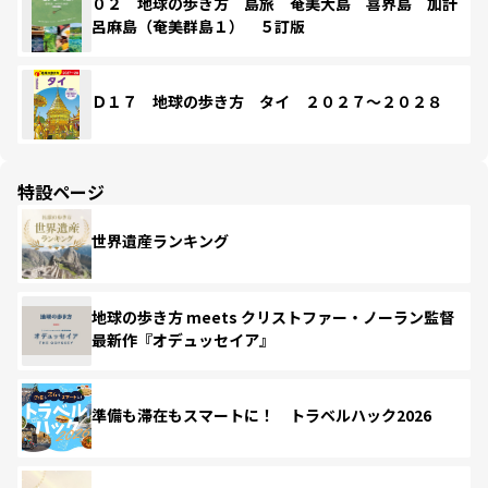
０２ 地球の歩き方 島旅 奄美大島 喜界島 加計
呂麻島（奄美群島１） ５訂版
Ｄ１７ 地球の歩き方 タイ ２０２７～２０２８
特設ページ
世界遺産ランキング
地球の歩き方 meets クリストファー・ノーラン監督
最新作『オデュッセイア』
準備も滞在もスマートに！ トラベルハック2026