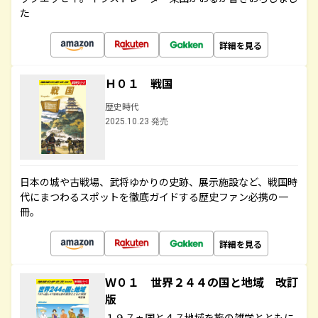
た
詳細を見る
Ｈ０１ 戦国
歴史時代
2025.10.23 発売
日本の城や古戦場、武将ゆかりの史跡、展示施設など、戦国時
代にまつわるスポットを徹底ガイドする歴史ファン必携の一
冊。
詳細を見る
Ｗ０１ 世界２４４の国と地域 改訂
版
１９７ヵ国と４７地域を旅の雑学とともに