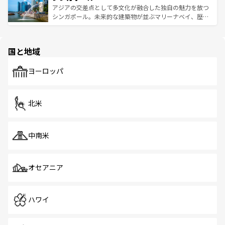
が待っている。親しみやすいタイの人々、仏教を中心とし
ており、効率よく見どころを回れるのも魅力。息をのむよ
アジアの交差点として多文化が融合した独自の魅力を放つ
た文化、そして多様な観光資源が、訪れる旅人を魅了し続
うな絶景から文化的な体験まで、香港を存分に楽しみ尽く
シンガポール。未来的な建築物が並ぶマリーナベイ、歴史
ける。 なお、新着のタイ情報は
コンテンツ一覧
を参照して
そう。 なお、新着の香港情報は
コンテンツ一覧
を参照して
と伝統を感じられるエスニックタウン、多数の緑豊かな公
ほしい。
ほしい。
園や自然保護区など、自然が調和した近代的な景観と文化
の多様性あふれるカラフルな町は、どこを歩いても新しい
国と地域
発見がある。さらに、治安のよさや充実した公共交通機関
も、旅行者にとっては魅力的なポイント。グルメも豊富
で、ホーカーズは地元の風情を楽しめる外せないスポット
ヨーロッパ
だ。訪れる人を飽きさせないシンガポールで、多様な魅力
を体感しよう。 なお、新着のシンガポール情報は
コンテン
ツ一覧
を参照してほしい。
北米
中南米
オセアニア
ハワイ