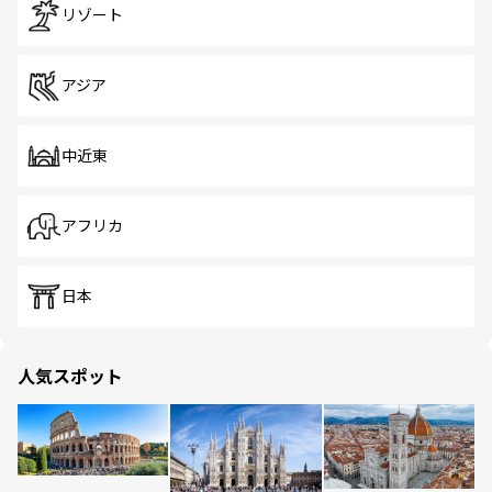
リゾート
アジア
中近東
アフリカ
日本
人気スポット