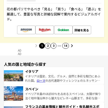
花の都パリでやるべき「見る」「買う」「食べる」「遊ぶ」を
厳選して、豊富な写真と詳細な図解で案内するビジュアルガイ
ド。
詳細を見る
…
1
2
3
14
AD
AD
人気の国と地域から探す
イタリア
イタリアは歴史、文化、グルメ、自然と多彩な魅力にあふ
れた国。
ローマ
の古代遺跡やフィレンツェのルネッサンス
美術、ヴェネツィアの運河など、歴史あるスポットはもち
スペイン
ろん、トスカーナの美しい田園風景やアマルフィ海岸の絶
景など、自然景観も見逃せない。観光の合間には、本場の
イベリア半島のほぼ80％を占めるスペインは、太陽が降り
ピザやパスタなど、絶品のイタリア料理を堪能することも
注ぐ地中海沿岸から雄大なピレネー山脈まで、多彩な自然
できる。朝目覚めてから夜眠るまで、すべての瞬間を楽し
と文化が詰まったヨーロッパ屈指の旅行先だ。多様な地域
フランスの基本情報と観光ガイド・有名観光スポ
ませてくれるイタリアで、忘れられない旅をしてみよう！
文化が根付くこの国では、情熱的なフラメンコ、熱気あふ