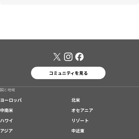
コミュニティを見る
国と地域
ヨーロッパ
北米
中南米
オセアニア
ハワイ
リゾート
アジア
中近東