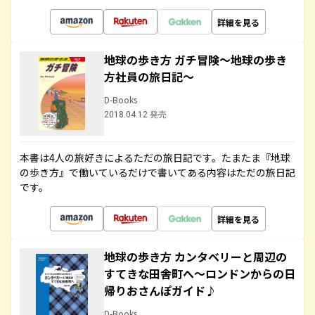
詳細を見る
地球の歩き方 ガチ冒険～地球の歩き
方社員の旅日記～
D-Books
2018.04.12 発売
本書は4人の旅好きによるただの旅日記です。たまたま『地球
の歩き方』で働いているだけで書いてある内容はただの旅日記
です。
詳細を見る
地球の歩き方 カンタベリーと周辺の
すてきな田舎町へ～ロンドンからの日
帰りおさんぽガイド♪
D-Books