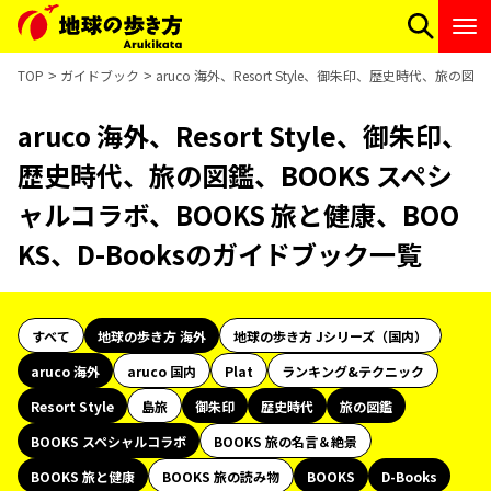
TOP
ガイドブック
aruco 海外、Resort Style、御朱印、歴史時代、旅の
aruco 海外、Resort Style、御朱印、
歴史時代、旅の図鑑、BOOKS スペシ
ャルコラボ、BOOKS 旅と健康、BOO
KS、D-Booksのガイドブック一覧
すべて
地球の歩き方 海外
地球の歩き方 Jシリーズ（国内）
aruco 海外
aruco 国内
Plat
ランキング&テクニック
Resort Style
島旅
御朱印
歴史時代
旅の図鑑
BOOKS スペシャルコラボ
BOOKS 旅の名言＆絶景
BOOKS 旅と健康
BOOKS 旅の読み物
BOOKS
D-Books