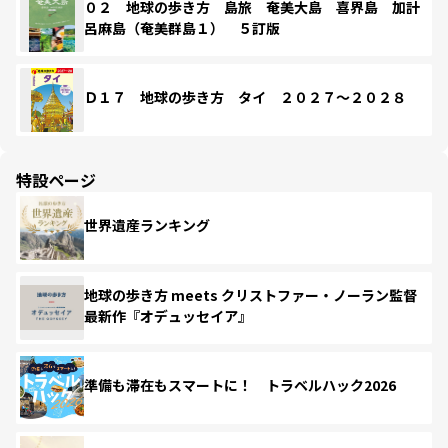
０２ 地球の歩き方 島旅 奄美大島 喜界島 加計
呂麻島（奄美群島１） ５訂版
Ｄ１７ 地球の歩き方 タイ ２０２７～２０２８
特設ページ
世界遺産ランキング
地球の歩き方 meets クリストファー・ノーラン監督
最新作『オデュッセイア』
準備も滞在もスマートに！ トラベルハック2026