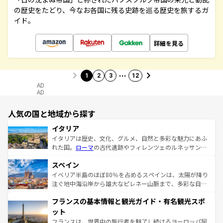
の歴史をたどり、今なお各国に残る史跡を巡る歴史を旅するガ
イド。
詳細を見る
…
1
2
3
12
AD
AD
人気の国と地域から探す
イタリア
イタリアは歴史、文化、グルメ、自然と多彩な魅力にあふ
れた国。
ローマ
の古代遺跡やフィレンツェのルネッサンス
美術、ヴェネツィアの運河など、歴史あるスポットはもち
スペイン
ろん、トスカーナの美しい田園風景やアマルフィ海岸の絶
景など、自然景観も見逃せない。観光の合間には、本場の
イベリア半島のほぼ80％を占めるスペインは、太陽が降り
ピザやパスタなど、絶品のイタリア料理を堪能することも
注ぐ地中海沿岸から雄大なピレネー山脈まで、多彩な自然
できる。朝目覚めてから夜眠るまで、すべての瞬間を楽し
と文化が詰まったヨーロッパ屈指の旅行先だ。多様な地域
フランスの基本情報と観光ガイド・有名観光スポ
ませてくれるイタリアで、忘れられない旅をしてみよう！
文化が根付くこの国では、情熱的なフラメンコ、熱気あふ
なお、新着のイタリア情報は
コンテンツ一覧
を参照してほ
れる闘牛、そして美味しいタパスが生活の一部となってい
ット
しい。
る。首都マドリードの洗練された雰囲気や、バルセロナの
フランスは、世界中の旅行者を魅了し続けるヨーロッパ屈