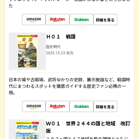
た
詳細を見る
Ｈ０１ 戦国
歴史時代
2025.10.23 発売
日本の城や古戦場、武将ゆかりの史跡、展示施設など、戦国時
代にまつわるスポットを徹底ガイドする歴史ファン必携の一
冊。
詳細を見る
Ｗ０１ 世界２４４の国と地域 改訂
版
１９７ヵ国と４７地域を旅の雑学とともに