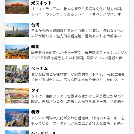
文化が魅力。旅行者はアメリカの各地域で異なる魅力を楽
島だが、静かな自然を求めるならマウイ島やカウアイ島が
光スポット
しみながら、その多様性と豊かな歴史を感じることができ
おすすめ。エメラルドグリーンに輝く海をはじめ、豊かな
オーストラリアは、壮大な自然と多様な文化が魅力の国。
るだろう。車でのロードトリップや列車の旅も、アメリカ
文化や歴史が息づいている。「アロハスピリット」と呼ば
シドニーのシンボルであるシドニー・オペラハウス、オー
ならではの贅沢な旅のスタイルだ。 なお、新着のアメリカ
れるおもてなしの心で訪れる人々を迎えてくれるハワイの
ストラリア東海岸北部に広がる大サンゴ礁地帯グレートバ
情報は
コンテンツ一覧
を参照してほしい。
人々、おいしいローカルフードやハワイアンミュージッ
台湾
リアリーフや大陸中央部にそびえるウルル（エアーズロッ
ク、伝統的なフラダンスなど、すべてがハワイの魅力を彩
ク）、タスマニアの美しい原生林やケアンズの熱帯雨林な
日本から約４時間ほどでたどり着く台湾は、多彩な文化と
っている。訪れるたびに新しい発見と感動が待っているハ
ど、見どころがたくさん。また、カフェやワイン、オージ
自然が織りなす魅力的な観光地。活気あふれる大都市の台
ワイを、存分に味わってほしい。 なお、新着のハワイ情報
ービーフなどの食文化も豊かで、美味しいものであふれて
北やノスタルジックな町並みが人気な九份（ジォウフェ
は
コンテンツ一覧
を参照してほしい。
韓国
いる。アクティビティも充実しており、サーフィンやダイ
ン）、静ひつな山岳地帯である台湾東部など、都市の喧騒
ビング、ハイキングなど、アウトドア好きにはたまらな
と山間の静けさが共存しており、訪れる人に新しい発見と
歴史ある王朝文化が残る一方で、最先端のファッションやK
い。オーストラリアの多彩な魅力を存分に味わいつくそ
驚きをもたらしてくれる。また、奥深い台湾の食文化も魅
-POPで世界を席巻している韓国。首都ソウルの宮殿や伝統
う。 なお、新着のオーストラリア情報は
コンテンツ一覧
を
力で、夜市などの屋台グルメから高級料理、ヘルシーで美
家屋が並ぶエリアでは韓国の歴史と文化に浸ることがで
参照してほしい。
ベトナム
容にもいいと評判のスイーツなど、バラエティ豊かな料理
き、地方に足を延ばせば四季折々の自然美を楽しむことが
が味わえる。 なお、新着の台湾情報は
コンテンツ一覧
を参
できる。そして、キムチや焼肉、絶品のストリートフード
豊かな自然と多様な文化が魅力的なベトナム。南北に細長
照してほしい。
まで、さまざまな韓国料理が待っている。夜には、韓国な
く伸びる国土には、広大な田園風景や青々とした山々、世
らではのナイトライフも堪能できる。あたたかいホスピタ
界遺産に登録された壮大な自然景観が点在し、都市部では
タイ
リティに包まれながら、韓国の多彩な魅力を心ゆくまで味
急速な発展と共に伝統が息づく。ハノイの古い町並みやホ
わってみてほしい。 なお、新着の韓国情報は
コンテンツ一
ーチミン市のフランス統治時代の建物も、独特の雰囲気を
タイは、東南アジアに位置する豊かな自然と歴史が息づく
覧
を参照してほしい。
醸し出している。また、バラエティの豊かさとおいしさで
国だ。首都バンコクは高層ビルが立ち並ぶ一方、伝統的な
世界中の食通を魅了してやまないベトナム料理も魅力のひ
寺院や市場がいたるところに点在し、古きよき文化と現代
香港
とつ。フォーやバインミー、ベトナムコーヒーなどは、ぜ
の活気が交差している。北部ではチェンマイなどの山岳地
ひ現地で味わいたい。どの地域を訪れてもあたたかい人々
帯で自然と触れ合い、南部ではプーケットやクラビの美し
アジアと西洋の文化が交わる香港は、特有のエネルギーを
が旅行者を迎えてくれるので、きっと忘れられない旅にな
いビーチでリゾート気分を楽しむことができる。タイ料理
もっている。ヴィクトリア湾に広がる壮大な景色、近未来
るはずだ。 なお、新着のベトナム情報は
コンテンツ一覧
を
は世界的に有名で、屋台から高級レストランまで味覚を刺
的なアートスポット、そして歴史と現代が融合した町並
参照してほしい。
シンガポール
激する。気候は一年中温暖で、どの季節にも異なる楽しみ
み、どこを訪れても感動するはず。観光スポットが密集し