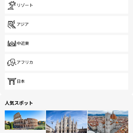
リゾート
アジア
中近東
アフリカ
日本
人気スポット