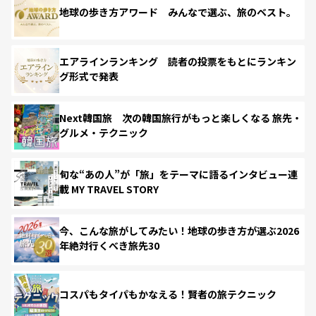
地球の歩き方アワード みんなで選ぶ、旅のベスト。
エアラインランキング 読者の投票をもとにランキン
グ形式で発表
Next韓国旅 次の韓国旅行がもっと楽しくなる 旅先・
グルメ・テクニック
旬な“あの人”が「旅」をテーマに語るインタビュー連
載 MY TRAVEL STORY
今、こんな旅がしてみたい！地球の歩き方が選ぶ2026
年絶対行くべき旅先30
コスパもタイパもかなえる！賢者の旅テクニック