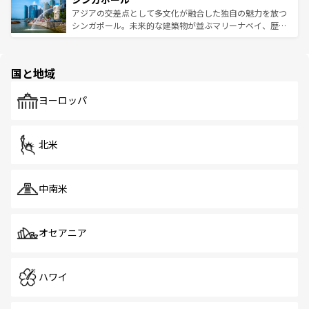
が待っている。親しみやすいタイの人々、仏教を中心とし
ており、効率よく見どころを回れるのも魅力。息をのむよ
アジアの交差点として多文化が融合した独自の魅力を放つ
た文化、そして多様な観光資源が、訪れる旅人を魅了し続
うな絶景から文化的な体験まで、香港を存分に楽しみ尽く
シンガポール。未来的な建築物が並ぶマリーナベイ、歴史
ける。 なお、新着のタイ情報は
コンテンツ一覧
を参照して
そう。 なお、新着の香港情報は
コンテンツ一覧
を参照して
と伝統を感じられるエスニックタウン、多数の緑豊かな公
ほしい。
ほしい。
園や自然保護区など、自然が調和した近代的な景観と文化
の多様性あふれるカラフルな町は、どこを歩いても新しい
国と地域
発見がある。さらに、治安のよさや充実した公共交通機関
も、旅行者にとっては魅力的なポイント。グルメも豊富
で、ホーカーズは地元の風情を楽しめる外せないスポット
ヨーロッパ
だ。訪れる人を飽きさせないシンガポールで、多様な魅力
を体感しよう。 なお、新着のシンガポール情報は
コンテン
ツ一覧
を参照してほしい。
北米
中南米
オセアニア
ハワイ