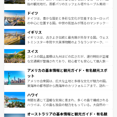
アートに溢れた街角から、地方では古代ローマ遺跡や中世
指の観光地だ。首都パリのエッフェル塔やルーブル美術館
の城塞都市、穏やかなビーチリゾートまで多彩な表情を見
といった象徴的なスポットから、田舎町の古風な美しさま
せる。地方によって風土や気候が異なるスペインはその個
ドイツ
で、幅広い魅力が詰まっている。華麗な宮殿、歴史的な大
性で訪れる人を魅了する。 なお、新着のスペイン情報は
コ
聖堂、美しいビーチ、そして豊かな自然が、訪れる者を心
ドイツは、豊かな歴史と多彩な文化が交差するヨーロッパ
ンテンツ一覧
を参照してほしい。
から魅了する。また、フランスは美食の国としても知ら
の中心に位置する国。中世の街並みが残るロマンチック街
れ、フランス料理はユネスコ無形文化遺産にも登録されて
道から、未来を先取りするようなモダンな都市まで多様な
イギリス
いる。シャンパンの発祥地であるランス、プロヴァンスの
顔を持つこの国は、どこを歩いても飽きることがない。ベ
香り高いラベンダー畑など、多彩な楽しみ方が可能だ。さ
ルリンの文化的活気、バイエルン州のアルプスの絶景、そ
イギリスは、古きよき伝統と最先端が共存する国。ウェス
らに、パリ以外の地域にも魅力が溢れており、どの街角に
してライン川沿いのワイン畑といった風景は必見。ビール
トミンスター寺院や大英博物館のようなランドマーク、歴
も豊かな歴史と文化が息づいている。パリ以外の個性あふ
とソーセージを味わいながら地元の人と過ごす楽しい時間
史ある大学都市、美しい丘陵地帯や牧歌的な風景など、エ
れる地方に足を運ぶとそれぞれで全く異なる文化を体験で
スイス
は、お酒好きな人にはぜひ体験してほしい。 なお、新着の
リアごとに異なる魅力がある。また、優雅なアフタヌーン
きるだろう。 なお、新着のフランス情報は
コンテンツ一覧
ドイツ情報は
コンテンツ一覧
を参照してほしい。
ティー、ビール好きにはたまらない英国パブ、サッカー観
スイスの国土面積は九州ほどの広さだが、運行時刻が正確
を参照してほしい。
戦など、本場だからこそできる体験も豊富。イギリスを旅
な交通網が整備されており、初心者でも安心して個人旅行
して楽しみつくそう。 なお、新着のイギリス情報は
コンテ
を楽しめる。日本同様に時刻表どおりの旅が可能だ。中世
アメリカの基本情報と観光ガイド・有名観光スポ
ンツ一覧
を参照してほしい。
の建物がそのまま残る町や、スイスならではのユニークな
博物館もあり、アルプス観光だけでなく町歩きも満喫する
ット
ことができる。国民の所得が高いため物価も高いが、旅行
アメリカ合衆国は、広大な土地と多様な文化が魅力の国。
者向けの交通パス提供のサービスもあり、うまく活用すれ
東海岸の都市部から西海岸のカリフォルニアまで、訪れる
ば市内交通費無料で観光を楽しむこともできる。 なお、新
場所ごとに異なる風景と体験が待っている。ニューヨーク
着のスイス情報は
コンテンツ一覧
を参照してほしい。
ハワイ
のような巨大都市は、観光、ショッピング、エンターテイ
ンメントが詰まった刺激的なスポットだ。一方、アメリカ
年間を通じて温暖な気候に恵まれ、多くの島で構成される
西部には大自然が広がり、グランドキャニオンやイエロー
ハワイは、どの島も独自の魅力をもっている。大自然の神
ストーン国立公園といった絶景が堪能できる。さらに、南
秘を感じたいなら、火山が生み出した壮大な景観を誇るハ
オーストラリアの基本情報と観光ガイド・有名観
部のニューオーリンズでは、音楽と美食が融合した独特の
ワイ島は見逃せない。また、定番の観光地といえばオアフ