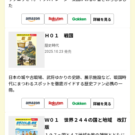
た
詳細を見る
Ｈ０１ 戦国
歴史時代
2025.10.23 発売
日本の城や古戦場、武将ゆかりの史跡、展示施設など、戦国時
代にまつわるスポットを徹底ガイドする歴史ファン必携の一
冊。
詳細を見る
Ｗ０１ 世界２４４の国と地域 改訂
版
１９７ヵ国と４７地域を旅の雑学とともに