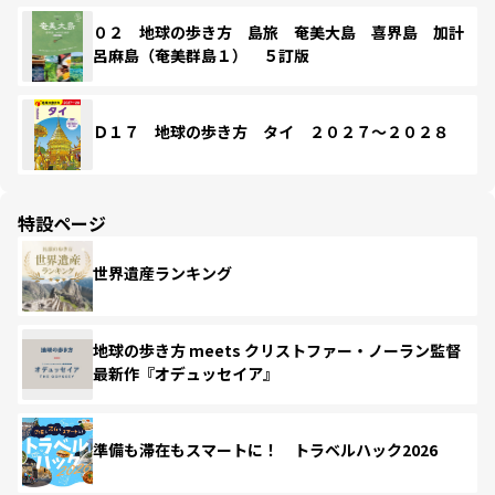
０２ 地球の歩き方 島旅 奄美大島 喜界島 加計
呂麻島（奄美群島１） ５訂版
Ｄ１７ 地球の歩き方 タイ ２０２７～２０２８
特設ページ
世界遺産ランキング
地球の歩き方 meets クリストファー・ノーラン監督
最新作『オデュッセイア』
準備も滞在もスマートに！ トラベルハック2026