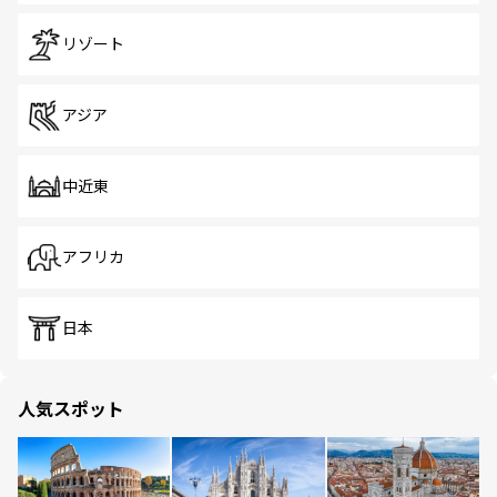
リゾート
アジア
中近東
アフリカ
日本
人気スポット