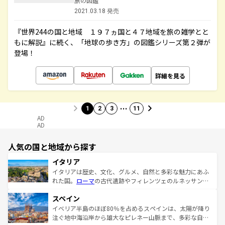
旅の図鑑
2021.03.18 発売
『世界244の国と地域 １９７ヵ国と４７地域を旅の雑学とと
もに解説』に続く、「地球の歩き方」の図鑑シリーズ第２弾が
登場！
詳細を見る
…
1
2
3
11
AD
AD
人気の国と地域から探す
イタリア
イタリアは歴史、文化、グルメ、自然と多彩な魅力にあふ
れた国。
ローマ
の古代遺跡やフィレンツェのルネッサンス
美術、ヴェネツィアの運河など、歴史あるスポットはもち
スペイン
ろん、トスカーナの美しい田園風景やアマルフィ海岸の絶
景など、自然景観も見逃せない。観光の合間には、本場の
イベリア半島のほぼ80％を占めるスペインは、太陽が降り
ピザやパスタなど、絶品のイタリア料理を堪能することも
注ぐ地中海沿岸から雄大なピレネー山脈まで、多彩な自然