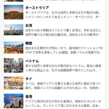
ストーン国立公園といった絶景が堪能できる。さらに、南
秘を感じたいなら、火山が生み出した壮大な景観を誇るハ
オーストラリア
部のニューオーリンズでは、音楽と美食が融合した独特の
ワイ島は見逃せない。また、定番の観光地といえばオアフ
文化が魅力。旅行者はアメリカの各地域で異なる魅力を楽
島だが、静かな自然を求めるならマウイ島やカウアイ島が
オーストラリアは、壮大な自然と多様な文化が魅力の国。
しみながら、その多様性と豊かな歴史を感じることができ
おすすめ。エメラルドグリーンに輝く海をはじめ、豊かな
シドニーのシンボルであるシドニー・オペラハウス、オー
るだろう。車でのロードトリップや列車の旅も、アメリカ
文化や歴史が息づいている。「アロハスピリット」と呼ば
ストラリア東海岸北部に広がる大サンゴ礁地帯グレートバ
ならではの贅沢な旅のスタイルだ。 なお、新着のアメリカ
台湾
れるおもてなしの心で訪れる人々を迎えてくれるハワイの
リアリーフや大陸中央部にそびえるウルル（エアーズロッ
情報は
コンテンツ一覧
を参照してほしい。
人々、おいしいローカルフードやハワイアンミュージッ
ク）、タスマニアの美しい原生林やケアンズの熱帯雨林な
日本から約４時間ほどでたどり着く台湾は、多彩な文化と
ク、伝統的なフラダンスなど、すべてがハワイの魅力を彩
ど、見どころがたくさん。また、カフェやワイン、オージ
自然が織りなす魅力的な観光地。活気あふれる大都市の台
っている。訪れるたびに新しい発見と感動が待っているハ
ービーフなどの食文化も豊かで、美味しいものであふれて
北やノスタルジックな町並みが人気な九份（ジォウフェ
ワイを、存分に味わってほしい。 なお、新着のハワイ情報
韓国
いる。アクティビティも充実しており、サーフィンやダイ
ン）、静ひつな山岳地帯である台湾東部など、都市の喧騒
は
コンテンツ一覧
を参照してほしい。
ビング、ハイキングなど、アウトドア好きにはたまらな
と山間の静けさが共存しており、訪れる人に新しい発見と
歴史ある王朝文化が残る一方で、最先端のファッションやK
い。オーストラリアの多彩な魅力を存分に味わいつくそ
驚きをもたらしてくれる。また、奥深い台湾の食文化も魅
-POPで世界を席巻している韓国。首都ソウルの宮殿や伝統
う。 なお、新着のオーストラリア情報は
コンテンツ一覧
を
力で、夜市などの屋台グルメから高級料理、ヘルシーで美
家屋が並ぶエリアでは韓国の歴史と文化に浸ることがで
参照してほしい。
ベトナム
容にもいいと評判のスイーツなど、バラエティ豊かな料理
き、地方に足を延ばせば四季折々の自然美を楽しむことが
が味わえる。 なお、新着の台湾情報は
コンテンツ一覧
を参
できる。そして、キムチや焼肉、絶品のストリートフード
豊かな自然と多様な文化が魅力的なベトナム。南北に細長
照してほしい。
まで、さまざまな韓国料理が待っている。夜には、韓国な
く伸びる国土には、広大な田園風景や青々とした山々、世
らではのナイトライフも堪能できる。あたたかいホスピタ
界遺産に登録された壮大な自然景観が点在し、都市部では
タイ
リティに包まれながら、韓国の多彩な魅力を心ゆくまで味
急速な発展と共に伝統が息づく。ハノイの古い町並みやホ
わってみてほしい。 なお、新着の韓国情報は
コンテンツ一
ーチミン市のフランス統治時代の建物も、独特の雰囲気を
タイは、東南アジアに位置する豊かな自然と歴史が息づく
覧
を参照してほしい。
醸し出している。また、バラエティの豊かさとおいしさで
国だ。首都バンコクは高層ビルが立ち並ぶ一方、伝統的な
世界中の食通を魅了してやまないベトナム料理も魅力のひ
寺院や市場がいたるところに点在し、古きよき文化と現代
香港
とつ。フォーやバインミー、ベトナムコーヒーなどは、ぜ
の活気が交差している。北部ではチェンマイなどの山岳地
ひ現地で味わいたい。どの地域を訪れてもあたたかい人々
帯で自然と触れ合い、南部ではプーケットやクラビの美し
アジアと西洋の文化が交わる香港は、特有のエネルギーを
が旅行者を迎えてくれるので、きっと忘れられない旅にな
いビーチでリゾート気分を楽しむことができる。タイ料理
もっている。ヴィクトリア湾に広がる壮大な景色、近未来