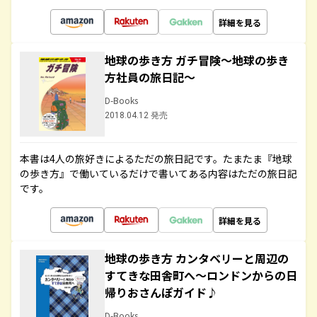
詳細を見る
地球の歩き方 ガチ冒険～地球の歩き
方社員の旅日記～
D-Books
2018.04.12 発売
本書は4人の旅好きによるただの旅日記です。たまたま『地球
の歩き方』で働いているだけで書いてある内容はただの旅日記
です。
詳細を見る
地球の歩き方 カンタベリーと周辺の
すてきな田舎町へ～ロンドンからの日
帰りおさんぽガイド♪
D-Books