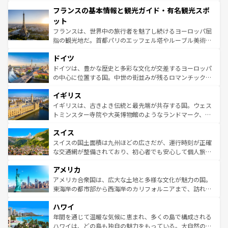
できる。朝目覚めてから夜眠るまで、すべての瞬間を楽し
と文化が詰まったヨーロッパ屈指の旅行先だ。多様な地域
フランスの基本情報と観光ガイド・有名観光スポ
ませてくれるイタリアで、忘れられない旅をしてみよう！
文化が根付くこの国では、情熱的なフラメンコ、熱気あふ
なお、新着のイタリア情報は
コンテンツ一覧
を参照してほ
れる闘牛、そして美味しいタパスが生活の一部となってい
ット
しい。
る。首都マドリードの洗練された雰囲気や、バルセロナの
フランスは、世界中の旅行者を魅了し続けるヨーロッパ屈
アートに溢れた街角から、地方では古代ローマ遺跡や中世
指の観光地だ。首都パリのエッフェル塔やルーブル美術館
の城塞都市、穏やかなビーチリゾートまで多彩な表情を見
といった象徴的なスポットから、田舎町の古風な美しさま
せる。地方によって風土や気候が異なるスペインはその個
ドイツ
で、幅広い魅力が詰まっている。華麗な宮殿、歴史的な大
性で訪れる人を魅了する。 なお、新着のスペイン情報は
コ
聖堂、美しいビーチ、そして豊かな自然が、訪れる者を心
ドイツは、豊かな歴史と多彩な文化が交差するヨーロッパ
ンテンツ一覧
を参照してほしい。
から魅了する。また、フランスは美食の国としても知ら
の中心に位置する国。中世の街並みが残るロマンチック街
れ、フランス料理はユネスコ無形文化遺産にも登録されて
道から、未来を先取りするようなモダンな都市まで多様な
イギリス
いる。シャンパンの発祥地であるランス、プロヴァンスの
顔を持つこの国は、どこを歩いても飽きることがない。ベ
香り高いラベンダー畑など、多彩な楽しみ方が可能だ。さ
ルリンの文化的活気、バイエルン州のアルプスの絶景、そ
イギリスは、古きよき伝統と最先端が共存する国。ウェス
らに、パリ以外の地域にも魅力が溢れており、どの街角に
してライン川沿いのワイン畑といった風景は必見。ビール
トミンスター寺院や大英博物館のようなランドマーク、歴
も豊かな歴史と文化が息づいている。パリ以外の個性あふ
とソーセージを味わいながら地元の人と過ごす楽しい時間
史ある大学都市、美しい丘陵地帯や牧歌的な風景など、エ
れる地方に足を運ぶとそれぞれで全く異なる文化を体験で
スイス
は、お酒好きな人にはぜひ体験してほしい。 なお、新着の
リアごとに異なる魅力がある。また、優雅なアフタヌーン
きるだろう。 なお、新着のフランス情報は
コンテンツ一覧
ドイツ情報は
コンテンツ一覧
を参照してほしい。
ティー、ビール好きにはたまらない英国パブ、サッカー観
スイスの国土面積は九州ほどの広さだが、運行時刻が正確
を参照してほしい。
戦など、本場だからこそできる体験も豊富。イギリスを旅
な交通網が整備されており、初心者でも安心して個人旅行
して楽しみつくそう。 なお、新着のイギリス情報は
コンテ
を楽しめる。日本同様に時刻表どおりの旅が可能だ。中世
アメリカ
ンツ一覧
を参照してほしい。
の建物がそのまま残る町や、スイスならではのユニークな
博物館もあり、アルプス観光だけでなく町歩きも満喫する
アメリカ合衆国は、広大な土地と多様な文化が魅力の国。
ことができる。国民の所得が高いため物価も高いが、旅行
東海岸の都市部から西海岸のカリフォルニアまで、訪れる
者向けの交通パス提供のサービスもあり、うまく活用すれ
場所ごとに異なる風景と体験が待っている。ニューヨーク
ハワイ
ば市内交通費無料で観光を楽しむこともできる。 なお、新
のような巨大都市は、観光、ショッピング、エンターテイ
着のスイス情報は
コンテンツ一覧
を参照してほしい。
ンメントが詰まった刺激的なスポットだ。一方、アメリカ
年間を通じて温暖な気候に恵まれ、多くの島で構成される
西部には大自然が広がり、グランドキャニオンやイエロー
ハワイは、どの島も独自の魅力をもっている。大自然の神