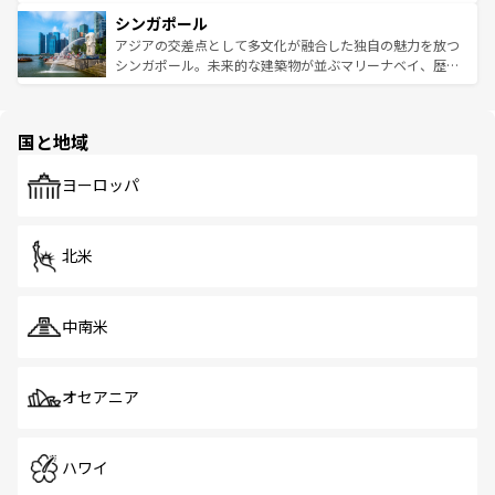
るはずだ。 なお、新着のベトナム情報は
コンテンツ一覧
を
は世界的に有名で、屋台から高級レストランまで味覚を刺
的なアートスポット、そして歴史と現代が融合した町並
参照してほしい。
シンガポール
激する。気候は一年中温暖で、どの季節にも異なる楽しみ
み、どこを訪れても感動するはず。観光スポットが密集し
が待っている。親しみやすいタイの人々、仏教を中心とし
ており、効率よく見どころを回れるのも魅力。息をのむよ
アジアの交差点として多文化が融合した独自の魅力を放つ
た文化、そして多様な観光資源が、訪れる旅人を魅了し続
うな絶景から文化的な体験まで、香港を存分に楽しみ尽く
シンガポール。未来的な建築物が並ぶマリーナベイ、歴史
ける。 なお、新着のタイ情報は
コンテンツ一覧
を参照して
そう。 なお、新着の香港情報は
コンテンツ一覧
を参照して
と伝統を感じられるエスニックタウン、多数の緑豊かな公
ほしい。
ほしい。
園や自然保護区など、自然が調和した近代的な景観と文化
の多様性あふれるカラフルな町は、どこを歩いても新しい
国と地域
発見がある。さらに、治安のよさや充実した公共交通機関
も、旅行者にとっては魅力的なポイント。グルメも豊富
で、ホーカーズは地元の風情を楽しめる外せないスポット
ヨーロッパ
だ。訪れる人を飽きさせないシンガポールで、多様な魅力
を体感しよう。 なお、新着のシンガポール情報は
コンテン
ツ一覧
を参照してほしい。
北米
中南米
オセアニア
ハワイ