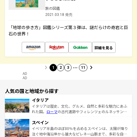
旅の図鑑
2021.03.18 発売
「地球の歩き方」図鑑シリーズ第３弾は、謎だらけの奇岩と巨
石の世界！
詳細を見る
…
1
2
3
11
AD
AD
人気の国と地域から探す
イタリア
イタリアは歴史、文化、グルメ、自然と多彩な魅力にあふ
れた国。
ローマ
の古代遺跡やフィレンツェのルネッサンス
美術、ヴェネツィアの運河など、歴史あるスポットはもち
スペイン
ろん、トスカーナの美しい田園風景やアマルフィ海岸の絶
景など、自然景観も見逃せない。観光の合間には、本場の
イベリア半島のほぼ80％を占めるスペインは、太陽が降り
ピザやパスタなど、絶品のイタリア料理を堪能することも
注ぐ地中海沿岸から雄大なピレネー山脈まで、多彩な自然