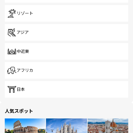
リゾート
アジア
中近東
アフリカ
日本
人気スポット