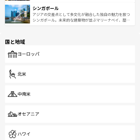
るはずだ。 なお、新着のベトナム情報は
コンテンツ一覧
を
は世界的に有名で、屋台から高級レストランまで味覚を刺
的なアートスポット、そして歴史と現代が融合した町並
参照してほしい。
シンガポール
激する。気候は一年中温暖で、どの季節にも異なる楽しみ
み、どこを訪れても感動するはず。観光スポットが密集し
が待っている。親しみやすいタイの人々、仏教を中心とし
ており、効率よく見どころを回れるのも魅力。息をのむよ
アジアの交差点として多文化が融合した独自の魅力を放つ
た文化、そして多様な観光資源が、訪れる旅人を魅了し続
うな絶景から文化的な体験まで、香港を存分に楽しみ尽く
シンガポール。未来的な建築物が並ぶマリーナベイ、歴史
ける。 なお、新着のタイ情報は
コンテンツ一覧
を参照して
そう。 なお、新着の香港情報は
コンテンツ一覧
を参照して
と伝統を感じられるエスニックタウン、多数の緑豊かな公
ほしい。
ほしい。
園や自然保護区など、自然が調和した近代的な景観と文化
の多様性あふれるカラフルな町は、どこを歩いても新しい
国と地域
発見がある。さらに、治安のよさや充実した公共交通機関
も、旅行者にとっては魅力的なポイント。グルメも豊富
で、ホーカーズは地元の風情を楽しめる外せないスポット
ヨーロッパ
だ。訪れる人を飽きさせないシンガポールで、多様な魅力
を体感しよう。 なお、新着のシンガポール情報は
コンテン
ツ一覧
を参照してほしい。
北米
中南米
オセアニア
ハワイ