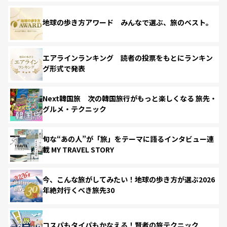
地球の歩き方アワード みんなで選ぶ、旅のベスト。
エアラインランキング 読者の投票をもとにランキン
グ形式で発表
Next韓国旅 次の韓国旅行がもっと楽しくなる 旅先・
グルメ・テクニック
旬な“あの人”が「旅」をテーマに語るインタビュー連
載 MY TRAVEL STORY
今、こんな旅がしてみたい！地球の歩き方が選ぶ2026
年絶対行くべき旅先30
コスパもタイパもかなえる！賢者の旅テクニック