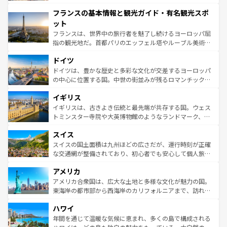
できる。朝目覚めてから夜眠るまで、すべての瞬間を楽し
と文化が詰まったヨーロッパ屈指の旅行先だ。多様な地域
フランスの基本情報と観光ガイド・有名観光スポ
ませてくれるイタリアで、忘れられない旅をしてみよう！
文化が根付くこの国では、情熱的なフラメンコ、熱気あふ
なお、新着のイタリア情報は
コンテンツ一覧
を参照してほ
れる闘牛、そして美味しいタパスが生活の一部となってい
ット
しい。
る。首都マドリードの洗練された雰囲気や、バルセロナの
フランスは、世界中の旅行者を魅了し続けるヨーロッパ屈
アートに溢れた街角から、地方では古代ローマ遺跡や中世
指の観光地だ。首都パリのエッフェル塔やルーブル美術館
の城塞都市、穏やかなビーチリゾートまで多彩な表情を見
といった象徴的なスポットから、田舎町の古風な美しさま
せる。地方によって風土や気候が異なるスペインはその個
ドイツ
で、幅広い魅力が詰まっている。華麗な宮殿、歴史的な大
性で訪れる人を魅了する。 なお、新着のスペイン情報は
コ
聖堂、美しいビーチ、そして豊かな自然が、訪れる者を心
ドイツは、豊かな歴史と多彩な文化が交差するヨーロッパ
ンテンツ一覧
を参照してほしい。
から魅了する。また、フランスは美食の国としても知ら
の中心に位置する国。中世の街並みが残るロマンチック街
れ、フランス料理はユネスコ無形文化遺産にも登録されて
道から、未来を先取りするようなモダンな都市まで多様な
イギリス
いる。シャンパンの発祥地であるランス、プロヴァンスの
顔を持つこの国は、どこを歩いても飽きることがない。ベ
香り高いラベンダー畑など、多彩な楽しみ方が可能だ。さ
ルリンの文化的活気、バイエルン州のアルプスの絶景、そ
イギリスは、古きよき伝統と最先端が共存する国。ウェス
らに、パリ以外の地域にも魅力が溢れており、どの街角に
してライン川沿いのワイン畑といった風景は必見。ビール
トミンスター寺院や大英博物館のようなランドマーク、歴
も豊かな歴史と文化が息づいている。パリ以外の個性あふ
とソーセージを味わいながら地元の人と過ごす楽しい時間
史ある大学都市、美しい丘陵地帯や牧歌的な風景など、エ
れる地方に足を運ぶとそれぞれで全く異なる文化を体験で
スイス
は、お酒好きな人にはぜひ体験してほしい。 なお、新着の
リアごとに異なる魅力がある。また、優雅なアフタヌーン
きるだろう。 なお、新着のフランス情報は
コンテンツ一覧
ドイツ情報は
コンテンツ一覧
を参照してほしい。
ティー、ビール好きにはたまらない英国パブ、サッカー観
スイスの国土面積は九州ほどの広さだが、運行時刻が正確
を参照してほしい。
戦など、本場だからこそできる体験も豊富。イギリスを旅
な交通網が整備されており、初心者でも安心して個人旅行
して楽しみつくそう。 なお、新着のイギリス情報は
コンテ
を楽しめる。日本同様に時刻表どおりの旅が可能だ。中世
アメリカ
ンツ一覧
を参照してほしい。
の建物がそのまま残る町や、スイスならではのユニークな
博物館もあり、アルプス観光だけでなく町歩きも満喫する
アメリカ合衆国は、広大な土地と多様な文化が魅力の国。
ことができる。国民の所得が高いため物価も高いが、旅行
東海岸の都市部から西海岸のカリフォルニアまで、訪れる
者向けの交通パス提供のサービスもあり、うまく活用すれ
場所ごとに異なる風景と体験が待っている。ニューヨーク
ハワイ
ば市内交通費無料で観光を楽しむこともできる。 なお、新
のような巨大都市は、観光、ショッピング、エンターテイ
着のスイス情報は
コンテンツ一覧
を参照してほしい。
ンメントが詰まった刺激的なスポットだ。一方、アメリカ
年間を通じて温暖な気候に恵まれ、多くの島で構成される
西部には大自然が広がり、グランドキャニオンやイエロー