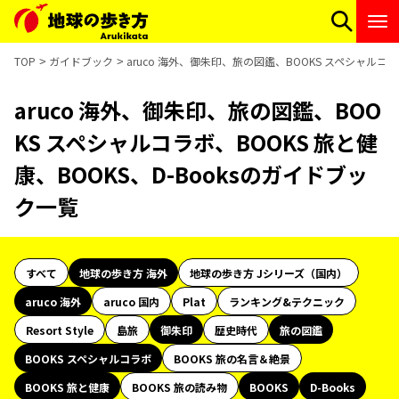
TOP
ガイドブック
aruco 海外、御朱印、旅の図鑑、BOOKS スペシャルコラ
aruco 海外、御朱印、旅の図鑑、BOO
KS スペシャルコラボ、BOOKS 旅と健
康、BOOKS、D-Booksのガイドブッ
ク一覧
すべて
地球の歩き方 海外
地球の歩き方 Jシリーズ（国内）
aruco 海外
aruco 国内
Plat
ランキング&テクニック
Resort Style
島旅
御朱印
歴史時代
旅の図鑑
BOOKS スペシャルコラボ
BOOKS 旅の名言＆絶景
BOOKS 旅と健康
BOOKS 旅の読み物
BOOKS
D-Books