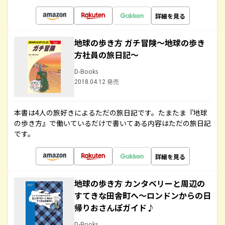
詳細を見る
地球の歩き方 ガチ冒険～地球の歩き
方社員の旅日記～
D-Books
2018.04.12 発売
本書は4人の旅好きによるただの旅日記です。たまたま『地球
の歩き方』で働いているだけで書いてある内容はただの旅日記
です。
詳細を見る
地球の歩き方 カンタベリーと周辺の
すてきな田舎町へ～ロンドンからの日
帰りおさんぽガイド♪
D-Books