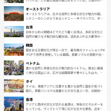
ハワイは、どの島も独自の魅力をもっている。大自然の神
ストーン国立公園といった絶景が堪能できる。さらに、南
秘を感じたいなら、火山が生み出した壮大な景観を誇るハ
オーストラリア
部のニューオーリンズでは、音楽と美食が融合した独特の
ワイ島は見逃せない。また、定番の観光地といえばオアフ
文化が魅力。旅行者はアメリカの各地域で異なる魅力を楽
島だが、静かな自然を求めるならマウイ島やカウアイ島が
オーストラリアは、壮大な自然と多様な文化が魅力の国。
しみながら、その多様性と豊かな歴史を感じることができ
おすすめ。エメラルドグリーンに輝く海をはじめ、豊かな
シドニーのシンボルであるシドニー・オペラハウス、オー
るだろう。車でのロードトリップや列車の旅も、アメリカ
文化や歴史が息づいている。「アロハスピリット」と呼ば
ストラリア東海岸北部に広がる大サンゴ礁地帯グレートバ
ならではの贅沢な旅のスタイルだ。 なお、新着のアメリカ
台湾
れるおもてなしの心で訪れる人々を迎えてくれるハワイの
リアリーフや大陸中央部にそびえるウルル（エアーズロッ
情報は
コンテンツ一覧
を参照してほしい。
人々、おいしいローカルフードやハワイアンミュージッ
ク）、タスマニアの美しい原生林やケアンズの熱帯雨林な
日本から約４時間ほどでたどり着く台湾は、多彩な文化と
ク、伝統的なフラダンスなど、すべてがハワイの魅力を彩
ど、見どころがたくさん。また、カフェやワイン、オージ
自然が織りなす魅力的な観光地。活気あふれる大都市の台
っている。訪れるたびに新しい発見と感動が待っているハ
ービーフなどの食文化も豊かで、美味しいものであふれて
北やノスタルジックな町並みが人気な九份（ジォウフェ
ワイを、存分に味わってほしい。 なお、新着のハワイ情報
韓国
いる。アクティビティも充実しており、サーフィンやダイ
ン）、静ひつな山岳地帯である台湾東部など、都市の喧騒
は
コンテンツ一覧
を参照してほしい。
ビング、ハイキングなど、アウトドア好きにはたまらな
と山間の静けさが共存しており、訪れる人に新しい発見と
歴史ある王朝文化が残る一方で、最先端のファッションやK
い。オーストラリアの多彩な魅力を存分に味わいつくそ
驚きをもたらしてくれる。また、奥深い台湾の食文化も魅
-POPで世界を席巻している韓国。首都ソウルの宮殿や伝統
う。 なお、新着のオーストラリア情報は
コンテンツ一覧
を
力で、夜市などの屋台グルメから高級料理、ヘルシーで美
家屋が並ぶエリアでは韓国の歴史と文化に浸ることがで
参照してほしい。
ベトナム
容にもいいと評判のスイーツなど、バラエティ豊かな料理
き、地方に足を延ばせば四季折々の自然美を楽しむことが
が味わえる。 なお、新着の台湾情報は
コンテンツ一覧
を参
できる。そして、キムチや焼肉、絶品のストリートフード
豊かな自然と多様な文化が魅力的なベトナム。南北に細長
照してほしい。
まで、さまざまな韓国料理が待っている。夜には、韓国な
く伸びる国土には、広大な田園風景や青々とした山々、世
らではのナイトライフも堪能できる。あたたかいホスピタ
界遺産に登録された壮大な自然景観が点在し、都市部では
タイ
リティに包まれながら、韓国の多彩な魅力を心ゆくまで味
急速な発展と共に伝統が息づく。ハノイの古い町並みやホ
わってみてほしい。 なお、新着の韓国情報は
コンテンツ一
ーチミン市のフランス統治時代の建物も、独特の雰囲気を
タイは、東南アジアに位置する豊かな自然と歴史が息づく
覧
を参照してほしい。
醸し出している。また、バラエティの豊かさとおいしさで
国だ。首都バンコクは高層ビルが立ち並ぶ一方、伝統的な
世界中の食通を魅了してやまないベトナム料理も魅力のひ
寺院や市場がいたるところに点在し、古きよき文化と現代
香港
とつ。フォーやバインミー、ベトナムコーヒーなどは、ぜ
の活気が交差している。北部ではチェンマイなどの山岳地
ひ現地で味わいたい。どの地域を訪れてもあたたかい人々
帯で自然と触れ合い、南部ではプーケットやクラビの美し
アジアと西洋の文化が交わる香港は、特有のエネルギーを
が旅行者を迎えてくれるので、きっと忘れられない旅にな
いビーチでリゾート気分を楽しむことができる。タイ料理
もっている。ヴィクトリア湾に広がる壮大な景色、近未来