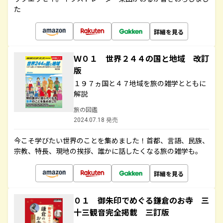
た
詳細を見る
Ｗ０１ 世界２４４の国と地域 改訂
版
１９７ヵ国と４７地域を旅の雑学とともに
解説
旅の図鑑
2024.07.18 発売
今こそ学びたい世界のことを集めました！首都、言語、民族、
宗教、特長、現地の挨拶、誰かに話したくなる旅の雑学も。
詳細を見る
０１ 御朱印でめぐる鎌倉のお寺 三
十三観音完全掲載 三訂版