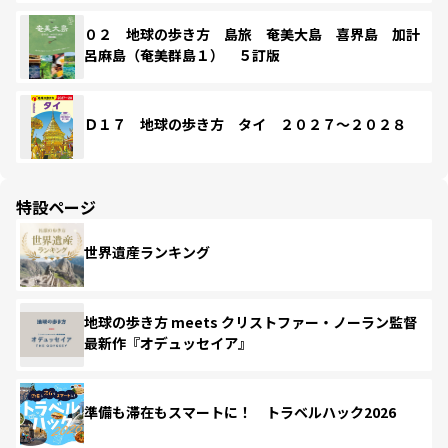
０２ 地球の歩き方 島旅 奄美大島 喜界島 加計
呂麻島（奄美群島１） ５訂版
Ｄ１７ 地球の歩き方 タイ ２０２７～２０２８
特設ページ
世界遺産ランキング
地球の歩き方 meets クリストファー・ノーラン監督
最新作『オデュッセイア』
準備も滞在もスマートに！ トラベルハック2026