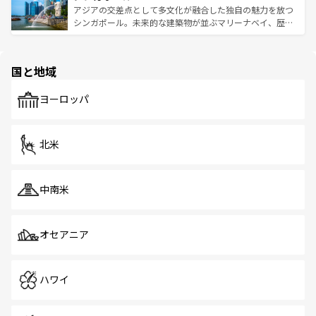
が待っている。親しみやすいタイの人々、仏教を中心とし
ており、効率よく見どころを回れるのも魅力。息をのむよ
アジアの交差点として多文化が融合した独自の魅力を放つ
た文化、そして多様な観光資源が、訪れる旅人を魅了し続
うな絶景から文化的な体験まで、香港を存分に楽しみ尽く
シンガポール。未来的な建築物が並ぶマリーナベイ、歴史
ける。 なお、新着のタイ情報は
コンテンツ一覧
を参照して
そう。 なお、新着の香港情報は
コンテンツ一覧
を参照して
と伝統を感じられるエスニックタウン、多数の緑豊かな公
ほしい。
ほしい。
園や自然保護区など、自然が調和した近代的な景観と文化
の多様性あふれるカラフルな町は、どこを歩いても新しい
国と地域
発見がある。さらに、治安のよさや充実した公共交通機関
も、旅行者にとっては魅力的なポイント。グルメも豊富
で、ホーカーズは地元の風情を楽しめる外せないスポット
ヨーロッパ
だ。訪れる人を飽きさせないシンガポールで、多様な魅力
を体感しよう。 なお、新着のシンガポール情報は
コンテン
ツ一覧
を参照してほしい。
北米
中南米
オセアニア
ハワイ