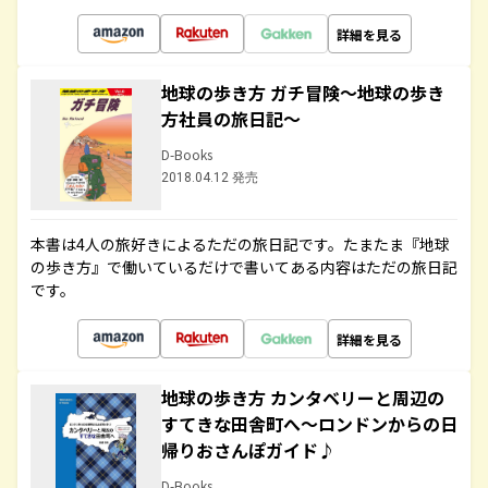
詳細を見る
地球の歩き方 ガチ冒険～地球の歩き
方社員の旅日記～
D-Books
2018.04.12 発売
本書は4人の旅好きによるただの旅日記です。たまたま『地球
の歩き方』で働いているだけで書いてある内容はただの旅日記
です。
詳細を見る
地球の歩き方 カンタベリーと周辺の
すてきな田舎町へ～ロンドンからの日
帰りおさんぽガイド♪
D-Books