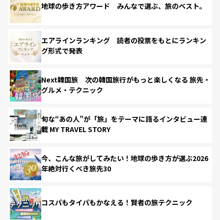
地球の歩き方アワード みんなで選ぶ、旅のベスト。
エアラインランキング 読者の投票をもとにランキン
グ形式で発表
Next韓国旅 次の韓国旅行がもっと楽しくなる 旅先・
グルメ・テクニック
旬な“あの人”が「旅」をテーマに語るインタビュー連
載 MY TRAVEL STORY
今、こんな旅がしてみたい！地球の歩き方が選ぶ2026
年絶対行くべき旅先30
コスパもタイパもかなえる！賢者の旅テクニック