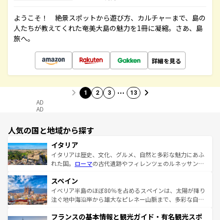
ようこそ！ 絶景スポットから遊び方、カルチャーまで、島の
人たちが教えてくれた奄美大島の魅力を1冊に凝縮。さあ、島
旅へ。
詳細を見る
…
1
2
3
13
AD
AD
人気の国と地域から探す
イタリア
イタリアは歴史、文化、グルメ、自然と多彩な魅力にあふ
れた国。
ローマ
の古代遺跡やフィレンツェのルネッサンス
美術、ヴェネツィアの運河など、歴史あるスポットはもち
スペイン
ろん、トスカーナの美しい田園風景やアマルフィ海岸の絶
景など、自然景観も見逃せない。観光の合間には、本場の
イベリア半島のほぼ80％を占めるスペインは、太陽が降り
ピザやパスタなど、絶品のイタリア料理を堪能することも
注ぐ地中海沿岸から雄大なピレネー山脈まで、多彩な自然
できる。朝目覚めてから夜眠るまで、すべての瞬間を楽し
と文化が詰まったヨーロッパ屈指の旅行先だ。多様な地域
フランスの基本情報と観光ガイド・有名観光スポ
ませてくれるイタリアで、忘れられない旅をしてみよう！
文化が根付くこの国では、情熱的なフラメンコ、熱気あふ