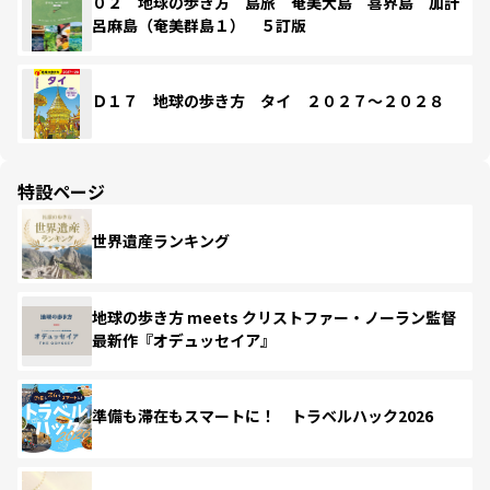
０２ 地球の歩き方 島旅 奄美大島 喜界島 加計
呂麻島（奄美群島１） ５訂版
Ｄ１７ 地球の歩き方 タイ ２０２７～２０２８
特設ページ
世界遺産ランキング
地球の歩き方 meets クリストファー・ノーラン監督
最新作『オデュッセイア』
準備も滞在もスマートに！ トラベルハック2026