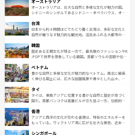
オーストラリア
部のニューオーリンズでは、音楽と美食が融合した独特の
ワイ島は見逃せない。また、定番の観光地といえばオアフ
文化が魅力。旅行者はアメリカの各地域で異なる魅力を楽
島だが、静かな自然を求めるならマウイ島やカウアイ島が
オーストラリアは、壮大な自然と多様な文化が魅力の国。
しみながら、その多様性と豊かな歴史を感じることができ
おすすめ。エメラルドグリーンに輝く海をはじめ、豊かな
シドニーのシンボルであるシドニー・オペラハウス、オー
るだろう。車でのロードトリップや列車の旅も、アメリカ
文化や歴史が息づいている。「アロハスピリット」と呼ば
ストラリア東海岸北部に広がる大サンゴ礁地帯グレートバ
ならではの贅沢な旅のスタイルだ。 なお、新着のアメリカ
台湾
れるおもてなしの心で訪れる人々を迎えてくれるハワイの
リアリーフや大陸中央部にそびえるウルル（エアーズロッ
情報は
コンテンツ一覧
を参照してほしい。
人々、おいしいローカルフードやハワイアンミュージッ
ク）、タスマニアの美しい原生林やケアンズの熱帯雨林な
日本から約４時間ほどでたどり着く台湾は、多彩な文化と
ク、伝統的なフラダンスなど、すべてがハワイの魅力を彩
ど、見どころがたくさん。また、カフェやワイン、オージ
自然が織りなす魅力的な観光地。活気あふれる大都市の台
っている。訪れるたびに新しい発見と感動が待っているハ
ービーフなどの食文化も豊かで、美味しいものであふれて
北やノスタルジックな町並みが人気な九份（ジォウフェ
ワイを、存分に味わってほしい。 なお、新着のハワイ情報
韓国
いる。アクティビティも充実しており、サーフィンやダイ
ン）、静ひつな山岳地帯である台湾東部など、都市の喧騒
は
コンテンツ一覧
を参照してほしい。
ビング、ハイキングなど、アウトドア好きにはたまらな
と山間の静けさが共存しており、訪れる人に新しい発見と
歴史ある王朝文化が残る一方で、最先端のファッションやK
い。オーストラリアの多彩な魅力を存分に味わいつくそ
驚きをもたらしてくれる。また、奥深い台湾の食文化も魅
-POPで世界を席巻している韓国。首都ソウルの宮殿や伝統
う。 なお、新着のオーストラリア情報は
コンテンツ一覧
を
力で、夜市などの屋台グルメから高級料理、ヘルシーで美
家屋が並ぶエリアでは韓国の歴史と文化に浸ることがで
参照してほしい。
ベトナム
容にもいいと評判のスイーツなど、バラエティ豊かな料理
き、地方に足を延ばせば四季折々の自然美を楽しむことが
が味わえる。 なお、新着の台湾情報は
コンテンツ一覧
を参
できる。そして、キムチや焼肉、絶品のストリートフード
豊かな自然と多様な文化が魅力的なベトナム。南北に細長
照してほしい。
まで、さまざまな韓国料理が待っている。夜には、韓国な
く伸びる国土には、広大な田園風景や青々とした山々、世
らではのナイトライフも堪能できる。あたたかいホスピタ
界遺産に登録された壮大な自然景観が点在し、都市部では
タイ
リティに包まれながら、韓国の多彩な魅力を心ゆくまで味
急速な発展と共に伝統が息づく。ハノイの古い町並みやホ
わってみてほしい。 なお、新着の韓国情報は
コンテンツ一
ーチミン市のフランス統治時代の建物も、独特の雰囲気を
タイは、東南アジアに位置する豊かな自然と歴史が息づく
覧
を参照してほしい。
醸し出している。また、バラエティの豊かさとおいしさで
国だ。首都バンコクは高層ビルが立ち並ぶ一方、伝統的な
世界中の食通を魅了してやまないベトナム料理も魅力のひ
寺院や市場がいたるところに点在し、古きよき文化と現代
香港
とつ。フォーやバインミー、ベトナムコーヒーなどは、ぜ
の活気が交差している。北部ではチェンマイなどの山岳地
ひ現地で味わいたい。どの地域を訪れてもあたたかい人々
帯で自然と触れ合い、南部ではプーケットやクラビの美し
アジアと西洋の文化が交わる香港は、特有のエネルギーを
が旅行者を迎えてくれるので、きっと忘れられない旅にな
いビーチでリゾート気分を楽しむことができる。タイ料理
もっている。ヴィクトリア湾に広がる壮大な景色、近未来
るはずだ。 なお、新着のベトナム情報は
コンテンツ一覧
を
は世界的に有名で、屋台から高級レストランまで味覚を刺
的なアートスポット、そして歴史と現代が融合した町並
参照してほしい。
シンガポール
激する。気候は一年中温暖で、どの季節にも異なる楽しみ
み、どこを訪れても感動するはず。観光スポットが密集し