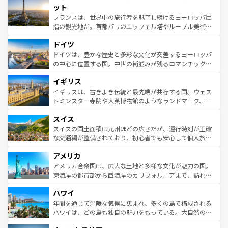
なお、新着のイタリア情報は
コンテンツ一覧
を参照してほ
れる闘牛、そして美味しいタパスが生活の一部となってい
ット
しい。
る。首都マドリードの洗練された雰囲気や、バルセロナの
フランスは、世界中の旅行者を魅了し続けるヨーロッパ屈
アートに溢れた街角から、地方では古代ローマ遺跡や中世
指の観光地だ。首都パリのエッフェル塔やルーブル美術館
の城塞都市、穏やかなビーチリゾートまで多彩な表情を見
といった象徴的なスポットから、田舎町の古風な美しさま
せる。地方によって風土や気候が異なるスペインはその個
ドイツ
で、幅広い魅力が詰まっている。華麗な宮殿、歴史的な大
性で訪れる人を魅了する。 なお、新着のスペイン情報は
コ
聖堂、美しいビーチ、そして豊かな自然が、訪れる者を心
ドイツは、豊かな歴史と多彩な文化が交差するヨーロッパ
ンテンツ一覧
を参照してほしい。
から魅了する。また、フランスは美食の国としても知ら
の中心に位置する国。中世の街並みが残るロマンチック街
れ、フランス料理はユネスコ無形文化遺産にも登録されて
道から、未来を先取りするようなモダンな都市まで多様な
イギリス
いる。シャンパンの発祥地であるランス、プロヴァンスの
顔を持つこの国は、どこを歩いても飽きることがない。ベ
香り高いラベンダー畑など、多彩な楽しみ方が可能だ。さ
ルリンの文化的活気、バイエルン州のアルプスの絶景、そ
イギリスは、古きよき伝統と最先端が共存する国。ウェス
らに、パリ以外の地域にも魅力が溢れており、どの街角に
してライン川沿いのワイン畑といった風景は必見。ビール
トミンスター寺院や大英博物館のようなランドマーク、歴
も豊かな歴史と文化が息づいている。パリ以外の個性あふ
とソーセージを味わいながら地元の人と過ごす楽しい時間
史ある大学都市、美しい丘陵地帯や牧歌的な風景など、エ
れる地方に足を運ぶとそれぞれで全く異なる文化を体験で
スイス
は、お酒好きな人にはぜひ体験してほしい。 なお、新着の
リアごとに異なる魅力がある。また、優雅なアフタヌーン
きるだろう。 なお、新着のフランス情報は
コンテンツ一覧
ドイツ情報は
コンテンツ一覧
を参照してほしい。
ティー、ビール好きにはたまらない英国パブ、サッカー観
スイスの国土面積は九州ほどの広さだが、運行時刻が正確
を参照してほしい。
戦など、本場だからこそできる体験も豊富。イギリスを旅
な交通網が整備されており、初心者でも安心して個人旅行
して楽しみつくそう。 なお、新着のイギリス情報は
コンテ
を楽しめる。日本同様に時刻表どおりの旅が可能だ。中世
アメリカ
ンツ一覧
を参照してほしい。
の建物がそのまま残る町や、スイスならではのユニークな
博物館もあり、アルプス観光だけでなく町歩きも満喫する
アメリカ合衆国は、広大な土地と多様な文化が魅力の国。
ことができる。国民の所得が高いため物価も高いが、旅行
東海岸の都市部から西海岸のカリフォルニアまで、訪れる
者向けの交通パス提供のサービスもあり、うまく活用すれ
場所ごとに異なる風景と体験が待っている。ニューヨーク
ハワイ
ば市内交通費無料で観光を楽しむこともできる。 なお、新
のような巨大都市は、観光、ショッピング、エンターテイ
着のスイス情報は
コンテンツ一覧
を参照してほしい。
ンメントが詰まった刺激的なスポットだ。一方、アメリカ
年間を通じて温暖な気候に恵まれ、多くの島で構成される
西部には大自然が広がり、グランドキャニオンやイエロー
ハワイは、どの島も独自の魅力をもっている。大自然の神
ストーン国立公園といった絶景が堪能できる。さらに、南
秘を感じたいなら、火山が生み出した壮大な景観を誇るハ