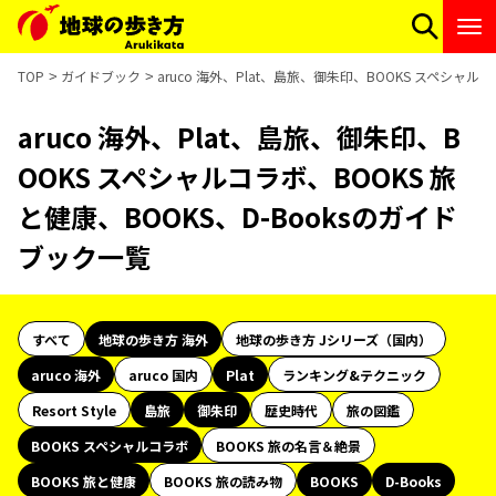
TOP
ガイドブック
aruco 海外、Plat、島旅、御朱印、BOOKS スペシャル
aruco 海外、Plat、島旅、御朱印、B
OOKS スペシャルコラボ、BOOKS 旅
と健康、BOOKS、D-Booksのガイド
ブック一覧
すべて
地球の歩き方 海外
地球の歩き方 Jシリーズ（国内）
aruco 海外
aruco 国内
Plat
ランキング&テクニック
Resort Style
島旅
御朱印
歴史時代
旅の図鑑
BOOKS スペシャルコラボ
BOOKS 旅の名言＆絶景
BOOKS 旅と健康
BOOKS 旅の読み物
BOOKS
D-Books