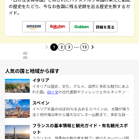
の歴史をたどり、今なお各国に残る史跡を巡る歴史を旅するガ
イド。
詳細を見る
…
1
2
3
13
AD
AD
人気の国と地域から探す
イタリア
イタリアは歴史、文化、グルメ、自然と多彩な魅力にあふ
れた国。
ローマ
の古代遺跡やフィレンツェのルネッサンス
美術、ヴェネツィアの運河など、歴史あるスポットはもち
スペイン
ろん、トスカーナの美しい田園風景やアマルフィ海岸の絶
景など、自然景観も見逃せない。観光の合間には、本場の
イベリア半島のほぼ80％を占めるスペインは、太陽が降り
ピザやパスタなど、絶品のイタリア料理を堪能することも
注ぐ地中海沿岸から雄大なピレネー山脈まで、多彩な自然
できる。朝目覚めてから夜眠るまで、すべての瞬間を楽し
と文化が詰まったヨーロッパ屈指の旅行先だ。多様な地域
フランスの基本情報と観光ガイド・有名観光スポ
ませてくれるイタリアで、忘れられない旅をしてみよう！
文化が根付くこの国では、情熱的なフラメンコ、熱気あふ
なお、新着のイタリア情報は
コンテンツ一覧
を参照してほ
れる闘牛、そして美味しいタパスが生活の一部となってい
ット
しい。
る。首都マドリードの洗練された雰囲気や、バルセロナの
フランスは、世界中の旅行者を魅了し続けるヨーロッパ屈