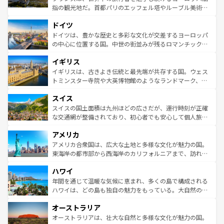
アートに溢れた街角から、地方では古代ローマ遺跡や中世
指の観光地だ。首都パリのエッフェル塔やルーブル美術館
の城塞都市、穏やかなビーチリゾートまで多彩な表情を見
といった象徴的なスポットから、田舎町の古風な美しさま
せる。地方によって風土や気候が異なるスペインはその個
ドイツ
で、幅広い魅力が詰まっている。華麗な宮殿、歴史的な大
性で訪れる人を魅了する。 なお、新着のスペイン情報は
コ
聖堂、美しいビーチ、そして豊かな自然が、訪れる者を心
ドイツは、豊かな歴史と多彩な文化が交差するヨーロッパ
ンテンツ一覧
を参照してほしい。
から魅了する。また、フランスは美食の国としても知ら
の中心に位置する国。中世の街並みが残るロマンチック街
れ、フランス料理はユネスコ無形文化遺産にも登録されて
道から、未来を先取りするようなモダンな都市まで多様な
イギリス
いる。シャンパンの発祥地であるランス、プロヴァンスの
顔を持つこの国は、どこを歩いても飽きることがない。ベ
香り高いラベンダー畑など、多彩な楽しみ方が可能だ。さ
ルリンの文化的活気、バイエルン州のアルプスの絶景、そ
イギリスは、古きよき伝統と最先端が共存する国。ウェス
らに、パリ以外の地域にも魅力が溢れており、どの街角に
してライン川沿いのワイン畑といった風景は必見。ビール
トミンスター寺院や大英博物館のようなランドマーク、歴
も豊かな歴史と文化が息づいている。パリ以外の個性あふ
とソーセージを味わいながら地元の人と過ごす楽しい時間
史ある大学都市、美しい丘陵地帯や牧歌的な風景など、エ
れる地方に足を運ぶとそれぞれで全く異なる文化を体験で
スイス
は、お酒好きな人にはぜひ体験してほしい。 なお、新着の
リアごとに異なる魅力がある。また、優雅なアフタヌーン
きるだろう。 なお、新着のフランス情報は
コンテンツ一覧
ドイツ情報は
コンテンツ一覧
を参照してほしい。
ティー、ビール好きにはたまらない英国パブ、サッカー観
スイスの国土面積は九州ほどの広さだが、運行時刻が正確
を参照してほしい。
戦など、本場だからこそできる体験も豊富。イギリスを旅
な交通網が整備されており、初心者でも安心して個人旅行
して楽しみつくそう。 なお、新着のイギリス情報は
コンテ
を楽しめる。日本同様に時刻表どおりの旅が可能だ。中世
アメリカ
ンツ一覧
を参照してほしい。
の建物がそのまま残る町や、スイスならではのユニークな
博物館もあり、アルプス観光だけでなく町歩きも満喫する
アメリカ合衆国は、広大な土地と多様な文化が魅力の国。
ことができる。国民の所得が高いため物価も高いが、旅行
東海岸の都市部から西海岸のカリフォルニアまで、訪れる
者向けの交通パス提供のサービスもあり、うまく活用すれ
場所ごとに異なる風景と体験が待っている。ニューヨーク
ハワイ
ば市内交通費無料で観光を楽しむこともできる。 なお、新
のような巨大都市は、観光、ショッピング、エンターテイ
着のスイス情報は
コンテンツ一覧
を参照してほしい。
ンメントが詰まった刺激的なスポットだ。一方、アメリカ
年間を通じて温暖な気候に恵まれ、多くの島で構成される
西部には大自然が広がり、グランドキャニオンやイエロー
ハワイは、どの島も独自の魅力をもっている。大自然の神
ストーン国立公園といった絶景が堪能できる。さらに、南
秘を感じたいなら、火山が生み出した壮大な景観を誇るハ
オーストラリア
部のニューオーリンズでは、音楽と美食が融合した独特の
ワイ島は見逃せない。また、定番の観光地といえばオアフ
文化が魅力。旅行者はアメリカの各地域で異なる魅力を楽
島だが、静かな自然を求めるならマウイ島やカウアイ島が
オーストラリアは、壮大な自然と多様な文化が魅力の国。