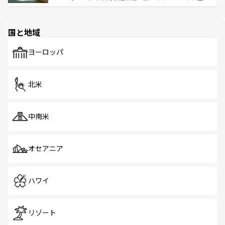
ける。 なお、新着のタイ情報は
コンテンツ一覧
を参照して
そう。 なお、新着の香港情報は
コンテンツ一覧
を参照して
と伝統を感じられるエスニックタウン、多数の緑豊かな公
ほしい。
ほしい。
園や自然保護区など、自然が調和した近代的な景観と文化
の多様性あふれるカラフルな町は、どこを歩いても新しい
国と地域
発見がある。さらに、治安のよさや充実した公共交通機関
も、旅行者にとっては魅力的なポイント。グルメも豊富
で、ホーカーズは地元の風情を楽しめる外せないスポット
ヨーロッパ
だ。訪れる人を飽きさせないシンガポールで、多様な魅力
を体感しよう。 なお、新着のシンガポール情報は
コンテン
ツ一覧
を参照してほしい。
北米
中南米
オセアニア
ハワイ
リゾート