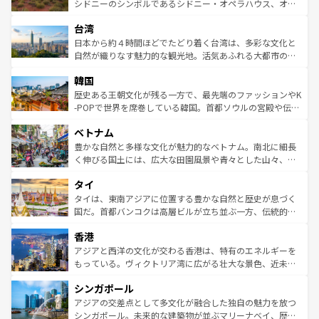
しみながら、その多様性と豊かな歴史を感じることができ
おすすめ。エメラルドグリーンに輝く海をはじめ、豊かな
シドニーのシンボルであるシドニー・オペラハウス、オー
るだろう。車でのロードトリップや列車の旅も、アメリカ
文化や歴史が息づいている。「アロハスピリット」と呼ば
ストラリア東海岸北部に広がる大サンゴ礁地帯グレートバ
ならではの贅沢な旅のスタイルだ。 なお、新着のアメリカ
台湾
れるおもてなしの心で訪れる人々を迎えてくれるハワイの
リアリーフや大陸中央部にそびえるウルル（エアーズロッ
情報は
コンテンツ一覧
を参照してほしい。
人々、おいしいローカルフードやハワイアンミュージッ
ク）、タスマニアの美しい原生林やケアンズの熱帯雨林な
日本から約４時間ほどでたどり着く台湾は、多彩な文化と
ク、伝統的なフラダンスなど、すべてがハワイの魅力を彩
ど、見どころがたくさん。また、カフェやワイン、オージ
自然が織りなす魅力的な観光地。活気あふれる大都市の台
っている。訪れるたびに新しい発見と感動が待っているハ
ービーフなどの食文化も豊かで、美味しいものであふれて
北やノスタルジックな町並みが人気な九份（ジォウフェ
ワイを、存分に味わってほしい。 なお、新着のハワイ情報
韓国
いる。アクティビティも充実しており、サーフィンやダイ
ン）、静ひつな山岳地帯である台湾東部など、都市の喧騒
は
コンテンツ一覧
を参照してほしい。
ビング、ハイキングなど、アウトドア好きにはたまらな
と山間の静けさが共存しており、訪れる人に新しい発見と
歴史ある王朝文化が残る一方で、最先端のファッションやK
い。オーストラリアの多彩な魅力を存分に味わいつくそ
驚きをもたらしてくれる。また、奥深い台湾の食文化も魅
-POPで世界を席巻している韓国。首都ソウルの宮殿や伝統
う。 なお、新着のオーストラリア情報は
コンテンツ一覧
を
力で、夜市などの屋台グルメから高級料理、ヘルシーで美
家屋が並ぶエリアでは韓国の歴史と文化に浸ることがで
参照してほしい。
ベトナム
容にもいいと評判のスイーツなど、バラエティ豊かな料理
き、地方に足を延ばせば四季折々の自然美を楽しむことが
が味わえる。 なお、新着の台湾情報は
コンテンツ一覧
を参
できる。そして、キムチや焼肉、絶品のストリートフード
豊かな自然と多様な文化が魅力的なベトナム。南北に細長
照してほしい。
まで、さまざまな韓国料理が待っている。夜には、韓国な
く伸びる国土には、広大な田園風景や青々とした山々、世
らではのナイトライフも堪能できる。あたたかいホスピタ
界遺産に登録された壮大な自然景観が点在し、都市部では
タイ
リティに包まれながら、韓国の多彩な魅力を心ゆくまで味
急速な発展と共に伝統が息づく。ハノイの古い町並みやホ
わってみてほしい。 なお、新着の韓国情報は
コンテンツ一
ーチミン市のフランス統治時代の建物も、独特の雰囲気を
タイは、東南アジアに位置する豊かな自然と歴史が息づく
覧
を参照してほしい。
醸し出している。また、バラエティの豊かさとおいしさで
国だ。首都バンコクは高層ビルが立ち並ぶ一方、伝統的な
世界中の食通を魅了してやまないベトナム料理も魅力のひ
寺院や市場がいたるところに点在し、古きよき文化と現代
香港
とつ。フォーやバインミー、ベトナムコーヒーなどは、ぜ
の活気が交差している。北部ではチェンマイなどの山岳地
ひ現地で味わいたい。どの地域を訪れてもあたたかい人々
帯で自然と触れ合い、南部ではプーケットやクラビの美し
アジアと西洋の文化が交わる香港は、特有のエネルギーを
が旅行者を迎えてくれるので、きっと忘れられない旅にな
いビーチでリゾート気分を楽しむことができる。タイ料理
もっている。ヴィクトリア湾に広がる壮大な景色、近未来
るはずだ。 なお、新着のベトナム情報は
コンテンツ一覧
を
は世界的に有名で、屋台から高級レストランまで味覚を刺
的なアートスポット、そして歴史と現代が融合した町並
参照してほしい。
シンガポール
激する。気候は一年中温暖で、どの季節にも異なる楽しみ
み、どこを訪れても感動するはず。観光スポットが密集し
が待っている。親しみやすいタイの人々、仏教を中心とし
ており、効率よく見どころを回れるのも魅力。息をのむよ
アジアの交差点として多文化が融合した独自の魅力を放つ
た文化、そして多様な観光資源が、訪れる旅人を魅了し続
うな絶景から文化的な体験まで、香港を存分に楽しみ尽く
シンガポール。未来的な建築物が並ぶマリーナベイ、歴史