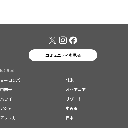
コミュニティを見る
国と地域
ヨーロッパ
北米
中南米
オセアニア
ハワイ
リゾート
アジア
中近東
アフリカ
日本