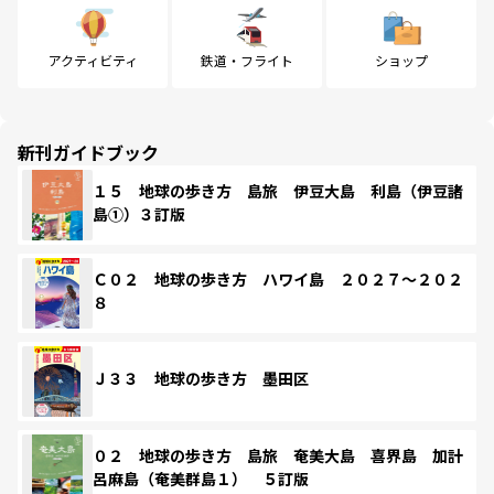
アクティビティ
鉄道・フライト
ショップ
新刊ガイドブック
１５ 地球の歩き方 島旅 伊豆大島 利島（伊豆諸
島①）３訂版
Ｃ０２ 地球の歩き方 ハワイ島 ２０２７～２０２
８
Ｊ３３ 地球の歩き方 墨田区
０２ 地球の歩き方 島旅 奄美大島 喜界島 加計
呂麻島（奄美群島１） ５訂版