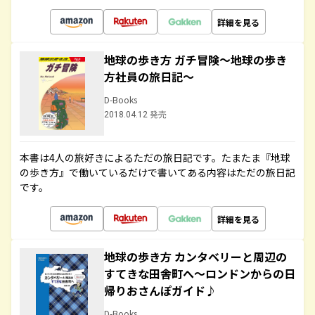
詳細を見る
地球の歩き方 ガチ冒険～地球の歩き
方社員の旅日記～
D-Books
2018.04.12 発売
本書は4人の旅好きによるただの旅日記です。たまたま『地球
の歩き方』で働いているだけで書いてある内容はただの旅日記
です。
詳細を見る
地球の歩き方 カンタベリーと周辺の
すてきな田舎町へ～ロンドンからの日
帰りおさんぽガイド♪
D-Books