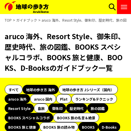
TOP
ガイドブック
aruco 海外、Resort Style、御朱印、歴史時代、旅の
aruco 海外、Resort Style、御朱印、
歴史時代、旅の図鑑、BOOKS スペシ
ャルコラボ、BOOKS 旅と健康、BOO
KS、D-Booksのガイドブック一覧
すべて
地球の歩き方 海外
地球の歩き方 Jシリーズ（国内）
aruco 海外
aruco 国内
Plat
ランキング&テクニック
Resort Style
島旅
御朱印
歴史時代
旅の図鑑
BOOKS スペシャルコラボ
BOOKS 旅の名言＆絶景
BOOKS 旅と健康
BOOKS 旅の読み物
BOOKS
D-Books