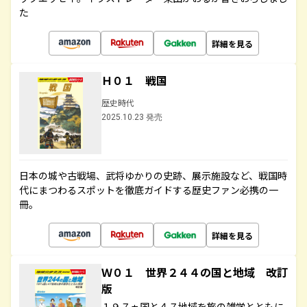
た
詳細を見る
Ｈ０１ 戦国
歴史時代
2025.10.23 発売
日本の城や古戦場、武将ゆかりの史跡、展示施設など、戦国時
代にまつわるスポットを徹底ガイドする歴史ファン必携の一
冊。
詳細を見る
Ｗ０１ 世界２４４の国と地域 改訂
版
１９７ヵ国と４７地域を旅の雑学とともに