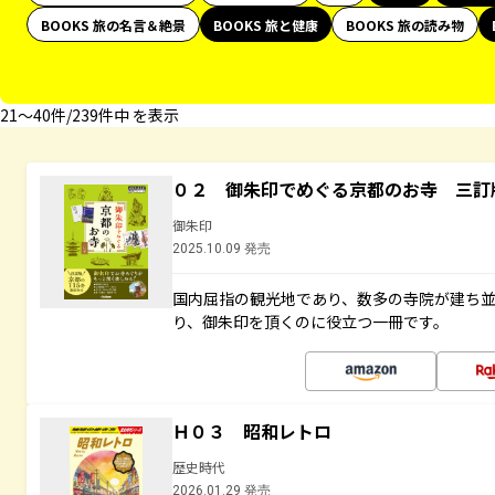
BOOKS 旅の名言＆絶景
BOOKS 旅と健康
BOOKS 旅の読み物
21〜40件/239件中 を表示
０２ 御朱印でめぐる京都のお寺 三訂
御朱印
2025.10.09 発売
国内屈指の観光地であり、数多の寺院が建ち
り、御朱印を頂くのに役立つ一冊です。
Ｈ０３ 昭和レトロ
歴史時代
2026.01.29 発売