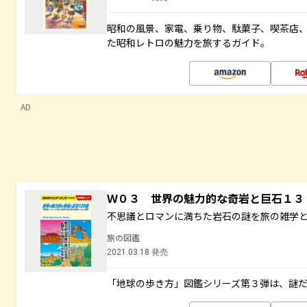
昭和の風景、家電、乗り物、駄菓子、喫茶店
た昭和レトロの魅力を旅するガイド。
AD
Ｗ０３ 世界の魅力的な奇岩と巨石１
不思議とロマンに満ちた岩石の謎を旅の雑学
旅の図鑑
2021.03.18 発売
「地球の歩き方」図鑑シリーズ第３弾は、謎