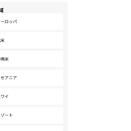
域
ヨーロッパ
北米
中南米
オセアニア
ハワイ
リゾート