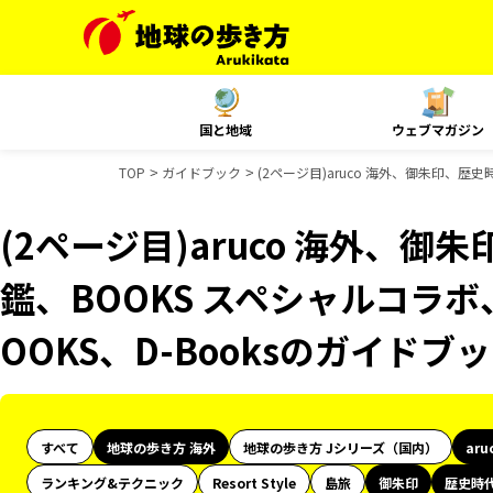
国と地域
ウェブマガジン
TOP
ガイドブック
(2ページ目)aruco 海外、御朱印、歴
(2ページ目)aruco 海外、
鑑、BOOKS スペシャルコラボ
OOKS、D-Booksのガイドブ
すべて
地球の歩き方 海外
地球の歩き方 Jシリーズ（国内）
aru
ランキング&テクニック
Resort Style
島旅
御朱印
歴史時