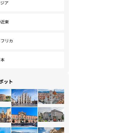
アジア
中近東
アフリカ
日本
ポット