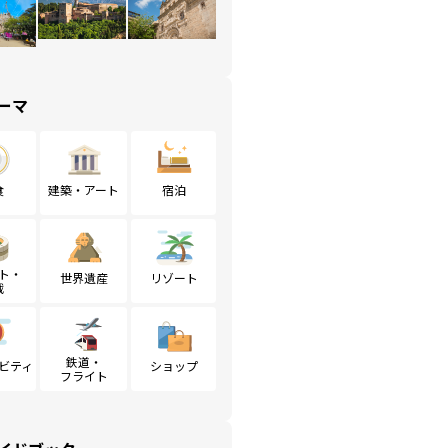
ーマ
食
建築・アート
宿泊
ト・
世界遺産
リゾート
戦
鉄道・
ビティ
ショップ
フライト