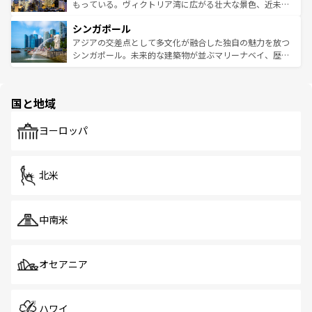
が旅行者を迎えてくれるので、きっと忘れられない旅にな
いビーチでリゾート気分を楽しむことができる。タイ料理
もっている。ヴィクトリア湾に広がる壮大な景色、近未来
るはずだ。 なお、新着のベトナム情報は
コンテンツ一覧
を
は世界的に有名で、屋台から高級レストランまで味覚を刺
的なアートスポット、そして歴史と現代が融合した町並
参照してほしい。
シンガポール
激する。気候は一年中温暖で、どの季節にも異なる楽しみ
み、どこを訪れても感動するはず。観光スポットが密集し
が待っている。親しみやすいタイの人々、仏教を中心とし
ており、効率よく見どころを回れるのも魅力。息をのむよ
アジアの交差点として多文化が融合した独自の魅力を放つ
た文化、そして多様な観光資源が、訪れる旅人を魅了し続
うな絶景から文化的な体験まで、香港を存分に楽しみ尽く
シンガポール。未来的な建築物が並ぶマリーナベイ、歴史
ける。 なお、新着のタイ情報は
コンテンツ一覧
を参照して
そう。 なお、新着の香港情報は
コンテンツ一覧
を参照して
と伝統を感じられるエスニックタウン、多数の緑豊かな公
ほしい。
ほしい。
園や自然保護区など、自然が調和した近代的な景観と文化
の多様性あふれるカラフルな町は、どこを歩いても新しい
国と地域
発見がある。さらに、治安のよさや充実した公共交通機関
も、旅行者にとっては魅力的なポイント。グルメも豊富
で、ホーカーズは地元の風情を楽しめる外せないスポット
ヨーロッパ
だ。訪れる人を飽きさせないシンガポールで、多様な魅力
を体感しよう。 なお、新着のシンガポール情報は
コンテン
ツ一覧
を参照してほしい。
北米
中南米
オセアニア
ハワイ