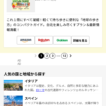
これ１冊にすべて凝縮！軽くて持ち歩きに便利な「地球の歩き
方」のコンパクトガイド。台北を楽しみ尽くすプラン＆最新情
報満載！
詳細を見る
…
1
2
3
12
AD
AD
人気の国と地域から探す
イタリア
イタリアは歴史、文化、グルメ、自然と多彩な魅力にあふ
れた国。
ローマ
の古代遺跡やフィレンツェのルネッサンス
美術、ヴェネツィアの運河など、歴史あるスポットはもち
スペイン
ろん、トスカーナの美しい田園風景やアマルフィ海岸の絶
景など、自然景観も見逃せない。観光の合間には、本場の
イベリア半島のほぼ80％を占めるスペインは、太陽が降り