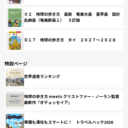
０２ 地球の歩き方 島旅 奄美大島 喜界島 加計
呂麻島（奄美群島１） ５訂版
Ｄ１７ 地球の歩き方 タイ ２０２７～２０２８
特設ページ
世界遺産ランキング
地球の歩き方 meets クリストファー・ノーラン監督
最新作『オデュッセイア』
準備も滞在もスマートに！ トラベルハック2026