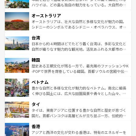
西部には大自然が広がり、グランドキャニオンやイエロー
ハワイは、どの島も独自の魅力をもっている。大自然の神
ストーン国立公園といった絶景が堪能できる。さらに、南
秘を感じたいなら、火山が生み出した壮大な景観を誇るハ
オーストラリア
部のニューオーリンズでは、音楽と美食が融合した独特の
ワイ島は見逃せない。また、定番の観光地といえばオアフ
文化が魅力。旅行者はアメリカの各地域で異なる魅力を楽
島だが、静かな自然を求めるならマウイ島やカウアイ島が
オーストラリアは、壮大な自然と多様な文化が魅力の国。
しみながら、その多様性と豊かな歴史を感じることができ
おすすめ。エメラルドグリーンに輝く海をはじめ、豊かな
シドニーのシンボルであるシドニー・オペラハウス、オー
るだろう。車でのロードトリップや列車の旅も、アメリカ
文化や歴史が息づいている。「アロハスピリット」と呼ば
ストラリア東海岸北部に広がる大サンゴ礁地帯グレートバ
ならではの贅沢な旅のスタイルだ。 なお、新着のアメリカ
台湾
れるおもてなしの心で訪れる人々を迎えてくれるハワイの
リアリーフや大陸中央部にそびえるウルル（エアーズロッ
情報は
コンテンツ一覧
を参照してほしい。
人々、おいしいローカルフードやハワイアンミュージッ
ク）、タスマニアの美しい原生林やケアンズの熱帯雨林な
日本から約４時間ほどでたどり着く台湾は、多彩な文化と
ク、伝統的なフラダンスなど、すべてがハワイの魅力を彩
ど、見どころがたくさん。また、カフェやワイン、オージ
自然が織りなす魅力的な観光地。活気あふれる大都市の台
っている。訪れるたびに新しい発見と感動が待っているハ
ービーフなどの食文化も豊かで、美味しいものであふれて
北やノスタルジックな町並みが人気な九份（ジォウフェ
ワイを、存分に味わってほしい。 なお、新着のハワイ情報
韓国
いる。アクティビティも充実しており、サーフィンやダイ
ン）、静ひつな山岳地帯である台湾東部など、都市の喧騒
は
コンテンツ一覧
を参照してほしい。
ビング、ハイキングなど、アウトドア好きにはたまらな
と山間の静けさが共存しており、訪れる人に新しい発見と
歴史ある王朝文化が残る一方で、最先端のファッションやK
い。オーストラリアの多彩な魅力を存分に味わいつくそ
驚きをもたらしてくれる。また、奥深い台湾の食文化も魅
-POPで世界を席巻している韓国。首都ソウルの宮殿や伝統
う。 なお、新着のオーストラリア情報は
コンテンツ一覧
を
力で、夜市などの屋台グルメから高級料理、ヘルシーで美
家屋が並ぶエリアでは韓国の歴史と文化に浸ることがで
参照してほしい。
ベトナム
容にもいいと評判のスイーツなど、バラエティ豊かな料理
き、地方に足を延ばせば四季折々の自然美を楽しむことが
が味わえる。 なお、新着の台湾情報は
コンテンツ一覧
を参
できる。そして、キムチや焼肉、絶品のストリートフード
豊かな自然と多様な文化が魅力的なベトナム。南北に細長
照してほしい。
まで、さまざまな韓国料理が待っている。夜には、韓国な
く伸びる国土には、広大な田園風景や青々とした山々、世
らではのナイトライフも堪能できる。あたたかいホスピタ
界遺産に登録された壮大な自然景観が点在し、都市部では
タイ
リティに包まれながら、韓国の多彩な魅力を心ゆくまで味
急速な発展と共に伝統が息づく。ハノイの古い町並みやホ
わってみてほしい。 なお、新着の韓国情報は
コンテンツ一
ーチミン市のフランス統治時代の建物も、独特の雰囲気を
タイは、東南アジアに位置する豊かな自然と歴史が息づく
覧
を参照してほしい。
醸し出している。また、バラエティの豊かさとおいしさで
国だ。首都バンコクは高層ビルが立ち並ぶ一方、伝統的な
世界中の食通を魅了してやまないベトナム料理も魅力のひ
寺院や市場がいたるところに点在し、古きよき文化と現代
香港
とつ。フォーやバインミー、ベトナムコーヒーなどは、ぜ
の活気が交差している。北部ではチェンマイなどの山岳地
ひ現地で味わいたい。どの地域を訪れてもあたたかい人々
帯で自然と触れ合い、南部ではプーケットやクラビの美し
アジアと西洋の文化が交わる香港は、特有のエネルギーを