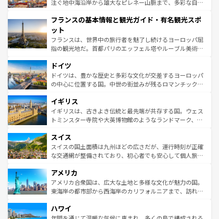
ピザやパスタなど、絶品のイタリア料理を堪能することも
注ぐ地中海沿岸から雄大なピレネー山脈まで、多彩な自然
できる。朝目覚めてから夜眠るまで、すべての瞬間を楽し
と文化が詰まったヨーロッパ屈指の旅行先だ。多様な地域
フランスの基本情報と観光ガイド・有名観光スポ
ませてくれるイタリアで、忘れられない旅をしてみよう！
文化が根付くこの国では、情熱的なフラメンコ、熱気あふ
なお、新着のイタリア情報は
コンテンツ一覧
を参照してほ
れる闘牛、そして美味しいタパスが生活の一部となってい
ット
しい。
る。首都マドリードの洗練された雰囲気や、バルセロナの
フランスは、世界中の旅行者を魅了し続けるヨーロッパ屈
アートに溢れた街角から、地方では古代ローマ遺跡や中世
指の観光地だ。首都パリのエッフェル塔やルーブル美術館
の城塞都市、穏やかなビーチリゾートまで多彩な表情を見
といった象徴的なスポットから、田舎町の古風な美しさま
せる。地方によって風土や気候が異なるスペインはその個
ドイツ
で、幅広い魅力が詰まっている。華麗な宮殿、歴史的な大
性で訪れる人を魅了する。 なお、新着のスペイン情報は
コ
聖堂、美しいビーチ、そして豊かな自然が、訪れる者を心
ドイツは、豊かな歴史と多彩な文化が交差するヨーロッパ
ンテンツ一覧
を参照してほしい。
から魅了する。また、フランスは美食の国としても知ら
の中心に位置する国。中世の街並みが残るロマンチック街
れ、フランス料理はユネスコ無形文化遺産にも登録されて
道から、未来を先取りするようなモダンな都市まで多様な
イギリス
いる。シャンパンの発祥地であるランス、プロヴァンスの
顔を持つこの国は、どこを歩いても飽きることがない。ベ
香り高いラベンダー畑など、多彩な楽しみ方が可能だ。さ
ルリンの文化的活気、バイエルン州のアルプスの絶景、そ
イギリスは、古きよき伝統と最先端が共存する国。ウェス
らに、パリ以外の地域にも魅力が溢れており、どの街角に
してライン川沿いのワイン畑といった風景は必見。ビール
トミンスター寺院や大英博物館のようなランドマーク、歴
も豊かな歴史と文化が息づいている。パリ以外の個性あふ
とソーセージを味わいながら地元の人と過ごす楽しい時間
史ある大学都市、美しい丘陵地帯や牧歌的な風景など、エ
れる地方に足を運ぶとそれぞれで全く異なる文化を体験で
スイス
は、お酒好きな人にはぜひ体験してほしい。 なお、新着の
リアごとに異なる魅力がある。また、優雅なアフタヌーン
きるだろう。 なお、新着のフランス情報は
コンテンツ一覧
ドイツ情報は
コンテンツ一覧
を参照してほしい。
ティー、ビール好きにはたまらない英国パブ、サッカー観
スイスの国土面積は九州ほどの広さだが、運行時刻が正確
を参照してほしい。
戦など、本場だからこそできる体験も豊富。イギリスを旅
な交通網が整備されており、初心者でも安心して個人旅行
して楽しみつくそう。 なお、新着のイギリス情報は
コンテ
を楽しめる。日本同様に時刻表どおりの旅が可能だ。中世
アメリカ
ンツ一覧
を参照してほしい。
の建物がそのまま残る町や、スイスならではのユニークな
博物館もあり、アルプス観光だけでなく町歩きも満喫する
アメリカ合衆国は、広大な土地と多様な文化が魅力の国。
ことができる。国民の所得が高いため物価も高いが、旅行
東海岸の都市部から西海岸のカリフォルニアまで、訪れる
者向けの交通パス提供のサービスもあり、うまく活用すれ
場所ごとに異なる風景と体験が待っている。ニューヨーク
ハワイ
ば市内交通費無料で観光を楽しむこともできる。 なお、新
のような巨大都市は、観光、ショッピング、エンターテイ
着のスイス情報は
コンテンツ一覧
を参照してほしい。
ンメントが詰まった刺激的なスポットだ。一方、アメリカ
年間を通じて温暖な気候に恵まれ、多くの島で構成される