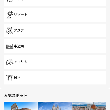
リゾート
アジア
中近東
アフリカ
日本
人気スポット