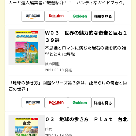
カーと達人編集者が厳選紹介！！ ハンディなガイドブック。
詳細を見る
Ｗ０３ 世界の魅力的な奇岩と巨石１
３９選
不思議とロマンに満ちた岩石の謎を旅の雑
学とともに解説
旅の図鑑
2021.03.18 発売
「地球の歩き方」図鑑シリーズ第３弾は、謎だらけの奇岩と巨
石の世界！
詳細を見る
０３ 地球の歩き方 Ｐｌａｔ 台北
Plat
2024.12.19 発売