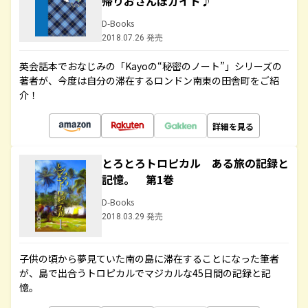
帰りおさんぽガイド♪
D-Books
2018.07.26 発売
英会話本でおなじみの「Kayoの“秘密のノート”」シリーズの
著者が、今度は自分の滞在するロンドン南東の田舎町をご紹
介！
詳細を見る
とろとろトロピカル ある旅の記録と
記憶。 第1巻
D-Books
2018.03.29 発売
子供の頃から夢見ていた南の島に滞在することになった筆者
が、島で出合うトロピカルでマジカルな45日間の記録と記
憶。