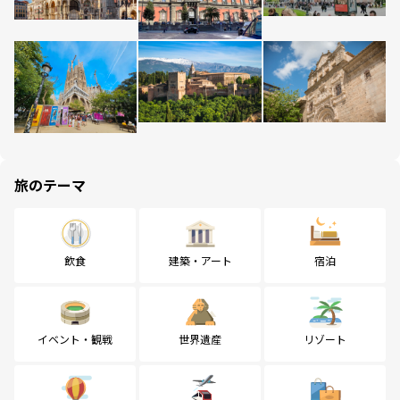
旅のテーマ
飲食
建築・アート
宿泊
イベント・観戦
世界遺産
リゾート