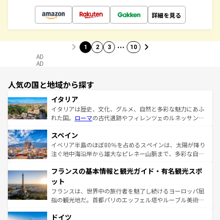
詳細を見る
…
1
2
3
10
AD
AD
人気の国と地域から探す
イタリア
イタリアは歴史、文化、グルメ、自然と多彩な魅力にあふ
れた国。
ローマ
の古代遺跡やフィレンツェのルネッサンス
美術、ヴェネツィアの運河など、歴史あるスポットはもち
スペイン
ろん、トスカーナの美しい田園風景やアマルフィ海岸の絶
景など、自然景観も見逃せない。観光の合間には、本場の
イベリア半島のほぼ80％を占めるスペインは、太陽が降り
ピザやパスタなど、絶品のイタリア料理を堪能することも
注ぐ地中海沿岸から雄大なピレネー山脈まで、多彩な自然
できる。朝目覚めてから夜眠るまで、すべての瞬間を楽し
と文化が詰まったヨーロッパ屈指の旅行先だ。多様な地域
フランスの基本情報と観光ガイド・有名観光スポ
ませてくれるイタリアで、忘れられない旅をしてみよう！
文化が根付くこの国では、情熱的なフラメンコ、熱気あふ
なお、新着のイタリア情報は
コンテンツ一覧
を参照してほ
れる闘牛、そして美味しいタパスが生活の一部となってい
ット
しい。
る。首都マドリードの洗練された雰囲気や、バルセロナの
フランスは、世界中の旅行者を魅了し続けるヨーロッパ屈
アートに溢れた街角から、地方では古代ローマ遺跡や中世
指の観光地だ。首都パリのエッフェル塔やルーブル美術館
の城塞都市、穏やかなビーチリゾートまで多彩な表情を見
といった象徴的なスポットから、田舎町の古風な美しさま
せる。地方によって風土や気候が異なるスペインはその個
ドイツ
で、幅広い魅力が詰まっている。華麗な宮殿、歴史的な大