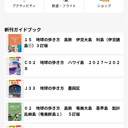
アクティビティ
鉄道・フライト
ショップ
新刊ガイドブック
１５ 地球の歩き方 島旅 伊豆大島 利島（伊豆諸
島①）３訂版
Ｃ０２ 地球の歩き方 ハワイ島 ２０２７～２０２
８
Ｊ３３ 地球の歩き方 墨田区
０２ 地球の歩き方 島旅 奄美大島 喜界島 加計
呂麻島（奄美群島１） ５訂版