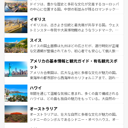
性で訪れる人を魅了する。 なお、新着のスペイン情報は
コ
聖堂、美しいビーチ、そして豊かな自然が、訪れる者を心
ドイツは、豊かな歴史と多彩な文化が交差するヨーロッパ
ンテンツ一覧
を参照してほしい。
から魅了する。また、フランスは美食の国としても知ら
の中心に位置する国。中世の街並みが残るロマンチック街
れ、フランス料理はユネスコ無形文化遺産にも登録されて
道から、未来を先取りするようなモダンな都市まで多様な
イギリス
いる。シャンパンの発祥地であるランス、プロヴァンスの
顔を持つこの国は、どこを歩いても飽きることがない。ベ
香り高いラベンダー畑など、多彩な楽しみ方が可能だ。さ
ルリンの文化的活気、バイエルン州のアルプスの絶景、そ
イギリスは、古きよき伝統と最先端が共存する国。ウェス
らに、パリ以外の地域にも魅力が溢れており、どの街角に
してライン川沿いのワイン畑といった風景は必見。ビール
トミンスター寺院や大英博物館のようなランドマーク、歴
も豊かな歴史と文化が息づいている。パリ以外の個性あふ
とソーセージを味わいながら地元の人と過ごす楽しい時間
史ある大学都市、美しい丘陵地帯や牧歌的な風景など、エ
れる地方に足を運ぶとそれぞれで全く異なる文化を体験で
スイス
は、お酒好きな人にはぜひ体験してほしい。 なお、新着の
リアごとに異なる魅力がある。また、優雅なアフタヌーン
きるだろう。 なお、新着のフランス情報は
コンテンツ一覧
ドイツ情報は
コンテンツ一覧
を参照してほしい。
ティー、ビール好きにはたまらない英国パブ、サッカー観
スイスの国土面積は九州ほどの広さだが、運行時刻が正確
を参照してほしい。
戦など、本場だからこそできる体験も豊富。イギリスを旅
な交通網が整備されており、初心者でも安心して個人旅行
して楽しみつくそう。 なお、新着のイギリス情報は
コンテ
を楽しめる。日本同様に時刻表どおりの旅が可能だ。中世
アメリカの基本情報と観光ガイド・有名観光スポ
ンツ一覧
を参照してほしい。
の建物がそのまま残る町や、スイスならではのユニークな
博物館もあり、アルプス観光だけでなく町歩きも満喫する
ット
ことができる。国民の所得が高いため物価も高いが、旅行
アメリカ合衆国は、広大な土地と多様な文化が魅力の国。
者向けの交通パス提供のサービスもあり、うまく活用すれ
東海岸の都市部から西海岸のカリフォルニアまで、訪れる
ば市内交通費無料で観光を楽しむこともできる。 なお、新
場所ごとに異なる風景と体験が待っている。ニューヨーク
着のスイス情報は
コンテンツ一覧
を参照してほしい。
ハワイ
のような巨大都市は、観光、ショッピング、エンターテイ
ンメントが詰まった刺激的なスポットだ。一方、アメリカ
年間を通じて温暖な気候に恵まれ、多くの島で構成される
西部には大自然が広がり、グランドキャニオンやイエロー
ハワイは、どの島も独自の魅力をもっている。大自然の神
ストーン国立公園といった絶景が堪能できる。さらに、南
秘を感じたいなら、火山が生み出した壮大な景観を誇るハ
オーストラリア
部のニューオーリンズでは、音楽と美食が融合した独特の
ワイ島は見逃せない。また、定番の観光地といえばオアフ
文化が魅力。旅行者はアメリカの各地域で異なる魅力を楽
島だが、静かな自然を求めるならマウイ島やカウアイ島が
オーストラリアは、壮大な自然と多様な文化が魅力の国。
しみながら、その多様性と豊かな歴史を感じることができ
おすすめ。エメラルドグリーンに輝く海をはじめ、豊かな
シドニーのシンボルであるシドニー・オペラハウス、オー
るだろう。車でのロードトリップや列車の旅も、アメリカ
文化や歴史が息づいている。「アロハスピリット」と呼ば
ストラリア東海岸北部に広がる大サンゴ礁地帯グレートバ