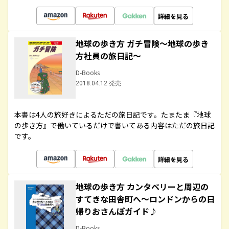
詳細を見る
地球の歩き方 ガチ冒険～地球の歩き
方社員の旅日記～
D-Books
2018.04.12 発売
本書は4人の旅好きによるただの旅日記です。たまたま『地球
の歩き方』で働いているだけで書いてある内容はただの旅日記
です。
詳細を見る
地球の歩き方 カンタベリーと周辺の
すてきな田舎町へ～ロンドンからの日
帰りおさんぽガイド♪
D-Books