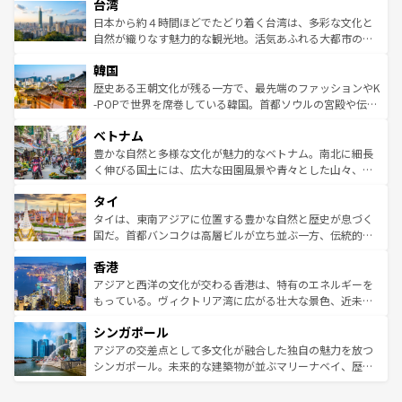
ならではの贅沢な旅のスタイルだ。 なお、新着のアメリカ
台湾
れるおもてなしの心で訪れる人々を迎えてくれるハワイの
リアリーフや大陸中央部にそびえるウルル（エアーズロッ
情報は
コンテンツ一覧
を参照してほしい。
人々、おいしいローカルフードやハワイアンミュージッ
ク）、タスマニアの美しい原生林やケアンズの熱帯雨林な
日本から約４時間ほどでたどり着く台湾は、多彩な文化と
ク、伝統的なフラダンスなど、すべてがハワイの魅力を彩
ど、見どころがたくさん。また、カフェやワイン、オージ
自然が織りなす魅力的な観光地。活気あふれる大都市の台
っている。訪れるたびに新しい発見と感動が待っているハ
ービーフなどの食文化も豊かで、美味しいものであふれて
北やノスタルジックな町並みが人気な九份（ジォウフェ
ワイを、存分に味わってほしい。 なお、新着のハワイ情報
韓国
いる。アクティビティも充実しており、サーフィンやダイ
ン）、静ひつな山岳地帯である台湾東部など、都市の喧騒
は
コンテンツ一覧
を参照してほしい。
ビング、ハイキングなど、アウトドア好きにはたまらな
と山間の静けさが共存しており、訪れる人に新しい発見と
歴史ある王朝文化が残る一方で、最先端のファッションやK
い。オーストラリアの多彩な魅力を存分に味わいつくそ
驚きをもたらしてくれる。また、奥深い台湾の食文化も魅
-POPで世界を席巻している韓国。首都ソウルの宮殿や伝統
う。 なお、新着のオーストラリア情報は
コンテンツ一覧
を
力で、夜市などの屋台グルメから高級料理、ヘルシーで美
家屋が並ぶエリアでは韓国の歴史と文化に浸ることがで
参照してほしい。
ベトナム
容にもいいと評判のスイーツなど、バラエティ豊かな料理
き、地方に足を延ばせば四季折々の自然美を楽しむことが
が味わえる。 なお、新着の台湾情報は
コンテンツ一覧
を参
できる。そして、キムチや焼肉、絶品のストリートフード
豊かな自然と多様な文化が魅力的なベトナム。南北に細長
照してほしい。
まで、さまざまな韓国料理が待っている。夜には、韓国な
く伸びる国土には、広大な田園風景や青々とした山々、世
らではのナイトライフも堪能できる。あたたかいホスピタ
界遺産に登録された壮大な自然景観が点在し、都市部では
タイ
リティに包まれながら、韓国の多彩な魅力を心ゆくまで味
急速な発展と共に伝統が息づく。ハノイの古い町並みやホ
わってみてほしい。 なお、新着の韓国情報は
コンテンツ一
ーチミン市のフランス統治時代の建物も、独特の雰囲気を
タイは、東南アジアに位置する豊かな自然と歴史が息づく
覧
を参照してほしい。
醸し出している。また、バラエティの豊かさとおいしさで
国だ。首都バンコクは高層ビルが立ち並ぶ一方、伝統的な
世界中の食通を魅了してやまないベトナム料理も魅力のひ
寺院や市場がいたるところに点在し、古きよき文化と現代
香港
とつ。フォーやバインミー、ベトナムコーヒーなどは、ぜ
の活気が交差している。北部ではチェンマイなどの山岳地
ひ現地で味わいたい。どの地域を訪れてもあたたかい人々
帯で自然と触れ合い、南部ではプーケットやクラビの美し
アジアと西洋の文化が交わる香港は、特有のエネルギーを
が旅行者を迎えてくれるので、きっと忘れられない旅にな
いビーチでリゾート気分を楽しむことができる。タイ料理
もっている。ヴィクトリア湾に広がる壮大な景色、近未来
るはずだ。 なお、新着のベトナム情報は
コンテンツ一覧
を
は世界的に有名で、屋台から高級レストランまで味覚を刺
的なアートスポット、そして歴史と現代が融合した町並
参照してほしい。
シンガポール
激する。気候は一年中温暖で、どの季節にも異なる楽しみ
み、どこを訪れても感動するはず。観光スポットが密集し
が待っている。親しみやすいタイの人々、仏教を中心とし
ており、効率よく見どころを回れるのも魅力。息をのむよ
アジアの交差点として多文化が融合した独自の魅力を放つ
た文化、そして多様な観光資源が、訪れる旅人を魅了し続
うな絶景から文化的な体験まで、香港を存分に楽しみ尽く
シンガポール。未来的な建築物が並ぶマリーナベイ、歴史
ける。 なお、新着のタイ情報は
コンテンツ一覧
を参照して
そう。 なお、新着の香港情報は
コンテンツ一覧
を参照して
と伝統を感じられるエスニックタウン、多数の緑豊かな公
ほしい。
ほしい。
園や自然保護区など、自然が調和した近代的な景観と文化