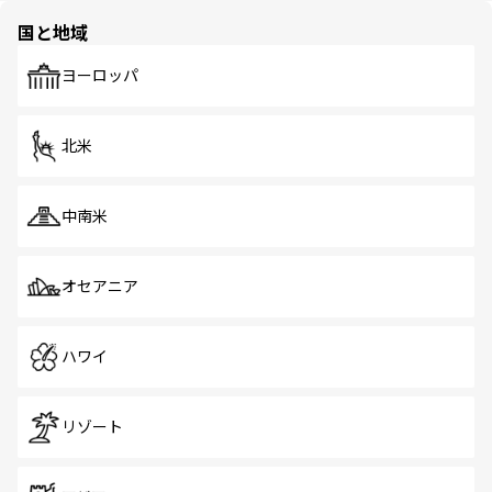
の多様性あふれるカラフルな町は、どこを歩いても新しい
国と地域
発見がある。さらに、治安のよさや充実した公共交通機関
も、旅行者にとっては魅力的なポイント。グルメも豊富
で、ホーカーズは地元の風情を楽しめる外せないスポット
ヨーロッパ
だ。訪れる人を飽きさせないシンガポールで、多様な魅力
を体感しよう。 なお、新着のシンガポール情報は
コンテン
ツ一覧
を参照してほしい。
北米
中南米
オセアニア
ハワイ
リゾート