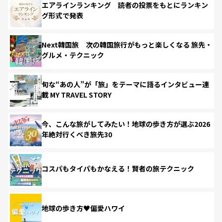
エアラインランキング 読者の投票をもとにランキン
グ形式で発表
Next韓国旅 次の韓国旅行がもっと楽しくなる 旅先・
グルメ・テクニック
旬な“あの人”が「旅」をテーマに語るインタビュー連
載 MY TRAVEL STORY
今、こんな旅がしてみたい！地球の歩き方が選ぶ2026
年絶対行くべき旅先30
コスパもタイパもかなえる！賢者の旅テクニック
地球の歩き方♥偏愛ハワイ