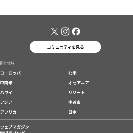
コミュニティを見る
国と地域
ヨーロッパ
北米
中南米
オセアニア
ハワイ
リゾート
アジア
中近東
アフリカ
日本
ウェブマガジン
特派員ブログ