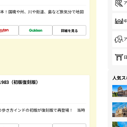
図本！国境や州、川や街道、島など旅気分で地図
詳細を見る
人気ス
-1983（初版復刻版）
球の歩き方インドの初版が復刻版で再登場！ 当時