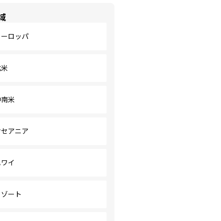
域
ヨーロッパ
北米
中南米
オセアニア
ハワイ
リゾート