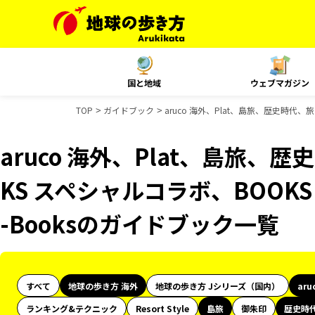
国と地域
ウェブマガジン
TOP
ガイドブック
aruco 海外、Plat、島旅、歴史時代、
aruco 海外、Plat、島旅、
KS スペシャルコラボ、BOOKS
-Booksのガイドブック一覧
すべて
地球の歩き方 海外
地球の歩き方 Jシリーズ（国内）
aru
ランキング&テクニック
Resort Style
島旅
御朱印
歴史時