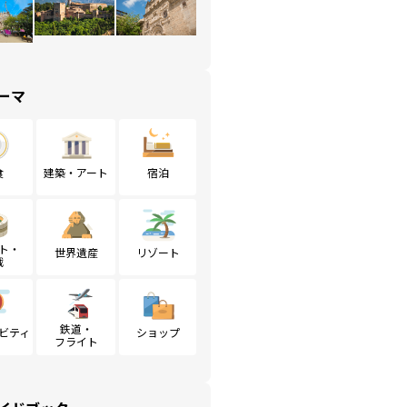
ーマ
食
建築・アート
宿泊
ト・
世界遺産
リゾート
戦
鉄道・
ビティ
ショップ
フライト