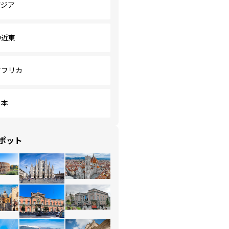
アジア
中近東
アフリカ
日本
ポット