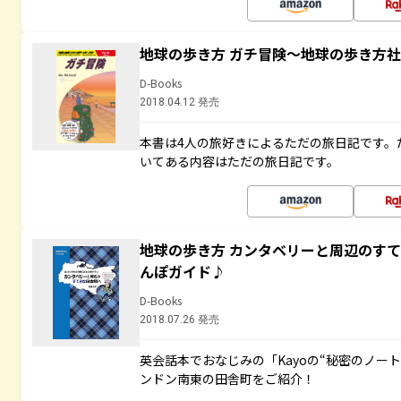
地球の歩き方 ガチ冒険～地球の歩き方
D-Books
2018.04.12 発売
本書は4人の旅好きによるただの旅日記です。
いてある内容はただの旅日記です。
地球の歩き方 カンタベリーと周辺のす
んぽガイド♪
D-Books
2018.07.26 発売
英会話本でおなじみの「Kayoの“秘密のノー
ンドン南東の田舎町をご紹介！