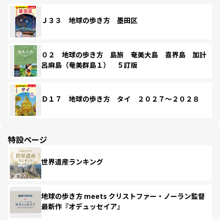
Ｊ３３ 地球の歩き方 墨田区
０２ 地球の歩き方 島旅 奄美大島 喜界島 加計
呂麻島（奄美群島１） ５訂版
Ｄ１７ 地球の歩き方 タイ ２０２７～２０２８
特設ページ
世界遺産ランキング
地球の歩き方 meets クリストファー・ノーラン監督
最新作『オデュッセイア』