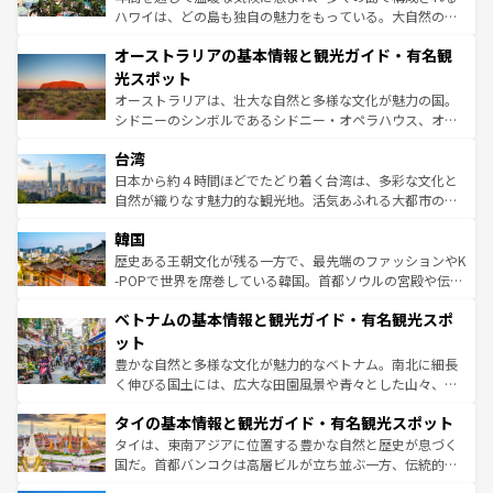
ストーン国立公園といった絶景が堪能できる。さらに、南
ハワイは、どの島も独自の魅力をもっている。大自然の神
部のニューオーリンズでは、音楽と美食が融合した独特の
秘を感じたいなら、火山が生み出した壮大な景観を誇るハ
文化が魅力。旅行者はアメリカの各地域で異なる魅力を楽
オーストラリアの基本情報と観光ガイド・有名観
ワイ島は見逃せない。また、定番の観光地といえばオアフ
しみながら、その多様性と豊かな歴史を感じることができ
島だが、静かな自然を求めるならマウイ島やカウアイ島が
光スポット
るだろう。車でのロードトリップや列車の旅も、アメリカ
おすすめ。エメラルドグリーンに輝く海をはじめ、豊かな
オーストラリアは、壮大な自然と多様な文化が魅力の国。
ならではの贅沢な旅のスタイルだ。 なお、新着のアメリカ
文化や歴史が息づいている。「アロハスピリット」と呼ば
シドニーのシンボルであるシドニー・オペラハウス、オー
情報は
コンテンツ一覧
を参照してほしい。
れるおもてなしの心で訪れる人々を迎えてくれるハワイの
ストラリア東海岸北部に広がる大サンゴ礁地帯グレートバ
人々、おいしいローカルフードやハワイアンミュージッ
台湾
リアリーフや大陸中央部にそびえるウルル（エアーズロッ
ク、伝統的なフラダンスなど、すべてがハワイの魅力を彩
ク）、タスマニアの美しい原生林やケアンズの熱帯雨林な
日本から約４時間ほどでたどり着く台湾は、多彩な文化と
っている。訪れるたびに新しい発見と感動が待っているハ
ど、見どころがたくさん。また、カフェやワイン、オージ
自然が織りなす魅力的な観光地。活気あふれる大都市の台
ワイを、存分に味わってほしい。 なお、新着のハワイ情報
ービーフなどの食文化も豊かで、美味しいものであふれて
北やノスタルジックな町並みが人気な九份（ジォウフェ
は
コンテンツ一覧
を参照してほしい。
韓国
いる。アクティビティも充実しており、サーフィンやダイ
ン）、静ひつな山岳地帯である台湾東部など、都市の喧騒
ビング、ハイキングなど、アウトドア好きにはたまらな
と山間の静けさが共存しており、訪れる人に新しい発見と
歴史ある王朝文化が残る一方で、最先端のファッションやK
い。オーストラリアの多彩な魅力を存分に味わいつくそ
驚きをもたらしてくれる。また、奥深い台湾の食文化も魅
-POPで世界を席巻している韓国。首都ソウルの宮殿や伝統
う。 なお、新着のオーストラリア情報は
コンテンツ一覧
を
力で、夜市などの屋台グルメから高級料理、ヘルシーで美
家屋が並ぶエリアでは韓国の歴史と文化に浸ることがで
参照してほしい。
ベトナムの基本情報と観光ガイド・有名観光スポ
容にもいいと評判のスイーツなど、バラエティ豊かな料理
き、地方に足を延ばせば四季折々の自然美を楽しむことが
が味わえる。 なお、新着の台湾情報は
コンテンツ一覧
を参
できる。そして、キムチや焼肉、絶品のストリートフード
ット
照してほしい。
まで、さまざまな韓国料理が待っている。夜には、韓国な
豊かな自然と多様な文化が魅力的なベトナム。南北に細長
らではのナイトライフも堪能できる。あたたかいホスピタ
く伸びる国土には、広大な田園風景や青々とした山々、世
リティに包まれながら、韓国の多彩な魅力を心ゆくまで味
界遺産に登録された壮大な自然景観が点在し、都市部では
わってみてほしい。 なお、新着の韓国情報は
コンテンツ一
タイの基本情報と観光ガイド・有名観光スポット
急速な発展と共に伝統が息づく。ハノイの古い町並みやホ
覧
を参照してほしい。
ーチミン市のフランス統治時代の建物も、独特の雰囲気を
タイは、東南アジアに位置する豊かな自然と歴史が息づく
醸し出している。また、バラエティの豊かさとおいしさで
国だ。首都バンコクは高層ビルが立ち並ぶ一方、伝統的な
世界中の食通を魅了してやまないベトナム料理も魅力のひ
寺院や市場がいたるところに点在し、古きよき文化と現代