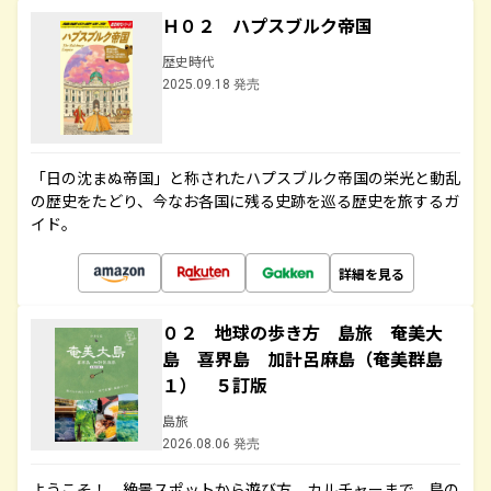
Ｈ０２ ハプスブルク帝国
歴史時代
2025.09.18 発売
「日の沈まぬ帝国」と称されたハプスブルク帝国の栄光と動乱
の歴史をたどり、今なお各国に残る史跡を巡る歴史を旅するガ
イド。
詳細を見る
０２ 地球の歩き方 島旅 奄美大
島 喜界島 加計呂麻島（奄美群島
１） ５訂版
島旅
2026.08.06 発売
ようこそ！ 絶景スポットから遊び方、カルチャーまで、島の