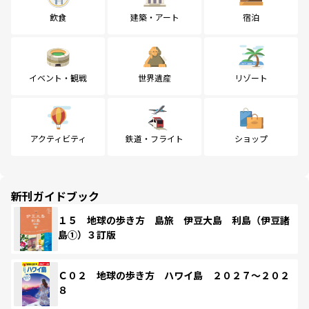
飲食
建築・アート
宿泊
イベント・観戦
世界遺産
リゾート
アクティビティ
鉄道・フライト
ショップ
新刊ガイドブック
１５ 地球の歩き方 島旅 伊豆大島 利島（伊豆諸
島①）３訂版
Ｃ０２ 地球の歩き方 ハワイ島 ２０２７～２０２
８