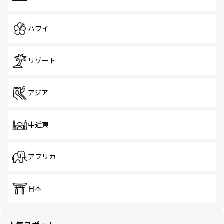
ハワイ
リゾート
アジア
中近東
アフリカ
日本