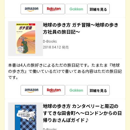
詳細を見る
地球の歩き方 ガチ冒険～地球の歩き
方社員の旅日記～
D-Books
2018.04.12 発売
本書は4人の旅好きによるただの旅日記です。たまたま『地球
の歩き方』で働いているだけで書いてある内容はただの旅日記
です。
詳細を見る
地球の歩き方 カンタベリーと周辺の
すてきな田舎町へ～ロンドンからの日
帰りおさんぽガイド♪
D-Books