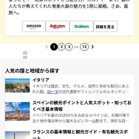
人たちが教えてくれた奄美大島の魅力を1冊に凝縮。さあ、島
旅へ。
詳細を見る
…
1
2
3
12
AD
AD
人気の国と地域から探す
イタリア
イタリアは歴史、文化、グルメ、自然と多彩な魅力にあふ
れた国。
ローマ
の古代遺跡やフィレンツェのルネッサンス
美術、ヴェネツィアの運河など、歴史あるスポットはもち
スペインの観光ポイントと人気スポット・知ってお
ろん、トスカーナの美しい田園風景やアマルフィ海岸の絶
景など、自然景観も見逃せない。観光の合間には、本場の
くべき基本情報
ピザやパスタなど、絶品のイタリア料理を堪能することも
イベリア半島のほぼ80％を占めるスペインは、太陽が降り
できる。朝目覚めてから夜眠るまで、すべての瞬間を楽し
注ぐ地中海沿岸から雄大なピレネー山脈まで、多彩な自然
ませてくれるイタリアで、忘れられない旅をしてみよう！
と文化が詰まったヨーロッパ屈指の旅行先だ。多様な地域
なお、新着のイタリア情報は
コンテンツ一覧
を参照してほ
フランスの基本情報と観光ガイド・有名観光スポ
文化が根付くこの国では、情熱的なフラメンコ、熱気あふ
しい。
れる闘牛、そして美味しいタパスが生活の一部となってい
ット