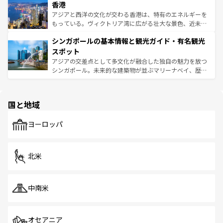
香港
とつ。フォーやバインミー、ベトナムコーヒーなどは、ぜ
の活気が交差している。北部ではチェンマイなどの山岳地
ひ現地で味わいたい。どの地域を訪れてもあたたかい人々
帯で自然と触れ合い、南部ではプーケットやクラビの美し
アジアと西洋の文化が交わる香港は、特有のエネルギーを
が旅行者を迎えてくれるので、きっと忘れられない旅にな
いビーチでリゾート気分を楽しむことができる。タイ料理
もっている。ヴィクトリア湾に広がる壮大な景色、近未来
るはずだ。 なお、新着のベトナム情報は
コンテンツ一覧
を
は世界的に有名で、屋台から高級レストランまで味覚を刺
的なアートスポット、そして歴史と現代が融合した町並
参照してほしい。
シンガポールの基本情報と観光ガイド・有名観光
激する。気候は一年中温暖で、どの季節にも異なる楽しみ
み、どこを訪れても感動するはず。観光スポットが密集し
が待っている。親しみやすいタイの人々、仏教を中心とし
ており、効率よく見どころを回れるのも魅力。息をのむよ
スポット
た文化、そして多様な観光資源が、訪れる旅人を魅了し続
うな絶景から文化的な体験まで、香港を存分に楽しみ尽く
アジアの交差点として多文化が融合した独自の魅力を放つ
ける。 なお、新着のタイ情報は
コンテンツ一覧
を参照して
そう。 なお、新着の香港情報は
コンテンツ一覧
を参照して
シンガポール。未来的な建築物が並ぶマリーナベイ、歴史
ほしい。
ほしい。
と伝統を感じられるエスニックタウン、多数の緑豊かな公
園や自然保護区など、自然が調和した近代的な景観と文化
の多様性あふれるカラフルな町は、どこを歩いても新しい
国と地域
発見がある。さらに、治安のよさや充実した公共交通機関
も、旅行者にとっては魅力的なポイント。グルメも豊富
で、ホーカーズは地元の風情を楽しめる外せないスポット
ヨーロッパ
だ。訪れる人を飽きさせないシンガポールで、多様な魅力
を体感しよう。 なお、新着のシンガポール情報は
コンテン
ツ一覧
を参照してほしい。
北米
中南米
オセアニア