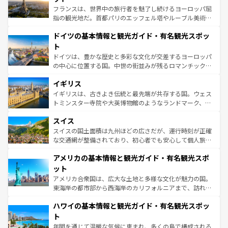
る。首都マドリードの洗練された雰囲気や、バルセロナの
フランスは、世界中の旅行者を魅了し続けるヨーロッパ屈
アートに溢れた街角から、地方では古代ローマ遺跡や中世
指の観光地だ。首都パリのエッフェル塔やルーブル美術館
の城塞都市、穏やかなビーチリゾートまで多彩な表情を見
といった象徴的なスポットから、田舎町の古風な美しさま
せる。地方によって風土や気候が異なるスペインはその個
ドイツの基本情報と観光ガイド・有名観光スポッ
で、幅広い魅力が詰まっている。華麗な宮殿、歴史的な大
性で訪れる人を魅了する。 なお、新着のスペイン情報は
コ
聖堂、美しいビーチ、そして豊かな自然が、訪れる者を心
ト
ンテンツ一覧
を参照してほしい。
から魅了する。また、フランスは美食の国としても知ら
ドイツは、豊かな歴史と多彩な文化が交差するヨーロッパ
れ、フランス料理はユネスコ無形文化遺産にも登録されて
の中心に位置する国。中世の街並みが残るロマンチック街
いる。シャンパンの発祥地であるランス、プロヴァンスの
道から、未来を先取りするようなモダンな都市まで多様な
香り高いラベンダー畑など、多彩な楽しみ方が可能だ。さ
イギリス
顔を持つこの国は、どこを歩いても飽きることがない。ベ
らに、パリ以外の地域にも魅力が溢れており、どの街角に
ルリンの文化的活気、バイエルン州のアルプスの絶景、そ
イギリスは、古きよき伝統と最先端が共存する国。ウェス
も豊かな歴史と文化が息づいている。パリ以外の個性あふ
してライン川沿いのワイン畑といった風景は必見。ビール
トミンスター寺院や大英博物館のようなランドマーク、歴
れる地方に足を運ぶとそれぞれで全く異なる文化を体験で
とソーセージを味わいながら地元の人と過ごす楽しい時間
史ある大学都市、美しい丘陵地帯や牧歌的な風景など、エ
きるだろう。 なお、新着のフランス情報は
コンテンツ一覧
スイス
は、お酒好きな人にはぜひ体験してほしい。 なお、新着の
リアごとに異なる魅力がある。また、優雅なアフタヌーン
を参照してほしい。
ドイツ情報は
コンテンツ一覧
を参照してほしい。
ティー、ビール好きにはたまらない英国パブ、サッカー観
スイスの国土面積は九州ほどの広さだが、運行時刻が正確
戦など、本場だからこそできる体験も豊富。イギリスを旅
な交通網が整備されており、初心者でも安心して個人旅行
して楽しみつくそう。 なお、新着のイギリス情報は
コンテ
を楽しめる。日本同様に時刻表どおりの旅が可能だ。中世
アメリカの基本情報と観光ガイド・有名観光スポ
ンツ一覧
を参照してほしい。
の建物がそのまま残る町や、スイスならではのユニークな
博物館もあり、アルプス観光だけでなく町歩きも満喫する
ット
ことができる。国民の所得が高いため物価も高いが、旅行
アメリカ合衆国は、広大な土地と多様な文化が魅力の国。
者向けの交通パス提供のサービスもあり、うまく活用すれ
東海岸の都市部から西海岸のカリフォルニアまで、訪れる
ば市内交通費無料で観光を楽しむこともできる。 なお、新
場所ごとに異なる風景と体験が待っている。ニューヨーク
着のスイス情報は
コンテンツ一覧
を参照してほしい。
ハワイの基本情報と観光ガイド・有名観光スポッ
のような巨大都市は、観光、ショッピング、エンターテイ
ンメントが詰まった刺激的なスポットだ。一方、アメリカ
ト
西部には大自然が広がり、グランドキャニオンやイエロー
年間を通じて温暖な気候に恵まれ、多くの島で構成される